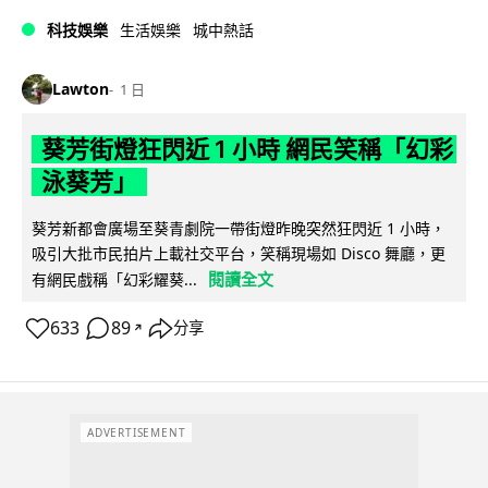
科技娛樂
生活娛樂
城中熱話
Lawton
1 日
葵芳街燈狂閃近 1 小時 網民笑稱「幻彩
泳葵芳」
葵芳新都會廣場至葵青劇院一帶街燈昨晚突然狂閃近 1 小時，
吸引大批市民拍片上載社交平台，笑稱現場如 Disco 舞廳，更
閱讀全文
有網民戲稱「幻彩耀葵...
633
89
分享
↗
ADVERTISEMENT