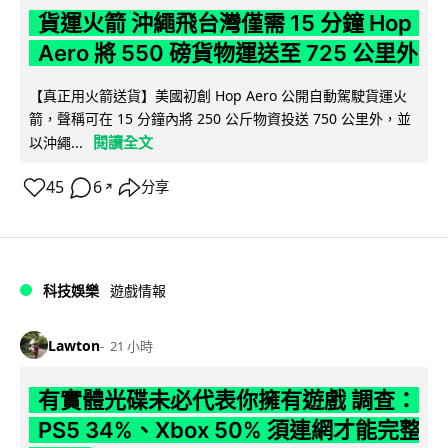
貨運火箭 沖繩飛台灣僅需 15 分鐘 Hop
Aero 將 550 磅貨物運送至 725 公里外
【真正用火箭送貨】美國初創 Hop Aero 公開自動駕駛貨運火
箭，聲稱可在 15 分鐘內將 250 公斤物資投送 750 公里外，並
閱讀全文
以沖繩...
45
6
分享
↗
科技娛樂
遊戲情報
Lawton
21 小時
有實體光碟未必代表你擁有遊戲 調查：
PS5 34%、Xbox 50% 須連網才能完整