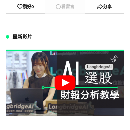
讚好
0
看留言
分享
最新影片