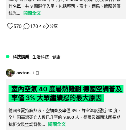
伴名單，共 9 間夥伴入圍，包括蔡司、富士、適馬、騰龍等傳
閱讀全文
統光...
570
170
分享
↗
科技娛樂
生活科技
健康
Lawton
1 日
室內空氣 40 度暑熱難耐 德國空調普及
率僅 3% 大眾繼續忍的最大原因
德國今夏持續熱浪，空調普及率僅 3%，課室溫度逼近 40 度，
全年因高溫死亡人數已升至約 9,800 人。德國及鄰國法國長期
閱讀全文
抗拒安裝空調背後...