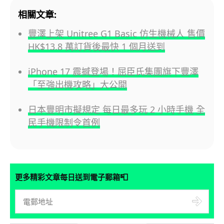
相關文章:
豐澤上架 Unitree G1 Basic 仿生機械人 售價
HK$13.8 萬訂貨後最快 1 個月送到
iPhone 17 震撼登場！屈臣氏集團旗下豐澤
「至強出機攻略」大公開
日本豐明市擬規定 每日最多玩 2 小時手機 全
民手機限制令首例
📮
更多精彩文章每日送到電子郵箱