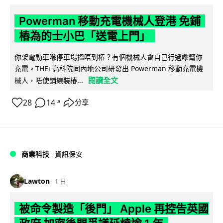
Powerman 移動充電機械人登港 免鋪
樁為的士小巴「送電上門」
你架電動車喺停車場搵唔到樁？有個機械人會自己行過嚟幫你
充電。THEi 高科院同內地公司研發出 Powerman 移動充電機
閱讀全文
械人，唔使鋪線裝樁...
28
14
分享
↗
商業科技
資訊保安
Lawton
1 日
被命令製造「後門」 Apple 再控告英國