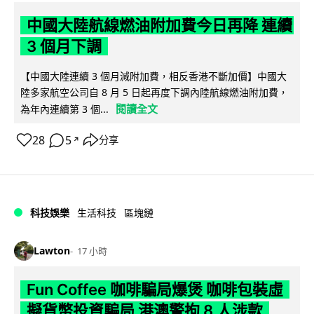
中國大陸航線燃油附加費今日再降 連續
3 個月下調
【中國大陸連續 3 個月減附加費，相反香港不斷加價】中國大
陸多家航空公司自 8 月 5 日起再度下調內陸航線燃油附加費，
閱讀全文
為年內連續第 3 個...
28
5
分享
↗
科技娛樂
生活科技
區塊鏈
Lawton
17 小時
Fun Coffee 咖啡騙局爆煲 咖啡包裝虛
擬貨幣投資騙局 港澳警拘 8 人涉款