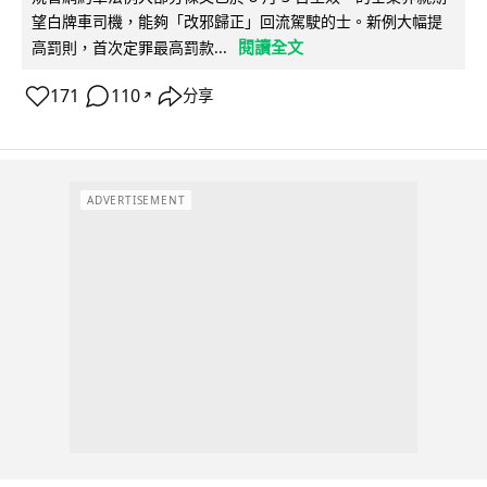
望白牌車司機，能夠「改邪歸正」回流駕駛的士。新例大幅提
閱讀全文
高罰則，首次定罪最高罰款...
171
110
分享
↗
ADVERTISEMENT