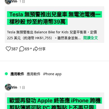
Vin
1 日
Tesla 無預警推出兒童車 無電池電機一
樣秒殺 炒至約港幣39萬
Tesla 無預警推出 Balance Bike for Kids 兒童平衡車，定價
閱讀全文
225 美元（約港幣 HK$1,755）。雖然車身並無...
387
69
分享
↗
iPhone app
應用軟件
應用軟件
Vin
1 日
歐盟再發功 Apple 終答應 iPhone 跨機
剪貼簿將可貼 PC 複製貼上不再只限