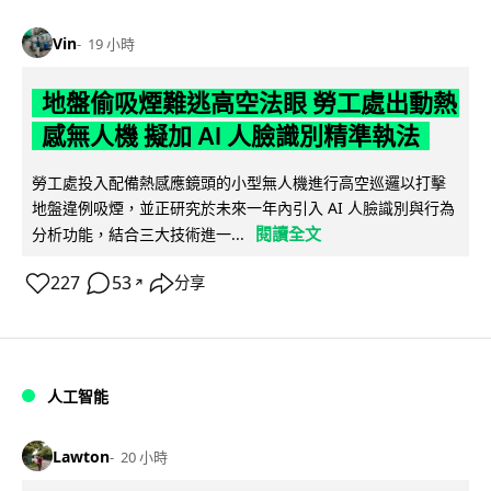
Vin
19 小時
地盤偷吸煙難逃高空法眼 勞工處出動熱
感無人機 擬加 AI 人臉識別精準執法
勞工處投入配備熱感應鏡頭的小型無人機進行高空巡邏以打擊
地盤違例吸煙，並正研究於未來一年內引入 AI 人臉識別與行為
閱讀全文
分析功能，結合三大技術進一...
227
53
分享
↗
人工智能
Lawton
20 小時