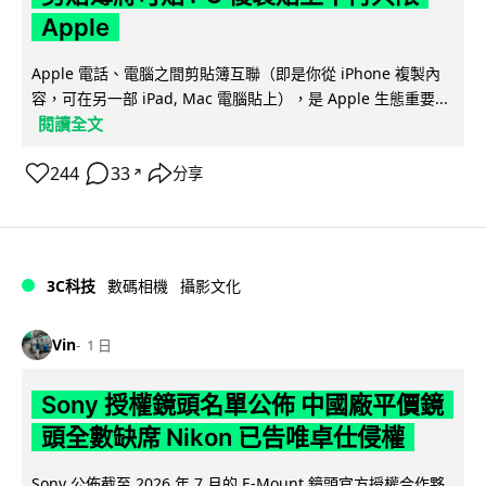
Apple
Apple 電話、電腦之間剪貼簿互聯（即是你從 iPhone 複製內
容，可在另一部 iPad, Mac 電腦貼上），是 Apple 生態重要...
閱讀全文
244
33
分享
↗
3C科技
數碼相機
攝影文化
Vin
1 日
Sony 授權鏡頭名單公佈 中國廠平價鏡
頭全數缺席 Nikon 已告唯卓仕侵權
Sony 公佈截至 2026 年 7 月的 E-Mount 鏡頭官方授權合作夥