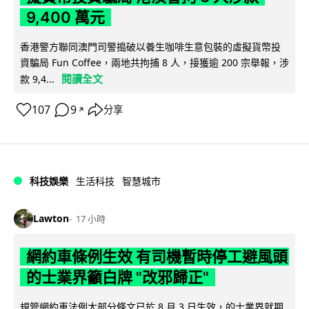
9,400 萬元
香港警方聯同澳門司警搗破以養生咖啡生意包裝的虛擬貨幣投
資騙局 Fun Coffee，兩地共拘捕 8 人，接獲逾 200 宗舉報，涉
閱讀全文
款 9,4...
107
9
分享
↗
科技娛樂
生活科技
智慧城市
Lawton
17 小時
網約車條例生效 有司機暫時停工避風頭
的士業界籲白牌 "改邪歸正"
規管網約車法例大部分條文已於 8 月 3 日生效，的士業界就期