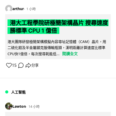
arthur
1 小時
港大工程學院研極簡架構晶片 搜尋速度
勝標準 CPU 1 億倍
港大團隊研發極簡架構模擬內容尋址記憶體（CAM）晶片，用
二硫化鉬及半金屬銻克服傳輸瓶頸，漢明距離計算速度比標準
閱讀全文
CPU快1億倍，每次搜尋耗能低...
15
分享
人工智能
Lawton
14 小時