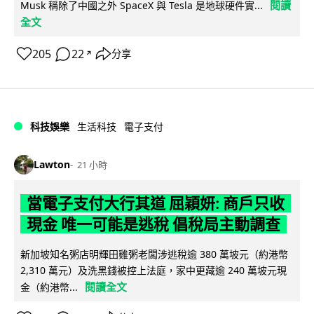
閱讀
Musk 稱除了中國之外 SpaceX 與 Tesla 是地球硬件實...
全文
205
22
分享
↗
科技娛樂
生活科技
電子支付
Lawton
21 小時
當電子支付大行其道 屈穎妍: 商戶只收
現金 唯一可能是逃稅 倡稅局主動調查
新加坡知名粥店明輝田雞粥老闆涉逃稅逾 380 萬坡元（約港幣
2,310 萬元）及洗黑錢被控上法庭，家中更藏逾 240 萬坡元現
閱讀全文
金（約港幣...