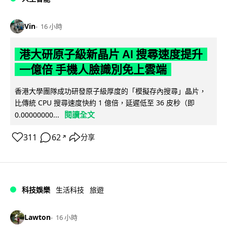
Vin
16 小時
港大研原子級新晶片 AI 搜尋速度提升
一億倍 手機人臉識別免上雲端
香港大學團隊成功研發原子級厚度的「模擬存內搜尋」晶片，
比傳統 CPU 搜尋速度快約 1 億倍，延遲低至 36 皮秒（即
閱讀全文
0.00000000...
311
62
分享
↗
科技娛樂
生活科技
旅遊
Lawton
16 小時