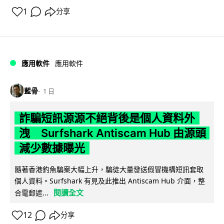
1
分享
應用軟件
應用軟件
藍骨
1 日
詐騙短訊源源不絕背後是個人資料外
洩 Surfshark Antiscam Hub 由源頭
減少數據曝光
隨著香港釣魚騙案大幅上升，騙徒大量發送假冒機構短訊套取
個人資料。Surfshark 有見及此推出 Antiscam Hub 介面，整
閱讀全文
合電郵遮...
12
分享