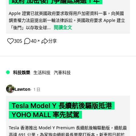
政府 加密後門爭議延燒逾 1 年
Apple 證實已就英國政府要求取得用戶加密資料一事，向英國
調查權力法庭提出新一輪法律訴訟。英國政府要求 Apple 建立
閱讀全文
「後門」以存取全球...
305
40
分享
↗
科技娛樂
生活科技
汽車科技
Lawton
1 日
Tesla Model Y 長續航後驅版抵港
YOHO MALL 率先試駕
Tesla 香港推出 Model Y Premium 長續航後輪驅動版，續航最
高達 691 公里，為家族中續航最長單摩打版本。新車即日起於