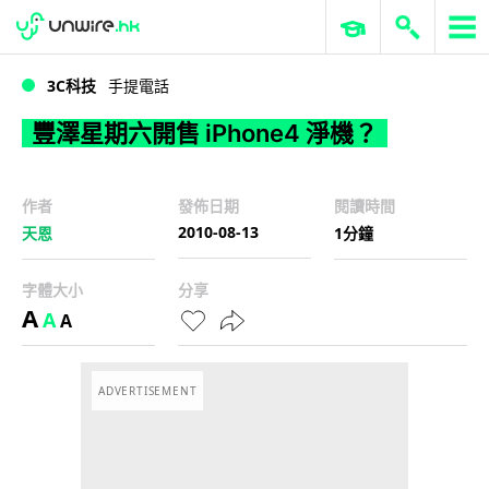
WWDC 2026
GenAI 與雲端科技專區
ERP 與商業 AI
豐澤星期六開售 iPhone4 淨機？
3C科技
手提電話
豐澤星期六開售 iPhone4 淨機？
作者
發佈日期
閱讀時間
2010-08-13
天恩
1分鐘
字體大小
分享
A
A
A
ADVERTISEMENT