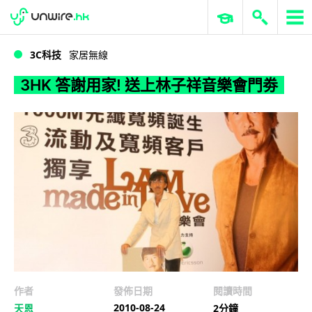
WWDC 2026
GenAI 與雲端科技專區
ERP 與商業 AI
3HK 答謝用家! 送上林子祥音樂會門劵
3C科技
家居無線
3HK 答謝用家! 送上林子祥音樂會門劵
作者
發佈日期
閱讀時間
2010-08-24
天恩
2分鐘