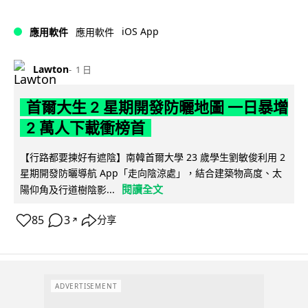
iOS App
應用軟件
應用軟件
Lawton
1 日
首爾大生 2 星期開發防曬地圖 一日暴增
2 萬人下載衝榜首
【行路都要揀好有遮陰】南韓首爾大學 23 歲學生劉敏俊利用 2
星期開發防曬導航 App「走向陰涼處」，結合建築物高度、太
閱讀全文
陽仰角及行道樹陰影...
85
3
分享
↗
ADVERTISEMENT