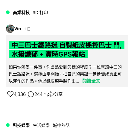
商業科技
3D 打印
Vin
1 日
中三巴士鐵路迷 自製紙皮遙控巴士 門,
水撥識郁 + 實時GPS報站
如果你熱愛一件事，你會熱愛到怎樣的程度？一位就讀中三的
巴士鐵路迷，選擇由零開始，把自己的興趣一步步變成真正可
閱讀全文
以運作的作品。他以紙皮親手製作出...
4,336
244
分享
↗
科技娛樂
生活娛樂
城中熱話