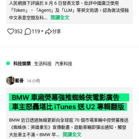
人民網旗下評論於 8 月 6 日發表文章，批評中國廣泛使用
「Token」、「Agent」及「LLM」等英文術語，認為做法侵蝕
閱讀全文
中文表意空間及科...
352
119
分享
↗
科技娛樂
生活科技
汽車科技
藍骨
14 小時
BMW 車廂熒幕強推蜘蛛俠電影廣告
車主怒轟堪比 iTunes 送 U2 專輯翻版
BMW 近日透過無線更新向全球逾 70 個市場車輛中控熒幕推送
《蜘蛛俠：英雄重生》宣傳動畫，啟動車輛即彈出通知，觸發
閱讀全文
大批車主不滿。BMW 早...