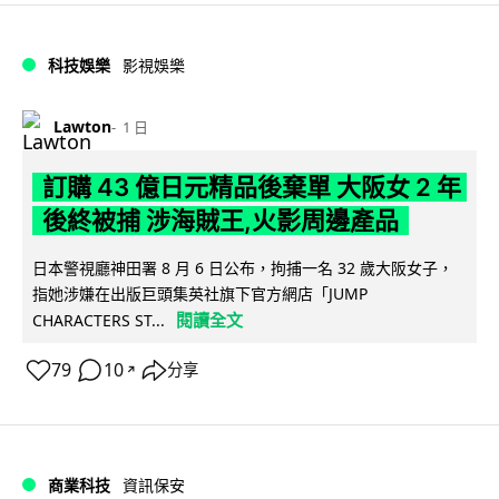
科技娛樂
影視娛樂
Lawton
1 日
訂購 43 億日元精品後棄單 大阪女 2 年
後終被捕 涉海賊王,火影周邊產品
日本警視廳神田署 8 月 6 日公布，拘捕一名 32 歲大阪女子，
指她涉嫌在出版巨頭集英社旗下官方網店「JUMP
閱讀全文
CHARACTERS ST...
79
10
分享
↗
商業科技
資訊保安