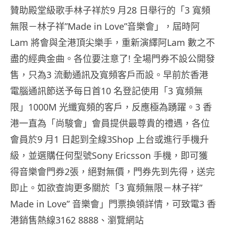
贊助殿堂級歌手林子祥於9 月28 日舉行的「3 寬頻
無限－林子祥”Made in Love”音樂會」，屆時阿
Lam 將會與全港頂尖樂手，重新演繹阿Lam 數之不
盡的經典金曲。各位要注意了! 全場門券不設公開發
售，只為3 流動通訊及寬頻客戶而設。早前於香港
電腦通訊節送予每日首10 名登記使用「3 寬頻無
限」1000M 光纖寬頻的客戶，反應極為踴躍。3 香
港一直為「尚駿會」會員提供最尊貴的禮遇，各位
會員於9 月1 日起到全線3Shop 上台或進行手機升
級，並選購任何型號Sony Ericsson 手機，即可獲
得音樂會門券2張，絕對無價，門券先到先得，送完
即止。如欲查詢更多關於「3 寬頻無限－林子祥”
Made in Love” 音樂會」門票換領詳情，可致電3 香
港銷售熱線3162 8888、瀏覽網站