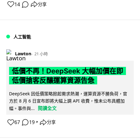
14
分享
人工智能
Lawton
21 小時
低價不再！DeepSeek 大幅加價在即
低價搶客反釀運算資源告急
DeepSeek 因低價策略掀起需求熱潮，運算資源不勝負荷，官
方於 8 月 6 日宣布即將大幅上調 API 收費，惟未公布具體加
閱讀全文
幅。事件與...
67
19
分享
↗