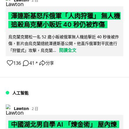
2 日
澤連斯基怒斥俄軍「人肉狩獵」 無人機
追殺烏克蘭小販近 40 秒仍被炸傷
烏克蘭克爾松一名 52 歲小販被俄軍無人機追擊近 40 秒後被炸
傷，影片由烏克蘭總統澤連斯基公開。他直斥俄軍對平民進行
閱讀全文
「狩獵式」攻擊，烏克蘭...
136
41
分享
↗
人工智能
Lawton
2 日
中國湖北男自學 AI 「煉金術」 屋內煉