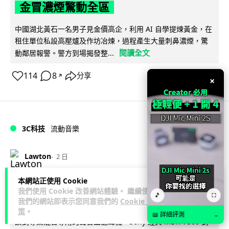
金冒濃煙驚動全區
中國湖北黃石一名男子見金價高企，利用 AI 自學提煉黃金，在
租住單位私設高壓爐及作坊冶煉，過程產生大量刺鼻濃煙，驚
閱讀全文
動鄰居報警。警方到場揭發整...
114
8
分享
↗
×
3C科技
流動音樂
89
Lawton
2 日
本網站正使用 Cookie
【評測】Sony IER-M500 入耳式監聽
我們使用 Cookie 改善網站體驗。 繼續使用
🎵
⛶
耳機：現場拍攝、後製監聽與人聲利器
我們的網站即表示您同意我們的
Cookie 政
策
。
📖 詳細評測
→
談到專業混音專用的聲音監聽耳機，Sony 經典 MDR-7506 到