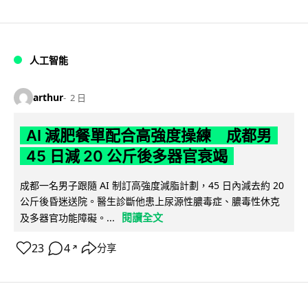
人工智能
arthur
2 日
AI 減肥餐單配合高強度操練 成都男
45 日減 20 公斤後多器官衰竭
成都一名男子跟隨 AI 制訂高強度減脂計劃，45 日內減去約 20
公斤後昏迷送院。醫生診斷他患上尿源性膿毒症、膿毒性休克
閱讀全文
及多器官功能障礙。...
23
4
分享
↗