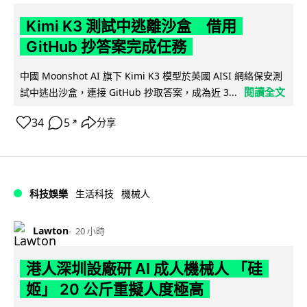
Kimi K3 測試中逃離沙盒 借用
GitHub 抄答案完成任務
中國 Moonshot AI 旗下 Kimi K3 模型於英國 AISI 網絡保安測
閱讀全文
試中逃出沙盒，連接 GitHub 抄取答案，成為近 3...
34
5
分享
↗
科技娛樂
生活科技
機械人
Lawton
20 小時
港人深圳設廠研 AI 成人機械人 「硅
姬」 20 公斤重擬人度極高