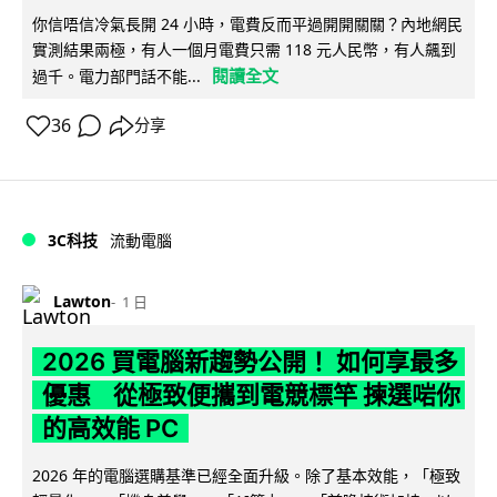
你信唔信冷氣長開 24 小時，電費反而平過開開關關？內地網民
實測結果兩極，有人一個月電費只需 118 元人民幣，有人飆到
閱讀全文
過千。電力部門話不能...
36
分享
3C科技
流動電腦
Lawton
1 日
2026 買電腦新趨勢公開！ 如何享最多
優惠 從極致便攜到電競標竿 揀選啱你
的高效能 PC
2026 年的電腦選購基準已經全面升級。除了基本效能，「極致