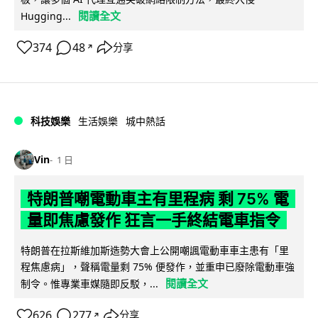
閱讀全文
Hugging...
374
48
分享
↗
科技娛樂
生活娛樂
城中熱話
Vin
1 日
特朗普嘲電動車主有里程病 剩 75% 電
量即焦慮發作 狂言一手終結電車指令
特朗普在拉斯維加斯造勢大會上公開嘲諷電動車車主患有「里
程焦慮病」，聲稱電量剩 75% 便發作，並重申已廢除電動車強
閱讀全文
制令。惟專業車媒隨即反駁，...
626
277
分享
↗