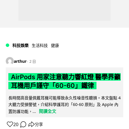
科技娛樂
生活科技
健康
arthur
2 日
AirPods 用家注意聽力響紅燈 醫學界籲
耳機用戶謹守「60-60」鐵律
長時間高音量佩戴耳機可能導致永久性噪音性聽損。本文盤點 4
大聽力受損警號，介紹科學護耳的「60-60 原則」及 Apple 內
閱讀全文
置防護功能，...
20
分享