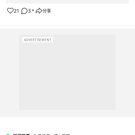
21
3
分享
↗
ADVERTISEMENT