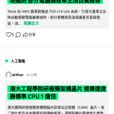
現過熱 部分電腦損毀車主須自費維修
Tesla 向 HW3 舊車款推送 FSD v14 Lite 系統，引發大量車主反
映自動駕駛電腦嚴重過熱，部分更觸發高溫保護甚至直接燒
閱讀全文
毀，須...
5
分享
人工智能
arthur
10 小時
港大工程學院研極簡架構晶片 搜尋速度
勝標準 CPU 1 億倍
港大團隊研發極簡架構模擬內容尋址記憶體（CAM）晶片，用
二硫化鉬及半金屬銻克服傳輸瓶頸，漢明距離計算速度比標準