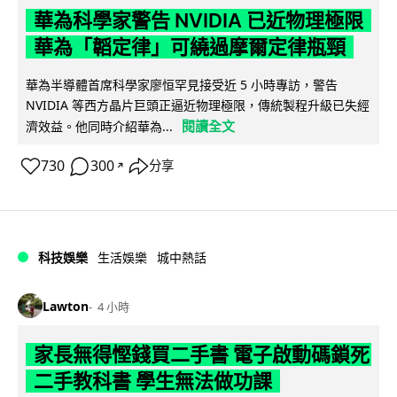
華為科學家警告 NVIDIA 已近物理極限
華為「韜定律」可繞過摩爾定律瓶頸
華為半導體首席科學家廖恒罕見接受近 5 小時專訪，警告
NVIDIA 等西方晶片巨頭正逼近物理極限，傳統製程升級已失經
閱讀全文
濟效益。他同時介紹華為...
730
300
分享
↗
科技娛樂
生活娛樂
城中熱話
Lawton
4 小時
家長無得慳錢買二手書 電子啟動碼鎖死
二手教科書 學生無法做功課