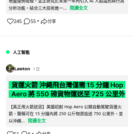
地盤違例吸煙，並正研究於未來一年內引入 AI 人臉識別與行為
閱讀全文
分析功能，結合三大技術進一...
245
55
分享
↗
人工智能
Lawton
1 日
貨運火箭 沖繩飛台灣僅需 15 分鐘 Hop
Aero 將 550 磅貨物運送至 725 公里外
【真正用火箭送貨】美國初創 Hop Aero 公開自動駕駛貨運火
箭，聲稱可在 15 分鐘內將 250 公斤物資投送 750 公里外，並
閱讀全文
以沖繩...
↗