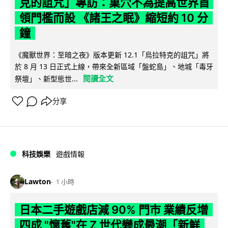
克的詛咒」專訪：巢穴不為提高世界首
領門檻而設 《諸王之眠》縮短約 10 分
鐘
《魔獸世界：至暗之夜》版本更新 12.1「烏拉特克的詛咒」將
於 8 月 13 日正式上線，帶來全新區域「盤蛇島」、地城「毒牙
閱讀全文
祭壇」、新型態世...
分享
科技娛樂
遊戲情報
Lawton
1 小時
日本二手遊戲店減 90% 門市 業績反增
四成 "懷舊"在 Z 世代變成最潮「新鮮