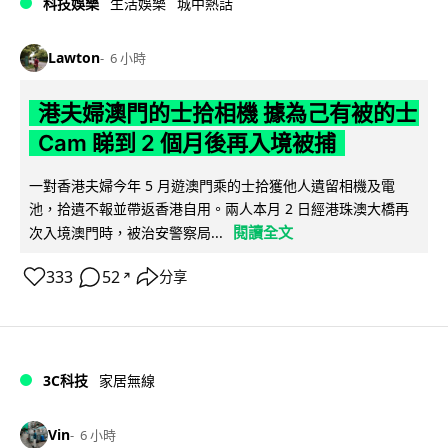
科技娛樂
生活娛樂
城中熱話
Lawton
6 小時
港夫婦澳門的士拾相機 據為己有被的士
Cam 睇到 2 個月後再入境被捕
一對香港夫婦今年 5 月遊澳門乘的士拾獲他人遺留相機及電
池，拾遺不報並帶返香港自用。兩人本月 2 日經港珠澳大橋再
閱讀全文
次入境澳門時，被治安警察局...
333
52
分享
↗
3C科技
家居無線
Vin
6 小時