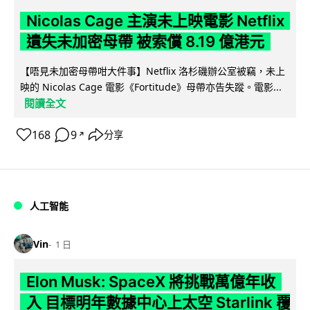
Nicolas Cage 主演未上映電影 Netflix
遺失未加密母帶 被索償 8.19 億港元
【唔見未加密母帶咁大件事】Netflix 洛杉磯辦公室被竊，未上
映的 Nicolas Cage 電影《Fortitude》母帶亦告失蹤。電影...
閱讀全文
168
9
分享
↗
人工智能
Vin
1 日
Elon Musk: SpaceX 將挑戰萬億年收
入 目標明年數據中心上太空 Starlink 覆