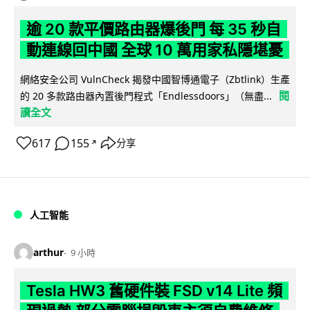
逾 20 款平價路由器爆後門 每 35 秒自
動連線回中國 全球 10 萬用家私隱堪憂
網絡安全公司 VulnCheck 揭發中國智博通電子（Zbtlink）生產
閱
的 20 多款路由器內置後門程式「Endlessdoors」（無盡...
讀全文
617
155
分享
↗
人工智能
arthur
9 小時
Tesla HW3 舊硬件裝 FSD v14 Lite 頻