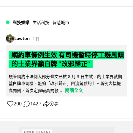
科技娛樂
生活科技
智慧城市
Lawton
1 日
網約車條例生效 有司機暫時停工避風頭
的士業界籲白牌 "改邪歸正"
規管網約車法例大部分條文已於 8 月 3 日生效，的士業界就期
望白牌車司機，能夠「改邪歸正」回流駕駛的士。新例大幅提
閱讀全文
高罰則，首次定罪最高罰款...
200
142
分享
↗
ADVERTISEMENT