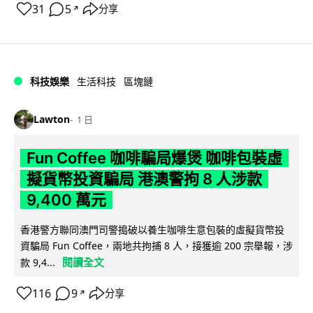
31
5
分享
↗
科技娛樂
生活科技
區塊鏈
Lawton
1 日
Fun Coffee 咖啡騙局爆煲 咖啡包裝虛
擬貨幣投資騙局 港澳警拘 8 人涉款
9,400 萬元
香港警方聯同澳門司警搗破以養生咖啡生意包裝的虛擬貨幣投
資騙局 Fun Coffee，兩地共拘捕 8 人，接獲逾 200 宗舉報，涉
閱讀全文
款 9,4...
116
9
分享
↗