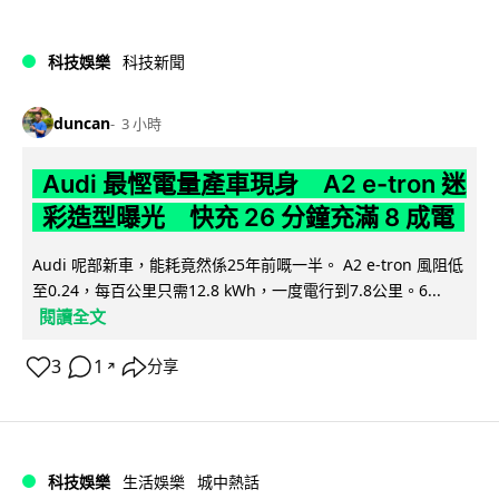
科技娛樂
科技新聞
duncan
3 小時
Audi 最慳電量產車現身 A2 e-tron 迷
彩造型曝光 快充 26 分鐘充滿 8 成電
Audi 呢部新車，能耗竟然係25年前嘅一半。 A2 e-tron 風阻低
至0.24，每百公里只需12.8 kWh，一度電行到7.8公里。6...
閱讀全文
3
1
分享
↗
科技娛樂
生活娛樂
城中熱話