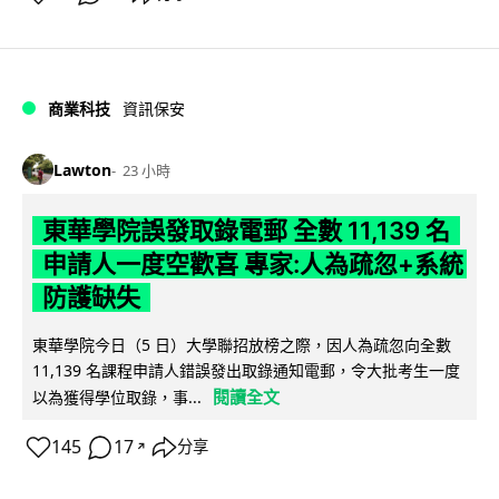
商業科技
資訊保安
Lawton
23 小時
東華學院誤發取錄電郵 全數 11,139 名
申請人一度空歡喜 專家:人為疏忽+系統
防護缺失
東華學院今日（5 日）大學聯招放榜之際，因人為疏忽向全數
11,139 名課程申請人錯誤發出取錄通知電郵，令大批考生一度
閱讀全文
以為獲得學位取錄，事...
145
17
分享
↗