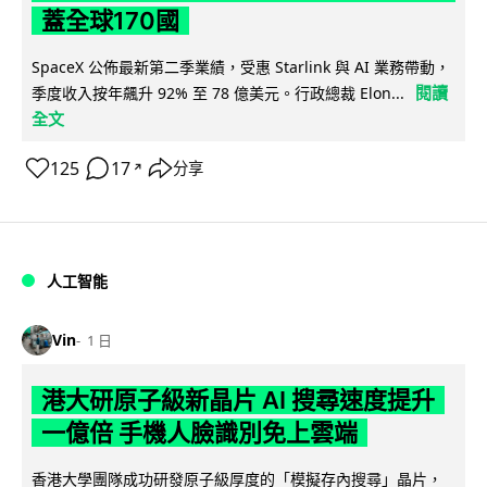
蓋全球170國
SpaceX 公佈最新第二季業績，受惠 Starlink 與 AI 業務帶動，
閱讀
季度收入按年飆升 92% 至 78 億美元。行政總裁 Elon...
全文
125
17
分享
↗
人工智能
Vin
1 日
港大研原子級新晶片 AI 搜尋速度提升
一億倍 手機人臉識別免上雲端
香港大學團隊成功研發原子級厚度的「模擬存內搜尋」晶片，