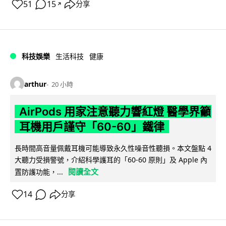
51
15
分享
↗
科技娛樂
生活科技
健康
arthur
20 小時
AirPods 用家注意聽力響紅燈 醫學界籲
耳機用戶謹守「60-60」鐵律
長時間高音量佩戴耳機可能導致永久性噪音性聽損。本文盤點 4
大聽力受損警號，介紹科學護耳的「60-60 原則」及 Apple 內
閱讀全文
置防護功能，...
14
分享