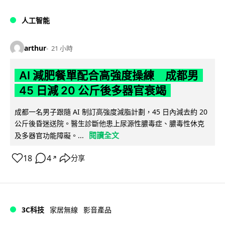
人工智能
arthur
21 小時
AI 減肥餐單配合高強度操練 成都男
45 日減 20 公斤後多器官衰竭
成都一名男子跟隨 AI 制訂高強度減脂計劃，45 日內減去約 20
公斤後昏迷送院。醫生診斷他患上尿源性膿毒症、膿毒性休克
閱讀全文
及多器官功能障礙。...
18
4
分享
↗
3C科技
家居無線
影音產品