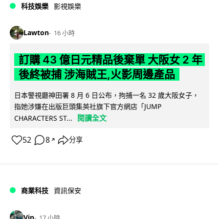
科技娛樂
影視娛樂
Lawton
16 小時
訂購 43 億日元精品後棄單 大阪女 2 年
後終被捕 涉海賊王,火影周邊產品
日本警視廳神田署 8 月 6 日公布，拘捕一名 32 歲大阪女子，
指她涉嫌在出版巨頭集英社旗下官方網店「JUMP
閱讀全文
CHARACTERS ST...
52
8
分享
↗
商業科技
資訊保安
Vin
17 小時