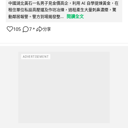
中國湖北黃石一名男子見金價高企，利用 AI 自學提煉黃金，在
租住單位私設高壓爐及作坊冶煉，過程產生大量刺鼻濃煙，驚
閱讀全文
動鄰居報警。警方到場揭發整...
105
7
分享
↗
ADVERTISEMENT