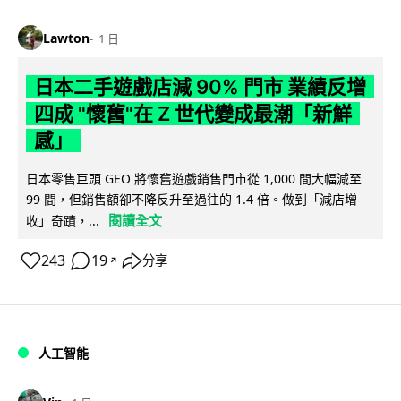
Lawton
1 日
日本二手遊戲店減 90% 門市 業績反增
四成 "懷舊"在 Z 世代變成最潮「新鮮
感」
日本零售巨頭 GEO 將懷舊遊戲銷售門市從 1,000 間大幅減至
99 間，但銷售額卻不降反升至過往的 1.4 倍。做到「減店增
閱讀全文
收」奇蹟，...
243
19
分享
↗
人工智能