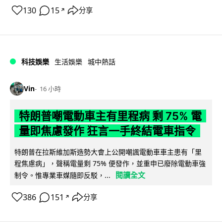
130
15
分享
↗
科技娛樂
生活娛樂
城中熱話
Vin
16 小時
特朗普嘲電動車主有里程病 剩 75% 電
量即焦慮發作 狂言一手終結電車指令
特朗普在拉斯維加斯造勢大會上公開嘲諷電動車車主患有「里
程焦慮病」，聲稱電量剩 75% 便發作，並重申已廢除電動車強
閱讀全文
制令。惟專業車媒隨即反駁，...
386
151
分享
↗