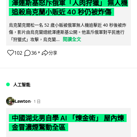
澤連斯基怒斥俄軍「人肉狩獵」 無人機
追殺烏克蘭小販近 40 秒仍被炸傷
烏克蘭克爾松一名 52 歲小販被俄軍無人機追擊近 40 秒後被炸
傷，影片由烏克蘭總統澤連斯基公開。他直斥俄軍對平民進行
閱讀全文
「狩獵式」攻擊，烏克蘭...
102
36
分享
↗
人工智能
Lawton
1 日
中國湖北男自學 AI 「煉金術」 屋內煉
金冒濃煙驚動全區