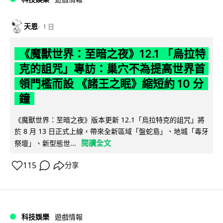
天恩
1 日
《魔獸世界：至暗之夜》12.1 「烏拉特
克的詛咒」專訪：巢穴不為提高世界首
領門檻而設 《諸王之眠》縮短約 10 分
鐘
《魔獸世界：至暗之夜》版本更新 12.1「烏拉特克的詛咒」將
於 8 月 13 日正式上線，帶來全新區域「盤蛇島」、地城「毒牙
閱讀全文
祭壇」、新型態世...
115
分享
科技娛樂
遊戲情報