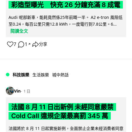
彩造型曝光 快充 26 分鐘充滿 8 成電
Audi 呢部新車，能耗竟然係25年前嘅一半。 A2 e-tron 風阻低
至0.24，每百公里只需12.8 kWh，一度電行到7.8公里。6...
閱讀全文
7
1
分享
↗
科技娛樂
生活娛樂
城中熱話
Vin
1 日
法國 8 月 11 日出新例 未經同意嚴禁
Cold Call 違規企業最高罰 345 萬
法國將於 8 月 11 日起實施新例，全面禁止企業未經消費者同意