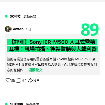
3C科技
流動音樂
89
Lawton
1 日
【評測】Sony IER-M500 入耳式監聽
耳機：現場拍攝、後製監聽與人聲利器
談到專業混音專用的聲音監聽耳機，Sony 經典 MDR-7506 到
MDR-M1 專業錄音室耳機都為人熟悉。而現在舞台製作者與創
閱讀全文
意影像製作...
36
4
分享
↗
科技娛樂
遊戲情報