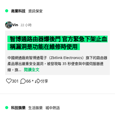
商業科技
資訊保安
Vin
22 小時
智博通路由器爆後門 官方緊急下架止血
稱漏洞是功能在維修時使用
中國網通廠商智博通電子（Zbtlink Electronics）旗下的路由器
產品爆出嚴重安全漏洞，被發現每 35 秒便會與中國伺服器連
閱讀全文
線，旗...
301
66
分享
↗
科技娛樂
生活娛樂
城中熱話