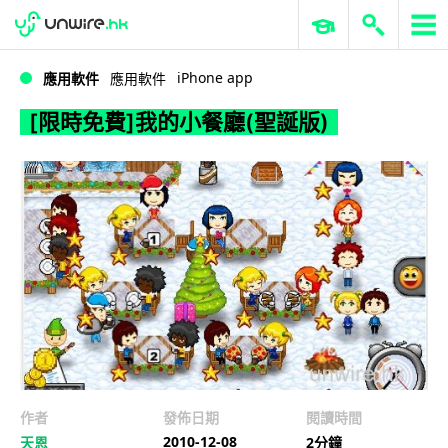
WWDC 2026
GenAI 與雲端科技專區
ERP 與商業 AI
[限時免費]我的小餐廳(聖誕版)
iPhone app
應用軟件
應用軟件
[限時免費]我的小餐廳(聖誕版)
作者
發佈日期
閱讀時間
2010-12-08
天恩
2分鐘