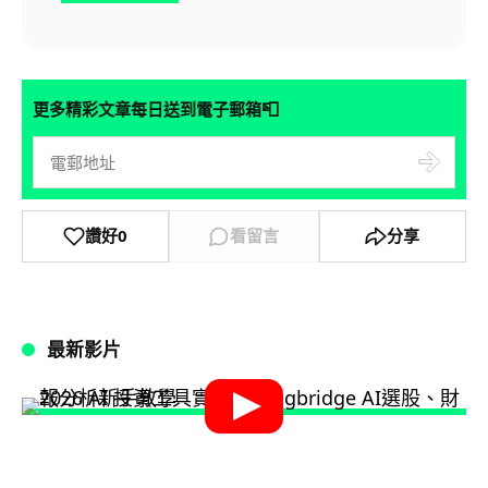
📮
更多精彩文章每日送到電子郵箱
讚好
0
看留言
分享
最新影片