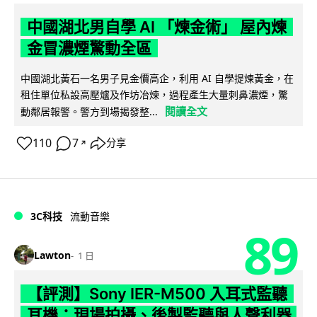
中國湖北男自學 AI 「煉金術」 屋內煉
金冒濃煙驚動全區
中國湖北黃石一名男子見金價高企，利用 AI 自學提煉黃金，在
租住單位私設高壓爐及作坊冶煉，過程產生大量刺鼻濃煙，驚
閱讀全文
動鄰居報警。警方到場揭發整...
110
7
分享
↗
3C科技
流動音樂
89
Lawton
1 日
【評測】Sony IER-M500 入耳式監聽
耳機：現場拍攝、後製監聽與人聲利器