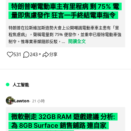
特朗普嘲電動車主有里程病 剩 75% 電
量即焦慮發作 狂言一手終結電車指令
特朗普在拉斯維加斯造勢大會上公開嘲諷電動車車主患有「里
程焦慮病」，聲稱電量剩 75% 便發作，並重申已廢除電動車強
閱讀全文
制令。惟專業車媒隨即反駁，...
531
243
分享
↗
人工智能
Lawton
21 小時
微軟刪走 32GB RAM 遊戲建議 分析:
為 8GB Surface 銷售鋪路 連自家