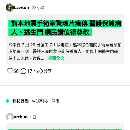
Lawton
22 小時
熊本地震手術室驚魂片瘋傳 醫護保護病
人、逃生門 網民讚值得尊敬
熊本縣 7 月 28 日發生 7.1 級地震，熊本綜合醫院手術室鏡頭拍
下地震一刻，醫護人員臨危不亂保護病人，更馬上開逃生門確
閱讀全文
保出口流通。片段...
66
17
分享
↗
科技娛樂
生活科技
健康
arthur
1 日