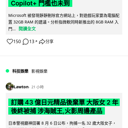
Copilot+ 門檻也未到
Microsoft 被發現靜靜刪除官方網站上，對遊戲玩家要為電腦配
置 32GB RAM 的建議。分析指微軟同時新推出的 8GB RAM 入
閱讀全文
門...
150
13
分享
↗
科技娛樂
影視娛樂
Lawton
21 小時
訂購 43 億日元精品後棄單 大阪女 2 年
後終被捕 涉海賊王,火影周邊產品
日本警視廳神田署 8 月 6 日公布，拘捕一名 32 歲大阪女子，