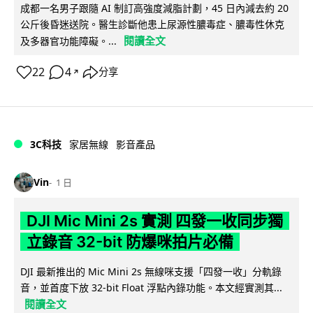
成都一名男子跟隨 AI 制訂高強度減脂計劃，45 日內減去約 20
公斤後昏迷送院。醫生診斷他患上尿源性膿毒症、膿毒性休克
閱讀全文
及多器官功能障礙。...
22
4
分享
↗
3C科技
家居無線
影音產品
Vin
1 日
DJI Mic Mini 2s 實測 四發一收同步獨
立錄音 32-bit 防爆咪拍片必備
DJI 最新推出的 Mic Mini 2s 無線咪支援「四發一收」分軌錄
音，並首度下放 32-bit Float 浮點內錄功能。本文經實測其...
閱讀全文