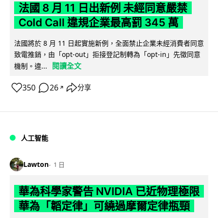
法國 8 月 11 日出新例 未經同意嚴禁
Cold Call 違規企業最高罰 345 萬
法國將於 8 月 11 日起實施新例，全面禁止企業未經消費者同意
致電推銷，由「opt-out」拒接登記制轉為「opt-in」先徵同意
閱讀全文
機制。違...
350
26
分享
↗
人工智能
Lawton
1 日
華為科學家警告 NVIDIA 已近物理極限
華為「韜定律」可繞過摩爾定律瓶頸