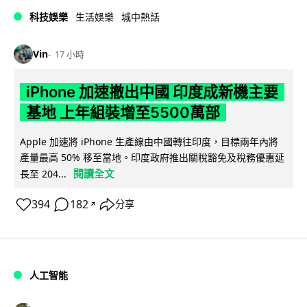
科技娛樂
生活娛樂
城中熱話
Vin
17 小時
iPhone 加速撤出中國 印度成新機主要
基地 上年組裝增至5500萬部
Apple 加速將 iPhone 生產線由中國轉往印度，目標兩年內將
產量最高 50% 移至當地。印度政府推出關稅豁免及稅務優惠延
閱讀全文
長至 204...
394
182
分享
↗
人工智能