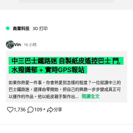
商業科技
3D 打印
Vin
16 小時
中三巴士鐵路迷 自製紙皮遙控巴士 門,
水撥識郁 + 實時GPS報站
如果你熱愛一件事，你會熱愛到怎樣的程度？一位就讀中三的
巴士鐵路迷，選擇由零開始，把自己的興趣一步步變成真正可
閱讀全文
以運作的作品。他以紙皮親手製作出...
1,736
109
分享
↗