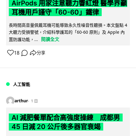
AirPods 用家注意聽力響紅燈 醫學界籲
耳機用戶謹守「60-60」鐵律
長時間高音量佩戴耳機可能導致永久性噪音性聽損。本文盤點 4
大聽力受損警號，介紹科學護耳的「60-60 原則」及 Apple 內
閱讀全文
置防護功能，...
18
分享
人工智能
arthur
1 日
AI 減肥餐單配合高強度操練 成都男
45 日減 20 公斤後多器官衰竭