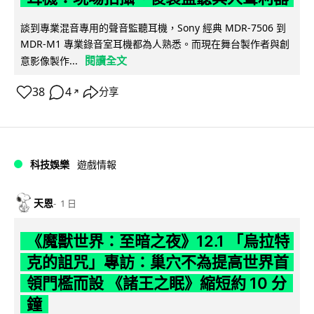
談到專業混音專用的聲音監聽耳機，Sony 經典 MDR-7506 到
MDR-M1 專業錄音室耳機都為人熟悉。而現在舞台製作者與創
閱讀全文
意影像製作...
38
4
分享
↗
科技娛樂
遊戲情報
天恩
1 日
《魔獸世界：至暗之夜》12.1 「烏拉特
克的詛咒」專訪：巢穴不為提高世界首
領門檻而設 《諸王之眠》縮短約 10 分
鐘