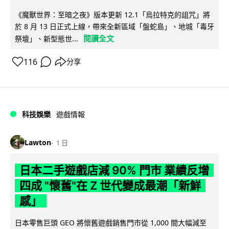
《魔獸世界：至暗之夜》版本更新 12.1「烏拉特克的詛咒」將
於 8 月 13 日正式上線，帶來全新區域「盤蛇島」、地城「毒牙
閱讀全文
祭壇」、新型態世...
116
分享
科技娛樂
遊戲情報
Lawton
1 日
日本二手遊戲店減 90% 門市 業績反增
四成 "懷舊"在 Z 世代變成最潮「新鮮
感」
日本零售巨頭 GEO 將懷舊遊戲銷售門市從 1,000 間大幅減至