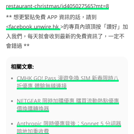
restaurant-christmas/id405027565?mt=8
** 想更緊貼免費 APP 資訊的話，請到
<facebook.unwire.hk
>的專頁內頭頂按「讚好」加
入我們，每天就會收到最新的免費資訊了，一定不
會錯過 **
相關文章:
CMHK GO! Pass 漫遊免換 SIM 新春限時八
折優惠 體驗無縫連接
NETGEAR 限時加購優惠 購買流動熱點優惠
價換購轉換器
Anthropic 限時優惠背後：Sonnet 5 分詞器
暗地加重收費