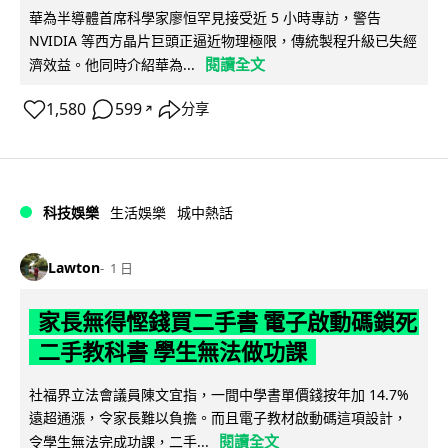
華為半導體首席科學家廖恒罕見接受近 5 小時專訪，警告
NVIDIA 等西方晶片巨頭正逼近物理極限，傳統製程升級已失經
閱讀全文
濟效益。他同時介紹華為...
1,580
599
分享
↗
科技娛樂
生活娛樂
城中熱話
Lawton
1 日
家長無得慳錢買二手書 電子啟動碼鎖死
二手教科書 學生無法做功課
社福界立法會議員陳文宜指，一間中學書單價錢按年加 14.7%
遠超通漲，令家長難以負擔。而且電子教材啟動碼這項設計，
閱讀全文
令學生無法完成功課，二手...