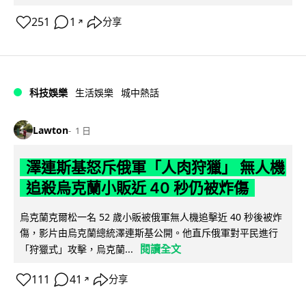
251
1
分享
↗
科技娛樂
生活娛樂
城中熱話
Lawton
1 日
澤連斯基怒斥俄軍「人肉狩獵」 無人機
追殺烏克蘭小販近 40 秒仍被炸傷
烏克蘭克爾松一名 52 歲小販被俄軍無人機追擊近 40 秒後被炸
傷，影片由烏克蘭總統澤連斯基公開。他直斥俄軍對平民進行
閱讀全文
「狩獵式」攻擊，烏克蘭...
111
41
分享
↗