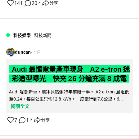
141
20
分享
↗
科技娛樂
科技新聞
duncan
1 日
Audi 最慳電量產車現身 A2 e-tron 迷
彩造型曝光 快充 26 分鐘充滿 8 成電
Audi 呢部新車，能耗竟然係25年前嘅一半。 A2 e-tron 風阻低
至0.24，每百公里只需12.8 kWh，一度電行到7.8公里。6...
閱讀全文
7
1
分享
↗