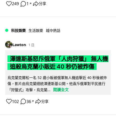
249
1
分享
↗
科技娛樂
生活娛樂
城中熱話
Lawton
1 日
澤連斯基怒斥俄軍「人肉狩獵」 無人機
追殺烏克蘭小販近 40 秒仍被炸傷
烏克蘭克爾松一名 52 歲小販被俄軍無人機追擊近 40 秒後被炸
傷，影片由烏克蘭總統澤連斯基公開。他直斥俄軍對平民進行
閱讀全文
「狩獵式」攻擊，烏克蘭...
102
36
分享
↗