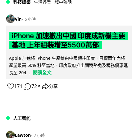
科技娛樂
生活娛樂
城中熱話
Vin
6 小時
iPhone 加速撤出中國 印度成新機主要
基地 上年組裝增至5500萬部
Apple 加速將 iPhone 生產線由中國轉往印度，目標兩年內將
產量最高 50% 移至當地。印度政府推出關稅豁免及稅務優惠延
閱讀全文
長至 204...
171
72
分享
↗
人工智能
Lawton
7 小時