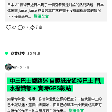
日本 AI 技術界近日出現了一個引發廣泛討論的熱門話題：日本
偶像前 Juice=Juice 成員宮本佳林在完全沒有編程經驗的情況
閱讀全文
下，僅憑藉與...
37
2
分享
↗
商業科技
3D 打印
Vin
5 小時
中三巴士鐵路迷 自製紙皮遙控巴士 門,
水撥識郁 + 實時GPS報站
如果你熱愛一件事，你會熱愛到怎樣的程度？一位就讀中三的
巴士鐵路迷，選擇由零開始，把自己的興趣一步步變成真正可
閱讀全文
以運作的作品。他以紙皮親手製作出...