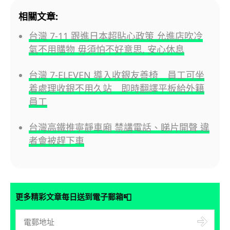
相關文章:
台灣 7-11 跟進日本超貼心政策 允進店吹冷
氣不用購物 毋須怕不好意思, 安心休息
台灣 7-ELEVEN 導入收銀友善椅 員工可坐
着處理收銀不用久站 即時翻譯平板給外籍
員工
台灣高鐵推寧靜車廂 禁講電話、睇片開聲 違
者會被趕下車
📮
更多精彩文章每日送到電子郵箱