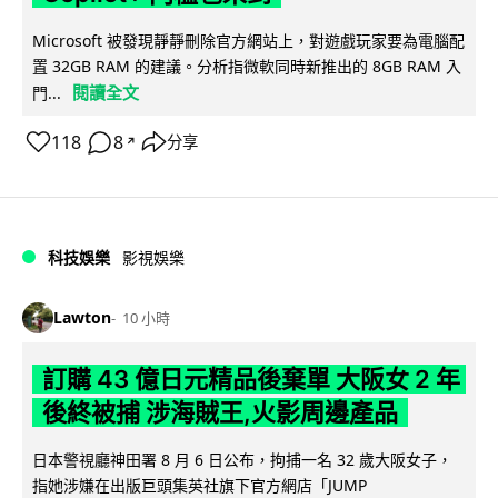
Microsoft 被發現靜靜刪除官方網站上，對遊戲玩家要為電腦配
置 32GB RAM 的建議。分析指微軟同時新推出的 8GB RAM 入
閱讀全文
門...
118
8
分享
↗
科技娛樂
影視娛樂
Lawton
10 小時
訂購 43 億日元精品後棄單 大阪女 2 年
後終被捕 涉海賊王,火影周邊產品
日本警視廳神田署 8 月 6 日公布，拘捕一名 32 歲大阪女子，
指她涉嫌在出版巨頭集英社旗下官方網店「JUMP