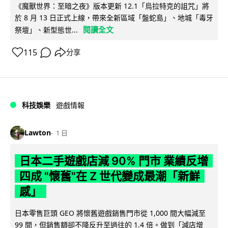
《魔獸世界：至暗之夜》版本更新 12.1「烏拉特克的詛咒」將
於 8 月 13 日正式上線，帶來全新區域「盤蛇島」、地城「毒牙
閱讀全文
祭壇」、新型態世...
115
分享
科技娛樂
遊戲情報
Lawton
1 日
日本二手遊戲店減 90% 門市 業績反增
四成 "懷舊"在 Z 世代變成最潮「新鮮
感」
日本零售巨頭 GEO 將懷舊遊戲銷售門市從 1,000 間大幅減至
99 間，但銷售額卻不降反升至過往的 1.4 倍。做到「減店增