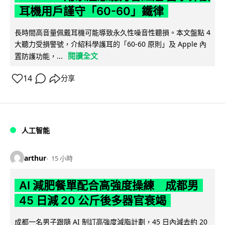
耳機用戶謹守「60-60」鐵律
長時間高音量佩戴耳機可能導致永久性噪音性聽損。本文盤點 4
大聽力受損警號，介紹科學護耳的「60-60 原則」及 Apple 內
閱讀全文
置防護功能，...
14
分享
人工智能
arthur
15 小時
AI 減肥餐單配合高強度操練 成都男
45 日減 20 公斤後多器官衰竭
成都一名男子跟隨 AI 制訂高強度減脂計劃，45 日內減去約 20