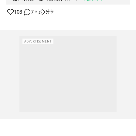
108
7
分享
↗
ADVERTISEMENT