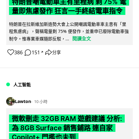
特朗普嘲電動車主有里程病 剩 75% 電
量即焦慮發作 狂言一手終結電車指令
特朗普在拉斯維加斯造勢大會上公開嘲諷電動車車主患有「里
程焦慮病」，聲稱電量剩 75% 便發作，並重申已廢除電動車強
閱讀全文
制令。惟專業車媒隨即反駁，...
386
151
分享
↗
人工智能
Lawton
10 小時
微軟刪走 32GB RAM 遊戲建議 分析:
為 8GB Surface 銷售鋪路 連自家
Copilot+ 門檻也未到