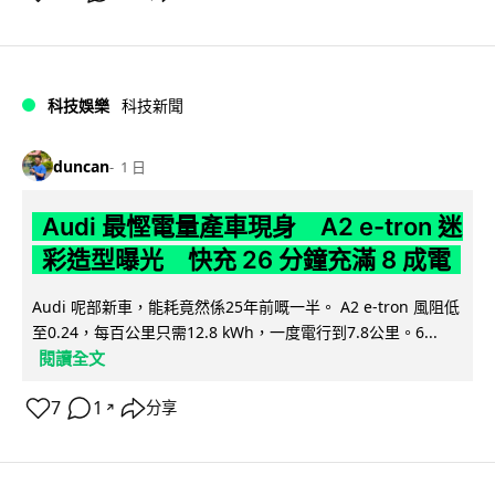
科技娛樂
科技新聞
duncan
1 日
Audi 最慳電量產車現身 A2 e-tron 迷
彩造型曝光 快充 26 分鐘充滿 8 成電
Audi 呢部新車，能耗竟然係25年前嘅一半。 A2 e-tron 風阻低
至0.24，每百公里只需12.8 kWh，一度電行到7.8公里。6...
閱讀全文
7
1
分享
↗