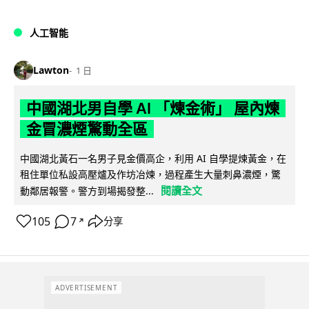
人工智能
Lawton
1 日
中國湖北男自學 AI 「煉金術」 屋內煉
金冒濃煙驚動全區
中國湖北黃石一名男子見金價高企，利用 AI 自學提煉黃金，在
租住單位私設高壓爐及作坊冶煉，過程產生大量刺鼻濃煙，驚
閱讀全文
動鄰居報警。警方到場揭發整...
105
7
分享
↗
ADVERTISEMENT