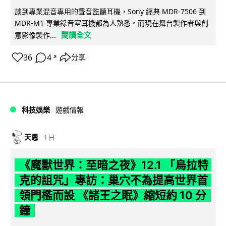
談到專業混音專用的聲音監聽耳機，Sony 經典 MDR-7506 到
MDR-M1 專業錄音室耳機都為人熟悉。而現在舞台製作者與創
閱讀全文
意影像製作...
36
4
分享
↗
科技娛樂
遊戲情報
天恩
1 日
《魔獸世界：至暗之夜》12.1 「烏拉特
克的詛咒」專訪：巢穴不為提高世界首
領門檻而設 《諸王之眠》縮短約 10 分
鐘