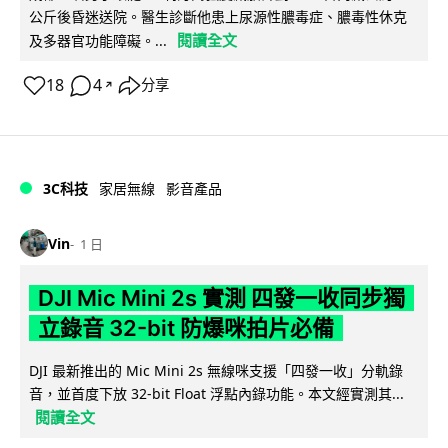
公斤後昏迷送院。醫生診斷他患上尿源性膿毒症、膿毒性休克
閱讀全文
及多器官功能障礙。...
18
4
分享
↗
3C科技
家居無線
影音產品
Vin
1 日
DJI Mic Mini 2s 實測 四發一收同步獨
立錄音 32-bit 防爆咪拍片必備
DJI 最新推出的 Mic Mini 2s 無線咪支援「四發一收」分軌錄
音，並首度下放 32-bit Float 浮點內錄功能。本文經實測其...
閱讀全文