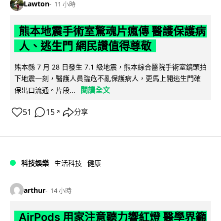
Lawton
11 小時
熊本地震手術室驚魂片瘋傳 醫護保護病
人、逃生門 網民讚值得尊敬
熊本縣 7 月 28 日發生 7.1 級地震，熊本綜合醫院手術室鏡頭拍
下地震一刻，醫護人員臨危不亂保護病人，更馬上開逃生門確
閱讀全文
保出口流通。片段...
51
15
分享
↗
科技娛樂
生活科技
健康
arthur
14 小時
AirPods 用家注意聽力響紅燈 醫學界籲