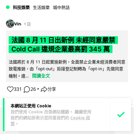
科技娛樂
生活娛樂
城中熱話
Vin
1 日
法國 8 月 11 日出新例 未經同意嚴禁
Cold Call 違規企業最高罰 345 萬
法國將於 8 月 11 日起實施新例，全面禁止企業未經消費者同意
致電推銷，由「opt-out」拒接登記制轉為「opt-in」先徵同意
閱讀全文
機制。違...
331
26
分享
↗
本網站正使用 Cookie
我們使用 Cookie 改善網站體驗。 繼續使用
我們的網站即表示您同意我們的
Cookie 政
ADVERTISEMENT
策
。