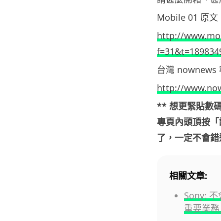
Mobile 01 原文 
http://www.mob
f=31&t=189834
台灣 nownews
http://www.no
** 想更緊貼
專頁內頭頂按「
了，一定不會錯過
相關文章:
Sony:
重要業務