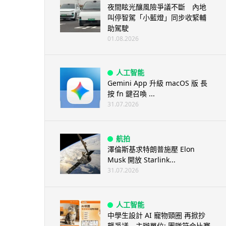
夜間眩光釀風險爭議不斷 內地
叫停智駕「小藍燈」同步收緊輔
助駕駛
01.08.2026
人工智能
Gemini App 升級 macOS 版 長
按 fn 鍵召喚 ...
31.07.2026
航拍
澤倫斯基求特朗普施壓 Elon
Musk 開放 Starlink...
31.07.2026
人工智能
中學生設計 AI 寵物頸圈 再掀抄
襲爭議 主辦單位: 團隊符合比賽