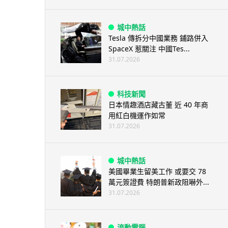
城中熱話
Tesla 傳拆分中國業務 鋪路併入
SpaceX 惹關注 中國Tes...
31.07.2026
科技新聞
日本情趣酒店藏古董 近 40 年商
用紅白機運作如常
31.07.2026
城中熱話
美國畢業生留美工作 或要交 78
萬元簽證費 特朗普新政阻嚇外...
31.07.2026
流動電腦