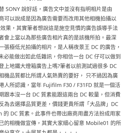
替 SONY 說好話，廣告文中並沒有指明相片是由
，廠商可以說成是因為廣告需要而改用其他相機拍攝以
的拍攝效果，其實筆者想說這是施空見慣的廣告誤導手法
者會上當以為那些廣告相片真的是該機所拍。最深
一張極低光拍攝的相片，是人稱夜景王 DC 的廣告，
 都未必能做出如此低雜訊，你相信一台 DC 仔可以做到
登上地鐵大燈箱廣告上嗎?筆者以前測試過很多 DC
相機品質都比所謂人氣熱賣的要好， 只不過因為廣
認識，當年 Fujifilm F30 / F31FD 就是一個活
跟本沒一台 DC 質素能跟這兩台 DC 較量，但消費
反為去選擇品質更差，價錢更貴所謂「大品牌」DC
film 的 DC 質素。此事件也帶出廠商用盡方法扮成用家
的相機做宣傳，其實大家細心留意 Mobile01 的所
麼分享文，十居其九都是．．．．