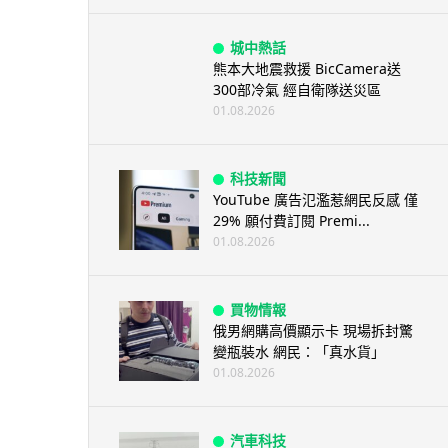
城中熱話
熊本大地震救援 BicCamera送
300部冷氣 經自衛隊送災區
01.08.2026
科技新聞
YouTube 廣告氾濫惹網民反感 僅
29% 願付費訂閱 Premi...
01.08.2026
買物情報
俄男網購高價顯示卡 現場拆封驚
變瓶裝水 網民：「真水貨」
01.08.2026
汽車科技