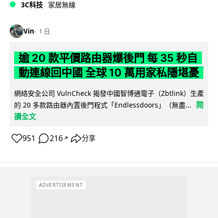
3C科技
家居無線
Vin
1 日
逾 20 款平價路由器爆後門 每 35 秒自
動連線回中國 全球 10 萬用家私隱堪憂
網絡安全公司 VulnCheck 揭發中國智博通電子（Zbtlink）生產
閱
的 20 多款路由器內置後門程式「Endlessdoors」（無盡...
讀全文
951
216
分享
↗
ADVERTISEMENT