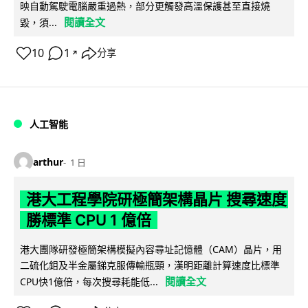
映自動駕駛電腦嚴重過熱，部分更觸發高溫保護甚至直接燒
閱讀全文
毀，須...
10
1
分享
↗
人工智能
arthur
1 日
港大工程學院研極簡架構晶片 搜尋速度
勝標準 CPU 1 億倍
港大團隊研發極簡架構模擬內容尋址記憶體（CAM）晶片，用
二硫化鉬及半金屬銻克服傳輸瓶頸，漢明距離計算速度比標準
閱讀全文
CPU快1億倍，每次搜尋耗能低...