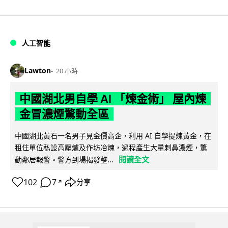
人工智能
Lawton
20 小時
中國湖北男自學 AI 「煉金術」 屋內煉
金冒濃煙驚動全區
中國湖北黃石一名男子見金價高企，利用 AI 自學提煉黃金，在
租住單位私設高壓爐及作坊冶煉，過程產生大量刺鼻濃煙，驚
閱讀全文
動鄰居報警。警方到場揭發整...
102
7
分享
↗