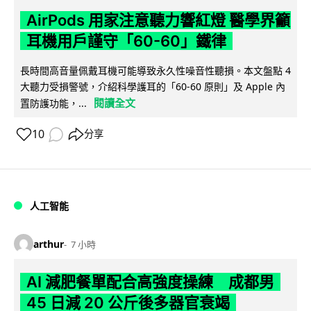
AirPods 用家注意聽力響紅燈 醫學界籲
耳機用戶謹守「60-60」鐵律
長時間高音量佩戴耳機可能導致永久性噪音性聽損。本文盤點 4
大聽力受損警號，介紹科學護耳的「60-60 原則」及 Apple 內
閱讀全文
置防護功能，...
10
分享
人工智能
arthur
7 小時
AI 減肥餐單配合高強度操練 成都男
45 日減 20 公斤後多器官衰竭