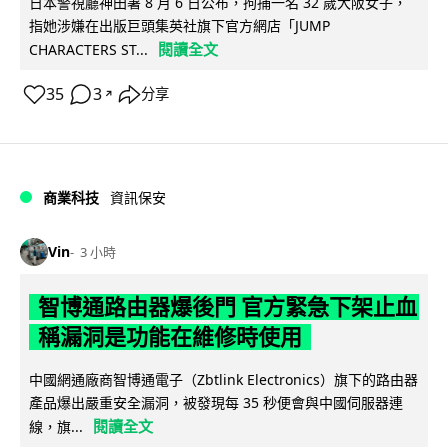
日本警視廳神田署 8 月 6 日公布，拘捕一名 32 歲大阪女子，
指她涉嫌在出版巨頭集英社旗下官方網店「JUMP
閱讀全文
CHARACTERS ST...
35
3
分享
↗
商業科技
資訊保安
Vin
3 小時
智博通路由器爆後門 官方緊急下架止血
稱漏洞是功能在維修時使用
中國網通廠商智博通電子（Zbtlink Electronics）旗下的路由器
產品爆出嚴重安全漏洞，被發現每 35 秒便會與中國伺服器連
閱讀全文
線，旗...