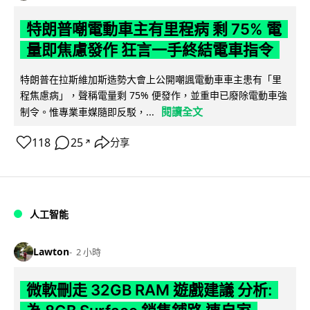
特朗普嘲電動車主有里程病 剩 75% 電
量即焦慮發作 狂言一手終結電車指令
特朗普在拉斯維加斯造勢大會上公開嘲諷電動車車主患有「里
程焦慮病」，聲稱電量剩 75% 便發作，並重申已廢除電動車強
閱讀全文
制令。惟專業車媒隨即反駁，...
118
25
分享
↗
人工智能
Lawton
2 小時
微軟刪走 32GB RAM 遊戲建議 分析: