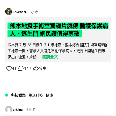
Lawton
3 小時
熊本地震手術室驚魂片瘋傳 醫護保護病
人、逃生門 網民讚值得尊敬
熊本縣 7 月 28 日發生 7.1 級地震，熊本綜合醫院手術室鏡頭拍
下地震一刻，醫護人員臨危不亂保護病人，更馬上開逃生門確
閱讀全文
保出口流通。片段...
41
14
分享
↗
科技娛樂
生活科技
健康
arthur
6 小時