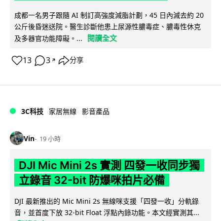
成都一名男子跟隨 AI 制訂高強度減脂計劃，45 日內減去約 20
公斤後昏迷送院。醫生診斷他患上尿源性膿毒症、膿毒性休克
閱讀全文
及多器官功能障礙。...
13
3
分享
↗
3C科技
家居無線
影音產品
Vin
19 小時
DJI Mic Mini 2s 實測 四發一收同步獨
立錄音 32-bit 防爆咪拍片必備
DJI 最新推出的 Mic Mini 2s 無線咪支援「四發一收」分軌錄
音，並首度下放 32-bit Float 浮點內錄功能。本文經實測其...