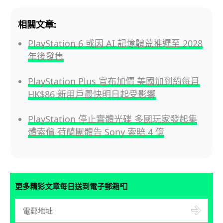
相關文章:
PlayStation 6 或因 AI 記憶體荒推遲至 2028
年後發售
PlayStation Plus 宣布加價 美國加到約每月
HK$86 新用戶最快明日起受影響
PlayStation 停止實體光碟 多國玩家發起集
體索償 荷蘭團體告 Sony 索賠 4 億
📮
更多精彩文章每日送到電子郵箱