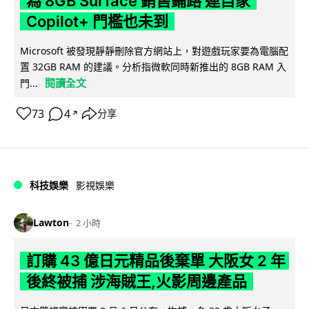
為 8GB Surface 銷售鋪路 連自家
Copilot+ 門檻也未到
Microsoft 被發現靜靜刪除官方網站上，對遊戲玩家要為電腦配
置 32GB RAM 的建議。分析指微軟同時新推出的 8GB RAM 入
閱讀全文
門...
73
4
分享
↗
科技娛樂
影視娛樂
Lawton
2 小時
訂購 43 億日元精品後棄單 大阪女 2 年
後終被捕 涉海賊王,火影周邊產品