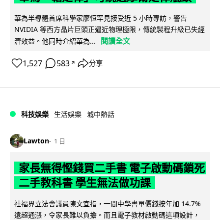
華為半導體首席科學家廖恒罕見接受近 5 小時專訪，警告
NVIDIA 等西方晶片巨頭正逼近物理極限，傳統製程升級已失經
閱讀全文
濟效益。他同時介紹華為...
1,527
583
分享
↗
科技娛樂
生活娛樂
城中熱話
Lawton
1 日
家長無得慳錢買二手書 電子啟動碼鎖死
二手教科書 學生無法做功課
社福界立法會議員陳文宜指，一間中學書單價錢按年加 14.7%
遠超通漲，令家長難以負擔。而且電子教材啟動碼這項設計，