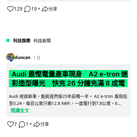
129
19
分享
↗
科技娛樂
科技新聞
duncan
1 日
Audi 最慳電量產車現身 A2 e-tron 迷
彩造型曝光 快充 26 分鐘充滿 8 成電
Audi 呢部新車，能耗竟然係25年前嘅一半。 A2 e-tron 風阻低
至0.24，每百公里只需12.8 kWh，一度電行到7.8公里。6...
閱讀全文
7
1
分享
↗