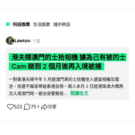
科技娛樂
生活娛樂
城中熱話
Lawton
1 日
港夫婦澳門的士拾相機 據為己有被的士
Cam 睇到 2 個月後再入境被捕
一對香港夫婦今年 5 月遊澳門乘的士拾獲他人遺留相機及電
池，拾遺不報並帶返香港自用。兩人本月 2 日經港珠澳大橋再
閱讀全文
次入境澳門時，被治安警察局...
523
75
分享
↗