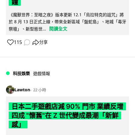
鐘
《魔獸世界：至暗之夜》版本更新 12.1「烏拉特克的詛咒」將
於 8 月 13 日正式上線，帶來全新區域「盤蛇島」、地城「毒牙
閱讀全文
祭壇」、新型態世...
115
分享
科技娛樂
遊戲情報
Lawton
22 小時
日本二手遊戲店減 90% 門市 業績反增
四成 "懷舊"在 Z 世代變成最潮「新鮮
感」