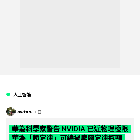
人工智能
Lawton
1 日
華為科學家警告 NVIDIA 已近物理極限
華為「韜定律」可繞過摩爾定律瓶頸