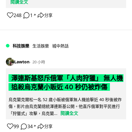
閱讀全文
248
1
分享
↗
科技娛樂
生活娛樂
城中熱話
Lawton
20 小時
澤連斯基怒斥俄軍「人肉狩獵」 無人機
追殺烏克蘭小販近 40 秒仍被炸傷
烏克蘭克爾松一名 52 歲小販被俄軍無人機追擊近 40 秒後被炸
傷，影片由烏克蘭總統澤連斯基公開。他直斥俄軍對平民進行
閱讀全文
「狩獵式」攻擊，烏克蘭...
99
34
分享
↗