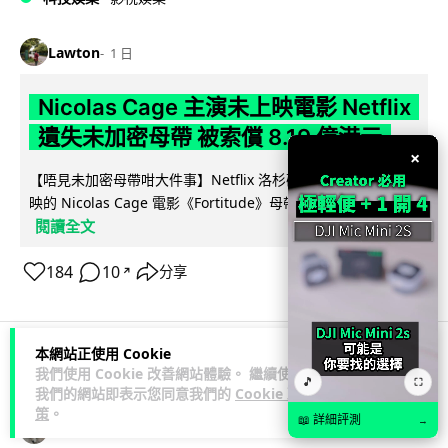
Lawton
1 日
Nicolas Cage 主演未上映電影 Netflix
遺失未加密母帶 被索償 8.19 億港元
×
【唔見未加密母帶咁大件事】Netflix 洛杉磯辦公室被竊，未上
映的 Nicolas Cage 電影《Fortitude》母帶亦告失蹤。電影...
閱讀全文
184
10
分享
↗
本網站正使用 Cookie
我們使用 Cookie 改善網站體驗。 繼續使用
人工智能
🎵
⛶
我們的網站即表示您同意我們的
Cookie 政
策
。
📖 詳細評測
→
Vin
1 日