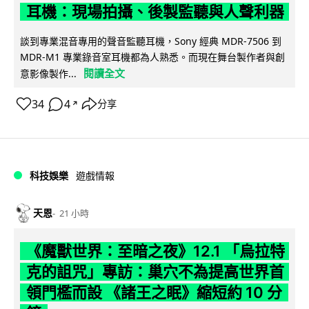
耳機：現場拍攝、後製監聽與人聲利器
談到專業混音專用的聲音監聽耳機，Sony 經典 MDR-7506 到
MDR-M1 專業錄音室耳機都為人熟悉。而現在舞台製作者與創
閱讀全文
意影像製作...
34
4
分享
↗
科技娛樂
遊戲情報
天恩
21 小時
《魔獸世界：至暗之夜》12.1 「烏拉特
克的詛咒」專訪：巢穴不為提高世界首
領門檻而設 《諸王之眠》縮短約 10 分