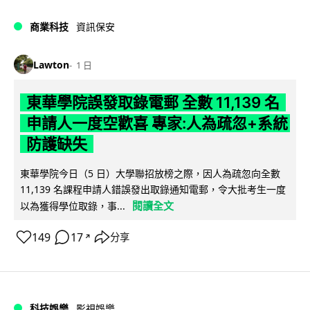
商業科技
資訊保安
Lawton
1 日
東華學院誤發取錄電郵 全數 11,139 名
申請人一度空歡喜 專家:人為疏忽+系統
防護缺失
東華學院今日（5 日）大學聯招放榜之際，因人為疏忽向全數
11,139 名課程申請人錯誤發出取錄通知電郵，令大批考生一度
閱讀全文
以為獲得學位取錄，事...
149
17
分享
↗
科技娛樂
影視娛樂