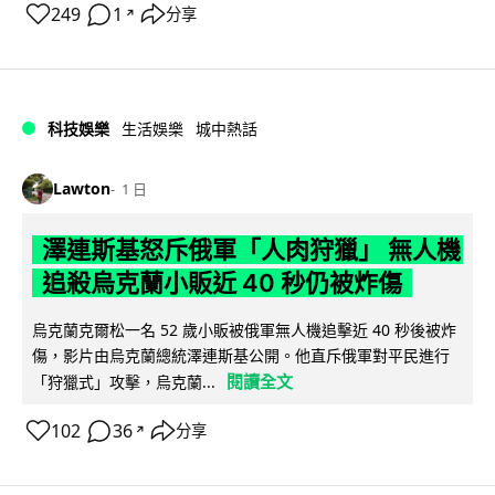
249
1
分享
↗
科技娛樂
生活娛樂
城中熱話
Lawton
1 日
澤連斯基怒斥俄軍「人肉狩獵」 無人機
追殺烏克蘭小販近 40 秒仍被炸傷
烏克蘭克爾松一名 52 歲小販被俄軍無人機追擊近 40 秒後被炸
傷，影片由烏克蘭總統澤連斯基公開。他直斥俄軍對平民進行
閱讀全文
「狩獵式」攻擊，烏克蘭...
102
36
分享
↗