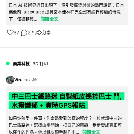
日本 AI 技術界近日出現了一個引發廣泛討論的熱門話題：日本
偶像前 Juice=Juice 成員宮本佳林在完全沒有編程經驗的情況
閱讀全文
下，僅憑藉與...
37
2
分享
↗
商業科技
3D 打印
Vin
10 小時
中三巴士鐵路迷 自製紙皮遙控巴士 門,
水撥識郁 + 實時GPS報站
如果你熱愛一件事，你會熱愛到怎樣的程度？一位就讀中三的
巴士鐵路迷，選擇由零開始，把自己的興趣一步步變成真正可
閱讀全文
以運作的作品。他以紙皮親手製作出...