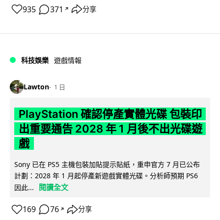
935
371
分享
↗
科技娛樂
遊戲情報
Lawton
1 日
PlayStation 確認停產實體光碟 包裝印
出重要通告 2028 年 1 月後不出光碟遊
戲
Sony 已在 PS5 主機包裝加貼提示貼紙，重申官方 7 月已公布
計劃：2028 年 1 月起停產新遊戲實體光碟。分析師預期 PS6
閱讀全文
因此...
169
76
分享
↗