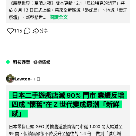
《魔獸世界：至暗之夜》版本更新 12.1「烏拉特克的詛咒」將
於 8 月 13 日正式上線，帶來全新區域「盤蛇島」、地城「毒牙
閱讀全文
祭壇」、新型態世...
115
分享
科技娛樂
遊戲情報
Lawton
1 日
日本二手遊戲店減 90% 門市 業績反增
四成 "懷舊"在 Z 世代變成最潮「新鮮
感」
日本零售巨頭 GEO 將懷舊遊戲銷售門市從 1,000 間大幅減至
99 間，但銷售額卻不降反升至過往的 1.4 倍。做到「減店增