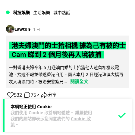
科技娛樂
生活娛樂
城中熱話
Lawton
1 日
港夫婦澳門的士拾相機 據為己有被的士
Cam 睇到 2 個月後再入境被捕
一對香港夫婦今年 5 月遊澳門乘的士拾獲他人遺留相機及電
池，拾遺不報並帶返香港自用。兩人本月 2 日經港珠澳大橋再
閱讀全文
次入境澳門時，被治安警察局...
532
75
分享
↗
本網站正使用 Cookie
我們使用 Cookie 改善網站體驗。 繼續使用
我們的網站即表示您同意我們的
Cookie 政
策
。
3C科技
家居無線