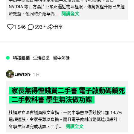
NVIDIA 等西方晶片巨頭正逼近物理極限，傳統製程升級已失經
閱讀全文
濟效益。他同時介紹華為...
1,546
593
分享
↗
科技娛樂
生活娛樂
城中熱話
Lawton
1 日
家長無得慳錢買二手書 電子啟動碼鎖死
二手教科書 學生無法做功課
社福界立法會議員陳文宜指，一間中學書單價錢按年加 14.7%
遠超通漲，令家長難以負擔。而且電子教材啟動碼這項設計，
閱讀全文
令學生無法完成功課，二手...