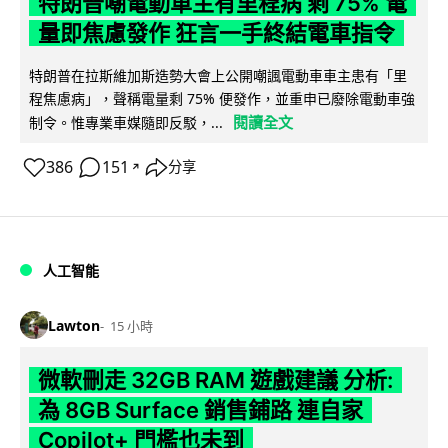
特朗普嘲電動車主有里程病 剩 75% 電
量即焦慮發作 狂言一手終結電車指令
特朗普在拉斯維加斯造勢大會上公開嘲諷電動車車主患有「里
程焦慮病」，聲稱電量剩 75% 便發作，並重申已廢除電動車強
閱讀全文
制令。惟專業車媒隨即反駁，...
386
151
分享
↗
人工智能
Lawton
15 小時
微軟刪走 32GB RAM 遊戲建議 分析:
為 8GB Surface 銷售鋪路 連自家
Copilot+ 門檻也未到