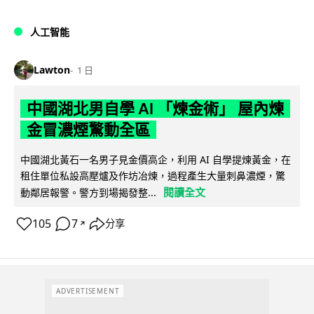
人工智能
Lawton
1 日
中國湖北男自學 AI 「煉金術」 屋內煉
金冒濃煙驚動全區
中國湖北黃石一名男子見金價高企，利用 AI 自學提煉黃金，在
租住單位私設高壓爐及作坊冶煉，過程產生大量刺鼻濃煙，驚
閱讀全文
動鄰居報警。警方到場揭發整...
105
7
分享
↗
ADVERTISEMENT