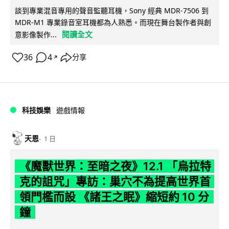
談到專業混音專用的聲音監聽耳機，Sony 經典 MDR-7506 到
MDR-M1 專業錄音室耳機都為人熟悉。而現在舞台製作者與創
閱讀全文
意影像製作...
36
4
分享
↗
科技娛樂
遊戲情報
天恩
1 日
《魔獸世界：至暗之夜》12.1 「烏拉特
克的詛咒」專訪：巢穴不為提高世界首
領門檻而設 《諸王之眠》縮短約 10 分
鐘