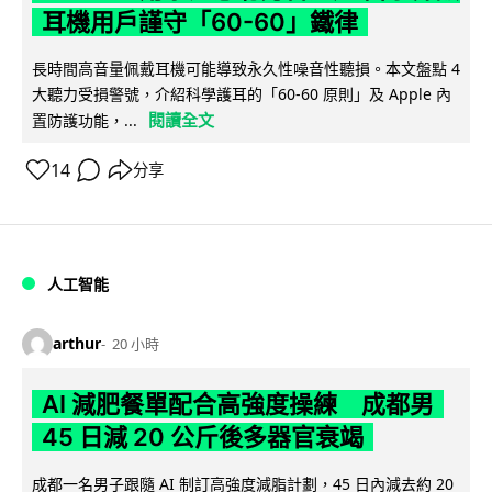
耳機用戶謹守「60-60」鐵律
長時間高音量佩戴耳機可能導致永久性噪音性聽損。本文盤點 4
大聽力受損警號，介紹科學護耳的「60-60 原則」及 Apple 內
閱讀全文
置防護功能，...
14
分享
人工智能
arthur
20 小時
AI 減肥餐單配合高強度操練 成都男
45 日減 20 公斤後多器官衰竭
成都一名男子跟隨 AI 制訂高強度減脂計劃，45 日內減去約 20