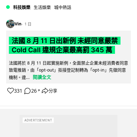
科技娛樂
生活娛樂
城中熱話
Vin
1 日
法國 8 月 11 日出新例 未經同意嚴禁
Cold Call 違規企業最高罰 345 萬
法國將於 8 月 11 日起實施新例，全面禁止企業未經消費者同意
致電推銷，由「opt-out」拒接登記制轉為「opt-in」先徵同意
閱讀全文
機制。違...
331
26
分享
↗
ADVERTISEMENT