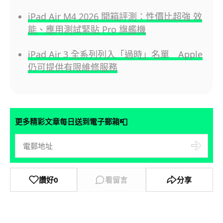
iPad Air M4 2026 開箱評測：性價比超強 效
能、應用測試緊貼 Pro 旗艦機
iPad Air 3 全系列列入「過時」名單 Apple
仍可提供有限維修服務
📮
更多精彩文章每日送到電子郵箱
讚好
0
看留言
分享