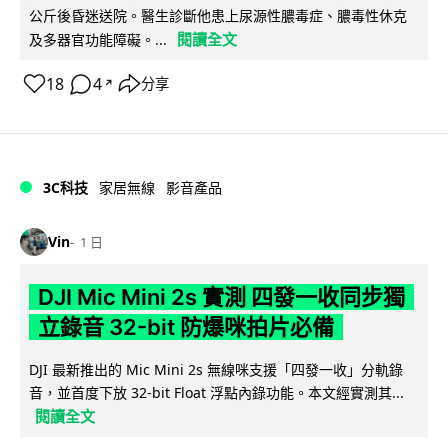
公斤後昏迷送院。醫生診斷他患上尿源性膿毒症、膿毒性休克
閱讀全文
及多器官功能障礙。...
18
4
分享
↗
3C科技
家居無線
影音產品
Vin
1 日
DJI Mic Mini 2s 實測 四發一收同步獨
立錄音 32-bit 防爆咪拍片必備
DJI 最新推出的 Mic Mini 2s 無線咪支援「四發一收」分軌錄
音，並首度下放 32-bit Float 浮點內錄功能。本文經實測其...
閱讀全文