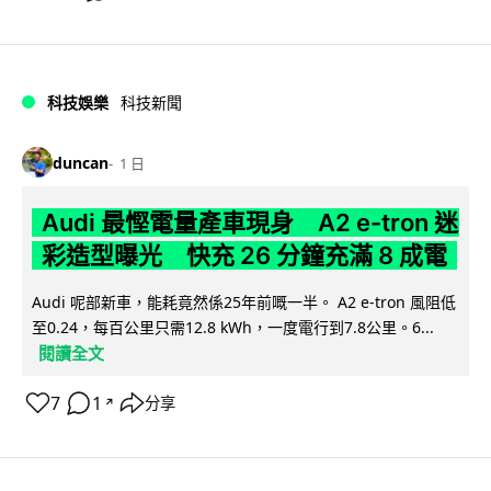
科技娛樂
科技新聞
duncan
1 日
Audi 最慳電量產車現身 A2 e-tron 迷
彩造型曝光 快充 26 分鐘充滿 8 成電
Audi 呢部新車，能耗竟然係25年前嘅一半。 A2 e-tron 風阻低
至0.24，每百公里只需12.8 kWh，一度電行到7.8公里。6...
閱讀全文
7
1
分享
↗