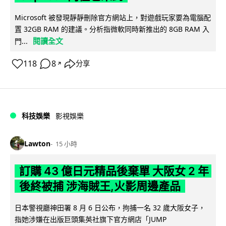
Microsoft 被發現靜靜刪除官方網站上，對遊戲玩家要為電腦配
置 32GB RAM 的建議。分析指微軟同時新推出的 8GB RAM 入
閱讀全文
門...
118
8
分享
↗
科技娛樂
影視娛樂
Lawton
15 小時
訂購 43 億日元精品後棄單 大阪女 2 年
後終被捕 涉海賊王,火影周邊產品
日本警視廳神田署 8 月 6 日公布，拘捕一名 32 歲大阪女子，
指她涉嫌在出版巨頭集英社旗下官方網店「JUMP