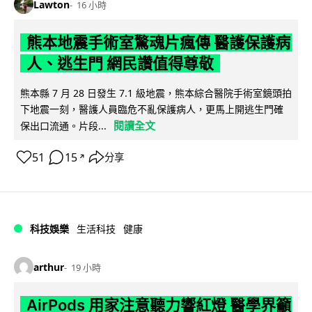
Lawton
16 小時
熊本地震手術室驚魂片瘋傳 醫護保護病
人、逃生門 網民讚值得尊敬
熊本縣 7 月 28 日發生 7.1 級地震，熊本綜合醫院手術室鏡頭拍
下地震一刻，醫護人員臨危不亂保護病人，更馬上開逃生門確
閱讀全文
保出口流通。片段...
51
15
分享
↗
科技娛樂
生活科技
健康
arthur
19 小時
AirPods 用家注意聽力響紅燈 醫學界籲