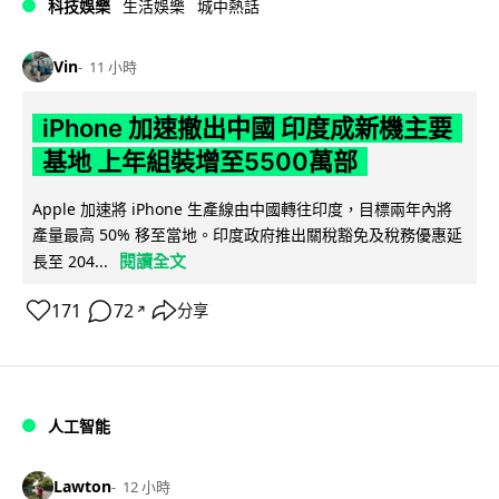
科技娛樂
生活娛樂
城中熱話
Vin
11 小時
iPhone 加速撤出中國 印度成新機主要
基地 上年組裝增至5500萬部
Apple 加速將 iPhone 生產線由中國轉往印度，目標兩年內將
產量最高 50% 移至當地。印度政府推出關稅豁免及稅務優惠延
閱讀全文
長至 204...
171
72
分享
↗
人工智能
Lawton
12 小時