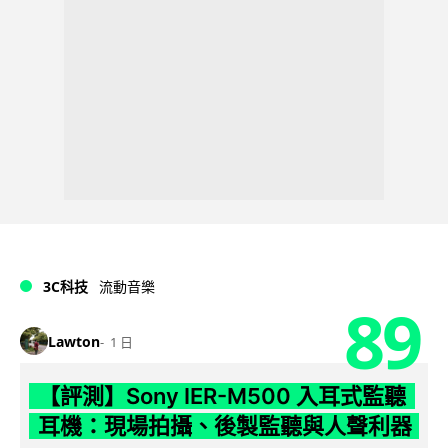
3C科技
流動音樂
89
Lawton
1 日
【評測】Sony IER-M500 入耳式監聽
耳機：現場拍攝、後製監聽與人聲利器