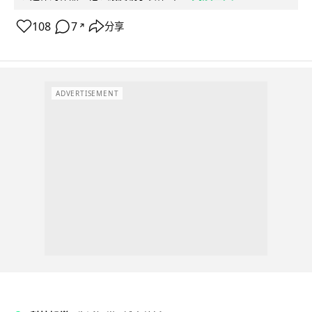
108
7
分享
↗
ADVERTISEMENT