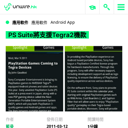
WWDC 2026
GenAI 與雲端科技專區
ERP 與商業 AI
PS Suite將支援Tegra2機款
Android App
應用軟件
應用軟件
PS Suite將支援Tegra2機款
作者
發佈日期
閱讀時間
2011-03-12
藍骨
1分鐘