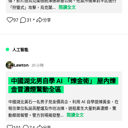
傷，影片由烏克蘭總統澤連斯基公開。他直斥俄軍對平民進行
閱讀全文
「狩獵式」攻擊，烏克蘭...
97
31
分享
↗
人工智能
Lawton
20 小時
中國湖北男自學 AI 「煉金術」 屋內煉
金冒濃煙驚動全區
中國湖北黃石一名男子見金價高企，利用 AI 自學提煉黃金，在
租住單位私設高壓爐及作坊冶煉，過程產生大量刺鼻濃煙，驚
閱讀全文
動鄰居報警。警方到場揭發整...
101
7
分享
↗