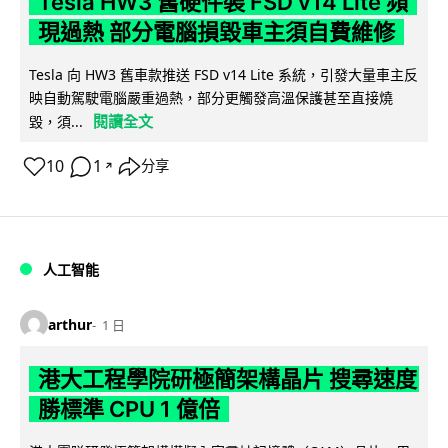
Tesla HW3 舊硬件裝 FSD v14 Lite 頻
現過熱 部分電腦損毀車主須自費維修
Tesla 向 HW3 舊車款推送 FSD v14 Lite 系統，引發大量車主反
映自動駕駛電腦嚴重過熱，部分更觸發高溫保護甚至直接燒
閱讀全文
毀，須...
10
1
分享
↗
人工智能
arthur
1 日
港大工程學院研極簡架構晶片 搜尋速度
勝標準 CPU 1 億倍