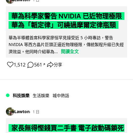
華為科學家警告 NVIDIA 已近物理極限
華為「韜定律」可繞過摩爾定律瓶頸
華為半導體首席科學家廖恒罕見接受近 5 小時專訪，警告
NVIDIA 等西方晶片巨頭正逼近物理極限，傳統製程升級已失經
閱讀全文
濟效益。他同時介紹華為...
1,512
561
分享
↗
科技娛樂
生活娛樂
城中熱話
Lawton
1 日
家長無得慳錢買二手書 電子啟動碼鎖死