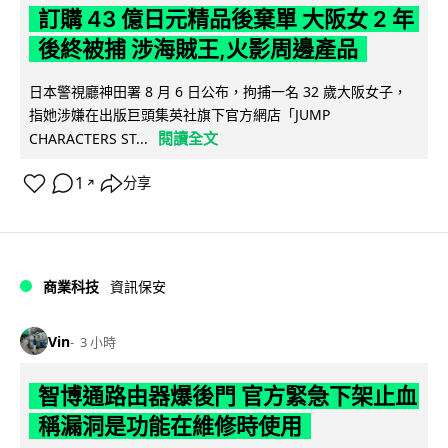
訂購 43 億日元精品後棄單 大阪女 2 年
後終被捕 涉海賊王,火影周邊產品
日本警視廳神田署 8 月 6 日公布，拘捕一名 32 歲大阪女子，
指她涉嫌在出版巨頭集英社旗下官方網店「JUMP
閱讀全文
CHARACTERS ST...
1
分享
↗
商業科技
資訊保安
Vin
3 小時
智博通路由器爆後門 官方緊急下架止血
稱漏洞是功能在維修時使用