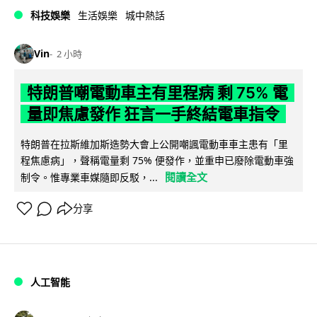
科技娛樂
生活娛樂
城中熱話
Vin
2 小時
特朗普嘲電動車主有里程病 剩 75% 電
量即焦慮發作 狂言一手終結電車指令
特朗普在拉斯維加斯造勢大會上公開嘲諷電動車車主患有「里
程焦慮病」，聲稱電量剩 75% 便發作，並重申已廢除電動車強
閱讀全文
制令。惟專業車媒隨即反駁，...
分享
人工智能