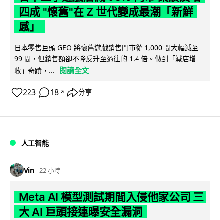
四成 "懷舊"在 Z 世代變成最潮「新鮮
感」
日本零售巨頭 GEO 將懷舊遊戲銷售門市從 1,000 間大幅減至
99 間，但銷售額卻不降反升至過往的 1.4 倍。做到「減店增
閱讀全文
收」奇蹟，...
223
18
分享
↗
人工智能
Vin
22 小時
Meta AI 模型測試期間入侵他家公司 三
大 AI 巨頭接連曝安全漏洞