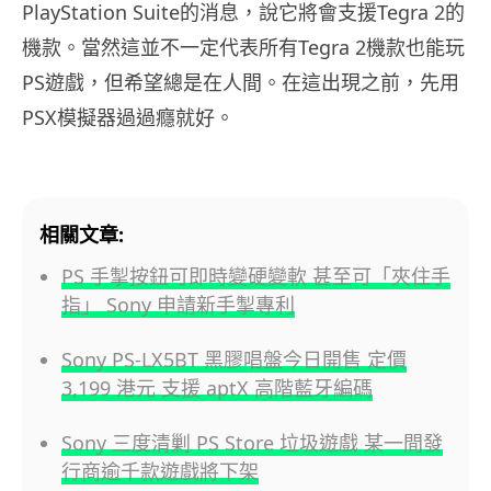
PlayStation Suite的消息，說它將會支援Tegra 2的
機款。當然這並不一定代表所有Tegra 2機款也能玩
PS遊戲，但希望總是在人間。在這出現之前，先用
PSX模擬器過過癮就好。
相關文章:
PS 手掣按鈕可即時變硬變軟 甚至可「夾住手
指」 Sony 申請新手掣專利
Sony PS-LX5BT 黑膠唱盤今日開售 定價
3,199 港元 支援 aptX 高階藍牙編碼
Sony 三度清剿 PS Store 垃圾遊戲 某一間發
行商逾千款遊戲將下架