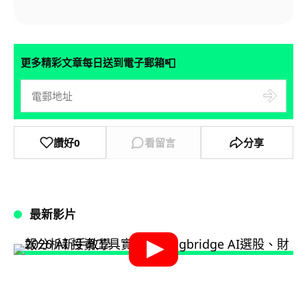
📮
更多精彩文章每日送到電子郵箱
讚好
0
看留言
分享
最新影片