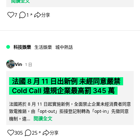
閱讀全文
7
1
分享
↗
科技娛樂
生活娛樂
城中熱話
Vin
1 日
法國 8 月 11 日出新例 未經同意嚴禁
Cold Call 違規企業最高罰 345 萬
法國將於 8 月 11 日起實施新例，全面禁止企業未經消費者同意
致電推銷，由「opt-out」拒接登記制轉為「opt-in」先徵同意
閱讀全文
機制。違...
305
25
分享
↗