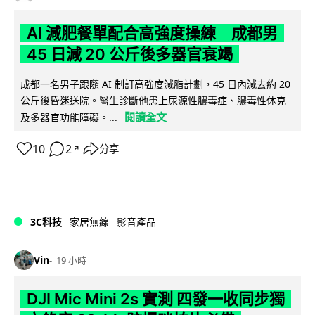
AI 減肥餐單配合高強度操練 成都男
45 日減 20 公斤後多器官衰竭
成都一名男子跟隨 AI 制訂高強度減脂計劃，45 日內減去約 20
公斤後昏迷送院。醫生診斷他患上尿源性膿毒症、膿毒性休克
閱讀全文
及多器官功能障礙。...
10
2
分享
↗
3C科技
家居無線
影音產品
Vin
19 小時
DJI Mic Mini 2s 實測 四發一收同步獨