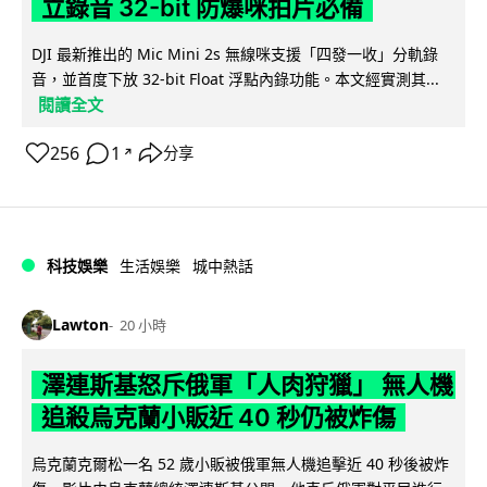
立錄音 32-bit 防爆咪拍片必備
DJI 最新推出的 Mic Mini 2s 無線咪支援「四發一收」分軌錄
音，並首度下放 32-bit Float 浮點內錄功能。本文經實測其...
閱讀全文
256
1
分享
↗
科技娛樂
生活娛樂
城中熱話
Lawton
20 小時
澤連斯基怒斥俄軍「人肉狩獵」 無人機
追殺烏克蘭小販近 40 秒仍被炸傷
烏克蘭克爾松一名 52 歲小販被俄軍無人機追擊近 40 秒後被炸