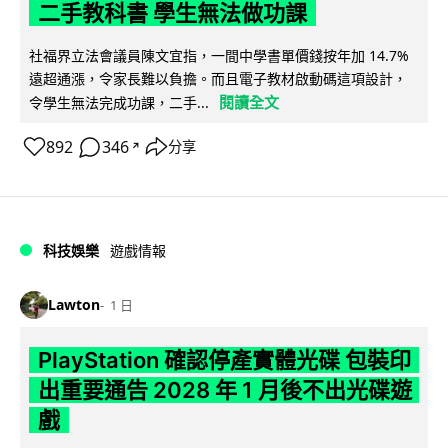
二手教科書 學生無法做功課
社福界立法會議員陳文宜指，一間中學書單價錢按年加 14.7%
遠超通漲，令家長難以負擔。而且電子教材啟動碼這項設計，
閱讀全文
令學生無法完成功課，二手...
892
346
分享
↗
科技娛樂
遊戲情報
Lawton
1 日
PlayStation 確認停產實體光碟 包裝印
出重要通告 2028 年 1 月後不出光碟遊
戲