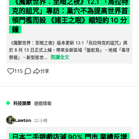
《魔獸世界：至暗之夜》12.1 「烏拉特
克的詛咒」專訪：巢穴不為提高世界首
領門檻而設 《諸王之眠》縮短約 10 分
鐘
《魔獸世界：至暗之夜》版本更新 12.1「烏拉特克的詛咒」將
於 8 月 13 日正式上線，帶來全新區域「盤蛇島」、地城「毒牙
閱讀全文
祭壇」、新型態世...
115
分享
科技娛樂
遊戲情報
Lawton
22 小時
日本二手遊戲店減 90% 門市 業績反增