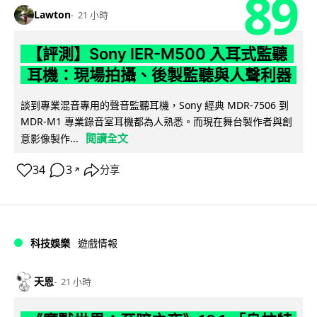
89
Lawton
21 小時
【評測】Sony IER-M500 入耳式監聽
耳機：現場拍攝、後製監聽與人聲利器
談到專業混音專用的聲音監聽耳機，Sony 經典 MDR-7506 到
MDR-M1 專業錄音室耳機都為人熟悉。而現在舞台製作者與創
閱讀全文
意影像製作...
34
3
分享
↗
科技娛樂
遊戲情報
天恩
21 小時