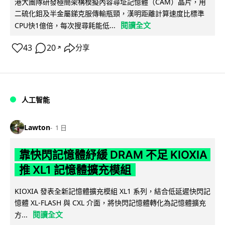
港大團隊研發極簡架構模擬內容尋址記憶體（CAM）晶片，用
二硫化鉬及半金屬銻克服傳輸瓶頸，漢明距離計算速度比標準
閱讀全文
CPU快1億倍，每次搜尋耗能低...
43
20
分享
↗
人工智能
Lawton
1 日
靠快閃記憶體紓緩 DRAM 不足 KIOXIA
推 XL1 記憶體擴充模組
KIOXIA 發表全新記憶體擴充模組 XL1 系列，結合低延遲快閃記
憶體 XL-FLASH 與 CXL 介面，將快閃記憶體轉化為記憶體擴充
閱讀全文
方...