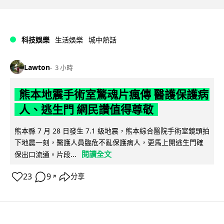
科技娛樂
生活娛樂
城中熱話
Lawton
3 小時
熊本地震手術室驚魂片瘋傳 醫護保護病
人、逃生門 網民讚值得尊敬
熊本縣 7 月 28 日發生 7.1 級地震，熊本綜合醫院手術室鏡頭拍
下地震一刻，醫護人員臨危不亂保護病人，更馬上開逃生門確
閱讀全文
保出口流通。片段...
23
9
分享
↗