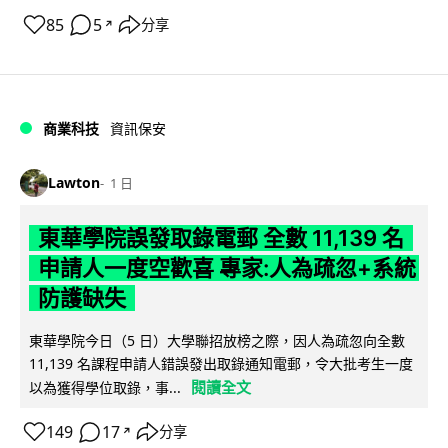
85
5
分享
↗
商業科技
資訊保安
Lawton
1 日
東華學院誤發取錄電郵 全數 11,139 名
申請人一度空歡喜 專家:人為疏忽+系統
防護缺失
東華學院今日（5 日）大學聯招放榜之際，因人為疏忽向全數
11,139 名課程申請人錯誤發出取錄通知電郵，令大批考生一度
閱讀全文
以為獲得學位取錄，事...
149
17
分享
↗