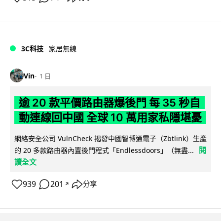
3C科技
家居無線
Vin
1 日
逾 20 款平價路由器爆後門 每 35 秒自
動連線回中國 全球 10 萬用家私隱堪憂
網絡安全公司 VulnCheck 揭發中國智博通電子（Zbtlink）生產
閱
的 20 多款路由器內置後門程式「Endlessdoors」（無盡...
讀全文
939
201
分享
↗