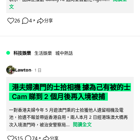
文
26
4
分享
↗
科技娛樂
生活娛樂
城中熱話
Lawton
1 日
港夫婦澳門的士拾相機 據為己有被的士
Cam 睇到 2 個月後再入境被捕
一對香港夫婦今年 5 月遊澳門乘的士拾獲他人遺留相機及電
池，拾遺不報並帶返香港自用。兩人本月 2 日經港珠澳大橋再
閱讀全文
次入境澳門時，被治安警察局...
515
74
分享
↗