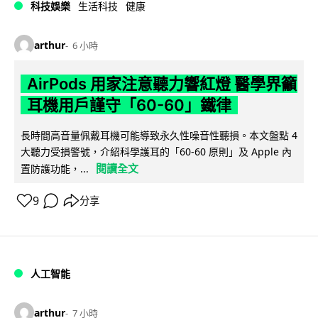
科技娛樂
生活科技
健康
arthur
6 小時
AirPods 用家注意聽力響紅燈 醫學界籲
耳機用戶謹守「60-60」鐵律
長時間高音量佩戴耳機可能導致永久性噪音性聽損。本文盤點 4
大聽力受損警號，介紹科學護耳的「60-60 原則」及 Apple 內
閱讀全文
置防護功能，...
9
分享
人工智能
arthur
7 小時