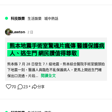
科技娛樂
生活娛樂
城中熱話
Lawton
2 日
熊本地震手術室驚魂片瘋傳 醫護保護病
人、逃生門 網民讚值得尊敬
熊本縣 7 月 28 日發生 7.1 級地震，熊本綜合醫院手術室鏡頭拍
下地震一刻，醫護人員臨危不亂保護病人，更馬上開逃生門確
閱讀全文
保出口流通。片段...
70
23
分享
↗