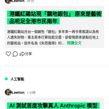
Lawton
39 分
港鐵紅磡站現「黐地銀包」 原來是藝術
品呃足全港市民兩年
港鐵紅磡站月台一個銀色「銀包」多年來一再令乘客誤以為有
人遺失財物，事主原本打算拾起交還，卻發現原來是黏在地上
閱讀全文
的藝術品。這件名為《失而復得》的...
分享
人工智能
Lawton
1 小時
AI 測試首度攻擊真人 Anthropic 模型