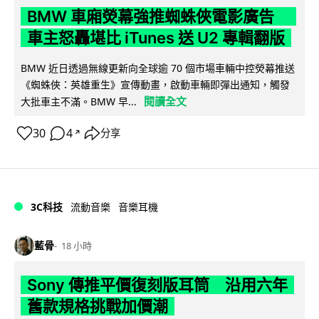
BMW 車廂熒幕強推蜘蛛俠電影廣告
車主怒轟堪比 iTunes 送 U2 專輯翻版
BMW 近日透過無線更新向全球逾 70 個市場車輛中控熒幕推送
《蜘蛛俠：英雄重生》宣傳動畫，啟動車輛即彈出通知，觸發
閱讀全文
大批車主不滿。BMW 早...
30
4
分享
↗
3C科技
流動音樂
音樂耳機
藍骨
18 小時
Sony 傳推平價復刻版耳筒 沿用六年
舊款規格挑戰加價潮