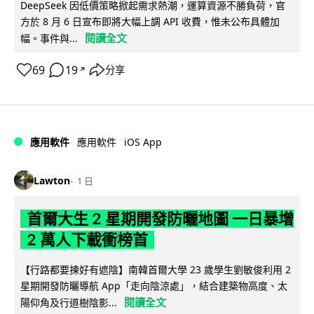
DeepSeek 因低價策略掀起需求熱潮，運算資源不勝負荷，官
方於 8 月 6 日宣布即將大幅上調 API 收費，惟未公布具體加
閱讀全文
幅。事件與...
69
19
分享
↗
iOS App
應用軟件
應用軟件
Lawton
1 日
首爾大生 2 星期開發防曬地圖 一日暴增
2 萬人下載衝榜首
【行路都要揀好有遮陰】南韓首爾大學 23 歲學生劉敏俊利用 2
星期開發防曬導航 App「走向陰涼處」，結合建築物高度、太
閱讀全文
陽仰角及行道樹陰影...