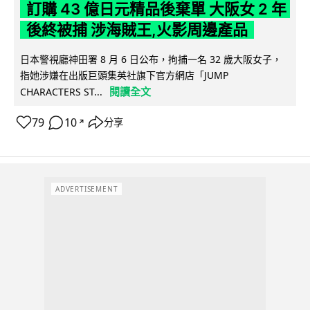
訂購 43 億日元精品後棄單 大阪女 2 年
後終被捕 涉海賊王,火影周邊產品
日本警視廳神田署 8 月 6 日公布，拘捕一名 32 歲大阪女子，
指她涉嫌在出版巨頭集英社旗下官方網店「JUMP
閱讀全文
CHARACTERS ST...
79
10
分享
↗
ADVERTISEMENT