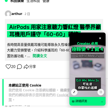
科技娛樂
生活科技
健康
arthur
2 日
AirPods 用家注意聽力響紅燈 醫學界籲
耳機用戶謹守「60-60」鐵律
×
長時間高音量佩戴耳機可能導致永久性噪音性聽損。本文盤點 4
大聽力受損警號，介紹科學護耳的「60-60 原則」及 Apple 內
閱讀全文
置防護功能，...
20
分享
本網站正使用 Cookie
我們使用 Cookie 改善網站體驗。 繼續使用
人工智能
🎵
⛶
我們的網站即表示您同意我們的
Cookie 政
策
。
📖 詳細評測
→
arthur
2 日