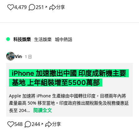
4,479
251
分享
↗
科技娛樂
生活娛樂
城中熱話
Vin
1 日
iPhone 加速撤出中國 印度成新機主要
基地 上年組裝增至5500萬部
Apple 加速將 iPhone 生產線由中國轉往印度，目標兩年內將
產量最高 50% 移至當地。印度政府推出關稅豁免及稅務優惠延
閱讀全文
長至 204...
548
244
分享
↗