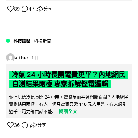
89
4
分享
↗
科技娛樂
科技新聞
arthur
1 日
冷氣 24 小時長開電費更平？內地網民
自測結果兩極 專家拆解慳電邏輯
你信唔信冷氣長開 24 小時，電費反而平過開開關關？內地網民
實測結果兩極，有人一個月電費只需 118 元人民幣，有人飆到
閱讀全文
過千。電力部門話不能...
36
分享