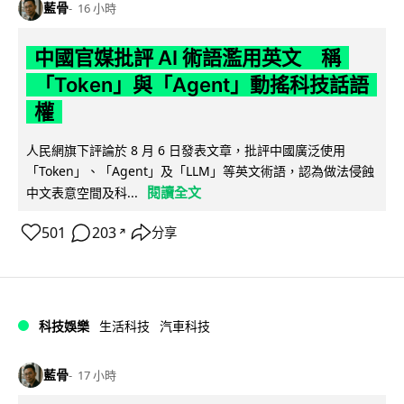
藍骨
16 小時
中國官媒批評 AI 術語濫用英文 稱
「Token」與「Agent」動搖科技話語
權
人民網旗下評論於 8 月 6 日發表文章，批評中國廣泛使用
「Token」、「Agent」及「LLM」等英文術語，認為做法侵蝕
閱讀全文
中文表意空間及科...
501
203
分享
↗
科技娛樂
生活科技
汽車科技
藍骨
17 小時