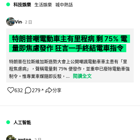
科技娛樂
生活娛樂
城中熱話
Vin
2 日
特朗普嘲電動車主有里程病 剩 75% 電
量即焦慮發作 狂言一手終結電車指令
特朗普在拉斯維加斯造勢大會上公開嘲諷電動車車主患有「里
程焦慮病」，聲稱電量剩 75% 便發作，並重申已廢除電動車強
閱讀全文
制令。惟專業車媒隨即反駁，...
632
279
分享
↗
人工智能
Lawton
2 日