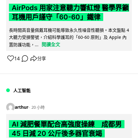
AirPods 用家注意聽力響紅燈 醫學界籲
耳機用戶謹守「60-60」鐵律
長時間高音量佩戴耳機可能導致永久性噪音性聽損。本文盤點 4
大聽力受損警號，介紹科學護耳的「60-60 原則」及 Apple 內
閱讀全文
置防護功能，...
14
分享
人工智能
arthur
20 小時
AI 減肥餐單配合高強度操練 成都男
45 日減 20 公斤後多器官衰竭