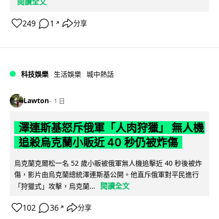
閱讀全文
249
1
分享
↗
科技娛樂
生活娛樂
城中熱話
Lawton
1 日
澤連斯基怒斥俄軍「人肉狩獵」 無人機
追殺烏克蘭小販近 40 秒仍被炸傷
烏克蘭克爾松一名 52 歲小販被俄軍無人機追擊近 40 秒後被炸
傷，影片由烏克蘭總統澤連斯基公開。他直斥俄軍對平民進行
閱讀全文
「狩獵式」攻擊，烏克蘭...
102
36
分享
↗