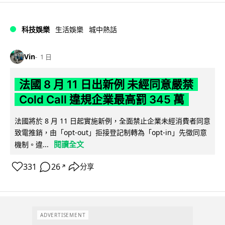
科技娛樂
生活娛樂
城中熱話
Vin
1 日
法國 8 月 11 日出新例 未經同意嚴禁
Cold Call 違規企業最高罰 345 萬
法國將於 8 月 11 日起實施新例，全面禁止企業未經消費者同意
致電推銷，由「opt-out」拒接登記制轉為「opt-in」先徵同意
閱讀全文
機制。違...
331
26
分享
↗
ADVERTISEMENT