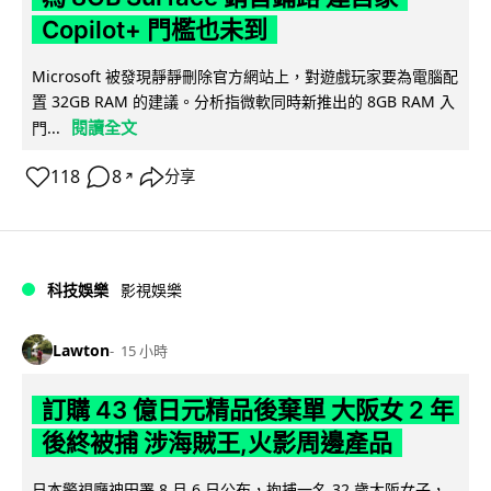
Copilot+ 門檻也未到
Microsoft 被發現靜靜刪除官方網站上，對遊戲玩家要為電腦配
置 32GB RAM 的建議。分析指微軟同時新推出的 8GB RAM 入
閱讀全文
門...
118
8
分享
↗
科技娛樂
影視娛樂
Lawton
15 小時
訂購 43 億日元精品後棄單 大阪女 2 年
後終被捕 涉海賊王,火影周邊產品
日本警視廳神田署 8 月 6 日公布，拘捕一名 32 歲大阪女子，