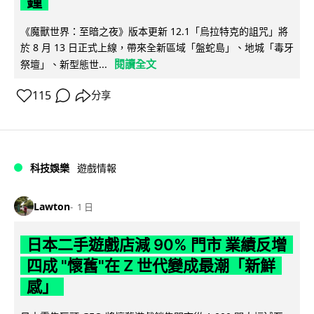
鐘
《魔獸世界：至暗之夜》版本更新 12.1「烏拉特克的詛咒」將
於 8 月 13 日正式上線，帶來全新區域「盤蛇島」、地城「毒牙
閱讀全文
祭壇」、新型態世...
115
分享
科技娛樂
遊戲情報
Lawton
1 日
日本二手遊戲店減 90% 門市 業績反增
四成 "懷舊"在 Z 世代變成最潮「新鮮
感」