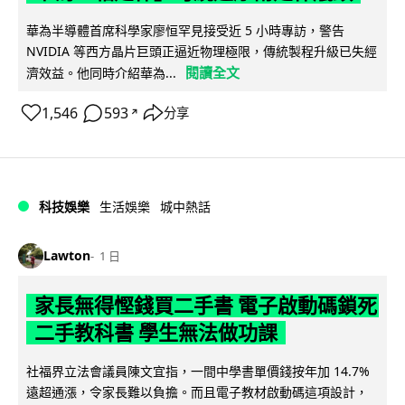
華為半導體首席科學家廖恒罕見接受近 5 小時專訪，警告
NVIDIA 等西方晶片巨頭正逼近物理極限，傳統製程升級已失經
閱讀全文
濟效益。他同時介紹華為...
1,546
593
分享
↗
科技娛樂
生活娛樂
城中熱話
Lawton
1 日
家長無得慳錢買二手書 電子啟動碼鎖死
二手教科書 學生無法做功課
社福界立法會議員陳文宜指，一間中學書單價錢按年加 14.7%
遠超通漲，令家長難以負擔。而且電子教材啟動碼這項設計，