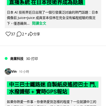
直播系統 在日本技術界成為話題
日本 AI 技術界近日出現了一個引發廣泛討論的熱門話題：日本
偶像前 Juice=Juice 成員宮本佳林在完全沒有編程經驗的情況
閱讀全文
下，僅憑藉與...
37
2
分享
↗
商業科技
3D 打印
Vin
10 小時
中三巴士鐵路迷 自製紙皮遙控巴士 門,
水撥識郁 + 實時GPS報站
如果你熱愛一件事，你會熱愛到怎樣的程度？一位就讀中三的