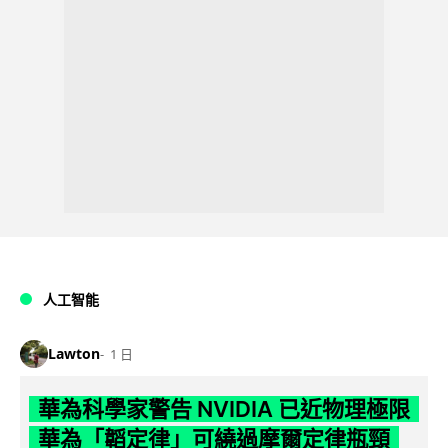
人工智能
Lawton
1 日
華為科學家警告 NVIDIA 已近物理極限
華為「韜定律」可繞過摩爾定律瓶頸