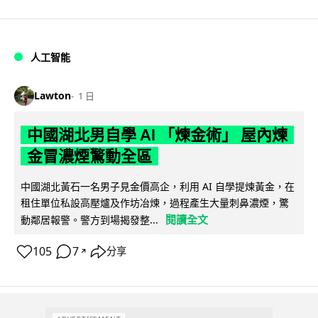
人工智能
Lawton
1 日
中國湖北男自學 AI 「煉金術」 屋內煉
金冒濃煙驚動全區
中國湖北黃石一名男子見金價高企，利用 AI 自學提煉黃金，在
租住單位私設高壓爐及作坊冶煉，過程產生大量刺鼻濃煙，驚
閱讀全文
動鄰居報警。警方到場揭發整...
105
7
分享
↗