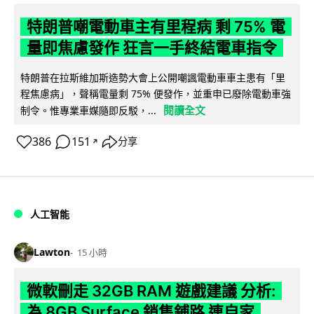
特朗普嘲電動車主有里程病 剩 75% 電
量即焦慮發作 狂言一手終結電車指令
特朗普在拉斯維加斯造勢大會上公開嘲諷電動車車主患有「里
程焦慮病」，聲稱電量剩 75% 便發作，並重申已廢除電動車強
閱讀全文
制令。惟專業車媒隨即反駁，...
386
151
分享
↗
人工智能
Lawton
15 小時
微軟刪走 32GB RAM 遊戲建議 分析:
為 8GB Surface 銷售鋪路 連自家