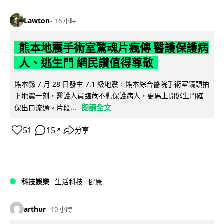
Lawton
16 小時
熊本地震手術室驚魂片瘋傳 醫護保護病
人、逃生門 網民讚值得尊敬
熊本縣 7 月 28 日發生 7.1 級地震，熊本綜合醫院手術室鏡頭拍
下地震一刻，醫護人員臨危不亂保護病人，更馬上開逃生門確
閱讀全文
保出口流通。片段...
51
15
分享
↗
科技娛樂
生活科技
健康
arthur
19 小時