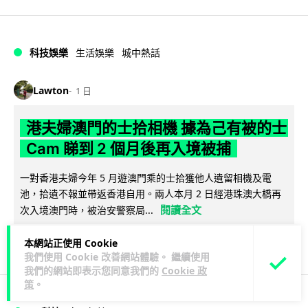
科技娛樂
生活娛樂
城中熱話
Lawton
1 日
港夫婦澳門的士拾相機 據為己有被的士
Cam 睇到 2 個月後再入境被捕
一對香港夫婦今年 5 月遊澳門乘的士拾獲他人遺留相機及電
池，拾遺不報並帶返香港自用。兩人本月 2 日經港珠澳大橋再
閱讀全文
次入境澳門時，被治安警察局...
532
75
分享
↗
本網站正使用 Cookie
我們使用 Cookie 改善網站體驗。 繼續使用
我們的網站即表示您同意我們的
Cookie 政
策
。