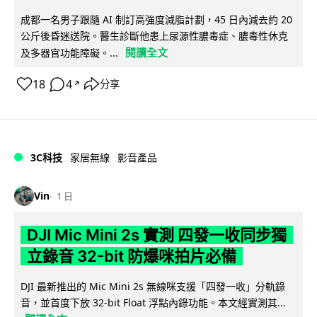
成都一名男子跟隨 AI 制訂高強度減脂計劃，45 日內減去約 20
公斤後昏迷送院。醫生診斷他患上尿源性膿毒症、膿毒性休克
閱讀全文
及多器官功能障礙。...
18
4
分享
↗
3C科技
家居無線
影音產品
Vin
1 日
DJI Mic Mini 2s 實測 四發一收同步獨
立錄音 32-bit 防爆咪拍片必備
DJI 最新推出的 Mic Mini 2s 無線咪支援「四發一收」分軌錄
音，並首度下放 32-bit Float 浮點內錄功能。本文經實測其...