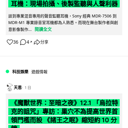
耳機：現場拍攝、後製監聽與人聲利器
談到專業混音專用的聲音監聽耳機，Sony 經典 MDR-7506 到
MDR-M1 專業錄音室耳機都為人熟悉。而現在舞台製作者與創
閱讀全文
意影像製作...
36
4
分享
↗
科技娛樂
遊戲情報
天恩
1 日
《魔獸世界：至暗之夜》12.1 「烏拉特
克的詛咒」專訪：巢穴不為提高世界首
領門檻而設 《諸王之眠》縮短約 10 分