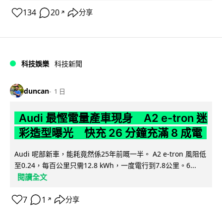
134
20
分享
↗
科技娛樂
科技新聞
duncan
1 日
Audi 最慳電量產車現身 A2 e-tron 迷
彩造型曝光 快充 26 分鐘充滿 8 成電
Audi 呢部新車，能耗竟然係25年前嘅一半。 A2 e-tron 風阻低
至0.24，每百公里只需12.8 kWh，一度電行到7.8公里。6...
閱讀全文
7
1
分享
↗