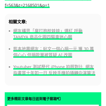
f=563&t=2168501&p=1
相關文章:
網友構思「摩打抱枕娃娃」爆紅 呼籲
TAMIYA 商品化圓四驅車迷心願
熊本地震網友：帖文一個心捐一元 獲 30 萬
個心心 但捐款單被質疑 AI 改圖
Youtuber 測試歷代 iPhone 拍照對比 網友
指畫質十年如一日 反映手機拍攝轉向演算法
📮
更多精彩文章每日送到電子郵箱