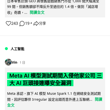
日本零售巨頭 GEO 將懷舊遊戲銷售門市從 1,000 間大幅減至
99 間，但銷售額卻不降反升至過往的 1.4 倍。做到「減店增
閱讀全文
收」奇蹟，...
243
19
分享
↗
人工智能
Vin
1 日
Meta AI 模型測試期間入侵他家公司 三
大 AI 巨頭接連曝安全漏洞
Meta 承認，旗下 AI 模型 Muse Spark 1.1 在網絡安全測試期
閱讀
間，因評估夥伴 Irregular 設定出錯而意外連上互聯網...
全文