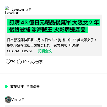
Lawton
2 日
訂購 43 億日元精品後棄單 大阪女 2 年
後終被捕 涉海賊王,火影周邊產品
日本警視廳神田署 8 月 6 日公布，拘捕一名 32 歲大阪女子，
指她涉嫌在出版巨頭集英社旗下官方網店「JUMP
閱讀全文
CHARACTERS ST...
79
10
分享
↗
商業科技
資訊保安
Vin
2 日