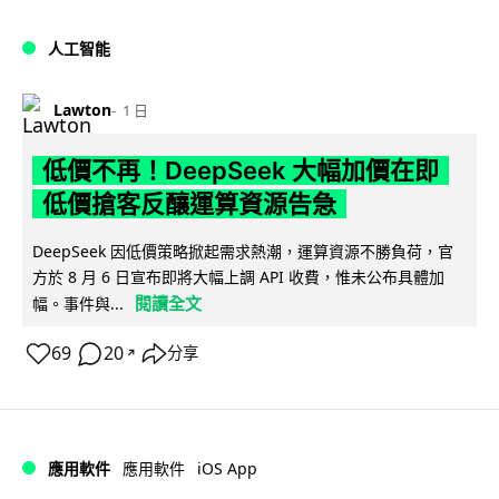
人工智能
Lawton
1 日
低價不再！DeepSeek 大幅加價在即
低價搶客反釀運算資源告急
DeepSeek 因低價策略掀起需求熱潮，運算資源不勝負荷，官
方於 8 月 6 日宣布即將大幅上調 API 收費，惟未公布具體加
閱讀全文
幅。事件與...
69
20
分享
↗
iOS App
應用軟件
應用軟件