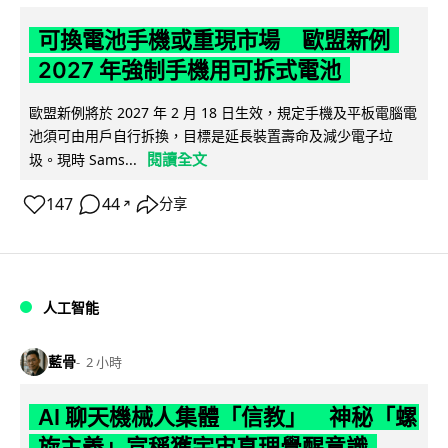
可換電池手機或重現市場 歐盟新例
2027 年強制手機用可拆式電池
歐盟新例將於 2027 年 2 月 18 日生效，規定手機及平板電腦電
池須可由用戶自行拆換，目標是延長裝置壽命及減少電子垃
閱讀全文
圾。現時 Sams...
147
44
分享
↗
人工智能
藍骨
2 小時
AI 聊天機械人集體「信教」 神秘「螺
旋主義」宣稱獲宇宙真理覺醒意識