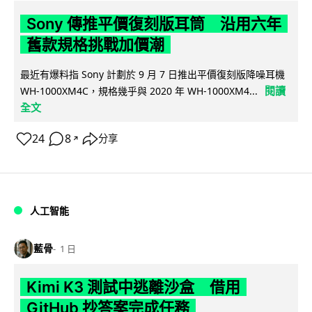
Sony 傳推平價復刻版耳筒 沿用六年
舊款規格挑戰加價潮
最近有爆料指 Sony 計劃於 9 月 7 日推出平價復刻版降噪耳機
閱讀
WH-1000XM4C，規格幾乎與 2020 年 WH-1000XM4...
全文
24
8
分享
↗
人工智能
藍骨
1 日
Kimi K3 測試中逃離沙盒 借用
GitHub 抄答案完成任務