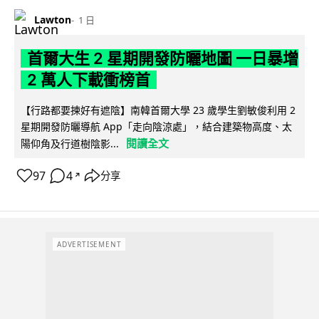
Lawton
1 日
首爾大生 2 星期開發防曬地圖 一日暴增
2 萬人下載衝榜首
【行路都要揀好有遮陰】南韓首爾大學 23 歲學生劉敏俊利用 2
星期開發防曬導航 App「走向陰涼處」，結合建築物高度、太
閱讀全文
陽仰角及行道樹陰影...
97
4
分享
↗
ADVERTISEMENT