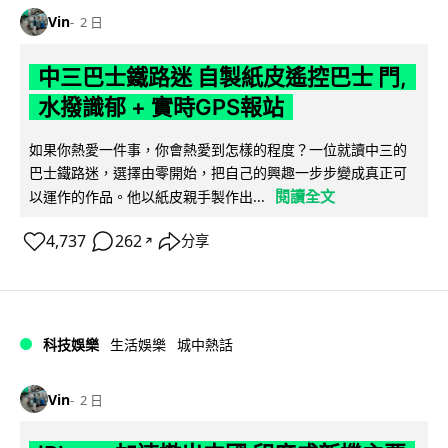
Vin
2 日
中三巴士鐵路迷 自製紙皮遙控巴士 門,
水撥識郁 + 實時GPS報站
如果你熱愛一件事，你會熱愛到怎樣的程度？一位就讀中三的
巴士鐵路迷，選擇由零開始，把自己的興趣一步步變成真正可
閱讀全文
以運作的作品。他以紙皮親手製作出...
4,737
262
分享
↗
科技娛樂
生活娛樂
城中熱話
Vin
2 日