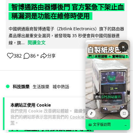
智博通路由器爆後門 官方緊急下架止血
稱漏洞是功能在維修時使用
中國網通廠商智博通電子（Zbtlink Electronics）旗下的路由器
產品爆出嚴重安全漏洞，被發現每 35 秒便會與中國伺服器連
閱讀全文
線，旗...
×
382
86
分享
↗
科技娛樂
生活娛樂
城中熱話
Lawton
2 日
本網站正使用 Cookie
我們使用 Cookie 改善網站體驗。 繼續使用
🎵
⛶
我們的網站即表示您同意我們的
Cookie 政
熊本地震手術室驚魂片瘋傳 醫護保護病
策
。
📖 文字版訪問
→
人、逃生門 網民讚值得尊敬