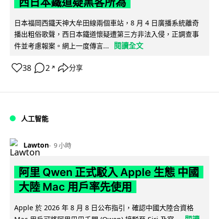
西日本鐵道疑黑客所為
日本福岡西鐵天神大牟田線兩個車站，8 月 4 日廣播系統離奇
播出粗俗歌聲，西日本鐵道懷疑遭第三方非法入侵，正調查事
閱讀全文
件並考慮報案。網上一度傳言...
38
2
分享
↗
人工智能
Lawton
9 小時
阿里 Qwen 正式駁入 Apple 生態 中國
大陸 Mac 用戶率先使用
Apple 於 2026 年 8 月 8 日公布指引，確認中國大陸合資格
閱讀