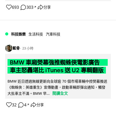
693
303
分享
↗
科技娛樂
生活科技
汽車科技
藍骨
23 小時
BMW 車廂熒幕強推蜘蛛俠電影廣告
車主怒轟堪比 iTunes 送 U2 專輯翻版
BMW 近日透過無線更新向全球逾 70 個市場車輛中控熒幕推送
《蜘蛛俠：英雄重生》宣傳動畫，啟動車輛即彈出通知，觸發
閱讀全文
大批車主不滿。BMW 早...
32
4
分享
↗