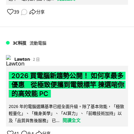
39
分享
3C科技
流動電腦
Lawton
2 日
2026 買電腦新趨勢公開！ 如何享最多
優惠 從極致便攜到電競標竿 揀選啱你
的高效能 PC
2026 年的電腦選購基準已經全面升級。除了基本效能，「極致
輕量化」、「機身美學」、「AI算力」、「前瞻技術加持」以
閱讀全文
及「品質與售後服務」 已...
41
9
分享
↗