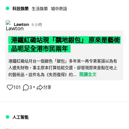
科技娛樂
生活娛樂
城中熱話
Lawton
6 小時
港鐵紅磡站現「黐地銀包」 原來是藝術
品呃足全港市民兩年
港鐵紅磡站月台一個銀色「銀包」多年來一再令乘客誤以為有
人遺失財物，事主原本打算拾起交還，卻發現原來是黏在地上
閱讀全文
的藝術品。這件名為《失而復得》的...
101
3
分享
↗
人工智能