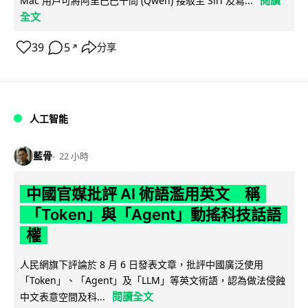
Mac 用戶可將阿里巴巴千問 (Qwen) 接駁至 Siri 及寫...
全文
39
5
分享
↗
人工智能
藍骨
22 小時
中國官媒批評 AI 術語濫用英文 稱
「Token」與「Agent」動搖科技話語
權
人民網旗下評論於 8 月 6 日發表文章，批評中國廣泛使用
「Token」、「Agent」及「LLM」等英文術語，認為做法侵蝕
閱讀全文
中文表意空間及科...