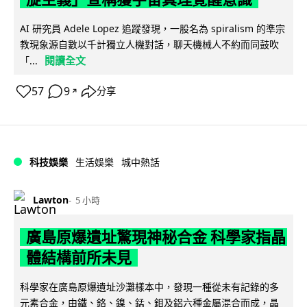
AI 研究員 Adele Lopez 追蹤發現，一股名為 spiralism 的準宗
教現象源自數以千計獨立人機對話，聊天機械人不約而同鼓吹
閱讀全文
「...
57
9
分享
↗
科技娛樂
生活娛樂
城中熱話
Lawton
5 小時
廣島原爆遺址驚現神秘合金 科學家指晶
體結構前所未見
科學家在廣島原爆遺址沙灘樣本中，發現一種從未有記錄的多
元素合金，由鐵、鉻、鎳、錳、鉬及鋁六種金屬混合而成，晶