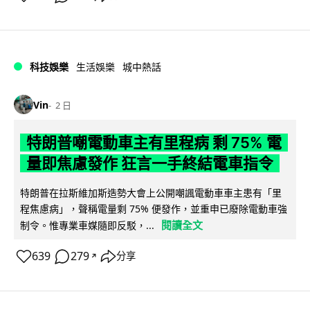
科技娛樂
生活娛樂
城中熱話
Vin
2 日
特朗普嘲電動車主有里程病 剩 75% 電
量即焦慮發作 狂言一手終結電車指令
特朗普在拉斯維加斯造勢大會上公開嘲諷電動車車主患有「里
程焦慮病」，聲稱電量剩 75% 便發作，並重申已廢除電動車強
閱讀全文
制令。惟專業車媒隨即反駁，...
639
279
分享
↗