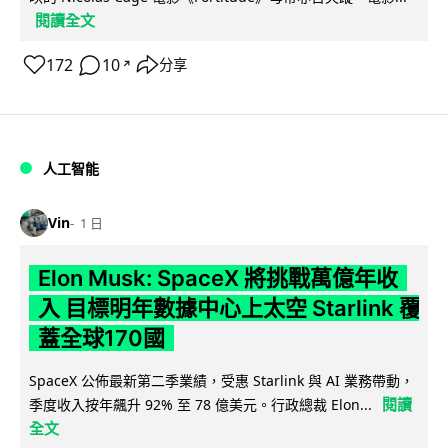
閱讀全文
172
10
分享
↗
人工智能
Vin
1 日
Elon Musk: SpaceX 將挑戰萬億年收
入 目標明年數據中心上太空 Starlink 覆
蓋全球170國
SpaceX 公佈最新第二季業績，受惠 Starlink 與 AI 業務帶動，
閱讀
季度收入按年飆升 92% 至 78 億美元。行政總裁 Elon...
全文