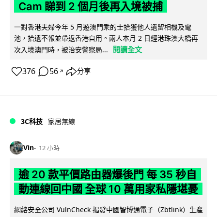
Cam 睇到 2 個月後再入境被捕
一對香港夫婦今年 5 月遊澳門乘的士拾獲他人遺留相機及電
池，拾遺不報並帶返香港自用。兩人本月 2 日經港珠澳大橋再
閱讀全文
次入境澳門時，被治安警察局...
376
56
分享
↗
3C科技
家居無線
Vin
12 小時
逾 20 款平價路由器爆後門 每 35 秒自
動連線回中國 全球 10 萬用家私隱堪憂
網絡安全公司 VulnCheck 揭發中國智博通電子（Zbtlink）生產