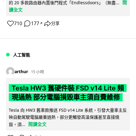
閱
的 20 多款路由器內置後門程式「Endlessdoors」（無盡...
讀全文
710
177
分享
↗
人工智能
arthur
15 小時
Tesla HW3 舊硬件裝 FSD v14 Lite 頻
現過熱 部分電腦損毀車主須自費維修
Tesla 向 HW3 舊車款推送 FSD v14 Lite 系統，引發大量車主反
映自動駕駛電腦嚴重過熱，部分更觸發高溫保護甚至直接燒
閱讀全文
毀，須...