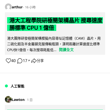
arthur
16 小時
港大工程學院研極簡架構晶片 搜尋速度
勝標準 CPU 1 億倍
港大團隊研發極簡架構模擬內容尋址記憶體（CAM）晶片，用
二硫化鉬及半金屬銻克服傳輸瓶頸，漢明距離計算速度比標準
閱讀全文
CPU快1億倍，每次搜尋耗能低...
40
17
分享
↗
人工智能
Lawton
1 日