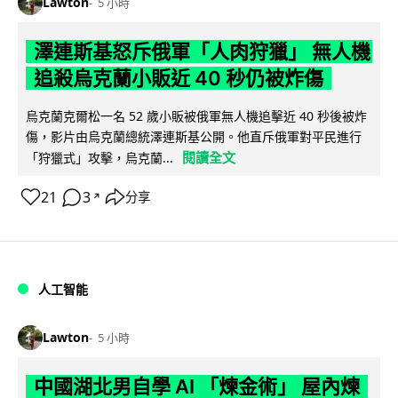
Lawton
5 小時
澤連斯基怒斥俄軍「人肉狩獵」 無人機
追殺烏克蘭小販近 40 秒仍被炸傷
烏克蘭克爾松一名 52 歲小販被俄軍無人機追擊近 40 秒後被炸
傷，影片由烏克蘭總統澤連斯基公開。他直斥俄軍對平民進行
閱讀全文
「狩獵式」攻擊，烏克蘭...
21
3
分享
↗
人工智能
Lawton
5 小時
中國湖北男自學 AI 「煉金術」 屋內煉