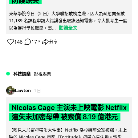
防護缺失
東華學院今日（5 日）大學聯招放榜之際，因人為疏忽向全數
11,139 名課程申請人錯誤發出取錄通知電郵，令大批考生一度
閱讀全文
以為獲得學位取錄，事...
146
17
分享
↗
科技娛樂
影視娛樂
Lawton
1 日
Nicolas Cage 主演未上映電影 Netflix
遺失未加密母帶 被索償 8.19 億港元
【唔見未加密母帶咁大件事】Netflix 洛杉磯辦公室被竊，未上
映的 Nicolas Cage 電影《Fortitude》母帶亦告失蹤。電影...