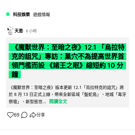
科技娛樂
遊戲情報
天恩
6 小時
《魔獸世界：至暗之夜》12.1 「烏拉特
克的詛咒」專訪：巢穴不為提高世界首
領門檻而設 《諸王之眠》縮短約 10 分
鐘
《魔獸世界：至暗之夜》版本更新 12.1「烏拉特克的詛咒」將
於 8 月 13 日正式上線，帶來全新區域「盤蛇島」、地城「毒牙
閱讀全文
祭壇」、新型態世...
69
分享