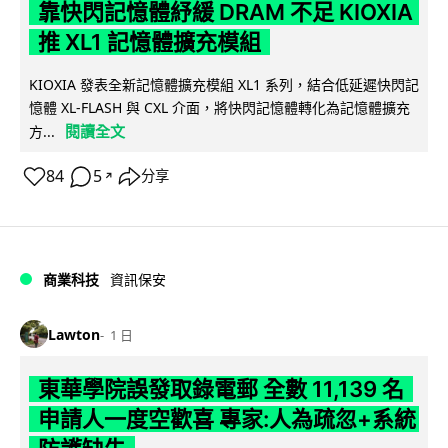
靠快閃記憶體紓緩 DRAM 不足 KIOXIA
推 XL1 記憶體擴充模組
KIOXIA 發表全新記憶體擴充模組 XL1 系列，結合低延遲快閃記
憶體 XL-FLASH 與 CXL 介面，將快閃記憶體轉化為記憶體擴充
閱讀全文
方...
84
5
分享
↗
商業科技
資訊保安
Lawton
1 日
東華學院誤發取錄電郵 全數 11,139 名
申請人一度空歡喜 專家:人為疏忽+系統