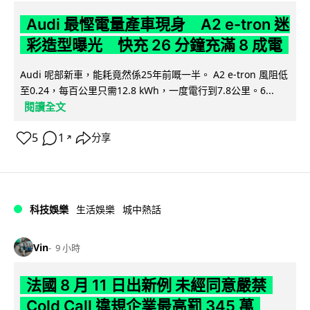
Audi 最慳電量產車現身 A2 e-tron 迷
彩造型曝光 快充 26 分鐘充滿 8 成電
Audi 呢部新車，能耗竟然係25年前嘅一半。 A2 e-tron 風阻低
至0.24，每百公里只需12.8 kWh，一度電行到7.8公里。6...
閱讀全文
5
1
分享
↗
科技娛樂
生活娛樂
城中熱話
Vin
9 小時
法國 8 月 11 日出新例 未經同意嚴禁
Cold Call 違規企業最高罰 345 萬