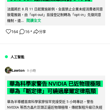
法國將於 8 月 11 日起實施新例，全面禁止企業未經消費者同意
致電推銷，由「opt-out」拒接登記制轉為「opt-in」先徵同意
閱讀全文
機制。違...
164
16
分享
↗
人工智能
Lawton
9 小時
華為科學家警告 NVIDIA 已近物理極限
華為「韜定律」可繞過摩爾定律瓶頸
華為半導體首席科學家廖恒罕見接受近 5 小時專訪，警告
NVIDIA 等西方晶片巨頭正逼近物理極限，傳統製程升級已失經