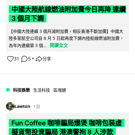
中國大陸航線燃油附加費今日再降 連續
3 個月下調
【中國大陸連續 3 個月減附加費，相反香港不斷加價】中國大
陸多家航空公司自 8 月 5 日起再度下調內陸航線燃油附加費，
閱讀全文
為年內連續第 3 個...
31
5
分享
↗
科技娛樂
生活科技
區塊鏈
Lawton
1 日
Fun Coffee 咖啡騙局爆煲 咖啡包裝虛
擬貨幣投資騙局 港澳警拘 8 人涉款