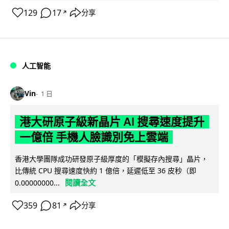
129
17
分享
↗
人工智能
Vin
1 日
港大研原子級新晶片 AI 搜尋速度提升
一億倍 手機人臉識別免上雲端
香港大學團隊成功研發原子級厚度的「模擬存內搜尋」晶片，
比傳統 CPU 搜尋速度快約 1 億倍，延遲低至 36 皮秒（即
閱讀全文
0.00000000...
359
81
分享
↗