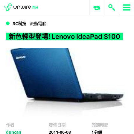
WWDC 2026
GenAI 與雲端科技專區
ERP 與商業 AI
新色輕型登場! Lenovo IdeaPad S100
3C科技
流動電腦
新色輕型登場! Lenovo IdeaPad S100
作者
發佈日期
閱讀時間
duncan
2011-06-08
1分鐘