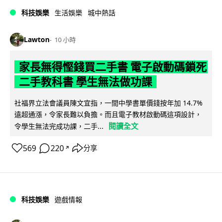
科技娛樂
生活娛樂
城中熱話
Lawton
10 小時
家長無得慳錢買二手書 電子啟動碼鎖死
二手教科書 學生無法做功課
社福界立法會議員陳文宜指，一間中學書單價錢按年加 14.7%
遠超通漲，令家長難以負擔。而且電子教材啟動碼這項設計，
閱讀全文
令學生無法完成功課，二手...
569
220
分享
↗
科技娛樂
遊戲情報