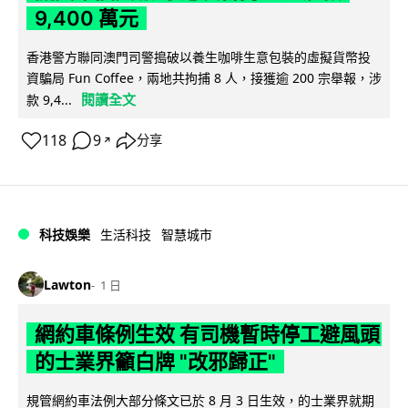
9,400 萬元
香港警方聯同澳門司警搗破以養生咖啡生意包裝的虛擬貨幣投
資騙局 Fun Coffee，兩地共拘捕 8 人，接獲逾 200 宗舉報，涉
閱讀全文
款 9,4...
118
9
分享
↗
科技娛樂
生活科技
智慧城市
Lawton
1 日
網約車條例生效 有司機暫時停工避風頭
的士業界籲白牌 "改邪歸正"
規管網約車法例大部分條文已於 8 月 3 日生效，的士業界就期