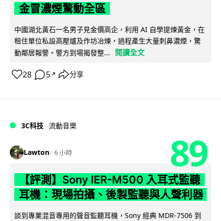
金冒濃煙驚動全區
中國湖北黃石一名男子見金價高企，利用 AI 自學提煉黃金，在
租住單位私設高壓爐及作坊冶煉，過程產生大量刺鼻濃煙，驚
閱讀全文
動鄰居報警。警方到場揭發整...
28
5
分享
↗
3C科技
流動音樂
89
Lawton
6 小時
【評測】Sony IER-M500 入耳式監聽
耳機：現場拍攝、後製監聽與人聲利器
談到專業混音專用的聲音監聽耳機，Sony 經典 MDR-7506 到