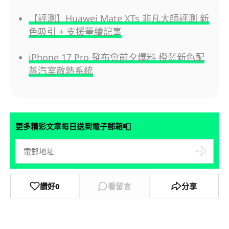
【評測】Huawei Mate XTs 非凡大師評測 新
色吸引 + 支援筆繪記事
iPhone 17 Pro 發布會前夕爆料 橙藍新色配
蒸汽室散熱系統
📮
更多精彩文章每日送到電子郵箱
讚好
0
看留言
分享