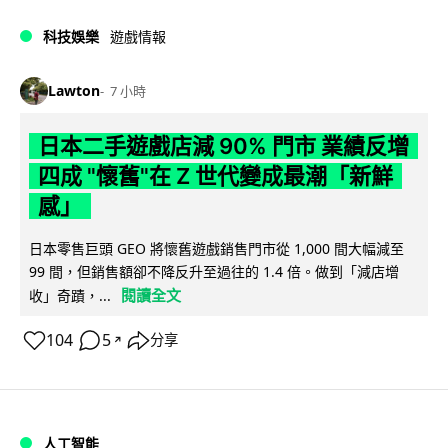
科技娛樂
遊戲情報
Lawton
7 小時
日本二手遊戲店減 90% 門市 業績反增
四成 "懷舊"在 Z 世代變成最潮「新鮮
感」
日本零售巨頭 GEO 將懷舊遊戲銷售門市從 1,000 間大幅減至
99 間，但銷售額卻不降反升至過往的 1.4 倍。做到「減店增
閱讀全文
收」奇蹟，...
104
5
分享
↗
人工智能