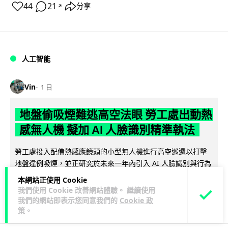
44
21
分享
↗
人工智能
Vin
1 日
地盤偷吸煙難逃高空法眼 勞工處出動熱
感無人機 擬加 AI 人臉識別精準執法
勞工處投入配備熱感應鏡頭的小型無人機進行高空巡邏以打擊
地盤違例吸煙，並正研究於未來一年內引入 AI 人臉識別與行為
閱讀全文
分析功能，結合三大技術進一...
本網站正使用 Cookie
我們使用 Cookie 改善網站體驗。 繼續使用
246
55
分享
↗
我們的網站即表示您同意我們的
Cookie 政
策
。