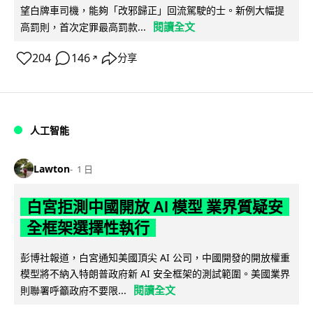
望白牌車司機，能夠「改邪歸正」回流駕駛的士。新例大幅提
閱讀全文
高罰則，首次定罪最高罰款...
204
146
分享
↗
人工智能
Lawton
1 日
白宮拒測中國開放 AI 模型 業界質疑安
全框架選擇性執行
彭博社報道，白宮通知美國頂尖 AI 公司，中國開發的開放權重
模型將不納入特朗普政府新 AI 安全框架的測試範圍。美國業界
閱讀全文
則聯署呼籲政府不要限...