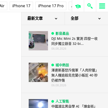
Air
iPhone 17
iPhone 17 Pro
AirPods Pro 3
Ap
最新文章
全部
影音產品
DJI Mic Mini 2s 實測 四發一收
同步獨立錄音 32-bi...
06.08.2026
城中熱話
澤連斯基怒斥俄軍「人肉狩獵」
無人機追殺烏克蘭小販近 40 秒
仍被炸傷
06.08.2026
人工智能
中國湖北男自學 AI 「煉金術」