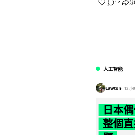
1
分
↗
人工智能
Lawton
12 小
日本偶
整個直