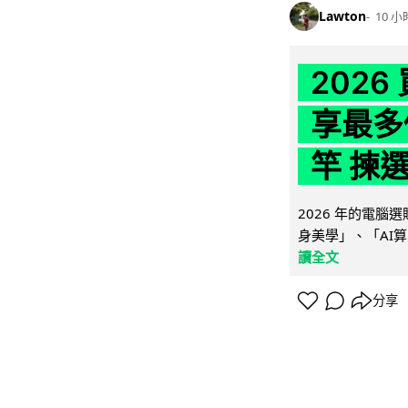
Lawton
10 小
202
享最多
竿 揀
2026 年的電
身美學」、「AI算
讀全文
分享