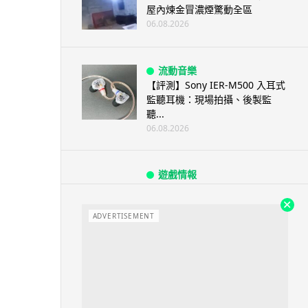
屋內煉金冒濃煙驚動全區
06.08.2026
流動音樂
【評測】Sony IER-M500 入耳式
監聽耳機：現場拍攝、後製監
聽...
06.08.2026
遊戲情報
《魔獸世界：至暗之夜》12.1
「烏拉特克的詛咒」專訪：巢穴
不為提高世...
ADVERTISEMENT
06.08.2026
遊戲情報
日本二手遊戲店減 90% 門市 業
績反增四成 “懷...