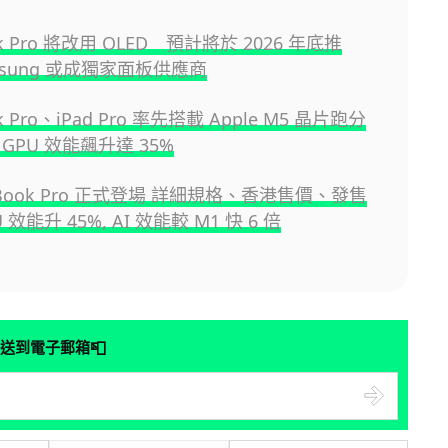
k Pro 將改用 OLED 預計將於 2026 年底推
sung 或成獨家面板供應商
k Pro、iPad Pro 率先搭載 Apple M5 晶片跑分
GPU 效能飆升達 35%
cBook Pro 正式登場 詳細規格、香港售價、發售
 效能升 45%, AI 效能較 M1 快 6 倍
📮
送到電子郵箱