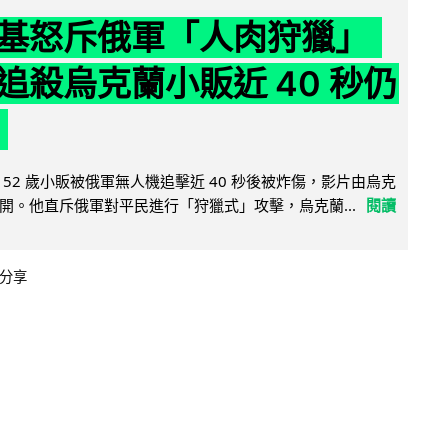
基怒斥俄軍「人肉狩獵」
追殺烏克蘭小販近 40 秒仍
52 歲小販被俄軍無人機追擊近 40 秒後被炸傷，影片由烏克
開。他直斥俄軍對平民進行「狩獵式」攻擊，烏克蘭...
閱讀
分享