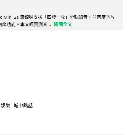
Mic Mini 2s 無線咪支援「四發一收」分軌錄音，並首度下放
 浮點內錄功能。本文經實測其...
閱讀全文
活娛樂
城中熱話