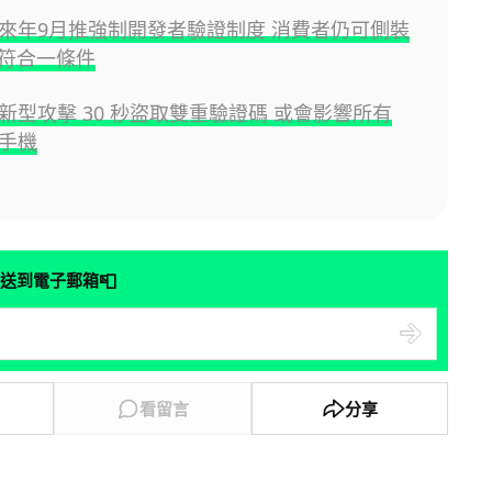
id 來年9月推強制開發者驗證制度 消費者仍可側裝
符合一條件
id 新型攻擊 30 秒盜取雙重驗證碼 或會影響所有
d 手機
📮
送到電子郵箱
看留言
分享