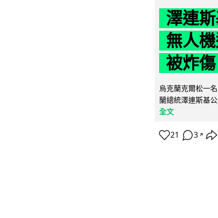
澤連斯
無人機
被炸傷
烏克蘭克爾松一名 
蘭總統澤連斯基公
全文
21
3
↗