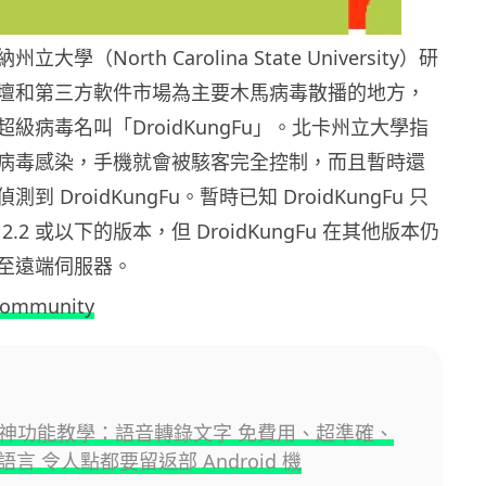
學（North Carolina State University）研
壇和第三方軟件市場為主要木馬病毒散播的地方，
級病毒名叫「DroidKungFu」。北卡州立大學指
病毒感染，手機就會被駭客完全控制，而且暫時還
 DroidKungFu。暫時已知 DroidKungFu 只
d 2.2 或以下的版本，但 DroidKungFu 在其他版本仍
至遠端伺服器。
community
oid 神功能教學：語音轉錄文字 免費用、超準確、
言 令人點都要留返部 Android 機