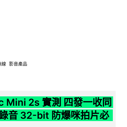
無線
影音產品
ic Mini 2s 實測 四發一收同
音 32-bit 防爆咪拍片必