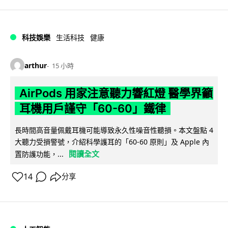
科技娛樂
生活科技
健康
arthur
15 小時
AirPods 用家注意聽力響紅燈 醫學界籲
耳機用戶謹守「60-60」鐵律
長時間高音量佩戴耳機可能導致永久性噪音性聽損。本文盤點 4
大聽力受損警號，介紹科學護耳的「60-60 原則」及 Apple 內
閱讀全文
置防護功能，...
14
分享