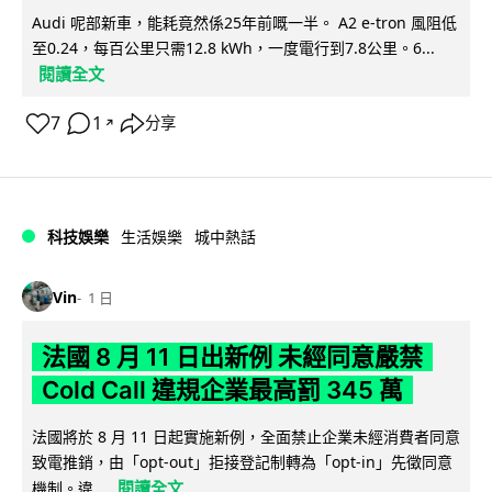
Audi 呢部新車，能耗竟然係25年前嘅一半。 A2 e-tron 風阻低
至0.24，每百公里只需12.8 kWh，一度電行到7.8公里。6...
閱讀全文
7
1
分享
↗
科技娛樂
生活娛樂
城中熱話
Vin
1 日
法國 8 月 11 日出新例 未經同意嚴禁
Cold Call 違規企業最高罰 345 萬
法國將於 8 月 11 日起實施新例，全面禁止企業未經消費者同意
致電推銷，由「opt-out」拒接登記制轉為「opt-in」先徵同意
閱讀全文
機制。違...