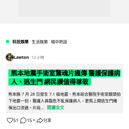
科技娛樂
生活娛樂
城中熱話
Lawton
12 小時
熊本地震手術室驚魂片瘋傳 醫護保護病
人、逃生門 網民讚值得尊敬
熊本縣 7 月 28 日發生 7.1 級地震，熊本綜合醫院手術室鏡頭拍
下地震一刻，醫護人員臨危不亂保護病人，更馬上開逃生門確
閱讀全文
保出口流通。片段...
51
15
分享
↗