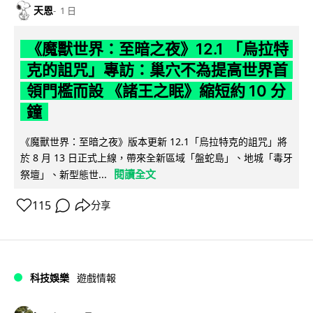
天恩
1 日
《魔獸世界：至暗之夜》12.1 「烏拉特
克的詛咒」專訪：巢穴不為提高世界首
領門檻而設 《諸王之眠》縮短約 10 分
鐘
《魔獸世界：至暗之夜》版本更新 12.1「烏拉特克的詛咒」將
於 8 月 13 日正式上線，帶來全新區域「盤蛇島」、地城「毒牙
閱讀全文
祭壇」、新型態世...
115
分享
科技娛樂
遊戲情報