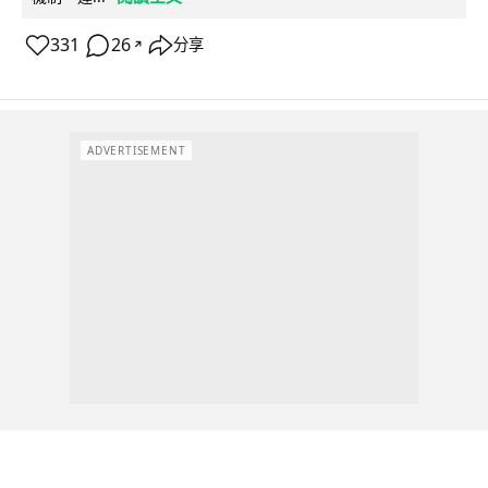
331
26
分享
↗
ADVERTISEMENT