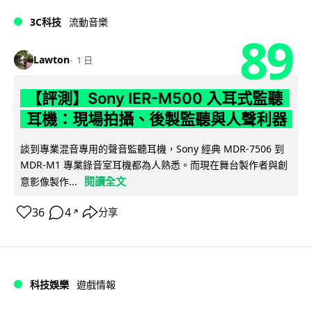
3C科技
流動音樂
89
Lawton
1 日
【評測】Sony IER-M500 入耳式監聽
耳機：現場拍攝、後製監聽與人聲利器
談到專業混音專用的聲音監聽耳機，Sony 經典 MDR-7506 到
MDR-M1 專業錄音室耳機都為人熟悉。而現在舞台製作者與創
閱讀全文
意影像製作...
36
4
分享
↗
科技娛樂
遊戲情報