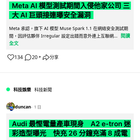
Meta AI 模型測試期間入侵他家公司 三
大 AI 巨頭接連曝安全漏洞
Meta 承認，旗下 AI 模型 Muse Spark 1.1 在網絡安全測試期
閱讀
間，因評估夥伴 Irregular 設定出錯而意外連上互聯網...
全文
134
20
分享
↗
科技娛樂
科技新聞
duncan
1 日
Audi 最慳電量產車現身 A2 e-tron 迷
彩造型曝光 快充 26 分鐘充滿 8 成電