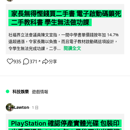
家長無得慳錢買二手書 電子啟動碼鎖死
二手教科書 學生無法做功課
社福界立法會議員陳文宜指，一間中學書單價錢按年加 14.7%
遠超通漲，令家長難以負擔。而且電子教材啟動碼這項設計，
閱讀全文
令學生無法完成功課，二手...
935
371
分享
↗
科技娛樂
遊戲情報
Lawton
1 日
PlayStation 確認停產實體光碟 包裝印