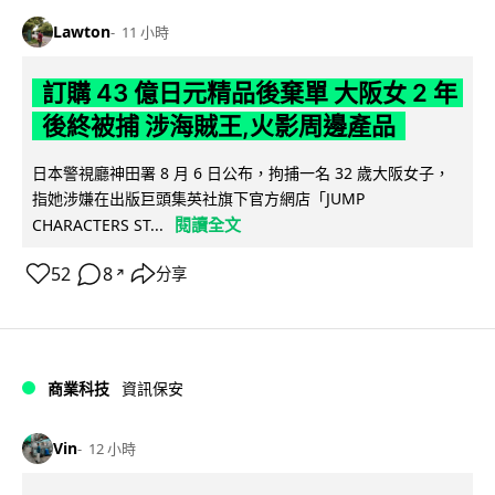
Lawton
11 小時
訂購 43 億日元精品後棄單 大阪女 2 年
後終被捕 涉海賊王,火影周邊產品
日本警視廳神田署 8 月 6 日公布，拘捕一名 32 歲大阪女子，
指她涉嫌在出版巨頭集英社旗下官方網店「JUMP
閱讀全文
CHARACTERS ST...
52
8
分享
↗
商業科技
資訊保安
Vin
12 小時