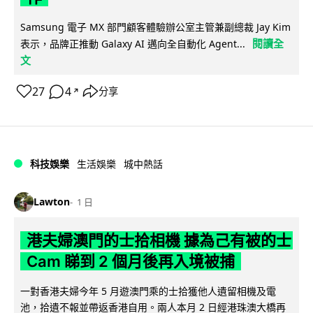
Samsung 電子 MX 部門顧客體驗辦公室主管兼副總裁 Jay Kim
閱讀全
表示，品牌正推動 Galaxy AI 邁向全自動化 Agent...
文
27
4
分享
↗
科技娛樂
生活娛樂
城中熱話
Lawton
1 日
港夫婦澳門的士拾相機 據為己有被的士
Cam 睇到 2 個月後再入境被捕
一對香港夫婦今年 5 月遊澳門乘的士拾獲他人遺留相機及電
池，拾遺不報並帶返香港自用。兩人本月 2 日經港珠澳大橋再