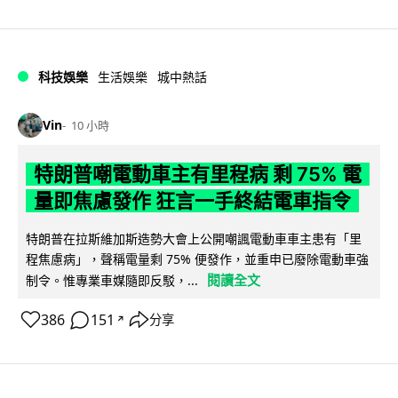
科技娛樂
生活娛樂
城中熱話
Vin
10 小時
特朗普嘲電動車主有里程病 剩 75% 電
量即焦慮發作 狂言一手終結電車指令
特朗普在拉斯維加斯造勢大會上公開嘲諷電動車車主患有「里
程焦慮病」，聲稱電量剩 75% 便發作，並重申已廢除電動車強
閱讀全文
制令。惟專業車媒隨即反駁，...
386
151
分享
↗