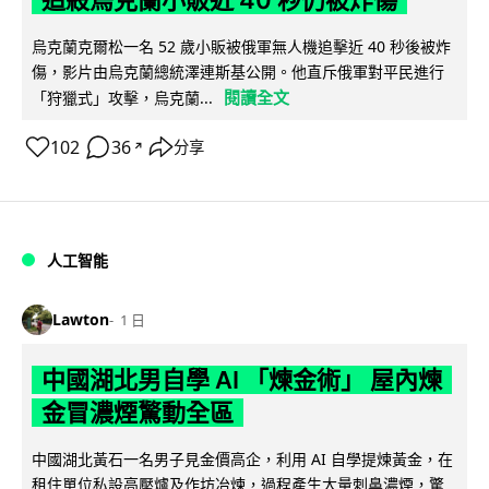
追殺烏克蘭小販近 40 秒仍被炸傷
烏克蘭克爾松一名 52 歲小販被俄軍無人機追擊近 40 秒後被炸
傷，影片由烏克蘭總統澤連斯基公開。他直斥俄軍對平民進行
閱讀全文
「狩獵式」攻擊，烏克蘭...
102
36
分享
↗
人工智能
Lawton
1 日
中國湖北男自學 AI 「煉金術」 屋內煉
金冒濃煙驚動全區
中國湖北黃石一名男子見金價高企，利用 AI 自學提煉黃金，在
租住單位私設高壓爐及作坊冶煉，過程產生大量刺鼻濃煙，驚