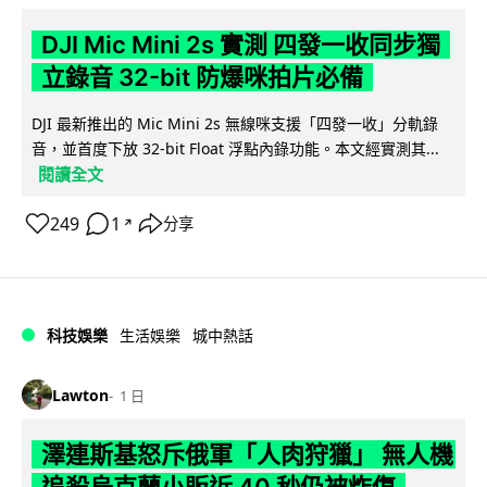
DJI Mic Mini 2s 實測 四發一收同步獨
立錄音 32-bit 防爆咪拍片必備
DJI 最新推出的 Mic Mini 2s 無線咪支援「四發一收」分軌錄
音，並首度下放 32-bit Float 浮點內錄功能。本文經實測其...
閱讀全文
249
1
分享
↗
科技娛樂
生活娛樂
城中熱話
Lawton
1 日
澤連斯基怒斥俄軍「人肉狩獵」 無人機