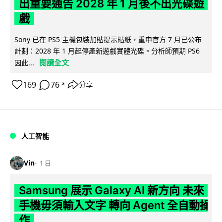
出重要通告 2028 年 1 月後不出光碟遊
戲
Sony 已在 PS5 主機包裝加貼提示貼紙，重申官方 7 月已公布
計劃：2028 年 1 月起停產新遊戲實體光碟。分析師預期 PS6
閱讀全文
因此...
169
76
分享
↗
人工智能
Vin
1 日
Samsung 展示 Galaxy AI 新方向 未來
手機毋須輸入文字 轉向 Agent 全自動操
作