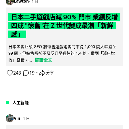
Lawton
1 日
日本二手遊戲店減 90% 門市 業績反增
四成 "懷舊"在 Z 世代變成最潮「新鮮
感」
日本零售巨頭 GEO 將懷舊遊戲銷售門市從 1,000 間大幅減至
99 間，但銷售額卻不降反升至過往的 1.4 倍。做到「減店增
閱讀全文
收」奇蹟，...
243
19
分享
↗
人工智能
Vin
1 日