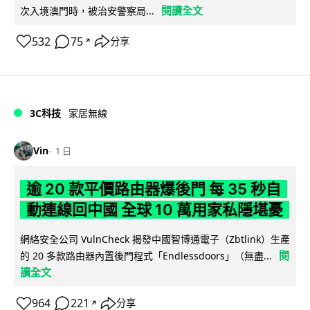
閱讀全文
次入境澳門時，被治安警察局...
532
75
分享
↗
3C科技
家居無線
Vin
1 日
逾 20 款平價路由器爆後門 每 35 秒自
動連線回中國 全球 10 萬用家私隱堪憂
網絡安全公司 VulnCheck 揭發中國智博通電子（Zbtlink）生產
閱
的 20 多款路由器內置後門程式「Endlessdoors」（無盡...
讀全文
964
221
分享
↗