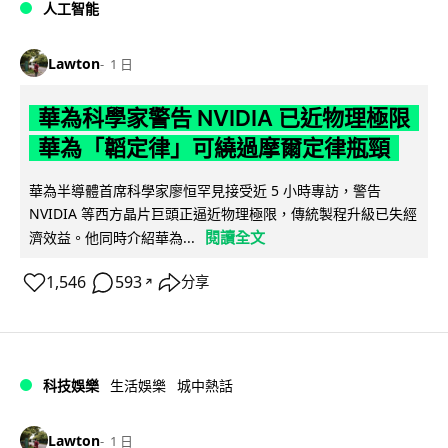
人工智能
Lawton
1 日
華為科學家警告 NVIDIA 已近物理極限
華為「韜定律」可繞過摩爾定律瓶頸
華為半導體首席科學家廖恒罕見接受近 5 小時專訪，警告
NVIDIA 等西方晶片巨頭正逼近物理極限，傳統製程升級已失經
閱讀全文
濟效益。他同時介紹華為...
1,546
593
分享
↗
科技娛樂
生活娛樂
城中熱話
Lawton
1 日