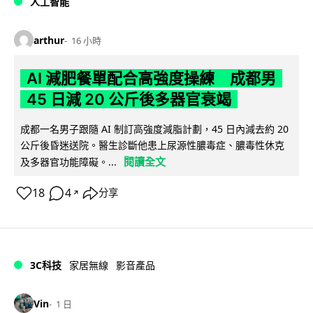
人工智能
arthur
16 小時
AI 減肥餐單配合高強度操練 成都男
45 日減 20 公斤後多器官衰竭
成都一名男子跟隨 AI 制訂高強度減脂計劃，45 日內減去約 20
公斤後昏迷送院。醫生診斷他患上尿源性膿毒症、膿毒性休克
閱讀全文
及多器官功能障礙。...
18
4
分享
↗
3C科技
家居無線
影音產品
Vin
1 日