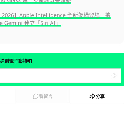
uid Glass 進一步微調改善體驗
2026】Apple Intelligence 全新架構登場 攜
e Gemini 建立「Siri AI」
📮
送到電子郵箱
看留言
分享