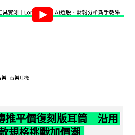
音樂
音樂耳機
y 傳推平價復刻版耳筒 沿用
款規格挑戰加價潮