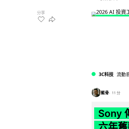
分享
3C科技
流動
藍骨
11 分
Son
六年舊