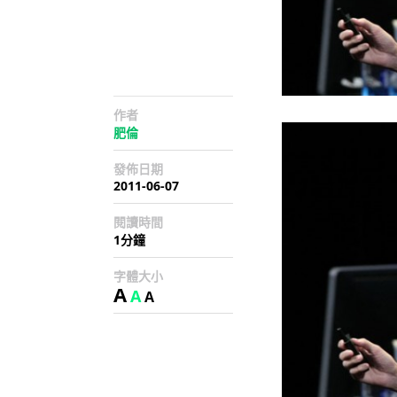
作者
肥倫
發佈日期
2011-06-07
閱讀時間
1分鐘
字體大小
A
A
A