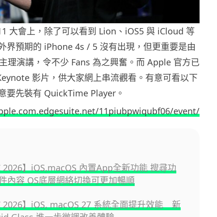
11 大會上，除了可以看到 Lion、iOS5 與 iCloud 等
預期的 iPhone 4s / 5 沒有出現，但更重要是由
 親自主理演講，令不少 Fans 為之興奮。而 Apple 官方已
 Keynote 影片，供大家網上串流觀看。有意可看以下
裝有 QuickTime Player。
apple.com.edgesuite.net/11piubpwiqubf06/event/
 2026】iOS,macOS 內置App全新功能 搜尋功
件內容 OS底層網絡切換可更加暢順
 2026】iOS, macOS 27 系統全面提升效能 新