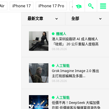
Air
iPhone 17
iPhone 17 Pro
AirPods Pro 3
Ap
最新文章
全部
機械人
港人深圳設廠研 AI 成人機械人
「硅姬」 20 公斤重擬人度極高
08.08.2026
人工智能
Grok Imagine Image 2.0 推出
主打局部編輯及多圖...
08.08.2026
人工智能
低價不再！DeepSeek 大幅加價
在即 低價搶客反釀運算資源告急