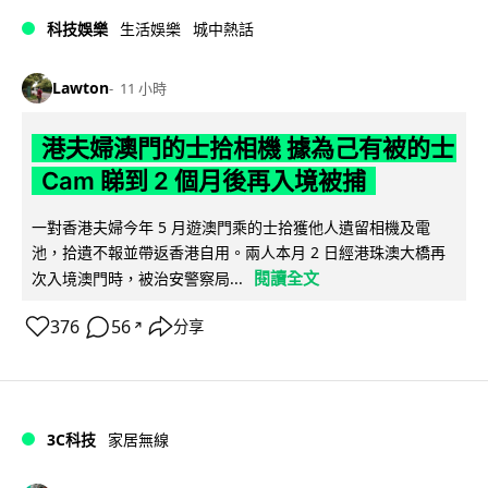
科技娛樂
生活娛樂
城中熱話
Lawton
11 小時
港夫婦澳門的士拾相機 據為己有被的士
Cam 睇到 2 個月後再入境被捕
一對香港夫婦今年 5 月遊澳門乘的士拾獲他人遺留相機及電
池，拾遺不報並帶返香港自用。兩人本月 2 日經港珠澳大橋再
閱讀全文
次入境澳門時，被治安警察局...
376
56
分享
↗
3C科技
家居無線