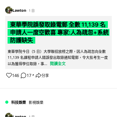
Lawton
1 日
東華學院誤發取錄電郵 全數 11,139 名
申請人一度空歡喜 專家:人為疏忽+系統
防護缺失
東華學院今日（5 日）大學聯招放榜之際，因人為疏忽向全數
11,139 名課程申請人錯誤發出取錄通知電郵，令大批考生一度
閱讀全文
以為獲得學位取錄，事...
146
17
分享
↗
科技娛樂
影視娛樂
Lawton
1 日