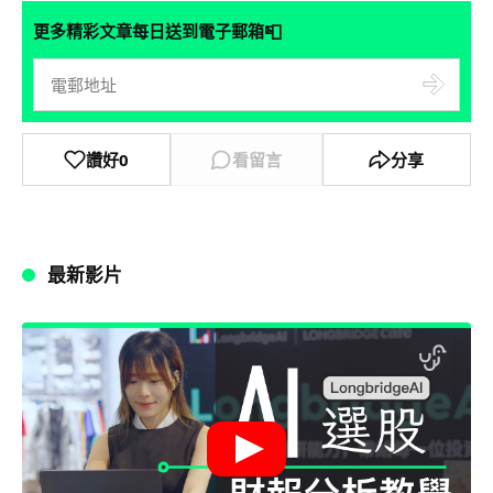
📮
更多精彩文章每日送到電子郵箱
讚好
0
看留言
分享
最新影片