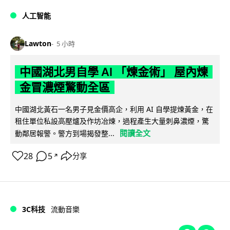
人工智能
Lawton
5 小時
中國湖北男自學 AI 「煉金術」 屋內煉
金冒濃煙驚動全區
中國湖北黃石一名男子見金價高企，利用 AI 自學提煉黃金，在
租住單位私設高壓爐及作坊冶煉，過程產生大量刺鼻濃煙，驚
閱讀全文
動鄰居報警。警方到場揭發整...
28
5
分享
↗
3C科技
流動音樂