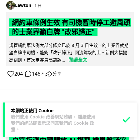
Lawton
1 日
網約車條例生效 有司機暫時停工避風頭
的士業界籲白牌 "改邪歸正"
規管網約車法例大部分條文已於 8 月 3 日生效，的士業界就期
望白牌車司機，能夠「改邪歸正」回流駕駛的士。新例大幅提
閱讀全文
高罰則，首次定罪最高罰款...
204
146
分享
↗
人工智能
本網站正使用 Cookie
我們使用 Cookie 改善網站體驗。 繼續使用
我們的網站即表示您同意我們的
Cookie 政
Lawton
1 日
策
。