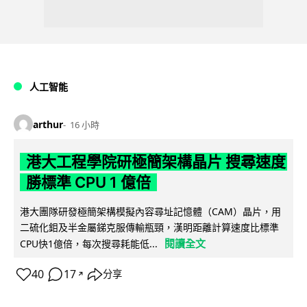
人工智能
arthur
16 小時
港大工程學院研極簡架構晶片 搜尋速度
勝標準 CPU 1 億倍
港大團隊研發極簡架構模擬內容尋址記憶體（CAM）晶片，用
二硫化鉬及半金屬銻克服傳輸瓶頸，漢明距離計算速度比標準
閱讀全文
CPU快1億倍，每次搜尋耗能低...
40
17
分享
↗