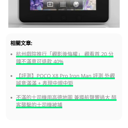
相關文章:
杭州戲院推行「觀影後悔權」 觀看首 20 分
鐘不滿意可退款 40%
【評測】POCO X8 Pro Iron Man 評測 外觀
誠意滿滿 + 表現中規中矩
不滿的士司機用高德地圖 兼導航聲響過大 醉
客襲擊的士司機被捕