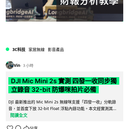
3C科技
家居無線
影音產品
Vin
3 小時
DJI Mic Mini 2s 實測 四發一收同步獨
立錄音 32-bit 防爆咪拍片必備
DJI 最新推出的 Mic Mini 2s 無線咪支援「四發一收」分軌錄
音，並首度下放 32-bit Float 浮點內錄功能。本文經實測其...
閱讀全文
分享