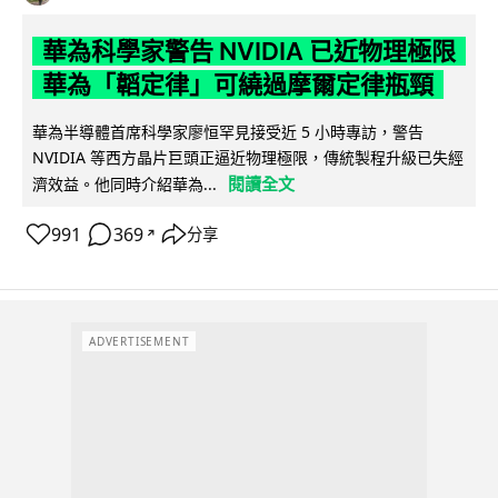
華為科學家警告 NVIDIA 已近物理極限
華為「韜定律」可繞過摩爾定律瓶頸
華為半導體首席科學家廖恒罕見接受近 5 小時專訪，警告
NVIDIA 等西方晶片巨頭正逼近物理極限，傳統製程升級已失經
閱讀全文
濟效益。他同時介紹華為...
991
369
分享
↗
ADVERTISEMENT