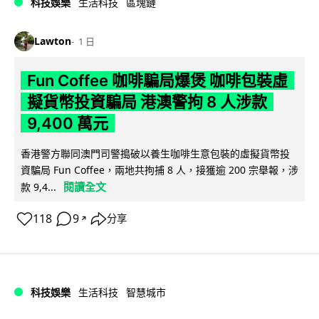
科技娛樂
生活科技
區塊鏈
Lawton
1 日
Fun Coffee 咖啡騙局爆煲 咖啡包裝虛
擬貨幣投資騙局 港澳警拘 8 人涉款
9,400 萬元
香港警方聯同澳門司警搗破以養生咖啡生意包裝的虛擬貨幣投
資騙局 Fun Coffee，兩地共拘捕 8 人，接獲逾 200 宗舉報，涉
閱讀全文
款 9,4...
118
9
分享
↗
科技娛樂
生活科技
智慧城市