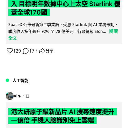
入 目標明年數據中心上太空 Starlink 覆
蓋全球170國
SpaceX 公佈最新第二季業績，受惠 Starlink 與 AI 業務帶動，
閱讀
季度收入按年飆升 92% 至 78 億美元。行政總裁 Elon...
全文
129
17
分享
↗
人工智能
Vin
1 日
港大研原子級新晶片 AI 搜尋速度提升
一億倍 手機人臉識別免上雲端