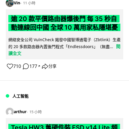
Vin
11 小時
逾 20 款平價路由器爆後門 每 35 秒自
動連線回中國 全球 10 萬用家私隱堪憂
網絡安全公司 VulnCheck 揭發中國智博通電子（Zbtlink）生產
閱
的 20 多款路由器內置後門程式「Endlessdoors」（無盡...
讀全文
710
177
分享
↗
人工智能
arthur
15 小時
Tesla HW3 舊硬件裝 FSD v14 Lite 頻