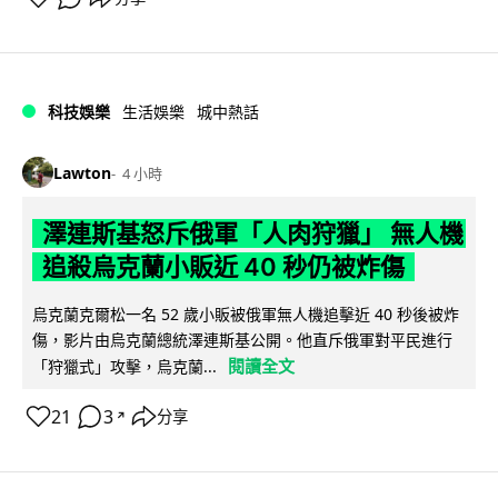
科技娛樂
生活娛樂
城中熱話
Lawton
4 小時
澤連斯基怒斥俄軍「人肉狩獵」 無人機
追殺烏克蘭小販近 40 秒仍被炸傷
烏克蘭克爾松一名 52 歲小販被俄軍無人機追擊近 40 秒後被炸
傷，影片由烏克蘭總統澤連斯基公開。他直斥俄軍對平民進行
閱讀全文
「狩獵式」攻擊，烏克蘭...
21
3
分享
↗