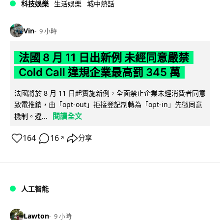
科技娛樂
生活娛樂
城中熱話
Vin
9 小時
法國 8 月 11 日出新例 未經同意嚴禁
Cold Call 違規企業最高罰 345 萬
法國將於 8 月 11 日起實施新例，全面禁止企業未經消費者同意
致電推銷，由「opt-out」拒接登記制轉為「opt-in」先徵同意
閱讀全文
機制。違...
164
16
分享
↗
人工智能
Lawton
9 小時