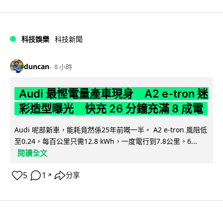
科技娛樂
科技新聞
duncan
8 小時
Audi 最慳電量產車現身 A2 e-tron 迷
彩造型曝光 快充 26 分鐘充滿 8 成電
Audi 呢部新車，能耗竟然係25年前嘅一半。 A2 e-tron 風阻低
至0.24，每百公里只需12.8 kWh，一度電行到7.8公里。6...
閱讀全文
5
1
分享
↗