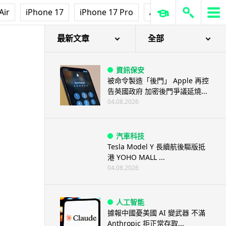
Air
iPhone 17
iPhone 17 Pro
AirPods Pro 3
Ap
最新文章
全部
資訊保安
被命令製造「後門」 Apple 再控
告英國政府 加密後門爭議延燒...
04.08.2026
汽車科技
Tesla Model Y 長續航後驅版抵
港 YOHO MALL ...
04.08.2026
人工智能
據報中國憂美國 AI 變武器 不滿
Anthropic 拒正常存取...