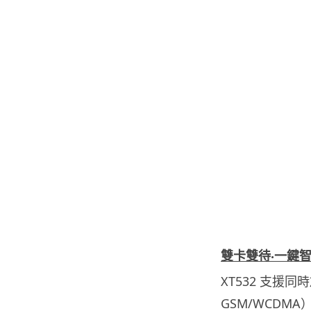
雙卡雙待‧一鍵
XT532 支援同
GSM/WCD