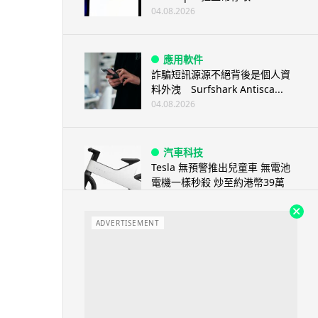
04.08.2026
應用軟件
詐騙短訊源源不絕背後是個人資
料外洩 Surfshark Antisca...
04.08.2026
汽車科技
Tesla 無預警推出兒童車 無電池
電機一樣秒殺 炒至約港幣39萬
04.08.2026
ADVERTISEMENT
iPhone app
歐盟再發功 Apple 終答應
iPhone 跨機剪貼簿將可貼 ...
04.08.2026