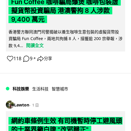
Fun Coffee 咖啡騙局爆煲 咖啡包裝虛
擬貨幣投資騙局 港澳警拘 8 人涉款
9,400 萬元
香港警方聯同澳門司警搗破以養生咖啡生意包裝的虛擬貨幣投
資騙局 Fun Coffee，兩地共拘捕 8 人，接獲逾 200 宗舉報，涉
閱讀全文
款 9,4...
118
9
分享
↗
科技娛樂
生活科技
智慧城市
Lawton
1 日
網約車條例生效 有司機暫時停工避風頭
的士業界籲白牌 "改邪歸正"