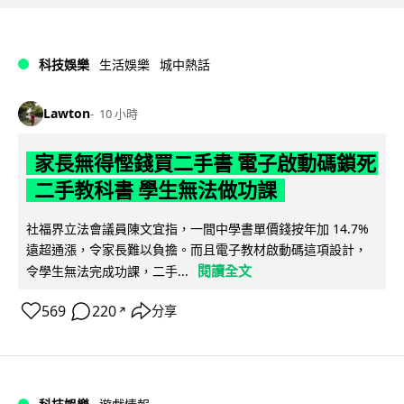
科技娛樂
生活娛樂
城中熱話
Lawton
10 小時
家長無得慳錢買二手書 電子啟動碼鎖死
二手教科書 學生無法做功課
社福界立法會議員陳文宜指，一間中學書單價錢按年加 14.7%
遠超通漲，令家長難以負擔。而且電子教材啟動碼這項設計，
閱讀全文
令學生無法完成功課，二手...
569
220
分享
↗