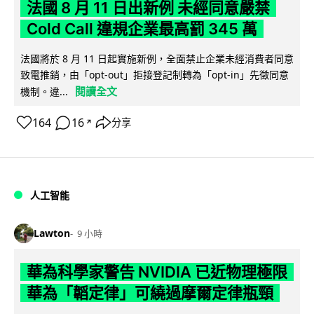
法國 8 月 11 日出新例 未經同意嚴禁
Cold Call 違規企業最高罰 345 萬
法國將於 8 月 11 日起實施新例，全面禁止企業未經消費者同意
致電推銷，由「opt-out」拒接登記制轉為「opt-in」先徵同意
閱讀全文
機制。違...
164
16
分享
↗
人工智能
Lawton
9 小時
華為科學家警告 NVIDIA 已近物理極限
華為「韜定律」可繞過摩爾定律瓶頸