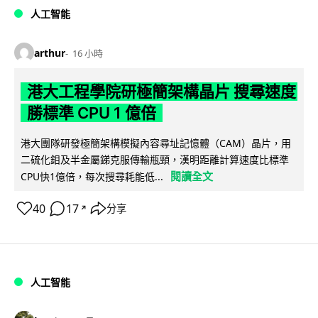
人工智能
arthur
16 小時
港大工程學院研極簡架構晶片 搜尋速度
勝標準 CPU 1 億倍
港大團隊研發極簡架構模擬內容尋址記憶體（CAM）晶片，用
二硫化鉬及半金屬銻克服傳輸瓶頸，漢明距離計算速度比標準
閱讀全文
CPU快1億倍，每次搜尋耗能低...
40
17
分享
↗
人工智能