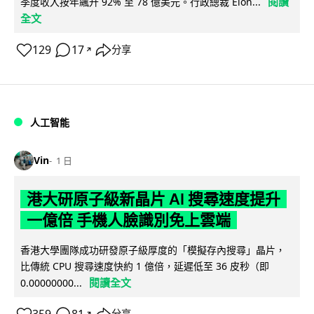
閱讀
季度收入按年飆升 92% 至 78 億美元。行政總裁 Elon...
全文
129
17
分享
↗
人工智能
Vin
1 日
港大研原子級新晶片 AI 搜尋速度提升
一億倍 手機人臉識別免上雲端
香港大學團隊成功研發原子級厚度的「模擬存內搜尋」晶片，
比傳統 CPU 搜尋速度快約 1 億倍，延遲低至 36 皮秒（即
閱讀全文
0.00000000...
分享
↗