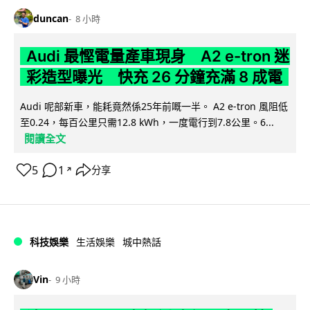
duncan
8 小時
Audi 最慳電量產車現身 A2 e-tron 迷
彩造型曝光 快充 26 分鐘充滿 8 成電
Audi 呢部新車，能耗竟然係25年前嘅一半。 A2 e-tron 風阻低
至0.24，每百公里只需12.8 kWh，一度電行到7.8公里。6...
閱讀全文
5
1
分享
↗
科技娛樂
生活娛樂
城中熱話
Vin
9 小時