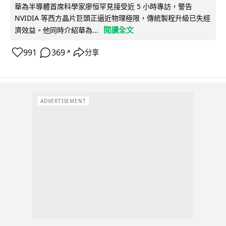
華為半導體首席科學家廖恒罕見接受近 5 小時專訪，警告
NVIDIA 等西方晶片巨頭正逼近物理極限，傳統製程升級已失經
閱讀全文
濟效益。他同時介紹華為...
991
369
分享
↗
ADVERTISEMENT