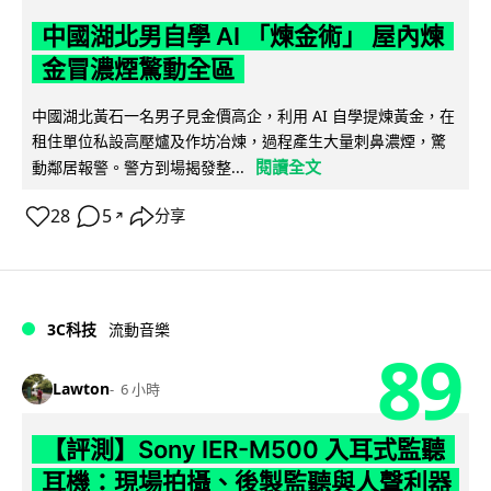
中國湖北男自學 AI 「煉金術」 屋內煉
金冒濃煙驚動全區
中國湖北黃石一名男子見金價高企，利用 AI 自學提煉黃金，在
租住單位私設高壓爐及作坊冶煉，過程產生大量刺鼻濃煙，驚
閱讀全文
動鄰居報警。警方到場揭發整...
28
5
分享
↗
3C科技
流動音樂
89
Lawton
6 小時
【評測】Sony IER-M500 入耳式監聽
耳機：現場拍攝、後製監聽與人聲利器