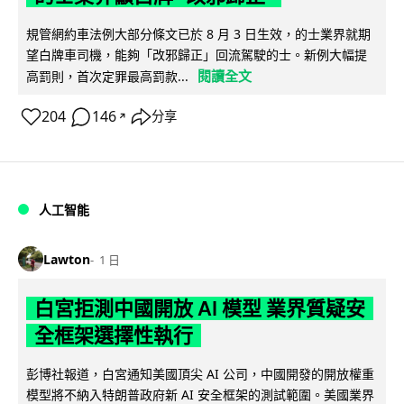
規管網約車法例大部分條文已於 8 月 3 日生效，的士業界就期
望白牌車司機，能夠「改邪歸正」回流駕駛的士。新例大幅提
閱讀全文
高罰則，首次定罪最高罰款...
204
146
分享
↗
人工智能
Lawton
1 日
白宮拒測中國開放 AI 模型 業界質疑安
全框架選擇性執行
彭博社報道，白宮通知美國頂尖 AI 公司，中國開發的開放權重
模型將不納入特朗普政府新 AI 安全框架的測試範圍。美國業界