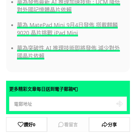
華為發佈最新 AI 推理加速技術 : UCM 降低
對外國記憶體晶片依賴
華為 MatePad Mini 9月4日發佈 搭載麒麟
9020 晶片挑戰 iPad Mini
華為突破性 AI 推理技術即將發佈 減少對外
國晶片依賴
📮
更多精彩文章每日送到電子郵箱
讚好
0
看留言
分享