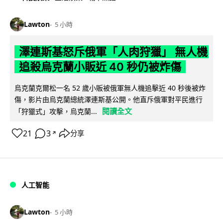
Lawton
5 小時
澤連斯基怒斥俄軍「人肉狩獵」 無人機
追殺烏克蘭小販近 40 秒仍被炸傷
烏克蘭克爾松一名 52 歲小販被俄軍無人機追擊近 40 秒後被炸
傷，影片由烏克蘭總統澤連斯基公開。他直斥俄軍對平民進行
閱讀全文
「狩獵式」攻擊，烏克蘭...
21
3
分享
↗
人工智能
Lawton
5 小時