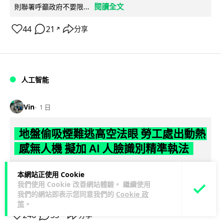
閱讀全文
則聯署呼籲政府不要限...
44
21
分享
↗
人工智能
Vin
1 日
地盤偷吸煙難逃高空法眼 勞工處出動熱
感無人機 擬加 AI 人臉識別精準執法
勞工處投入配備熱感應鏡頭的小型無人機進行高空巡邏以打擊
本網站正使用 Cookie
地盤違例吸煙，並正研究於未來一年內引入 AI 人臉識別與行為
我們使用 Cookie 改善網站體驗。 繼續使用
閱讀全文
分析功能，結合三大技術進一...
我們的網站即表示您同意我們的
Cookie 政
策
。
246
55
分享
↗