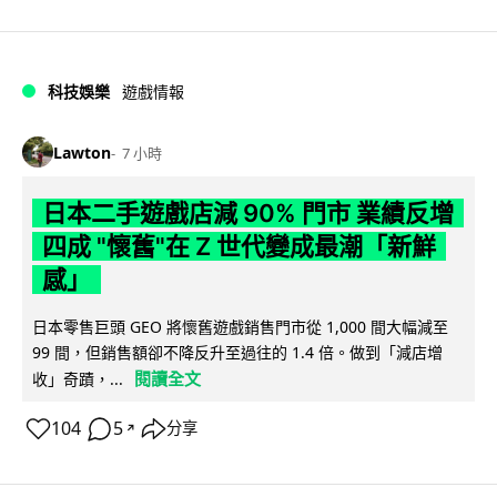
科技娛樂
遊戲情報
Lawton
7 小時
日本二手遊戲店減 90% 門市 業績反增
四成 "懷舊"在 Z 世代變成最潮「新鮮
感」
日本零售巨頭 GEO 將懷舊遊戲銷售門市從 1,000 間大幅減至
99 間，但銷售額卻不降反升至過往的 1.4 倍。做到「減店增
閱讀全文
收」奇蹟，...
104
5
分享
↗