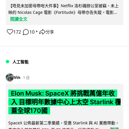
【唔見未加密母帶咁大件事】Netflix 洛杉磯辦公室被竊，未上
映的 Nicolas Cage 電影《Fortitude》母帶亦告失蹤。電影...
閱讀全文
172
10
分享
↗
人工智能
Vin
1 日
Elon Musk: SpaceX 將挑戰萬億年收
入 目標明年數據中心上太空 Starlink 覆
蓋全球170國
SpaceX 公佈最新第二季業績，受惠 Starlink 與 AI 業務帶動，