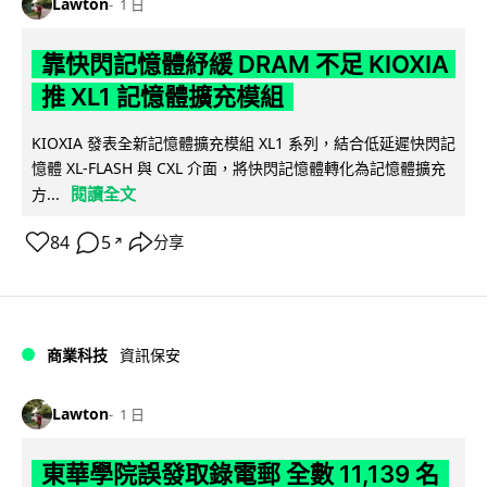
Lawton
1 日
靠快閃記憶體紓緩 DRAM 不足 KIOXIA
推 XL1 記憶體擴充模組
KIOXIA 發表全新記憶體擴充模組 XL1 系列，結合低延遲快閃記
憶體 XL-FLASH 與 CXL 介面，將快閃記憶體轉化為記憶體擴充
閱讀全文
方...
84
5
分享
↗
商業科技
資訊保安
Lawton
1 日
東華學院誤發取錄電郵 全數 11,139 名