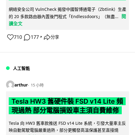
網絡安全公司 VulnCheck 揭發中國智博通電子（Zbtlink）生產
閱
的 20 多款路由器內置後門程式「Endlessdoors」（無盡...
讀全文
710
177
分享
↗
人工智能
arthur
15 小時
Tesla HW3 舊硬件裝 FSD v14 Lite 頻
現過熱 部分電腦損毀車主須自費維修
Tesla 向 HW3 舊車款推送 FSD v14 Lite 系統，引發大量車主反
映自動駕駛電腦嚴重過熱，部分更觸發高溫保護甚至直接燒