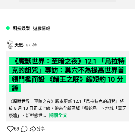
科技娛樂
遊戲情報
天恩
6 小時
《魔獸世界：至暗之夜》12.1 「烏拉特
克的詛咒」專訪：巢穴不為提高世界首
領門檻而設 《諸王之眠》縮短約 10 分
鐘
《魔獸世界：至暗之夜》版本更新 12.1「烏拉特克的詛咒」將
於 8 月 13 日正式上線，帶來全新區域「盤蛇島」、地城「毒牙
閱讀全文
祭壇」、新型態世...
69
分享