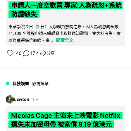
申請人一度空歡喜 專家:人為疏忽+系統
防護缺失
東華學院今日（5 日）大學聯招放榜之際，因人為疏忽向全數
11,139 名課程申請人錯誤發出取錄通知電郵，令大批考生一度
閱讀全文
以為獲得學位取錄，事...
146
17
分享
↗
科技娛樂
影視娛樂
Lawton
1 日
Nicolas Cage 主演未上映電影 Netflix
遺失未加密母帶 被索償 8.19 億港元