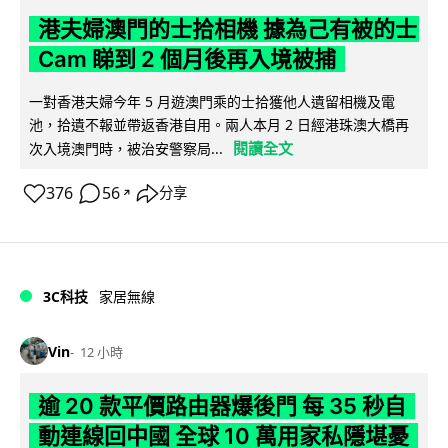
港夫婦澳門的士拾相機 據為己有被的士
Cam 睇到 2 個月後再入境被捕
一對香港夫婦今年 5 月遊澳門乘的士拾獲他人遺留相機及電
池，拾遺不報並帶返香港自用。兩人本月 2 日經港珠澳大橋再
閱讀全文
次入境澳門時，被治安警察局...
376
56
分享
↗
3C科技
家居無線
Vin
12 小時
逾 20 款平價路由器爆後門 每 35 秒自
動連線回中國 全球 10 萬用家私隱堪憂