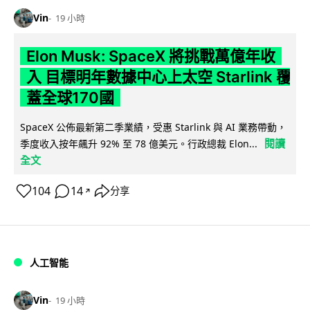
Vin
19 小時
Elon Musk: SpaceX 將挑戰萬億年收
入 目標明年數據中心上太空 Starlink 覆
蓋全球170國
SpaceX 公佈最新第二季業績，受惠 Starlink 與 AI 業務帶動，
閱讀
季度收入按年飆升 92% 至 78 億美元。行政總裁 Elon...
全文
104
14
分享
↗
人工智能
Vin
19 小時