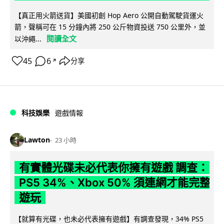
【真正用火箭送貨】美國初創 Hop Aero 公開自動駕駛貨運火
箭，聲稱可在 15 分鐘內將 250 公斤物資投送 750 公里外，並
閱讀全文
以沖繩...
45
6
分享
↗
科技娛樂
遊戲情報
Lawton
23 小時
有實體光碟未必代表你擁有遊戲 調查：
PS5 34%、Xbox 50% 須連網才能完整
遊玩
【就算有光碟，也未必代表擁有遊戲】有調查發現，34% PS5