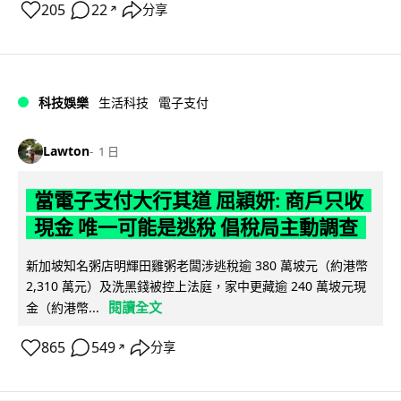
205
22
分享
↗
科技娛樂
生活科技
電子支付
Lawton
1 日
當電子支付大行其道 屈穎妍: 商戶只收
現金 唯一可能是逃稅 倡稅局主動調查
新加坡知名粥店明輝田雞粥老闆涉逃稅逾 380 萬坡元（約港幣
2,310 萬元）及洗黑錢被控上法庭，家中更藏逾 240 萬坡元現
閱讀全文
金（約港幣...
865
549
分享
↗