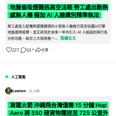
地盤偷吸煙難逃高空法眼 勞工處出動熱
感無人機 擬加 AI 人臉識別精準執法
勞工處投入配備熱感應鏡頭的小型無人機進行高空巡邏以打擊
地盤違例吸煙，並正研究於未來一年內引入 AI 人臉識別與行為
閱讀全文
分析功能，結合三大技術進一...
227
53
分享
↗
人工智能
Lawton
23 小時
貨運火箭 沖繩飛台灣僅需 15 分鐘 Hop
Aero 將 550 磅貨物運送至 725 公里外