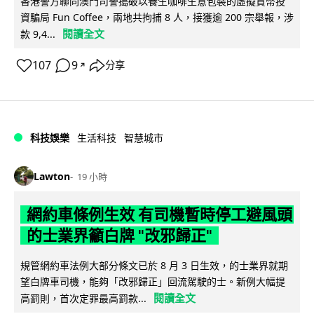
香港警方聯同澳門司警搗破以養生咖啡生意包裝的虛擬貨幣投
資騙局 Fun Coffee，兩地共拘捕 8 人，接獲逾 200 宗舉報，涉
閱讀全文
款 9,4...
107
9
分享
↗
科技娛樂
生活科技
智慧城市
Lawton
19 小時
網約車條例生效 有司機暫時停工避風頭
的士業界籲白牌 "改邪歸正"
規管網約車法例大部分條文已於 8 月 3 日生效，的士業界就期
望白牌車司機，能夠「改邪歸正」回流駕駛的士。新例大幅提
閱讀全文
高罰則，首次定罪最高罰款...