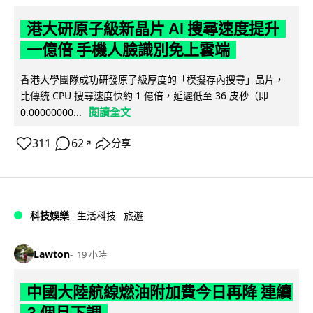
港大研原子級新晶片 AI 搜尋速度提升
一億倍 手機人臉識別免上雲端
香港大學團隊成功研發原子級厚度的「模擬存內搜尋」晶片，
比傳統 CPU 搜尋速度快約 1 億倍，延遲低至 36 皮秒（即
閱讀全文
0.00000000...
311
62
分享
↗
科技娛樂
生活科技
旅遊
Lawton
19 小時
中國大陸航線燃油附加費今日再降 連續