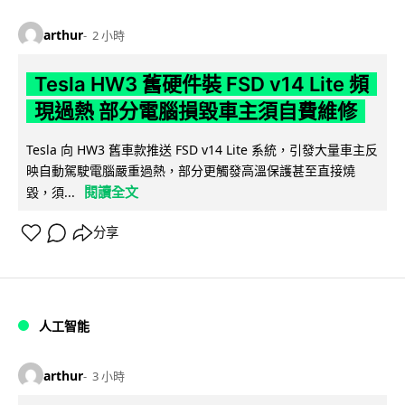
arthur
2 小時
Tesla HW3 舊硬件裝 FSD v14 Lite 頻
現過熱 部分電腦損毀車主須自費維修
Tesla 向 HW3 舊車款推送 FSD v14 Lite 系統，引發大量車主反
映自動駕駛電腦嚴重過熱，部分更觸發高溫保護甚至直接燒
閱讀全文
毀，須...
分享
人工智能
arthur
3 小時