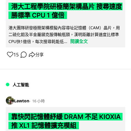
港大工程學院研極簡架構晶片 搜尋速度
勝標準 CPU 1 億倍
港大團隊研發極簡架構模擬內容尋址記憶體（CAM）晶片，用
二硫化鉬及半金屬銻克服傳輸瓶頸，漢明距離計算速度比標準
閱讀全文
CPU快1億倍，每次搜尋耗能低...
15
分享
人工智能
Lawton
16 小時
靠快閃記憶體紓緩 DRAM 不足 KIOXIA
推 XL1 記憶體擴充模組