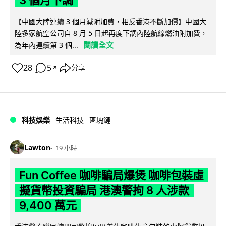
3 個月下調
【中國大陸連續 3 個月減附加費，相反香港不斷加價】中國大
陸多家航空公司自 8 月 5 日起再度下調內陸航線燃油附加費，
閱讀全文
為年內連續第 3 個...
28
5
分享
↗
科技娛樂
生活科技
區塊鏈
Lawton
19 小時
Fun Coffee 咖啡騙局爆煲 咖啡包裝虛
擬貨幣投資騙局 港澳警拘 8 人涉款
9,400 萬元