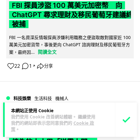
FBI 探員涉盜 100 萬美元加密幣 向
ChatGPT 尋求理財及移民葡萄牙建議終
被捕
FBI 一名資深反情報探員涉嫌利用職務之便盜取敵對國家近 100
萬美元加密貨幣，事後更向 ChatGPT 諮詢理財及移民葡萄牙方
閱讀全文
案，最終因...
22
1
分享
↗
科技娛樂
生活科技
機械人
本網站正使用 Cookie
arthur
1 日
我們使用 Cookie 改善網站體驗。 繼續使用
我們的網站即表示您同意我們的
Cookie 政
策
。
Powerman 移動充電機械人登港 免鋪