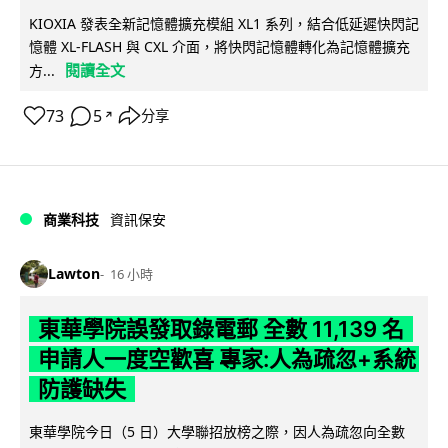
KIOXIA 發表全新記憶體擴充模組 XL1 系列，結合低延遲快閃記
憶體 XL-FLASH 與 CXL 介面，將快閃記憶體轉化為記憶體擴充
閱讀全文
方...
73
5
分享
↗
商業科技
資訊保安
Lawton
16 小時
東華學院誤發取錄電郵 全數 11,139 名
申請人一度空歡喜 專家:人為疏忽+系統
防護缺失
東華學院今日（5 日）大學聯招放榜之際，因人為疏忽向全數