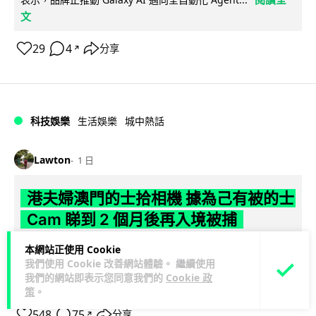
文
29
4
分享
↗
科技娛樂
生活娛樂
城中熱話
Lawton
1 日
港夫婦澳門的士拾相機 據為己有被的士
Cam 睇到 2 個月後再入境被捕
本網站正使用 Cookie
一對香港夫婦今年 5 月遊澳門乘的士拾獲他人遺留相機及電
我們使用 Cookie 改善網站體驗。 繼續使用
池，拾遺不報並帶返香港自用。兩人本月 2 日經港珠澳大橋再
我們的網站即表示您同意我們的
Cookie 政
閱讀全文
次入境澳門時，被治安警察局...
策
。
548
75
分享
↗