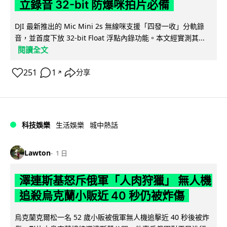
立錄音 32-bit 防爆咪拍片必備
DJI 最新推出的 Mic Mini 2s 無線咪支援「四發一收」分軌錄
音，並首度下放 32-bit Float 浮點內錄功能。本文經實測其...
閱讀全文
251
1
分享
↗
科技娛樂
生活娛樂
城中熱話
Lawton
1 日
澤連斯基怒斥俄軍「人肉狩獵」 無人機
追殺烏克蘭小販近 40 秒仍被炸傷
烏克蘭克爾松一名 52 歲小販被俄軍無人機追擊近 40 秒後被炸