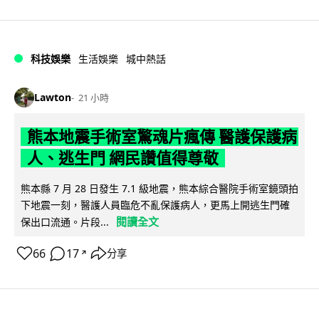
科技娛樂
生活娛樂
城中熱話
Lawton
21 小時
熊本地震手術室驚魂片瘋傳 醫護保護病
人、逃生門 網民讚值得尊敬
熊本縣 7 月 28 日發生 7.1 級地震，熊本綜合醫院手術室鏡頭拍
下地震一刻，醫護人員臨危不亂保護病人，更馬上開逃生門確
閱讀全文
保出口流通。片段...
66
17
分享
↗