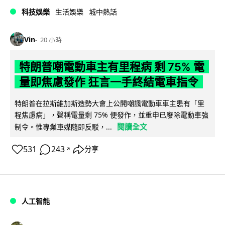
科技娛樂
生活娛樂
城中熱話
Vin
20 小時
特朗普嘲電動車主有里程病 剩 75% 電
量即焦慮發作 狂言一手終結電車指令
特朗普在拉斯維加斯造勢大會上公開嘲諷電動車車主患有「里
程焦慮病」，聲稱電量剩 75% 便發作，並重申已廢除電動車強
閱讀全文
制令。惟專業車媒隨即反駁，...
531
243
分享
↗
人工智能