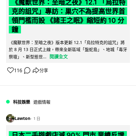
《魔獸世界：至暗之夜》12.1 「烏拉特
克的詛咒」專訪：巢穴不為提高世界首
領門檻而設 《諸王之眠》縮短約 10 分
鐘
《魔獸世界：至暗之夜》版本更新 12.1「烏拉特克的詛咒」將
於 8 月 13 日正式上線，帶來全新區域「盤蛇島」、地城「毒牙
閱讀全文
祭壇」、新型態世...
116
分享
科技娛樂
遊戲情報
Lawton
1 日
日本二手遊戲店減 90% 門市 業績反增