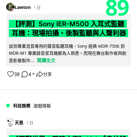
89
Lawton
1 日
【評測】Sony IER-M500 入耳式監聽
耳機：現場拍攝、後製監聽與人聲利器
談到專業混音專用的聲音監聽耳機，Sony 經典 MDR-7506 到
MDR-M1 專業錄音室耳機都為人熟悉。而現在舞台製作者與創
閱讀全文
意影像製作...
38
4
分享
↗
科技娛樂
遊戲情報
天恩
1 日