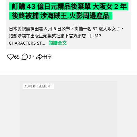
訂購 43 億日元精品後棄單 大阪女 2 年
後終被捕 涉海賊王,火影周邊產品
日本警視廳神田署 8 月 6 日公布，拘捕一名 32 歲大阪女子，
指她涉嫌在出版巨頭集英社旗下官方網店「JUMP
閱讀全文
CHARACTERS ST...
65
9
分享
↗
ADVERTISEMENT