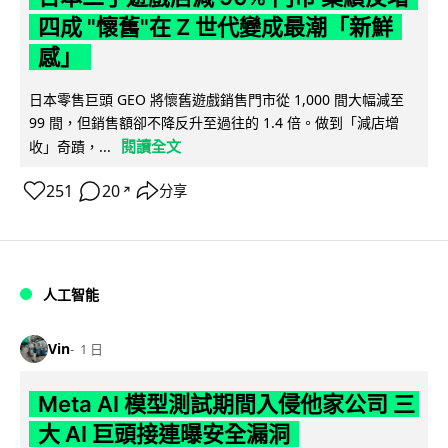
四成 "懷舊"在 Z 世代變成最潮「新鮮
感」
日本零售巨頭 GEO 將懷舊遊戲銷售門市從 1,000 間大幅減至
99 間，但銷售額卻不降反升至過往的 1.4 倍。做到「減店增
閱讀全文
收」奇蹟，...
251
20
分享
↗
人工智能
Vin
1 日
Meta AI 模型測試期間入侵他家公司 三
大 AI 巨頭接連曝安全漏洞