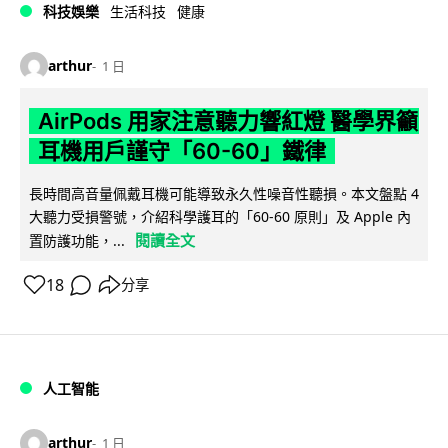
科技娛樂
生活科技
健康
arthur
1 日
AirPods 用家注意聽力響紅燈 醫學界籲
耳機用戶謹守「60-60」鐵律
長時間高音量佩戴耳機可能導致永久性噪音性聽損。本文盤點 4
大聽力受損警號，介紹科學護耳的「60-60 原則」及 Apple 內
閱讀全文
置防護功能，...
18
分享
人工智能
arthur
1 日