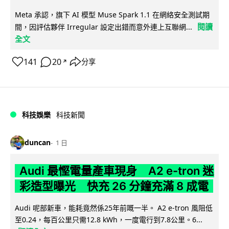
Meta 承認，旗下 AI 模型 Muse Spark 1.1 在網絡安全測試期
閱讀
間，因評估夥伴 Irregular 設定出錯而意外連上互聯網...
全文
141
20
分享
↗
科技娛樂
科技新聞
duncan
1 日
Audi 最慳電量產車現身 A2 e-tron 迷
彩造型曝光 快充 26 分鐘充滿 8 成電
Audi 呢部新車，能耗竟然係25年前嘅一半。 A2 e-tron 風阻低
至0.24，每百公里只需12.8 kWh，一度電行到7.8公里。6...