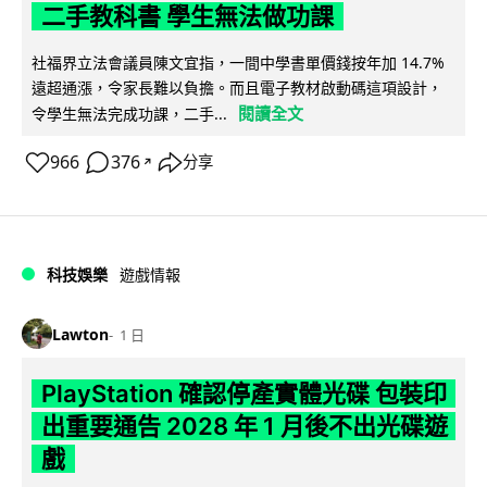
二手教科書 學生無法做功課
社福界立法會議員陳文宜指，一間中學書單價錢按年加 14.7%
遠超通漲，令家長難以負擔。而且電子教材啟動碼這項設計，
閱讀全文
令學生無法完成功課，二手...
966
376
分享
↗
科技娛樂
遊戲情報
Lawton
1 日
PlayStation 確認停產實體光碟 包裝印
出重要通告 2028 年 1 月後不出光碟遊
戲