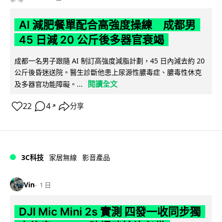
AI 減肥餐單配合高強度操練 成都男
45 日減 20 公斤後多器官衰竭
成都一名男子跟隨 AI 制訂高強度減脂計劃，45 日內減去約 20
公斤後昏迷送院。醫生診斷他患上尿源性膿毒症、膿毒性休克
閱讀全文
及多器官功能障礙。...
22
4
分享
↗
3C科技
家居無線
影音產品
Vin
1 日
DJI Mic Mini 2s 實測 四發一收同步獨