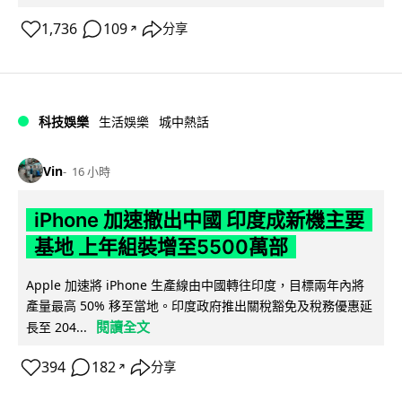
1,736
109
分享
↗
科技娛樂
生活娛樂
城中熱話
Vin
16 小時
iPhone 加速撤出中國 印度成新機主要
基地 上年組裝增至5500萬部
Apple 加速將 iPhone 生產線由中國轉往印度，目標兩年內將
產量最高 50% 移至當地。印度政府推出關稅豁免及稅務優惠延
閱讀全文
長至 204...
394
182
分享
↗