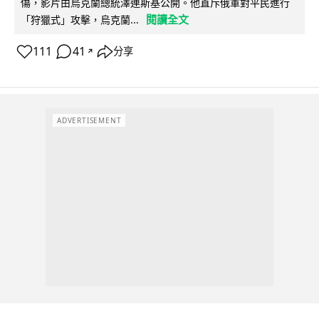
傷，影片由烏克蘭總統澤連斯基公開。他直斥俄軍對平民進行
閱讀全文
「狩獵式」攻擊，烏克蘭...
111
41
分享
↗
ADVERTISEMENT