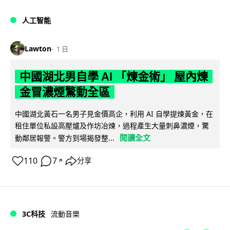
人工智能
Lawton
1 日
中國湖北男自學 AI 「煉金術」 屋內煉
金冒濃煙驚動全區
中國湖北黃石一名男子見金價高企，利用 AI 自學提煉黃金，在
租住單位私設高壓爐及作坊冶煉，過程產生大量刺鼻濃煙，驚
閱讀全文
動鄰居報警。警方到場揭發整...
110
7
分享
↗
3C科技
流動音樂