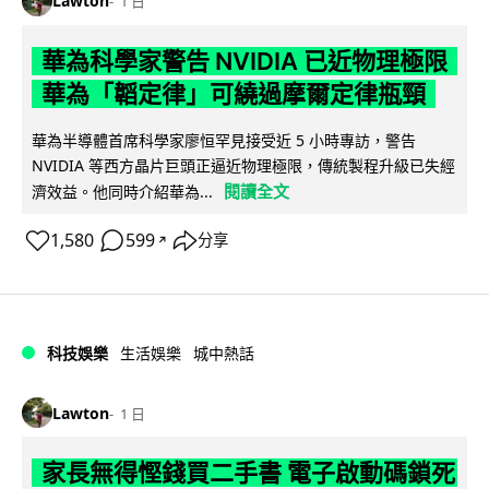
Lawton
1 日
華為科學家警告 NVIDIA 已近物理極限
華為「韜定律」可繞過摩爾定律瓶頸
華為半導體首席科學家廖恒罕見接受近 5 小時專訪，警告
NVIDIA 等西方晶片巨頭正逼近物理極限，傳統製程升級已失經
閱讀全文
濟效益。他同時介紹華為...
1,580
599
分享
↗
科技娛樂
生活娛樂
城中熱話
Lawton
1 日
家長無得慳錢買二手書 電子啟動碼鎖死