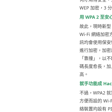
WEP 加密，3
用 WPA 2 至安
故此，現時新型 
Wi-Fi 網絡
訊均會使用保安性較強
進行加密，加密
「靠撞」，以不
碼長度愈長，加
高。
就手功能成 Hac
不過，WPA2
方便而設的 Wi-F
絡裝置均設有 P