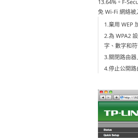
13.64%。F-
免 Wi-Fi 網絡
1.棄用 WEP
2.為 WPA
字、數字和符
3.關閉路由器
4.停止公開路