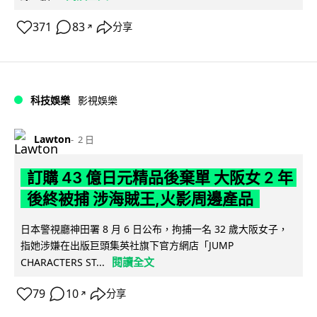
371
83
分享
↗
科技娛樂
影視娛樂
Lawton
2 日
訂購 43 億日元精品後棄單 大阪女 2 年
後終被捕 涉海賊王,火影周邊產品
日本警視廳神田署 8 月 6 日公布，拘捕一名 32 歲大阪女子，
指她涉嫌在出版巨頭集英社旗下官方網店「JUMP
閱讀全文
CHARACTERS ST...
79
10
分享
↗