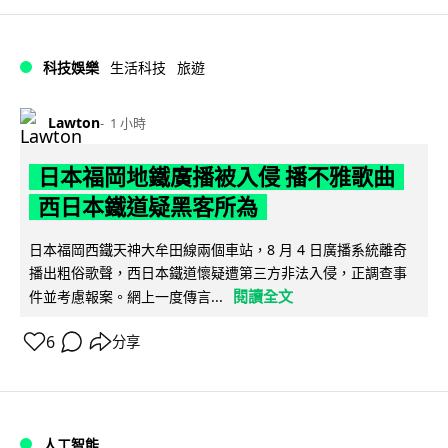
科技娛樂
生活科技
旅遊
Lawton
1 小時
日本福岡地鐵廣播被入侵 播不雅歌曲
西日本鐵道疑黑客所為
日本福岡西鐵天神大牟田線兩個車站，8 月 4 日廣播系統離奇
播出粗俗歌聲，西日本鐵道懷疑遭第三方非法入侵，正調查事
閱讀全文
件並考慮報案。網上一度傳言...
6
分享
人工智能