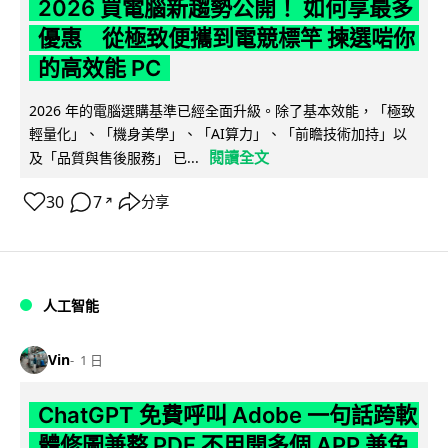
2026 買電腦新趨勢公開！ 如何享最多
優惠 從極致便攜到電競標竿 揀選啱你
的高效能 PC
2026 年的電腦選購基準已經全面升級。除了基本效能，「極致
輕量化」、「機身美學」、「AI算力」、「前瞻技術加持」以
閱讀全文
及「品質與售後服務」 已...
30
7
分享
↗
人工智能
Vin
1 日
ChatGPT 免費呼叫 Adobe 一句話跨軟
體修圖兼整 PDF 不用開多個 APP 兼免