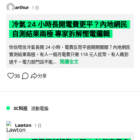
arthur
1 日
冷氣 24 小時長開電費更平？內地網民
自測結果兩極 專家拆解慳電邏輯
你信唔信冷氣長開 24 小時，電費反而平過開開關關？內地網民
實測結果兩極，有人一個月電費只需 118 元人民幣，有人飆到
閱讀全文
過千。電力部門話不能...
36
分享
3C科技
流動電腦
Lawton
1 日