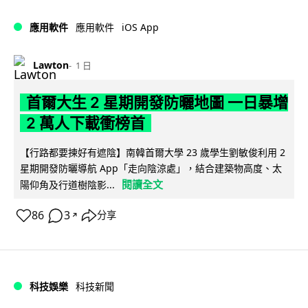
iOS App
應用軟件
應用軟件
Lawton
1 日
首爾大生 2 星期開發防曬地圖 一日暴增
2 萬人下載衝榜首
【行路都要揀好有遮陰】南韓首爾大學 23 歲學生劉敏俊利用 2
星期開發防曬導航 App「走向陰涼處」，結合建築物高度、太
閱讀全文
陽仰角及行道樹陰影...
86
3
分享
↗
科技娛樂
科技新聞