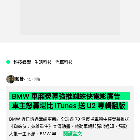
科技娛樂
生活科技
汽車科技
藍骨
15 小時
BMW 車廂熒幕強推蜘蛛俠電影廣告
車主怒轟堪比 iTunes 送 U2 專輯翻版
BMW 近日透過無線更新向全球逾 70 個市場車輛中控熒幕推送
《蜘蛛俠：英雄重生》宣傳動畫，啟動車輛即彈出通知，觸發
閱讀全文
大批車主不滿。BMW 早...