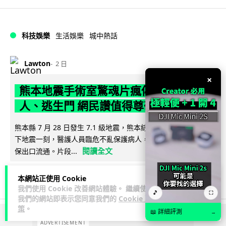
科技娛樂
生活娛樂
城中熱話
Lawton
2 日
×
熊本地震手術室驚魂片瘋傳 醫護保護病
人、逃生門 網民讚值得尊敬
熊本縣 7 月 28 日發生 7.1 級地震，熊本綜合醫院手術室鏡頭拍
下地震一刻，醫護人員臨危不亂保護病人，更馬上開逃生門確
閱讀全文
保出口流通。片段...
69
23
分享
↗
本網站正使用 Cookie
我們使用 Cookie 改善網站體驗。 繼續使用
🎵
⛶
我們的網站即表示您同意我們的
Cookie 政
策
。
📖 詳細評測
→
ADVERTISEMENT