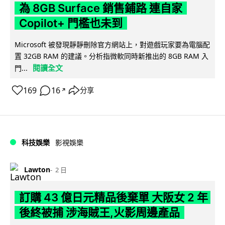
為 8GB Surface 銷售鋪路 連自家
Copilot+ 門檻也未到
Microsoft 被發現靜靜刪除官方網站上，對遊戲玩家要為電腦配
置 32GB RAM 的建議。分析指微軟同時新推出的 8GB RAM 入
閱讀全文
門...
169
16
分享
↗
科技娛樂
影視娛樂
Lawton
2 日
訂購 43 億日元精品後棄單 大阪女 2 年
後終被捕 涉海賊王,火影周邊產品