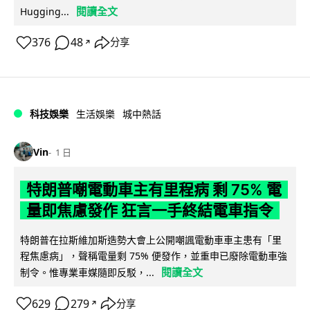
閱讀全文
Hugging...
376
48
分享
↗
科技娛樂
生活娛樂
城中熱話
Vin
1 日
特朗普嘲電動車主有里程病 剩 75% 電
量即焦慮發作 狂言一手終結電車指令
特朗普在拉斯維加斯造勢大會上公開嘲諷電動車車主患有「里
程焦慮病」，聲稱電量剩 75% 便發作，並重申已廢除電動車強
閱讀全文
制令。惟專業車媒隨即反駁，...
629
279
分享
↗