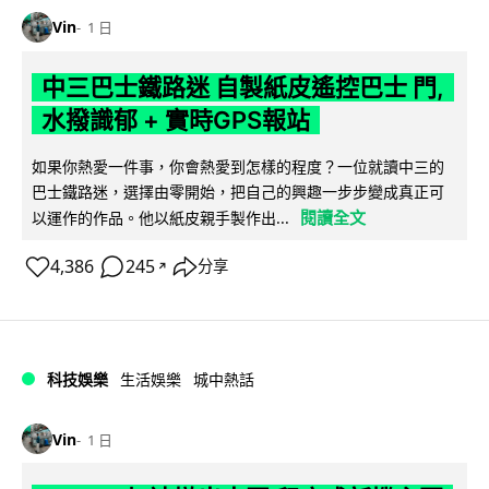
Vin
1 日
中三巴士鐵路迷 自製紙皮遙控巴士 門,
水撥識郁 + 實時GPS報站
如果你熱愛一件事，你會熱愛到怎樣的程度？一位就讀中三的
巴士鐵路迷，選擇由零開始，把自己的興趣一步步變成真正可
閱讀全文
以運作的作品。他以紙皮親手製作出...
4,386
245
分享
↗
科技娛樂
生活娛樂
城中熱話
Vin
1 日