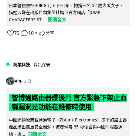
日本警視廳神田署 8 月 6 日公布，拘捕一名 32 歲大阪女子，
指她涉嫌在出版巨頭集英社旗下官方網店「JUMP
閱讀全文
CHARACTERS ST...
79
10
分享
↗
商業科技
資訊保安
Vin
2 日
智博通路由器爆後門 官方緊急下架止血
稱漏洞是功能在維修時使用
中國網通廠商智博通電子（Zbtlink Electronics）旗下的路由器
產品爆出嚴重安全漏洞，被發現每 35 秒便會與中國伺服器連
閱讀全文
線，旗...