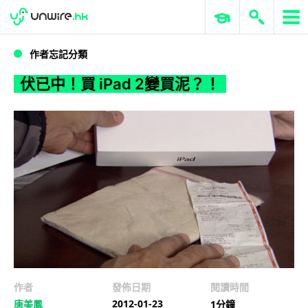
WWDC 2026
GenAI 與雲端科技專區
ERP 與商業 AI
伏已中！買 iPad 2變買泥？！
作者忘記分類
伏已中！買 iPad 2變買泥？！
作者
發佈日期
閱讀時間
2012-01-23
唐美鳳
1分鐘