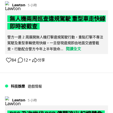
Lawton
5 小時
無人機兩周巡查違規駕駛 重型車走快線
即時被截查
警方一連 2 周展開無人機打擊違規駕駛行動，重點打擊不專注
駕駛及重型車輛使用快線，一旦發現違規即由地面交通警截
閱讀全文
查。行動配合警方今年上半年致命...
84
12
分享
↗
科技娛樂
遊戲情報
Lawton
5 小時