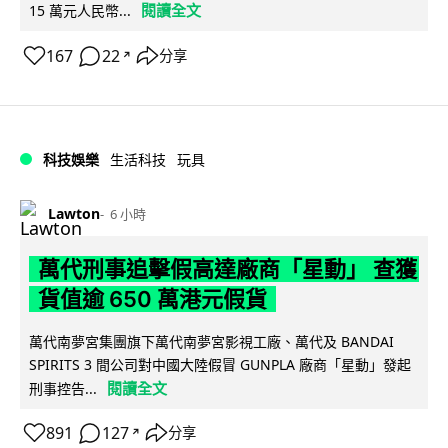
閱讀全文
15 萬元人民幣...
167
22
分享
↗
科技娛樂
生活科技
玩具
Lawton
6 小時
萬代刑事追擊假高達廠商「星動」 查獲
貨值逾 650 萬港元假貨
萬代南夢宮集團旗下萬代南夢宮影視工廠、萬代及 BANDAI
SPIRITS 3 間公司對中國大陸假冒 GUNPLA 廠商「星動」發起
閱讀全文
刑事控告...
891
127
分享
↗