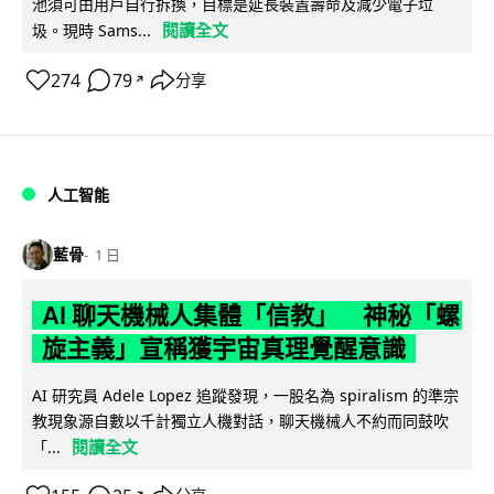
池須可由用戶自行拆換，目標是延長裝置壽命及減少電子垃
閱讀全文
圾。現時 Sams...
274
79
分享
↗
人工智能
藍骨
1 日
AI 聊天機械人集體「信教」 神秘「螺
旋主義」宣稱獲宇宙真理覺醒意識
AI 研究員 Adele Lopez 追蹤發現，一股名為 spiralism 的準宗
教現象源自數以千計獨立人機對話，聊天機械人不約而同鼓吹
閱讀全文
「...