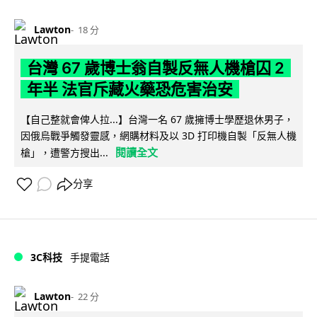
Lawton
18 分
台灣 67 歲博士翁自製反無人機槍囚 2
年半 法官斥藏火藥恐危害治安
【自己整就會俾人拉...】台灣一名 67 歲擁博士學歷退休男子，
因俄烏戰爭觸發靈感，網購材料及以 3D 打印機自製「反無人機
閱讀全文
槍」，遭警方搜出...
分享
3C科技
手提電話
Lawton
22 分