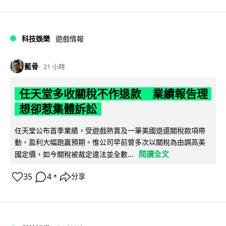
科技娛樂
遊戲情報
藍骨
21 小時
任天堂多收關稅不作退款 業績報告理
想卻惹集體訴訟
任天堂公布首季業績，受遊戲熱賣及一筆美國退還關稅款項帶
動，盈利大幅跑贏預期。惟公司早前曾多次以關稅為由調高美
閱讀全文
國定價，如今關稅被裁定違法並全數...
35
4
分享
↗