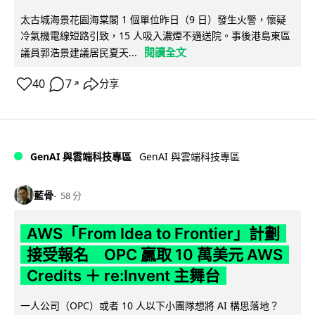
太古城海景花園海棠閣 1 個單位昨日（9 日）發生火警，懷疑
冷氣機電線短路引致，15 人吸入濃煙不適送院。事後港島東區
閱讀全文
議員郭浩景建議居民夏天...
40
7
分享
↗
GenAI 與雲端科技專區
GenAI 與雲端科技專區
藍骨
58 分
AWS「From Idea to Frontier」計劃
接受報名 OPC 贏取 10 萬美元 AWS
Credits ＋ re:Invent 主舞台
一人公司（OPC）或者 10 人以下小團隊想將 AI 構思落地？