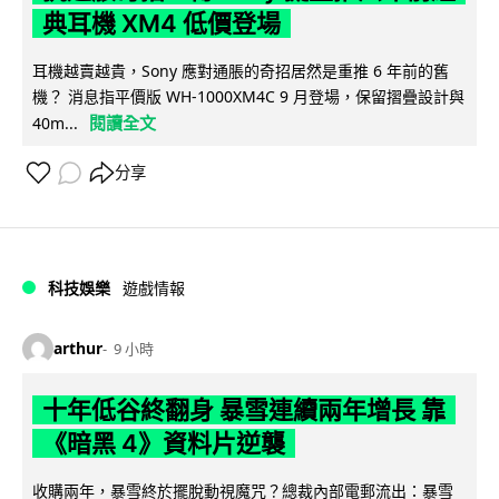
典耳機 XM4 低價登場
耳機越賣越貴，Sony 應對通脹的奇招居然是重推 6 年前的舊
機？ 消息指平價版 WH-1000XM4C 9 月登場，保留摺疊設計與
閱讀全文
40m...
分享
科技娛樂
遊戲情報
arthur
9 小時
十年低谷終翻身 暴雪連續兩年增長 靠
《暗黑 4》資料片逆襲
收購兩年，暴雪終於擺脫動視魔咒？總裁內部電郵流出：暴雪