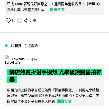
已成 Xbox 表現最好團隊之一，連續兩年營收增長。《暗黑 4》
閱讀全文
資料片同《守望先鋒》成...
12
分享
3C科技
手提電話
Lawton
20 小時
網店熱賣折射手機殼 光學稜鏡變偷拍神
器
中國有網上購物平台近日熱賣「折射手機殼」，利用光學稜鏡
原理讓手機在熒幕關閉狀態下亦能側面偷拍，賣家更以暗示字
閱讀全文
眼宣傳供不法分子偷拍他人裙底