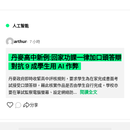
人工智能
arthur
7 小時
丹麥高中新例:回家功課一律加口頭答辯
對抗 9 成學生用 AI 作弊
丹麥政府即時收緊高中評核規則，要求學生為在家完成書面考
試接受口頭答辯，藉此核實作品是否由學生自行完成。學校亦
閱讀全文
要在筆試監察電腦螢幕、設定網絡防...
分享