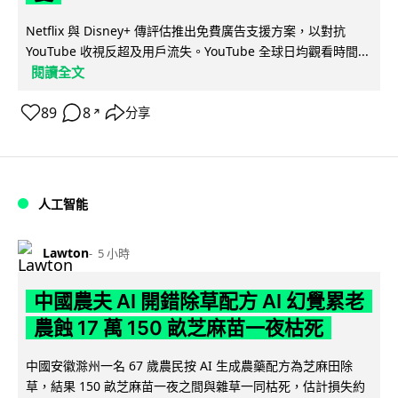
Netflix 與 Disney+ 傳評估推出免費廣告支援方案，以對抗
YouTube 收視反超及用戶流失。YouTube 全球日均觀看時間...
閱讀全文
89
8
分享
↗
人工智能
Lawton
5 小時
中國農夫 AI 開錯除草配方 AI 幻覺累老
農蝕 17 萬 150 畝芝麻苗一夜枯死
中國安徽滁州一名 67 歲農民按 AI 生成農藥配方為芝麻田除
草，結果 150 畝芝麻苗一夜之間與雜草一同枯死，估計損失約