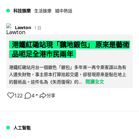
科技娛樂
生活娛樂
城中熱話
Lawton
1 日
港鐵紅磡站現「黐地銀包」 原來是藝術
品呃足全港市民兩年
港鐵紅磡站月台一個銀色「銀包」多年來一再令乘客誤以為有
人遺失財物，事主原本打算拾起交還，卻發現原來是黏在地上
閱讀全文
的藝術品。這件名為《失而復得》的...
122
4
分享
↗
人工智能