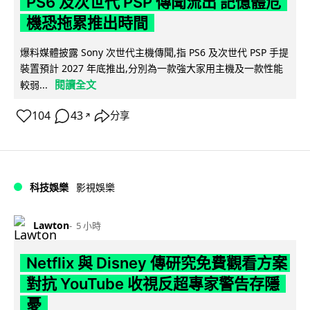
PS6 及次世代 PSP 傳聞流出 記憶體危
機恐拖累推出時間
爆料媒體披露 Sony 次世代主機傳聞,指 PS6 及次世代 PSP 手提
裝置預計 2027 年底推出,分別為一款強大家用主機及一款性能
閱讀全文
較弱...
104
43
分享
↗
科技娛樂
影視娛樂
Lawton
5 小時
Netflix 與 Disney 傳研究免費觀看方案
對抗 YouTube 收視反超專家警告存隱
憂