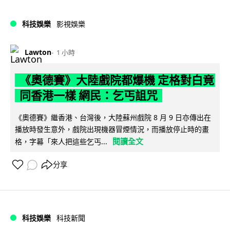
科技娛樂
影視娛樂
Lawton
1 小時
《奧德賽》大陸戲院都爆機 定格對白竟
同香港一樣 網民：乞丐詛咒
《奧德賽》繼香港、台灣後，大陸蘇州戲院 8 月 9 日亦傳出在
播放時發生意外，戲院出現機器冒煙情況，而播放停止時的畫
閱讀全文
格，字幕「來人把這些乞丐...
分享
科技娛樂
科技新聞