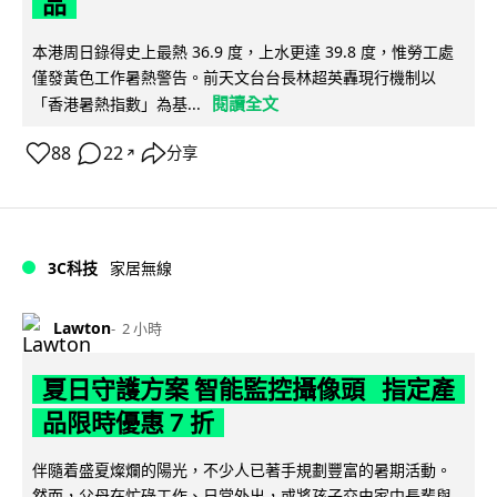
品
本港周日錄得史上最熱 36.9 度，上水更達 39.8 度，惟勞工處
僅發黃色工作暑熱警告。前天文台台長林超英轟現行機制以
閱讀全文
「香港暑熱指數」為基...
88
22
分享
↗
3C科技
家居無線
Lawton
2 小時
夏日守護方案 智能監控攝像頭 指定產
品限時優惠 7 折
伴隨着盛夏燦爛的陽光，不少人已著手規劃豐富的暑期活動。
然而，父母在忙碌工作、日常外出，或將孩子交由家中長輩與