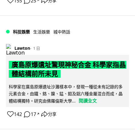
155
25
分享
↗
科技娛樂
生活娛樂
城中熱話
Lawton
1 日
廣島原爆遺址驚現神秘合金 科學家指晶
體結構前所未見
科學家在廣島原爆遺址沙灘樣本中，發現一種從未有記錄的多
元素合金，由鐵、鉻、鎳、錳、鉬及鋁六種金屬混合而成，晶
閱讀全文
體結構獨特。研究由佛羅倫斯大學...
142
17
分享
↗