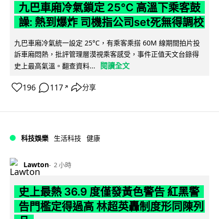
九巴車廂冷氣鎖定 25°C 高溫下乘客鼓
譟: 熱到爆炸 司機指公司set死無得調校
九巴車廂冷氣統一設定 25°C，有乘客乘搭 60M 線期間拍片投
訴車廂悶熱，批評管理層漠視乘客感受，事件正值天文台錄得
閱讀全文
史上最高氣溫。翻查資料...
196
117
分享
↗
科技娛樂
生活科技
健康
Lawton
2 小時
史上最熱 36.9 度僅發黃色警告 紅黑警
告門檻定得過高 林超英轟制度形同陳列