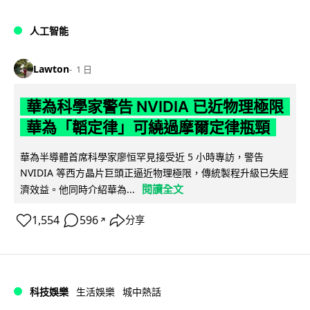
人工智能
Lawton
1 日
華為科學家警告 NVIDIA 已近物理極限
華為「韜定律」可繞過摩爾定律瓶頸
華為半導體首席科學家廖恒罕見接受近 5 小時專訪，警告
NVIDIA 等西方晶片巨頭正逼近物理極限，傳統製程升級已失經
閱讀全文
濟效益。他同時介紹華為...
1,554
596
分享
↗
科技娛樂
生活娛樂
城中熱話