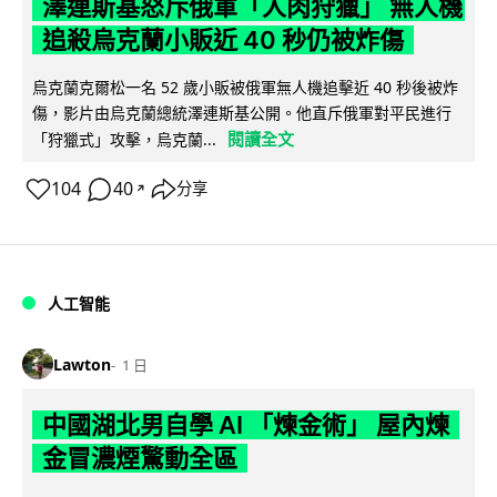
澤連斯基怒斥俄軍「人肉狩獵」 無人機
追殺烏克蘭小販近 40 秒仍被炸傷
烏克蘭克爾松一名 52 歲小販被俄軍無人機追擊近 40 秒後被炸
傷，影片由烏克蘭總統澤連斯基公開。他直斥俄軍對平民進行
閱讀全文
「狩獵式」攻擊，烏克蘭...
104
40
分享
↗
人工智能
Lawton
1 日
中國湖北男自學 AI 「煉金術」 屋內煉
金冒濃煙驚動全區