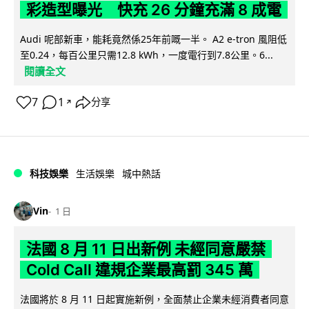
彩造型曝光 快充 26 分鐘充滿 8 成電
Audi 呢部新車，能耗竟然係25年前嘅一半。 A2 e-tron 風阻低
至0.24，每百公里只需12.8 kWh，一度電行到7.8公里。6...
閱讀全文
7
1
分享
↗
科技娛樂
生活娛樂
城中熱話
Vin
1 日
法國 8 月 11 日出新例 未經同意嚴禁
Cold Call 違規企業最高罰 345 萬
法國將於 8 月 11 日起實施新例，全面禁止企業未經消費者同意