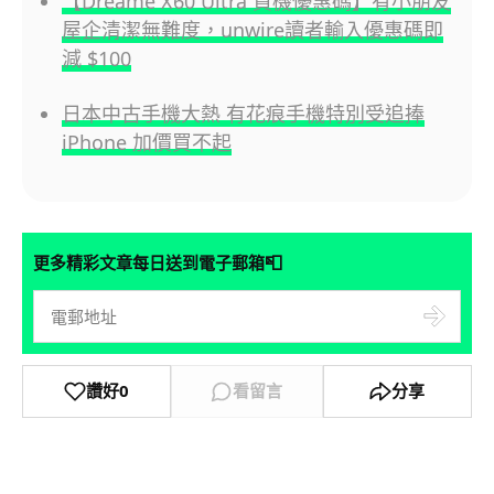
【Dreame X60 Ultra 買機優惠碼】有小朋友
屋企清潔無難度，unwire讀者輸入優惠碼即
減 $100
日本中古手機大熱 有花痕手機特別受追捧
iPhone 加價買不起
📮
更多精彩文章每日送到電子郵箱
讚好
0
看留言
分享