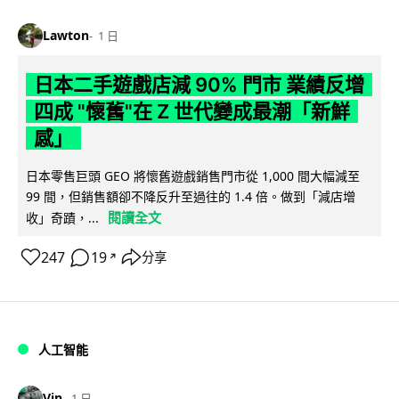
Lawton
1 日
日本二手遊戲店減 90% 門市 業績反增
四成 "懷舊"在 Z 世代變成最潮「新鮮
感」
日本零售巨頭 GEO 將懷舊遊戲銷售門市從 1,000 間大幅減至
99 間，但銷售額卻不降反升至過往的 1.4 倍。做到「減店增
閱讀全文
收」奇蹟，...
247
19
分享
↗
人工智能
Vin
1 日