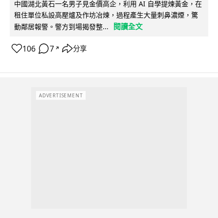
中國湖北黃石一名男子見金價高企，利用 AI 自學提煉黃金，在
租住單位私設高壓爐及作坊冶煉，過程產生大量刺鼻濃煙，驚
閱讀全文
動鄰居報警。警方到場揭發整...
106
7
分享
↗
ADVERTISEMENT