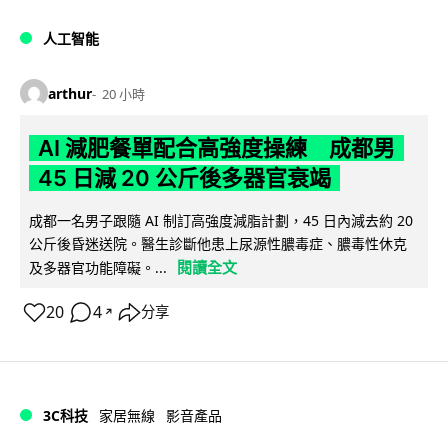
人工智能
arthur
20 小時
AI 減肥餐單配合高強度操練 成都男
45 日減 20 公斤後多器官衰竭
成都一名男子跟隨 AI 制訂高強度減脂計劃，45 日內減去約 20
公斤後昏迷送院。醫生診斷他患上尿源性膿毒症、膿毒性休克
閱讀全文
及多器官功能障礙。...
20
4
分享
↗
3C科技
家居無線
影音產品