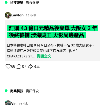
科技娛樂
影視娛樂
Lawton
15 小時
訂購 43 億日元精品後棄單 大阪女 2 年
後終被捕 涉海賊王,火影周邊產品
日本警視廳神田署 8 月 6 日公布，拘捕一名 32 歲大阪女子，
指她涉嫌在出版巨頭集英社旗下官方網店「JUMP
閱讀全文
CHARACTERS ST...
55
8
分享
↗
商業科技
資訊保安
Vin
16 小時