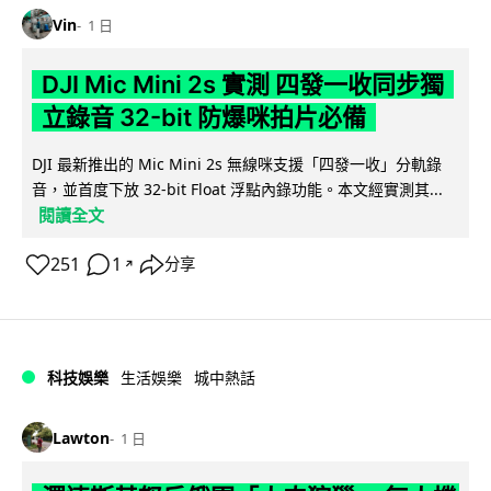
Vin
1 日
DJI Mic Mini 2s 實測 四發一收同步獨
立錄音 32-bit 防爆咪拍片必備
DJI 最新推出的 Mic Mini 2s 無線咪支援「四發一收」分軌錄
音，並首度下放 32-bit Float 浮點內錄功能。本文經實測其...
閱讀全文
251
1
分享
↗
科技娛樂
生活娛樂
城中熱話
Lawton
1 日