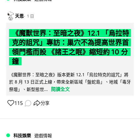
天恩
1 日
《魔獸世界：至暗之夜》12.1 「烏拉特
克的詛咒」專訪：巢穴不為提高世界首
領門檻而設 《諸王之眠》縮短約 10 分
鐘
《魔獸世界：至暗之夜》版本更新 12.1「烏拉特克的詛咒」將
於 8 月 13 日正式上線，帶來全新區域「盤蛇島」、地城「毒牙
閱讀全文
祭壇」、新型態世...
115
分享
科技娛樂
遊戲情報