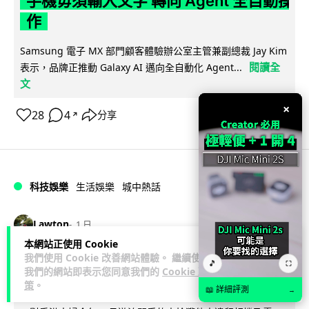
手機毋須輸入文字 轉向 Agent 全自動操
作
Samsung 電子 MX 部門顧客體驗辦公室主管兼副總裁 Jay Kim
閱讀全
表示，品牌正推動 Galaxy AI 邁向全自動化 Agent...
文
×
28
4
分享
↗
科技娛樂
生活娛樂
城中熱話
Lawton
1 日
本網站正使用 Cookie
我們使用 Cookie 改善網站體驗。 繼續使用
港夫婦澳門的士拾相機 據為己有被的士
🎵
⛶
我們的網站即表示您同意我們的
Cookie 政
Cam 睇到 2 個月後再入境被捕
策
。
📖 詳細評測
→