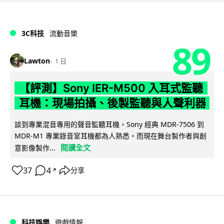
3C科技
流動音樂
89
Lawton
1 日
【評測】Sony IER-M500 入耳式監聽
耳機：現場拍攝、後製監聽與人聲利器
談到專業混音專用的聲音監聽耳機，Sony 經典 MDR-7506 到
MDR-M1 專業錄音室耳機都為人熟悉。而現在舞台製作者與創
閱讀全文
意影像製作...
37
4
分享
↗
科技娛樂
遊戲情報