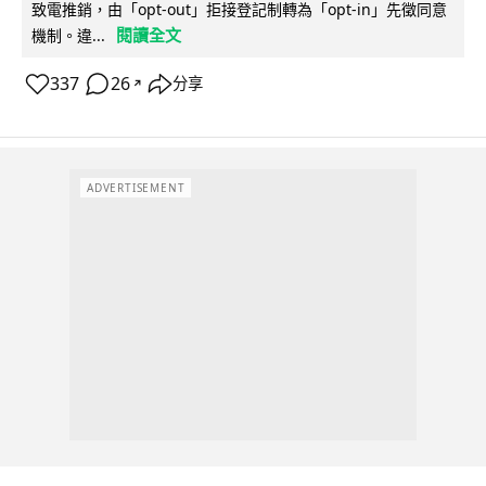
致電推銷，由「opt-out」拒接登記制轉為「opt-in」先徵同意
閱讀全文
機制。違...
337
26
分享
↗
ADVERTISEMENT