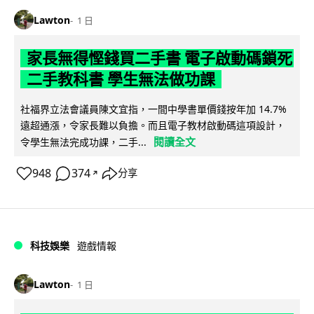
Lawton
1 日
家長無得慳錢買二手書 電子啟動碼鎖死
二手教科書 學生無法做功課
社福界立法會議員陳文宜指，一間中學書單價錢按年加 14.7%
遠超通漲，令家長難以負擔。而且電子教材啟動碼這項設計，
閱讀全文
令學生無法完成功課，二手...
948
374
分享
↗
科技娛樂
遊戲情報
Lawton
1 日