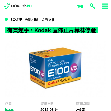
WWDC 2026
GenAI 與雲端科技專區
ERP 與商業 AI
有買趁手，Kodak 宣佈正片菲林停產
3C科技
數碼相機
攝影文化
有買趁手，Kodak 宣佈正片菲林停產
作者
發佈日期
閱讀時間
Isaac
2012-03-04
2分鐘