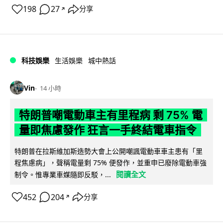
198
27
分享
↗
科技娛樂
生活娛樂
城中熱話
Vin
14 小時
特朗普嘲電動車主有里程病 剩 75% 電
量即焦慮發作 狂言一手終結電車指令
特朗普在拉斯維加斯造勢大會上公開嘲諷電動車車主患有「里
程焦慮病」，聲稱電量剩 75% 便發作，並重申已廢除電動車強
閱讀全文
制令。惟專業車媒隨即反駁，...
452
204
分享
↗