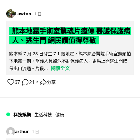
Lawton
1 日
熊本地震手術室驚魂片瘋傳 醫護保護病
人、逃生門 網民讚值得尊敬
熊本縣 7 月 28 日發生 7.1 級地震，熊本綜合醫院手術室鏡頭拍
下地震一刻，醫護人員臨危不亂保護病人，更馬上開逃生門確
閱讀全文
保出口流通。片段...
67
21
分享
↗
科技娛樂
生活科技
健康
arthur
1 日