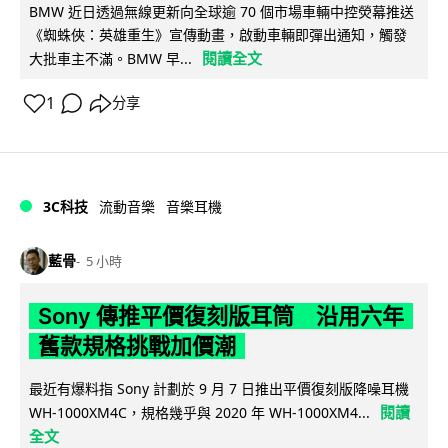
BMW 近日透過無線更新向全球逾 70 個市場車輛中控熒幕推送
《蜘蛛俠：英雄重生》宣傳動畫，啟動車輛即彈出通知，觸發
閱讀全文
大批車主不滿。BMW 早...
1
分享
3C科技
流動音樂
音樂耳機
藍骨
5 小時
Sony 傳推平價復刻版耳筒 沿用六年
舊款規格挑戰加價潮
最近有爆料指 Sony 計劃於 9 月 7 日推出平價復刻版降噪耳機
閱讀
WH-1000XM4C，規格幾乎與 2020 年 WH-1000XM4...
全文