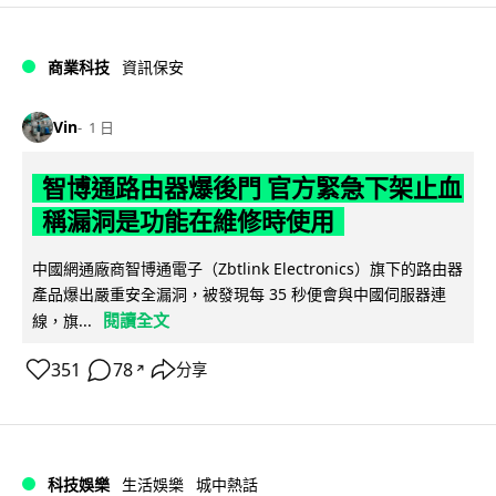
商業科技
資訊保安
Vin
1 日
智博通路由器爆後門 官方緊急下架止血
稱漏洞是功能在維修時使用
中國網通廠商智博通電子（Zbtlink Electronics）旗下的路由器
產品爆出嚴重安全漏洞，被發現每 35 秒便會與中國伺服器連
閱讀全文
線，旗...
351
78
分享
↗
科技娛樂
生活娛樂
城中熱話