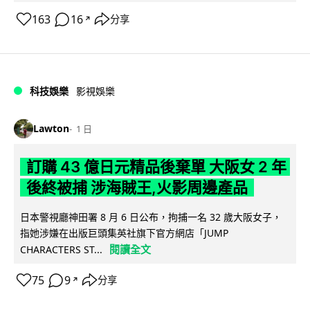
163
16
分享
↗
科技娛樂
影視娛樂
Lawton
1 日
訂購 43 億日元精品後棄單 大阪女 2 年
後終被捕 涉海賊王,火影周邊產品
日本警視廳神田署 8 月 6 日公布，拘捕一名 32 歲大阪女子，
指她涉嫌在出版巨頭集英社旗下官方網店「JUMP
閱讀全文
CHARACTERS ST...
75
9
分享
↗