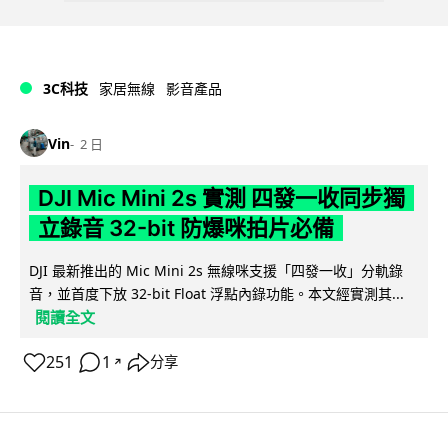
3C科技
家居無線
影音產品
Vin
2 日
DJI Mic Mini 2s 實測 四發一收同步獨
立錄音 32-bit 防爆咪拍片必備
DJI 最新推出的 Mic Mini 2s 無線咪支援「四發一收」分軌錄
音，並首度下放 32-bit Float 浮點內錄功能。本文經實測其...
閱讀全文
251
1
分享
↗