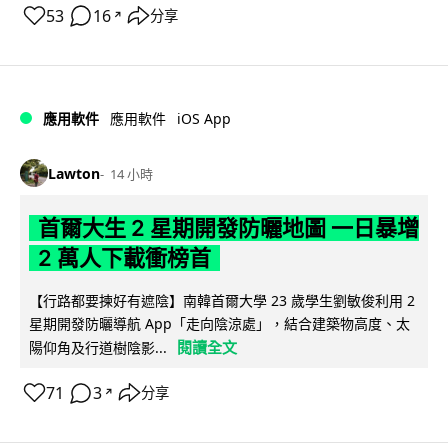
53
16
分享
↗
iOS App
應用軟件
應用軟件
Lawton
14 小時
首爾大生 2 星期開發防曬地圖 一日暴增
2 萬人下載衝榜首
【行路都要揀好有遮陰】南韓首爾大學 23 歲學生劉敏俊利用 2
星期開發防曬導航 App「走向陰涼處」，結合建築物高度、太
閱讀全文
陽仰角及行道樹陰影...
71
3
分享
↗