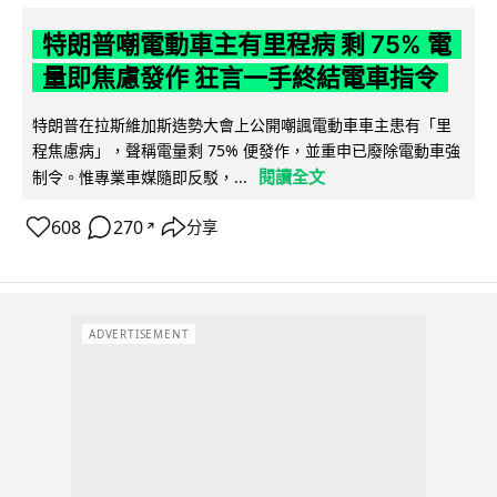
特朗普嘲電動車主有里程病 剩 75% 電
量即焦慮發作 狂言一手終結電車指令
特朗普在拉斯維加斯造勢大會上公開嘲諷電動車車主患有「里
程焦慮病」，聲稱電量剩 75% 便發作，並重申已廢除電動車強
閱讀全文
制令。惟專業車媒隨即反駁，...
608
270
分享
↗
ADVERTISEMENT