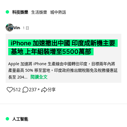
科技娛樂
生活娛樂
城中熱話
Vin
1 日
iPhone 加速撤出中國 印度成新機主要
基地 上年組裝增至5500萬部
Apple 加速將 iPhone 生產線由中國轉往印度，目標兩年內將
產量最高 50% 移至當地。印度政府推出關稅豁免及稅務優惠延
閱讀全文
長至 204...
512
237
分享
↗
人工智能