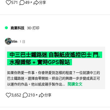
571
49
分享
↗
商業科技
3D 打印
Vin
1 日
中三巴士鐵路迷 自製紙皮遙控巴士 門,
水撥識郁 + 實時GPS報站
如果你熱愛一件事，你會熱愛到怎樣的程度？一位就讀中三的
巴士鐵路迷，選擇由零開始，把自己的興趣一步步變成真正可
閱讀全文
以運作的作品。他以紙皮親手製作出...
3,652
210
分享
↗