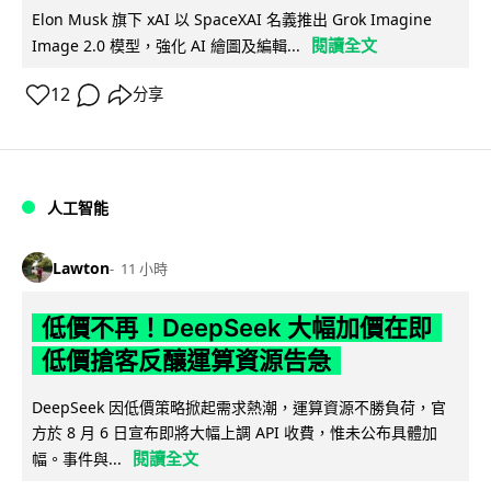
Elon Musk 旗下 xAI 以 SpaceXAI 名義推出 Grok Imagine
閱讀全文
Image 2.0 模型，強化 AI 繪圖及編輯...
12
分享
人工智能
Lawton
11 小時
低價不再！DeepSeek 大幅加價在即
低價搶客反釀運算資源告急
DeepSeek 因低價策略掀起需求熱潮，運算資源不勝負荷，官
方於 8 月 6 日宣布即將大幅上調 API 收費，惟未公布具體加
閱讀全文
幅。事件與...