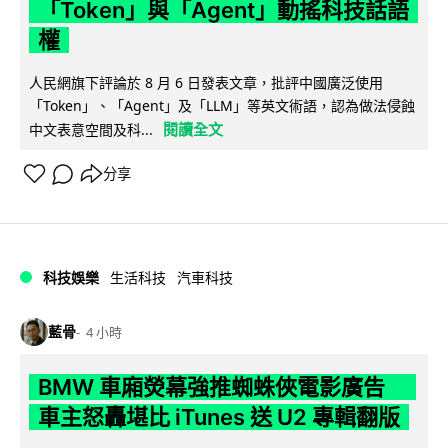
「Token」與「Agent」動搖科技話語
權
人民網旗下評論於 8 月 6 日發表文章，批評中國廣泛使用
「Token」、「Agent」及「LLM」等英文術語，認為做法侵蝕
閱讀全文
中文表意空間及科...
分享
科技娛樂
生活科技
汽車科技
藍骨
4 小時
BMW 車廂熒幕強推蜘蛛俠電影廣告
車主怒轟堪比 iTunes 送 U2 專輯翻版