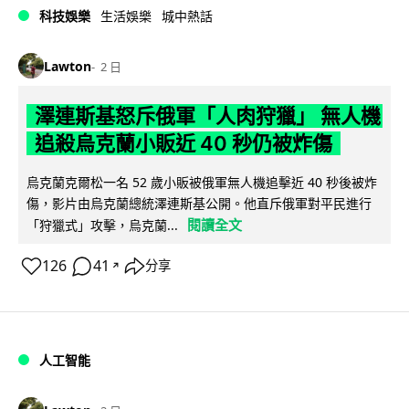
科技娛樂
生活娛樂
城中熱話
Lawton
2 日
澤連斯基怒斥俄軍「人肉狩獵」 無人機
追殺烏克蘭小販近 40 秒仍被炸傷
烏克蘭克爾松一名 52 歲小販被俄軍無人機追擊近 40 秒後被炸
傷，影片由烏克蘭總統澤連斯基公開。他直斥俄軍對平民進行
閱讀全文
「狩獵式」攻擊，烏克蘭...
126
41
分享
↗
人工智能