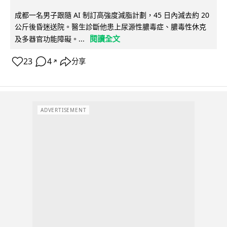
成都一名男子跟隨 AI 制訂高強度減脂計劃，45 日內減去約 20
公斤後昏迷送院。醫生診斷他患上尿源性膿毒症、膿毒性休克
閱讀全文
及多器官功能障礙。...
23
4
分享
↗
ADVERTISEMENT