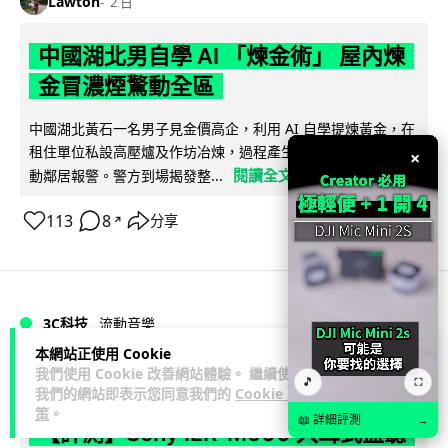
Lawton
2 日
中國湖北男自學 AI 「煉金術」 屋內煉
金冒濃煙驚動全區
中國湖北黃石一名男子見金價高企，利用 AI 自學提煉黃金，在
租住單位私設高壓爐及作坊冶煉，過程產生大量刺鼻濃煙，驚
×
閱讀全文
動鄰居報警。警方到場揭發整...
113
8
分享
↗
3C科技
流動音樂
89
本網站正使用 Cookie
我們使用 Cookie 改善網站體驗。 繼續使用
Lawton
2 日
🎵
⛶
我們的網站即表示您同意我們的
Cookie 政
策
。
📖 詳細評測
→
【評測】Sony IER-M500 入耳式監聽