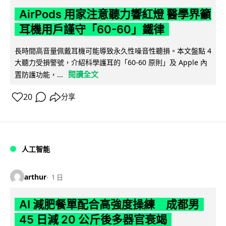
AirPods 用家注意聽力響紅燈 醫學界籲
耳機用戶謹守「60-60」鐵律
長時間高音量佩戴耳機可能導致永久性噪音性聽損。本文盤點 4
大聽力受損警號，介紹科學護耳的「60-60 原則」及 Apple 內
閱讀全文
置防護功能，...
20
分享
人工智能
arthur
1 日
AI 減肥餐單配合高強度操練 成都男
45 日減 20 公斤後多器官衰竭