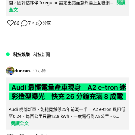
閱讀
間，因評估夥伴 Irregular 設定出錯而意外連上互聯網...
全文
66
7
分享
↗
科技娛樂
科技新聞
duncan
13 小時
Audi 最慳電量產車現身 A2 e-tron 迷
彩造型曝光 快充 26 分鐘充滿 8 成電
Audi 呢部新車，能耗竟然係25年前嘅一半。 A2 e-tron 風阻低
至0.24，每百公里只需12.8 kWh，一度電行到7.8公里。6...
閱讀全文