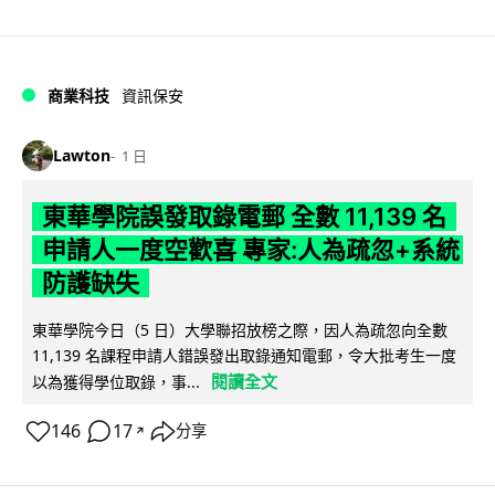
商業科技
資訊保安
Lawton
1 日
東華學院誤發取錄電郵 全數 11,139 名
申請人一度空歡喜 專家:人為疏忽+系統
防護缺失
東華學院今日（5 日）大學聯招放榜之際，因人為疏忽向全數
11,139 名課程申請人錯誤發出取錄通知電郵，令大批考生一度
閱讀全文
以為獲得學位取錄，事...
146
17
分享
↗