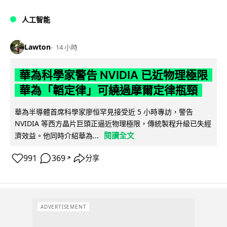
人工智能
Lawton
14 小時
華為科學家警告 NVIDIA 已近物理極限
華為「韜定律」可繞過摩爾定律瓶頸
華為半導體首席科學家廖恒罕見接受近 5 小時專訪，警告
NVIDIA 等西方晶片巨頭正逼近物理極限，傳統製程升級已失經
閱讀全文
濟效益。他同時介紹華為...
991
369
分享
↗
ADVERTISEMENT