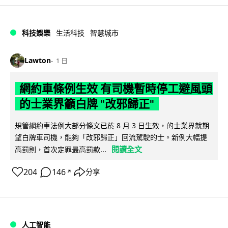
科技娛樂
生活科技
智慧城市
Lawton
1 日
網約車條例生效 有司機暫時停工避風頭
的士業界籲白牌 "改邪歸正"
規管網約車法例大部分條文已於 8 月 3 日生效，的士業界就期
望白牌車司機，能夠「改邪歸正」回流駕駛的士。新例大幅提
閱讀全文
高罰則，首次定罪最高罰款...
204
146
分享
↗
人工智能