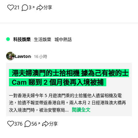
21
3
分享
↗
科技娛樂
生活娛樂
城中熱話
Lawton
16 小時
港夫婦澳門的士拾相機 據為己有被的士
Cam 睇到 2 個月後再入境被捕
一對香港夫婦今年 5 月遊澳門乘的士拾獲他人遺留相機及電
池，拾遺不報並帶返香港自用。兩人本月 2 日經港珠澳大橋再
閱讀全文
次入境澳門時，被治安警察局...
376
56
分享
↗