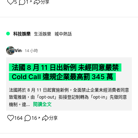
5
1
分享
↗
科技娛樂
生活娛樂
城中熱話
Vin
14 小時
法國 8 月 11 日出新例 未經同意嚴禁
Cold Call 違規企業最高罰 345 萬
法國將於 8 月 11 日起實施新例，全面禁止企業未經消費者同意
致電推銷，由「opt-out」拒接登記制轉為「opt-in」先徵同意
閱讀全文
機制。違...
164
16
分享
↗