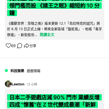
領門檻而設 《諸王之眠》縮短約 10 分
鐘
《魔獸世界：至暗之夜》版本更新 12.1「烏拉特克的詛咒」將
於 8 月 13 日正式上線，帶來全新區域「盤蛇島」、地城「毒牙
閱讀全文
祭壇」、新型態世...
69
分享
科技娛樂
遊戲情報
Lawton
12 小時
日本二手遊戲店減 90% 門市 業績反增
四成 "懷舊"在 Z 世代變成最潮「新鮮