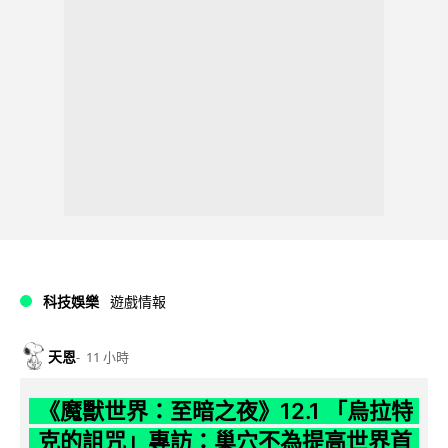
科技娛樂
遊戲情報
天恩
11 小時
《魔獸世界：至暗之夜》12.1 「烏拉特
克的詛咒」專訪：巢穴不為提高世界首