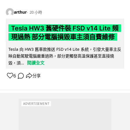
arthur
20 小時
Tesla HW3 舊硬件裝 FSD v14 Lite 頻
現過熱 部分電腦損毀車主須自費維修
Tesla 向 HW3 舊車款推送 FSD v14 Lite 系統，引發大量車主反
映自動駕駛電腦嚴重過熱，部分更觸發高溫保護甚至直接燒
閱讀全文
毀，須...
6
分享
ADVERTISEMENT