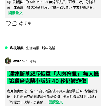
DJI 最新推出的 Mic Mini 2s 無線咪支援「四發一收」分軌錄
音，並首度下放 32-bit Float 浮點內錄功能。本文經實測其...
閱讀全文
分享
科技娛樂
生活娛樂
城中熱話
Lawton
10 小時
澤連斯基怒斥俄軍「人肉狩獵」 無人機
追殺烏克蘭小販近 40 秒仍被炸傷
烏克蘭克爾松一名 52 歲小販被俄軍無人機追擊近 40 秒後被炸
傷，影片由烏克蘭總統澤連斯基公開。他直斥俄軍對平民進行
閱讀全文
「狩獵式」攻擊，烏克蘭...