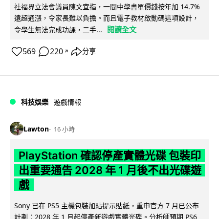
社福界立法會議員陳文宜指，一間中學書單價錢按年加 14.7%
遠超通漲，令家長難以負擔。而且電子教材啟動碼這項設計，
閱讀全文
令學生無法完成功課，二手...
569
220
分享
↗
科技娛樂
遊戲情報
Lawton
16 小時
PlayStation 確認停產實體光碟 包裝印
出重要通告 2028 年 1 月後不出光碟遊
戲
Sony 已在 PS5 主機包裝加貼提示貼紙，重申官方 7 月已公布
計劃：2028 年 1 月起停產新遊戲實體光碟。分析師預期 PS6