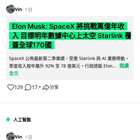
Vin
1 日
Elon Musk: SpaceX 將挑戰萬億年收
入 目標明年數據中心上太空 Starlink 覆
蓋全球170國
SpaceX 公佈最新第二季業績，受惠 Starlink 與 AI 業務帶動，
閱讀
季度收入按年飆升 92% 至 78 億美元。行政總裁 Elon...
全文
129
17
分享
↗
人工智能
Vin
1 日