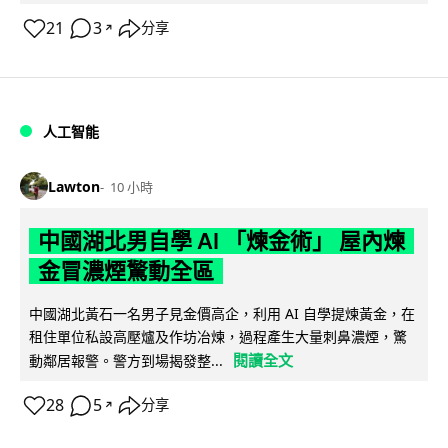
21
3
分享
↗
人工智能
Lawton
10 小時
中國湖北男自學 AI 「煉金術」 屋內煉
金冒濃煙驚動全區
中國湖北黃石一名男子見金價高企，利用 AI 自學提煉黃金，在
租住單位私設高壓爐及作坊冶煉，過程產生大量刺鼻濃煙，驚
閱讀全文
動鄰居報警。警方到場揭發整...
28
5
分享
↗