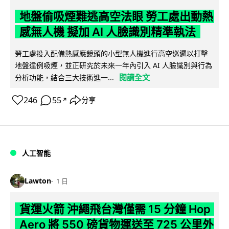
地盤偷吸煙難逃高空法眼 勞工處出動熱
感無人機 擬加 AI 人臉識別精準執法
勞工處投入配備熱感應鏡頭的小型無人機進行高空巡邏以打擊
地盤違例吸煙，並正研究於未來一年內引入 AI 人臉識別與行為
閱讀全文
分析功能，結合三大技術進一...
246
55
分享
↗
人工智能
Lawton
1 日
貨運火箭 沖繩飛台灣僅需 15 分鐘 Hop
Aero 將 550 磅貨物運送至 725 公里外