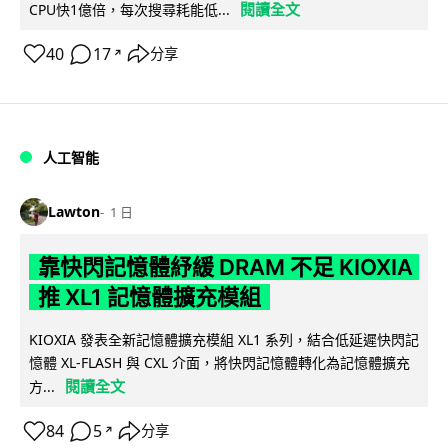
閱讀全文
CPU快1億倍，每次搜尋耗能低...
40
17
分享
↗
人工智能
Lawton
1 日
靠快閃記憶體紓緩 DRAM 不足 KIOXIA
推 XL1 記憶體擴充模組
KIOXIA 發表全新記憶體擴充模組 XL1 系列，結合低延遲快閃記
憶體 XL-FLASH 與 CXL 介面，將快閃記憶體轉化為記憶體擴充
閱讀全文
方...
84
5
分享
↗