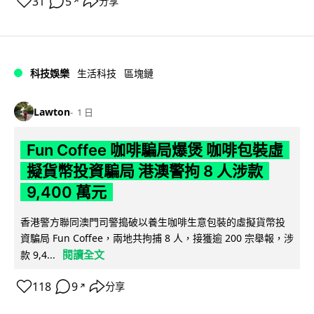
31
5
分享
↗
科技娛樂
生活科技
區塊鏈
Lawton
1 日
Fun Coffee 咖啡騙局爆煲 咖啡包裝虛
擬貨幣投資騙局 港澳警拘 8 人涉款
9,400 萬元
香港警方聯同澳門司警搗破以養生咖啡生意包裝的虛擬貨幣投
資騙局 Fun Coffee，兩地共拘捕 8 人，接獲逾 200 宗舉報，涉
閱讀全文
款 9,4...
118
9
分享
↗