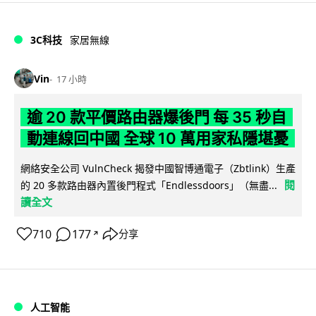
3C科技
家居無線
Vin
17 小時
逾 20 款平價路由器爆後門 每 35 秒自
動連線回中國 全球 10 萬用家私隱堪憂
網絡安全公司 VulnCheck 揭發中國智博通電子（Zbtlink）生產
閱
的 20 多款路由器內置後門程式「Endlessdoors」（無盡...
讀全文
710
177
分享
↗
人工智能