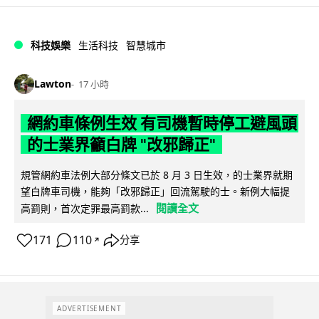
科技娛樂
生活科技
智慧城市
Lawton
17 小時
網約車條例生效 有司機暫時停工避風頭
的士業界籲白牌 "改邪歸正"
規管網約車法例大部分條文已於 8 月 3 日生效，的士業界就期
望白牌車司機，能夠「改邪歸正」回流駕駛的士。新例大幅提
閱讀全文
高罰則，首次定罪最高罰款...
171
110
分享
↗
ADVERTISEMENT