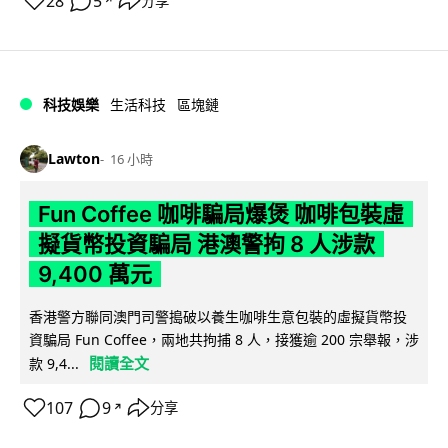
28
5
分享
↗
科技娛樂
生活科技
區塊鏈
Lawton
16 小時
Fun Coffee 咖啡騙局爆煲 咖啡包裝虛
擬貨幣投資騙局 港澳警拘 8 人涉款
9,400 萬元
香港警方聯同澳門司警搗破以養生咖啡生意包裝的虛擬貨幣投
資騙局 Fun Coffee，兩地共拘捕 8 人，接獲逾 200 宗舉報，涉
閱讀全文
款 9,4...
107
9
分享
↗