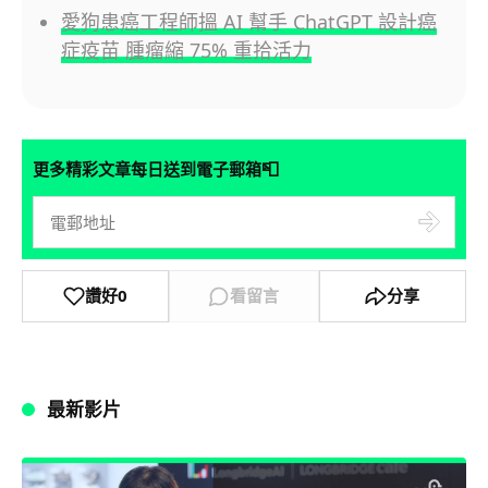
愛狗患癌工程師搵 AI 幫手 ChatGPT 設計癌
症疫苗 腫瘤縮 75% 重拾活力
📮
更多精彩文章每日送到電子郵箱
讚好
0
看留言
分享
最新影片