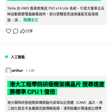
Tesla 向 HW3 舊車款推送 FSD v14 Lite 系統，引發大量車主反
映自動駕駛電腦嚴重過熱，部分更觸發高溫保護甚至直接燒
閱讀全文
毀，須...
分享
人工智能
arthur
1 小時
港大工程學院研極簡架構晶片 搜尋速度
勝標準 CPU 1 億倍
港大團隊研發極簡架構模擬內容尋址記憶體（CAM）晶片，用
二硫化鉬及半金屬銻克服傳輸瓶頸，漢明距離計算速度比標準