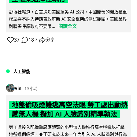
彭博社報道，白宮通知美國頂尖 AI 公司，中國開發的開放權重
模型將不納入特朗普政府新 AI 安全框架的測試範圍。美國業界
閱讀全文
則聯署呼籲政府不要限...
37
18
分享
↗
人工智能
Vin
19 小時
地盤偷吸煙難逃高空法眼 勞工處出動熱
感無人機 擬加 AI 人臉識別精準執法
勞工處投入配備熱感應鏡頭的小型無人機進行高空巡邏以打擊
地盤違例吸煙，並正研究於未來一年內引入 AI 人臉識別與行為