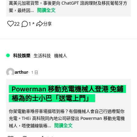
萬美元加密貨幣，事後更向 ChatGPT 諮詢理財及移民葡萄牙方
閱讀全文
案，最終因...
22
1
分享
↗
科技娛樂
生活科技
機械人
arthur
1 日
Powerman 移動充電機械人登港 免鋪
樁為的士小巴「送電上門」
你架電動車喺停車場搵唔到樁？有個機械人會自己行過嚟幫你
充電。THEi 高科院同內地公司研發出 Powerman 移動充電機
閱讀全文
械人，唔使鋪線裝樁...