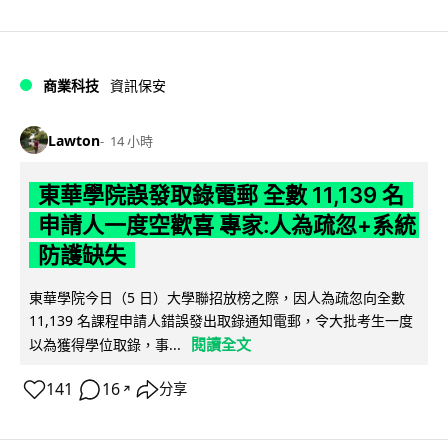
商業科技
資訊保安
Lawton
14 小時
東華學院誤發取錄電郵 全數 11,139 名
申請人一度空歡喜 專家:人為疏忽+系統
防護缺失
東華學院今日（5 日）大學聯招放榜之際，因人為疏忽向全數
11,139 名課程申請人錯誤發出取錄通知電郵，令大批考生一度
閱讀全文
以為獲得學位取錄，事...
141
16
分享
↗