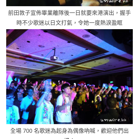
前田敦子宣佈畢業離隊後一日就要來港演出，握手
時不少歌迷以日文打氣，令她一度熱淚盈眶
全場 700 名歌迷為起身為偶像吶喊，歡迎他們出