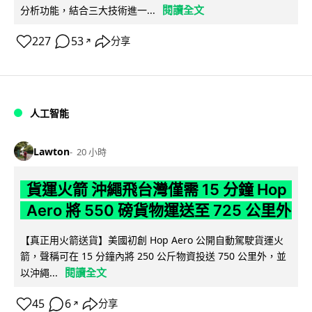
閱讀全文
分析功能，結合三大技術進一...
227
53
分享
↗
人工智能
Lawton
20 小時
貨運火箭 沖繩飛台灣僅需 15 分鐘 Hop
Aero 將 550 磅貨物運送至 725 公里外
【真正用火箭送貨】美國初創 Hop Aero 公開自動駕駛貨運火
箭，聲稱可在 15 分鐘內將 250 公斤物資投送 750 公里外，並
閱讀全文
以沖繩...
45
6
分享
↗