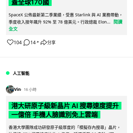
蓋全球170國
SpaceX 公佈最新第二季業績，受惠 Starlink 與 AI 業務帶動，
閱讀
季度收入按年飆升 92% 至 78 億美元。行政總裁 Elon...
全文
104
14
分享
↗
人工智能
Vin
16 小時
港大研原子級新晶片 AI 搜尋速度提升
一億倍 手機人臉識別免上雲端
香港大學團隊成功研發原子級厚度的「模擬存內搜尋」晶片，