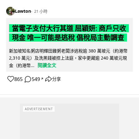
Lawton
21 小時
當電子支付大行其道 屈穎妍: 商戶只收
現金 唯一可能是逃稅 倡稅局主動調查
新加坡知名粥店明輝田雞粥老闆涉逃稅逾 380 萬坡元（約港幣
2,310 萬元）及洗黑錢被控上法庭，家中更藏逾 240 萬坡元現
閱讀全文
金（約港幣...
865
549
分享
↗
ADVERTISEMENT