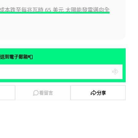
成本跌至每兆瓦時 65 美元 太陽能發電邁向全
📮
送到電子郵箱
看留言
分享