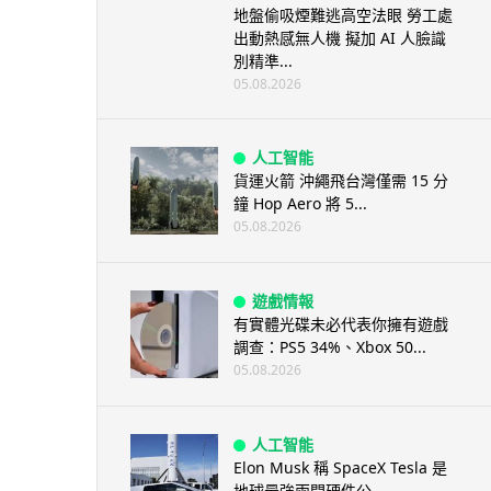
地盤偷吸煙難逃高空法眼 勞工處
出動熱感無人機 擬加 AI 人臉識
別精準...
05.08.2026
人工智能
貨運火箭 沖繩飛台灣僅需 15 分
鐘 Hop Aero 將 5...
05.08.2026
遊戲情報
有實體光碟未必代表你擁有遊戲
調查：PS5 34%、Xbox 50...
05.08.2026
人工智能
Elon Musk 稱 SpaceX Tesla 是
地球最強兩間硬件公...