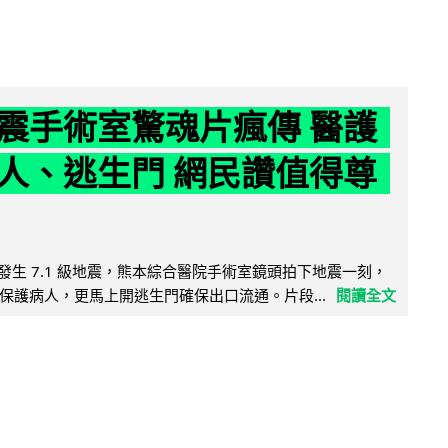
震手術室驚魂片瘋傳 醫護
人、逃生門 網民讚值得尊
8 日發生 7.1 級地震，熊本綜合醫院手術室鏡頭拍下地震一刻，
保護病人，更馬上開逃生門確保出口流通。片段...
閱讀全文