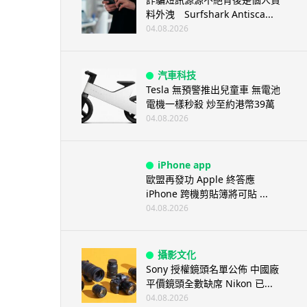
料外洩 Surfshark Antisca...
04.08.2026
汽車科技
Tesla 無預警推出兒童車 無電池
電機一樣秒殺 炒至約港幣39萬
04.08.2026
iPhone app
歐盟再發功 Apple 終答應
iPhone 跨機剪貼簿將可貼 ...
04.08.2026
攝影文化
Sony 授權鏡頭名單公佈 中國廠
平價鏡頭全數缺席 Nikon 已...
04.08.2026