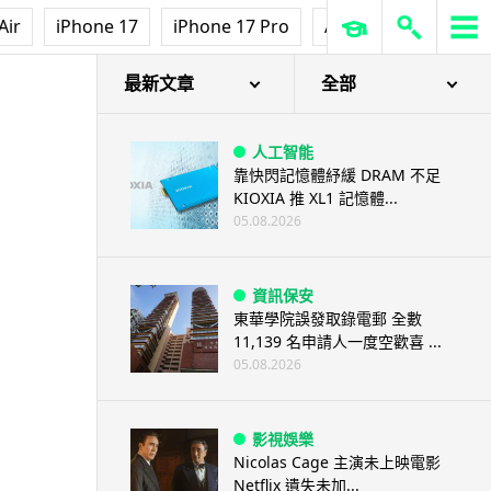
Air
iPhone 17
iPhone 17 Pro
AirPods Pro 3
Ap
最新文章
全部
人工智能
靠快閃記憶體紓緩 DRAM 不足
KIOXIA 推 XL1 記憶體...
05.08.2026
資訊保安
東華學院誤發取錄電郵 全數
11,139 名申請人一度空歡喜 ...
05.08.2026
影視娛樂
Nicolas Cage 主演未上映電影
Netflix 遺失未加...