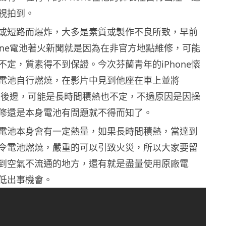
視拍到。
或短路而爆炸，大多是素質或製作不良所致，早前
hone電池著火新聞就是因為在非官方地點維修，可能
不定，質素得不到保證。今次芬蘭青年的iPhone懷
電池自行燃燒，在影片中見到他座在車上並將
到褲袋後邊，可能是長時間積熱也不定，不過原因是因操
修還是本身電池有問題就不得而知了。
電池本身會有一定熱量，如果長時間積熱，當達到
令電池燃燒，嚴重的可以引致火災，所以大家要留
到空氣不流通的地方，還有就是盡量使用原廠電
低出事機會。