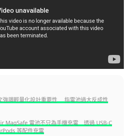
a 發文強調輕量化設計重要性 指電池過大反成性
 Air MagSafe 電池不只為手機充電 透過 USB-C
irPods 等配件充電