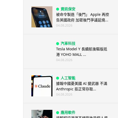
資訊保安
被命令製造「後門」 Apple 再控
告英國政府 加密後門爭議延燒...
04.08.2026
汽車科技
Tesla Model Y 長續航後驅版抵
港 YOHO MALL ...
04.08.2026
人工智能
據報中國憂美國 AI 變武器 不滿
Anthropic 拒正常存取...
04.08.2026
應用軟件
詐騙短訊源源不絕背後是個人資