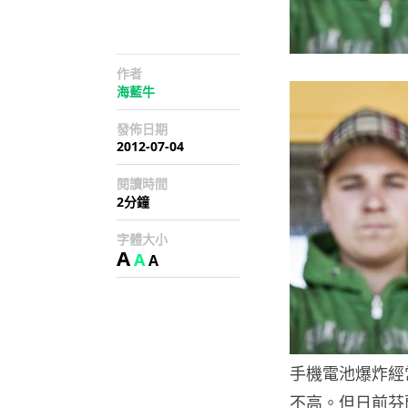
作者
海藍牛
發佈日期
2012-07-04
閱讀時間
2分鐘
字體大小
A
A
A
手機電池爆炸經
不高。但日前芬