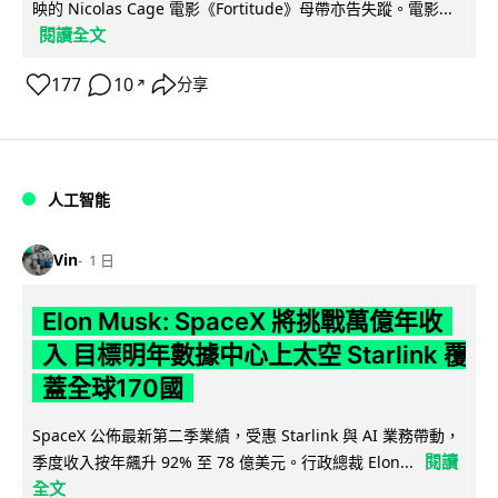
映的 Nicolas Cage 電影《Fortitude》母帶亦告失蹤。電影...
閱讀全文
177
10
分享
↗
人工智能
Vin
1 日
Elon Musk: SpaceX 將挑戰萬億年收
入 目標明年數據中心上太空 Starlink 覆
蓋全球170國
SpaceX 公佈最新第二季業績，受惠 Starlink 與 AI 業務帶動，
閱讀
季度收入按年飆升 92% 至 78 億美元。行政總裁 Elon...
全文