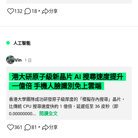
132
18
分享
↗
人工智能
Vin
1 日
港大研原子級新晶片 AI 搜尋速度提升
一億倍 手機人臉識別免上雲端
香港大學團隊成功研發原子級厚度的「模擬存內搜尋」晶片，
比傳統 CPU 搜尋速度快約 1 億倍，延遲低至 36 皮秒（即
閱讀全文
0.00000000...
361
81
分享
↗