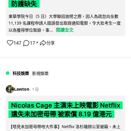
防護缺失
東華學院今日（5 日）大學聯招放榜之際，因人為疏忽向全數
11,139 名課程申請人錯誤發出取錄通知電郵，令大批考生一度
閱讀全文
以為獲得學位取錄，事...
147
17
分享
↗
科技娛樂
影視娛樂
Lawton
1 日
Nicolas Cage 主演未上映電影 Netflix
遺失未加密母帶 被索償 8.19 億港元
【唔見未加密母帶咁大件事】Netflix 洛杉磯辦公室被竊，未上