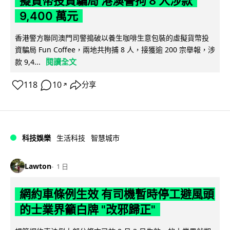
擬貨幣投資騙局 港澳警拘 8 人涉款
9,400 萬元
香港警方聯同澳門司警搗破以養生咖啡生意包裝的虛擬貨幣投
資騙局 Fun Coffee，兩地共拘捕 8 人，接獲逾 200 宗舉報，涉
閱讀全文
款 9,4...
118
10
分享
↗
科技娛樂
生活科技
智慧城市
Lawton
1 日
網約車條例生效 有司機暫時停工避風頭
的士業界籲白牌 "改邪歸正"