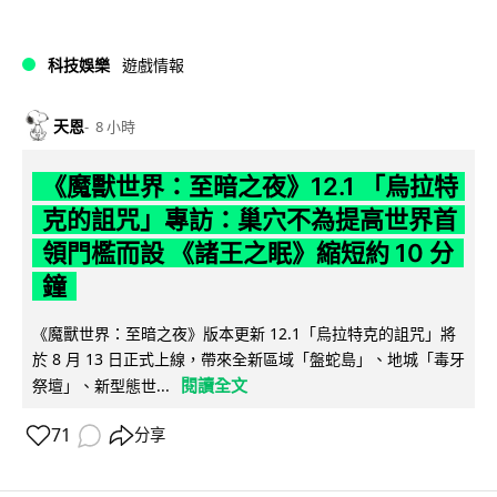
科技娛樂
遊戲情報
天恩
8 小時
《魔獸世界：至暗之夜》12.1 「烏拉特
克的詛咒」專訪：巢穴不為提高世界首
領門檻而設 《諸王之眠》縮短約 10 分
鐘
《魔獸世界：至暗之夜》版本更新 12.1「烏拉特克的詛咒」將
於 8 月 13 日正式上線，帶來全新區域「盤蛇島」、地城「毒牙
閱讀全文
祭壇」、新型態世...
71
分享