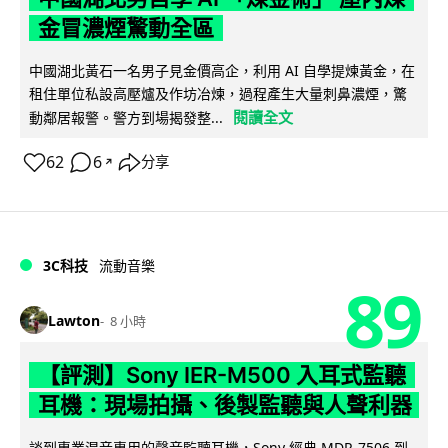
金冒濃煙驚動全區
中國湖北黃石一名男子見金價高企，利用 AI 自學提煉黃金，在
租住單位私設高壓爐及作坊冶煉，過程產生大量刺鼻濃煙，驚
閱讀全文
動鄰居報警。警方到場揭發整...
62
6
分享
↗
3C科技
流動音樂
89
Lawton
8 小時
【評測】Sony IER-M500 入耳式監聽
耳機：現場拍攝、後製監聽與人聲利器
談到專業混音專用的聲音監聽耳機，Sony 經典 MDR-7506 到