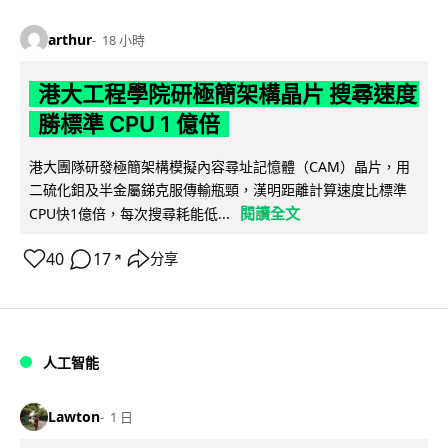
arthur
18 小時
港大工程學院研極簡架構晶片 搜尋速度
勝標準 CPU 1 億倍
港大團隊研發極簡架構模擬內容尋址記憶體（CAM）晶片，用
二硫化鉬及半金屬銻克服傳輸瓶頸，漢明距離計算速度比標準
閱讀全文
CPU快1億倍，每次搜尋耗能低...
40
17
分享
↗
人工智能
Lawton
1 日