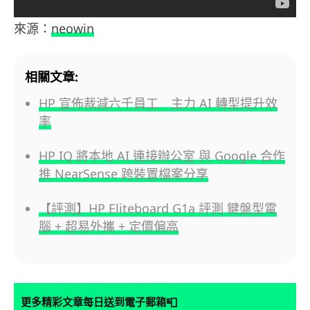
來源：
neowin
相關文章:
HP 宣佈裁減六千員工 主力 AI 轉型提升效
率
HP IQ 將本地 AI 連接辦公室 與 Google 合作
推 NearSense 跨裝置檔案分享
【評測】HP Eliteboard G1a 評測 鍵盤型電
腦 + 超易外攜 + 定價偏高
📮
更多精彩文章每日送到電子郵箱