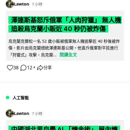
Lawton
7 小時
澤連斯基怒斥俄軍「人肉狩獵」 無人機
追殺烏克蘭小販近 40 秒仍被炸傷
烏克蘭克爾松一名 52 歲小販被俄軍無人機追擊近 40 秒後被炸
傷，影片由烏克蘭總統澤連斯基公開。他直斥俄軍對平民進行
閱讀全文
「狩獵式」攻擊，烏克蘭...
38
12
分享
↗
人工智能
Lawton
7 小時
中國湖北男自學 AI 「煉金術」 屋內煉