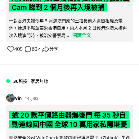
Cam 睇到 2 個月後再入境被捕
一對香港夫婦今年 5 月遊澳門乘的士拾獲他人遺留相機及電
池，拾遺不報並帶返香港自用。兩人本月 2 日經港珠澳大橋再
閱讀全文
次入境澳門時，被治安警察局...
405
60
分享
↗
3C科技
家居無線
Vin
14 小時
逾 20 款平價路由器爆後門 每 35 秒自
動連線回中國 全球 10 萬用家私隱堪憂
網絡安全公司 VulnCheck 揭發中國智博通電子（Zbtlink）生產