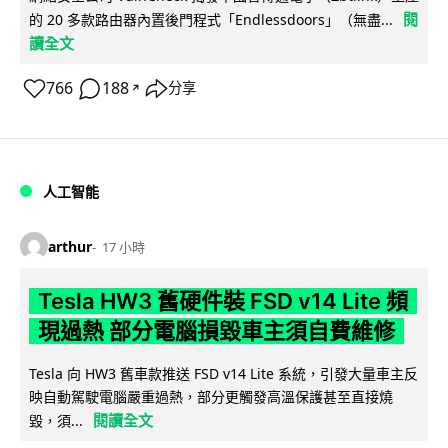
閱
的 20 多款路由器內置後門程式「Endlessdoors」（無盡...
讀全文
766
188
分享
↗
人工智能
arthur
17 小時
Tesla HW3 舊硬件裝 FSD v14 Lite 頻
現過熱 部分電腦損毀車主須自費維修
Tesla 向 HW3 舊車款推送 FSD v14 Lite 系統，引發大量車主反
映自動駕駛電腦嚴重過熱，部分更觸發高溫保護甚至直接燒
閱讀全文
毀，須...