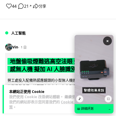
44
21
分享
↗
人工智能
×
Vin
1 日
地盤偷吸煙難逃高空法眼 勞工處出動熱
感無人機 擬加 AI 人臉識別精準執法
勞工處投入配備熱感應鏡頭的小型無人機進行高空巡邏以打擊
地盤違例吸煙，並正研究於未來一年內引入 AI 人臉識別與行為
本網站正使用 Cookie
閱讀全文
分析功能，結合三大技術進一...
我們使用 Cookie 改善網站體驗。 繼續使用
🎵
⛶
我們的網站即表示您同意我們的
Cookie 政
246
57
分享
↗
策
。
📖 詳細評測
→