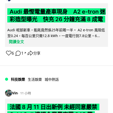
Audi 最慳電量產車現身 A2 e-tron 迷
彩造型曝光 快充 26 分鐘充滿 8 成電
Audi 呢部新車，能耗竟然係25年前嘅一半。 A2 e-tron 風阻低
至0.24，每百公里只需12.8 kWh，一度電行到7.8公里。6...
閱讀全文
6
1
分享
↗
科技娛樂
生活娛樂
城中熱話
Vin
11 小時
法國 8 月 11 日出新例 未經同意嚴禁