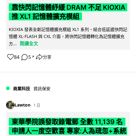
靠快閃記憶體紓緩 DRAM 不足 KIOXIA
推 XL1 記憶體擴充模組
KIOXIA 發表全新記憶體擴充模組 XL1 系列，結合低延遲快閃記
憶體 XL-FLASH 與 CXL 介面，將快閃記憶體轉化為記憶體擴充
閱讀全文
方...
84
5
分享
↗
商業科技
資訊保安
Lawton
1 日
東華學院誤發取錄電郵 全數 11,139 名
申請人一度空歡喜 專家:人為疏忽+系統