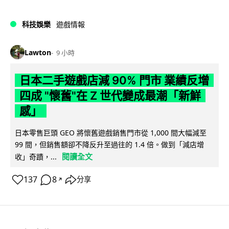
科技娛樂
遊戲情報
Lawton
9 小時
日本二手遊戲店減 90% 門市 業績反增
四成 "懷舊"在 Z 世代變成最潮「新鮮
感」
日本零售巨頭 GEO 將懷舊遊戲銷售門市從 1,000 間大幅減至
99 間，但銷售額卻不降反升至過往的 1.4 倍。做到「減店增
閱讀全文
收」奇蹟，...
137
8
分享
↗