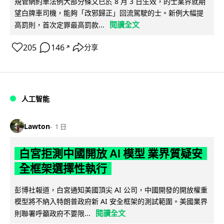
規管網約車法例大部分條文已於 8 月 3 日生效，的士業界就期
望白牌車司機，能夠「改邪歸正」回流駕駛的士。新例大幅提
閱讀全文
高罰則，首次定罪最高罰款...
205
146
分享
↗
人工智能
Lawton
1 日
白宮拒測中國開放 AI 模型 業界質疑安
全框架選擇性執行
彭博社報道，白宮通知美國頂尖 AI 公司，中國開發的開放權重
模型將不納入特朗普政府新 AI 安全框架的測試範圍。美國業界
閱讀全文
則聯署呼籲政府不要限...