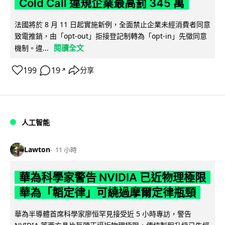
Cold Call 違規企業最高罰 345 萬
法國將於 8 月 11 日起實施新例，全面禁止企業未經消費者同意
致電推銷，由「opt-out」拒接登記制轉為「opt-in」先徵同意
閱讀全文
機制。違...
199
19
分享
↗
人工智能
Lawton
11 小時
華為科學家警告 NVIDIA 已近物理極限
華為「韜定律」可繞過摩爾定律瓶頸
華為半導體首席科學家廖恒罕見接受近 5 小時專訪，警告