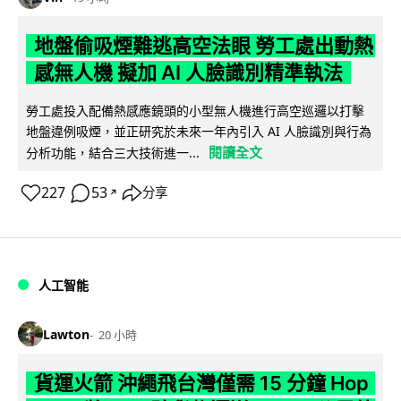
地盤偷吸煙難逃高空法眼 勞工處出動熱
感無人機 擬加 AI 人臉識別精準執法
勞工處投入配備熱感應鏡頭的小型無人機進行高空巡邏以打擊
地盤違例吸煙，並正研究於未來一年內引入 AI 人臉識別與行為
閱讀全文
分析功能，結合三大技術進一...
227
53
分享
↗
人工智能
Lawton
20 小時
貨運火箭 沖繩飛台灣僅需 15 分鐘 Hop