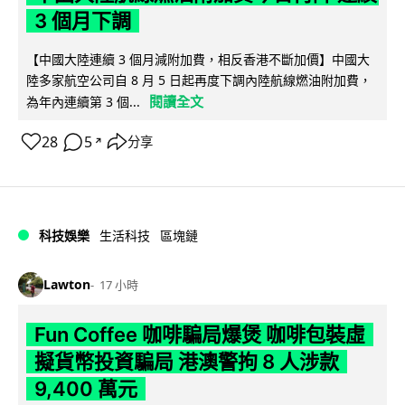
3 個月下調
【中國大陸連續 3 個月減附加費，相反香港不斷加價】中國大
陸多家航空公司自 8 月 5 日起再度下調內陸航線燃油附加費，
閱讀全文
為年內連續第 3 個...
28
5
分享
↗
科技娛樂
生活科技
區塊鏈
Lawton
17 小時
Fun Coffee 咖啡騙局爆煲 咖啡包裝虛
擬貨幣投資騙局 港澳警拘 8 人涉款
9,400 萬元