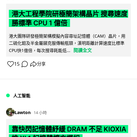
港大工程學院研極簡架構晶片 搜尋速度
勝標準 CPU 1 億倍
港大團隊研發極簡架構模擬內容尋址記憶體（CAM）晶片，用
二硫化鉬及半金屬銻克服傳輸瓶頸，漢明距離計算速度比標準
閱讀全文
CPU快1億倍，每次搜尋耗能低...
15
分享
人工智能
Lawton
14 小時
靠快閃記憶體紓緩 DRAM 不足 KIOXIA