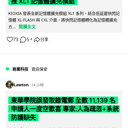
推 XL1 記憶體擴充模組
KIOXIA 發表全新記憶體擴充模組 XL1 系列，結合低延遲快閃記
憶體 XL-FLASH 與 CXL 介面，將快閃記憶體轉化為記憶體擴充
閱讀全文
方...
73
5
分享
↗
商業科技
資訊保安
Lawton
14 小時
東華學院誤發取錄電郵 全數 11,139 名
申請人一度空歡喜 專家:人為疏忽+系統
防護缺失