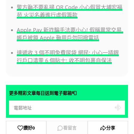
警方籲不要亂掃 QR Code 小心假冒大埔宏福
苑 火災名義進行虛假籌款
Apple Pay 新詐騙手法要小心! 假稱異常交易,
帳戶被鎖 Apple 籲用戶勿回撥電話
速遞收 3 個不明免費尿袋 網民: 小心一插銀
行戶口清零 6 個貼士: 收不明包裹自保法
📮
更多精彩文章每日送到電子郵箱
讚好
0
看留言
分享