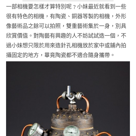
一部相機要怎樣才算特別呢﹖小妹最近就看到一些
很有特色的相機，有陶瓷、銅器等製的相機，外形
像藝術品之餘可以拍照，雙重藝術集於一身，別具
欣賞價值。對陶藝有興趣的人不妨試試造一個，不
過小妹想只限於用來造針孔相機放於家中或鋪內拍
攝固定的地方，畢竟陶瓷都不適合隨身攜帶。