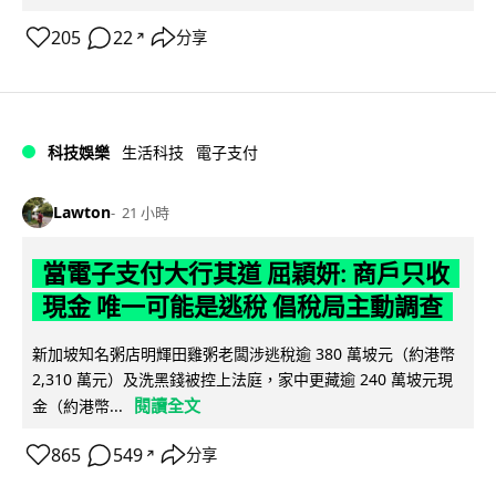
205
22
分享
↗
科技娛樂
生活科技
電子支付
Lawton
21 小時
當電子支付大行其道 屈穎妍: 商戶只收
現金 唯一可能是逃稅 倡稅局主動調查
新加坡知名粥店明輝田雞粥老闆涉逃稅逾 380 萬坡元（約港幣
2,310 萬元）及洗黑錢被控上法庭，家中更藏逾 240 萬坡元現
閱讀全文
金（約港幣...
865
549
分享
↗