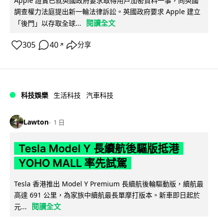
Apple 證實已就英國政府要求取得用戶加密資料一事，向英國
調查權力法庭提出新一輪法律訴訟。英國政府要求 Apple 建立
閱讀全文
「後門」以存取全球...
305
40
分享
↗
科技娛樂
生活科技
汽車科技
Lawton
1 日
Tesla Model Y 長續航後驅版抵港
YOHO MALL 率先試駕
Tesla 香港推出 Model Y Premium 長續航後輪驅動版，續航最
高達 691 公里，為家族中續航最長單摩打版本。新車即日起於
閱讀全文
元...