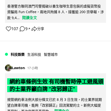
香港警方聯同澳門司警搗破以養生咖啡生意包裝的虛擬貨幣投
資騙局 Fun Coffee，兩地共拘捕 8 人，接獲逾 200 宗舉報，涉
閱讀全文
款 9,4...
107
9
分享
↗
科技娛樂
生活科技
智慧城市
Lawton
17 小時
網約車條例生效 有司機暫時停工避風頭
的士業界籲白牌 "改邪歸正"
規管網約車法例大部分條文已於 8 月 3 日生效，的士業界就期
望白牌車司機，能夠「改邪歸正」回流駕駛的士。新例大幅提
閱讀全文