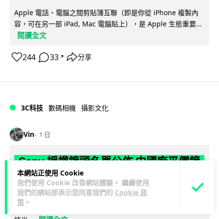
Apple 電話、電腦之間剪貼簿互聯（即是你從 iPhone 複製內
容，可在另一部 iPad, Mac 電腦貼上），是 Apple 生態重要...
閱讀全文
244
33
分享
↗
3C科技
數碼相機
攝影文化
Vin
1 日
Sony 授權鏡頭名單公佈 中國廠平價鏡
本網站正使用 Cookie
頭全數缺席 Nikon 已告唯卓仕侵權
我們使用 Cookie 改善網站體驗。 繼續使用
我們的網站即表示您同意我們的
Cookie 政
Sony 公佈截至 2026 年 7 月的 E-Mount 鏡頭官方授權合作夥
策
。
伴名單，共 9 間夥伴入圍，包括蔡司、富士、適馬、騰龍等傳