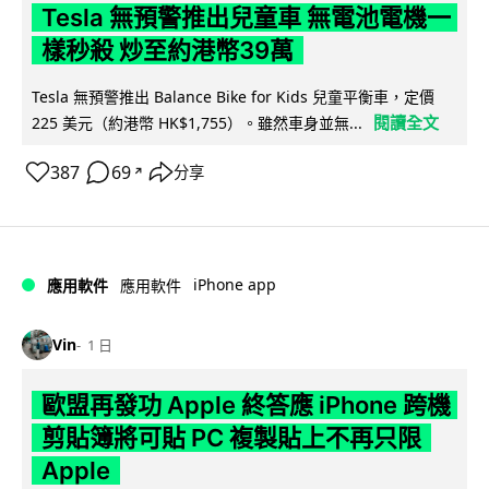
Tesla 無預警推出兒童車 無電池電機一
樣秒殺 炒至約港幣39萬
Tesla 無預警推出 Balance Bike for Kids 兒童平衡車，定價
閱讀全文
225 美元（約港幣 HK$1,755）。雖然車身並無...
387
69
分享
↗
iPhone app
應用軟件
應用軟件
Vin
1 日
歐盟再發功 Apple 終答應 iPhone 跨機
剪貼簿將可貼 PC 複製貼上不再只限
Apple