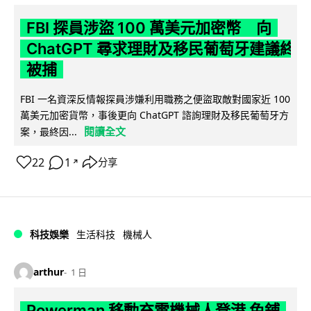
FBI 探員涉盜 100 萬美元加密幣 向
ChatGPT 尋求理財及移民葡萄牙建議終
被捕
FBI 一名資深反情報探員涉嫌利用職務之便盜取敵對國家近 100
萬美元加密貨幣，事後更向 ChatGPT 諮詢理財及移民葡萄牙方
閱讀全文
案，最終因...
22
1
分享
↗
科技娛樂
生活科技
機械人
arthur
1 日
Powerman 移動充電機械人登港 免鋪