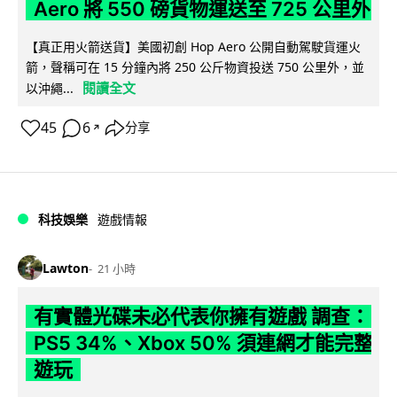
Aero 將 550 磅貨物運送至 725 公里外
【真正用火箭送貨】美國初創 Hop Aero 公開自動駕駛貨運火
箭，聲稱可在 15 分鐘內將 250 公斤物資投送 750 公里外，並
閱讀全文
以沖繩...
45
6
分享
↗
科技娛樂
遊戲情報
Lawton
21 小時
有實體光碟未必代表你擁有遊戲 調查：
PS5 34%、Xbox 50% 須連網才能完整
遊玩