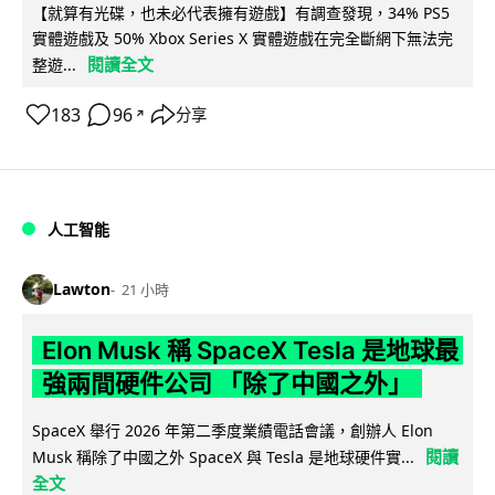
【就算有光碟，也未必代表擁有遊戲】有調查發現，34% PS5
實體遊戲及 50% Xbox Series X 實體遊戲在完全斷網下無法完
閱讀全文
整遊...
183
96
分享
↗
人工智能
Lawton
21 小時
Elon Musk 稱 SpaceX Tesla 是地球最
強兩間硬件公司 「除了中國之外」
SpaceX 舉行 2026 年第二季度業績電話會議，創辦人 Elon
閱讀
Musk 稱除了中國之外 SpaceX 與 Tesla 是地球硬件實...
全文