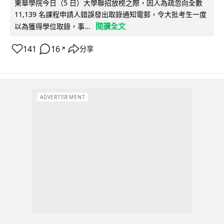
東華學院今日（5 日）大學聯招放榜之際，因人為疏忽向全數
11,139 名課程申請人錯誤發出取錄通知電郵，令大批考生一度
閱讀全文
以為獲得學位取錄，事...
141
16
分享
↗
ADVERTISEMENT