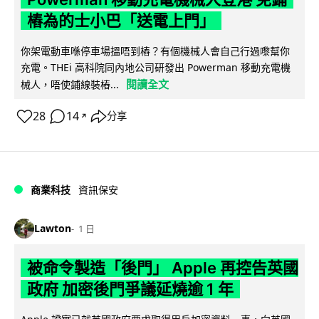
樁為的士小巴「送電上門」
你架電動車喺停車場搵唔到樁？有個機械人會自己行過嚟幫你
充電。THEi 高科院同內地公司研發出 Powerman 移動充電機
閱讀全文
械人，唔使鋪線裝樁...
28
14
分享
↗
商業科技
資訊保安
Lawton
1 日
被命令製造「後門」 Apple 再控告英國
政府 加密後門爭議延燒逾 1 年