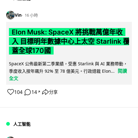
Vin
16 小時
Elon Musk: SpaceX 將挑戰萬億年收
入 目標明年數據中心上太空 Starlink 覆
蓋全球170國
SpaceX 公佈最新第二季業績，受惠 Starlink 與 AI 業務帶動，
閱讀
季度收入按年飆升 92% 至 78 億美元。行政總裁 Elon...
全文
104
14
分享
↗
人工智能