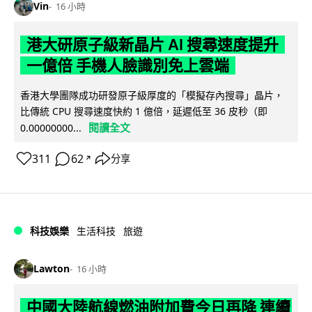
Vin
16 小時
港大研原子級新晶片 AI 搜尋速度提升
一億倍 手機人臉識別免上雲端
香港大學團隊成功研發原子級厚度的「模擬存內搜尋」晶片，
比傳統 CPU 搜尋速度快約 1 億倍，延遲低至 36 皮秒（即
閱讀全文
0.00000000...
311
62
分享
↗
科技娛樂
生活科技
旅遊
Lawton
16 小時
中國大陸航線燃油附加費今日再降 連續