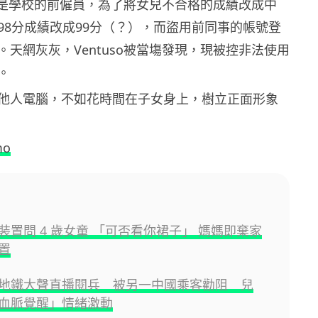
so是學校的前僱員，
為了將女兒不合格的成績改成中
98分成績改成99分（？），
而盜用前同事的帳號登
。天網灰灰，
Ventuso被當塲發現，現被控非法使用
。
他人電腦，不如花時間在子女身上，
樹立正面形象
mo
裝置問 4 歲女童 「可否看你裙子」 媽媽即棄家
置
地鐵大聲直播閱兵 被另一中國乘客勸阻 兒
血脈覺醒」情緒激動