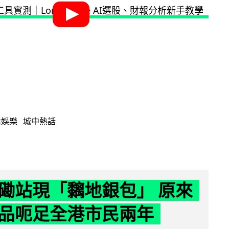
活娛樂
城中熱話
磡站現「黐地銀包」 原來
品呃足全港市民兩年