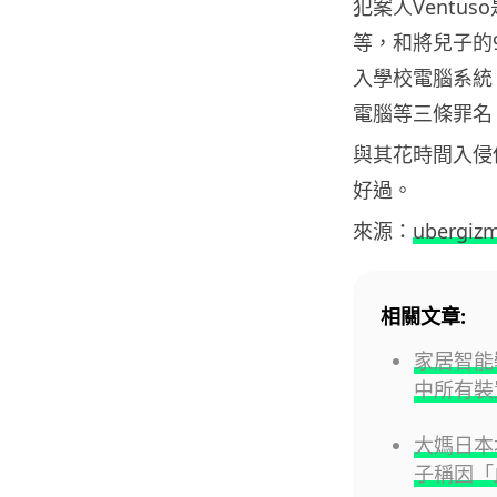
犯案人Ventu
等，
和將兒子的
入學校電腦系統
電腦等三條罪名
與其花時間入侵
好過。
來源：
ubergiz
相關文章:
家居智能
中所有裝
大媽日本
子稱因「