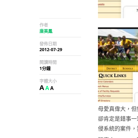
作者
唐美鳳
發佈日期
2012-07-29
閱讀時間
1分鐘
字體大小
A
A
A
母愛真偉大，但
卻肯定是錯事一
侵系統的案件，