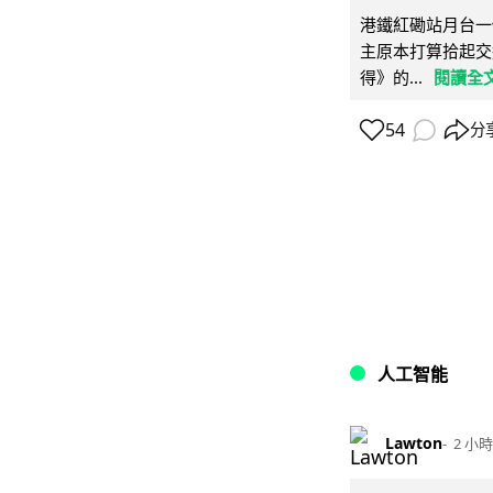
港鐵紅磡站月台一
主原本打算拾起交
得》的...
閱讀全
54
分
人工智能
Lawton
2 小時