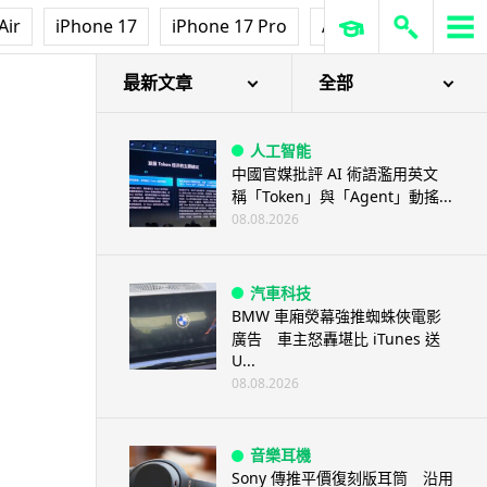
Air
iPhone 17
iPhone 17 Pro
AirPods Pro 3
Ap
最新文章
全部
人工智能
中國官媒批評 AI 術語濫用英文
稱「Token」與「Agent」動搖...
08.08.2026
汽車科技
BMW 車廂熒幕強推蜘蛛俠電影
廣告 車主怒轟堪比 iTunes 送
U...
08.08.2026
音樂耳機
Sony 傳推平價復刻版耳筒 沿用