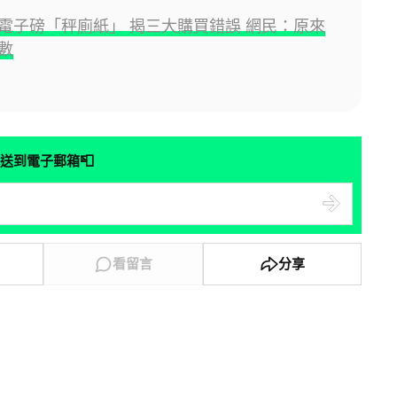
電子磅「秤廁紙」 揭三大購買錯誤 網民：原來
數
📮
送到電子郵箱
看留言
分享