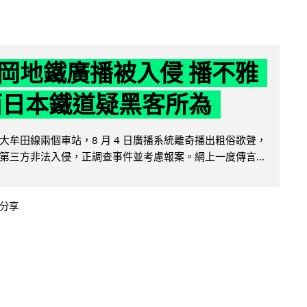
岡地鐵廣播被入侵 播不雅
西日本鐵道疑黑客所為
大牟田線兩個車站，8 月 4 日廣播系統離奇播出粗俗歌聲，
第三方非法入侵，正調查事件並考慮報案。網上一度傳言...
分享