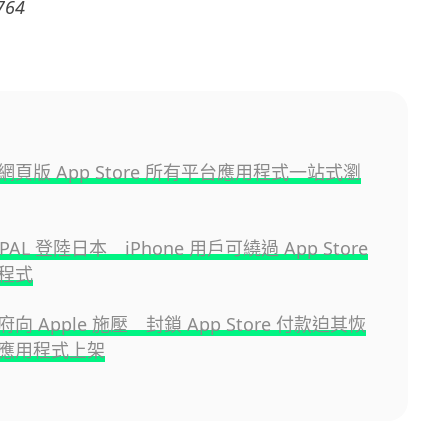
764
 推網頁版 App Store 所有平台應用程式一站式瀏
re PAL 登陸日本 iPhone 用戶可繞過 App Store
程式
向 Apple 施壓 封鎖 App Store 付款迫其恢
應用程式上架