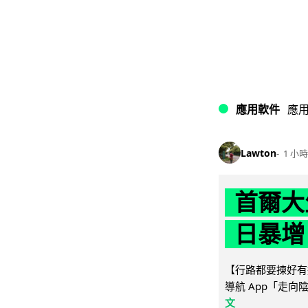
應用軟件
應
Lawton
1 小時
首爾大
日暴增
【行路都要揀好有遮
導航 App「走向
文