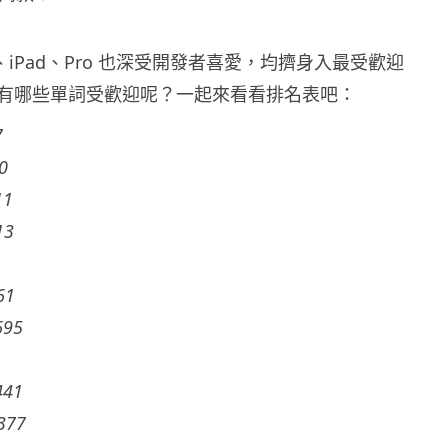
e、iPad、Pro 也深受開發者喜愛，均擠身入最受歡迎
有哪些單詞受歡迎呢？一起來看看排名表吧：
7
90
11
13
61
695
441
377