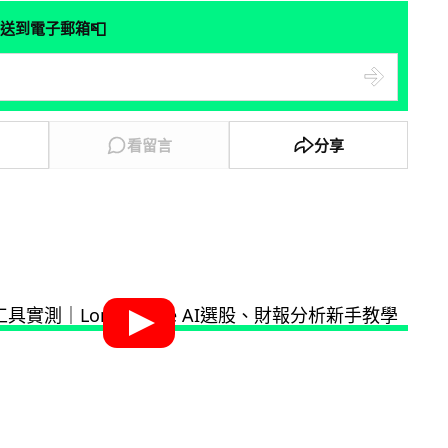
📮
送到電子郵箱
看留言
分享