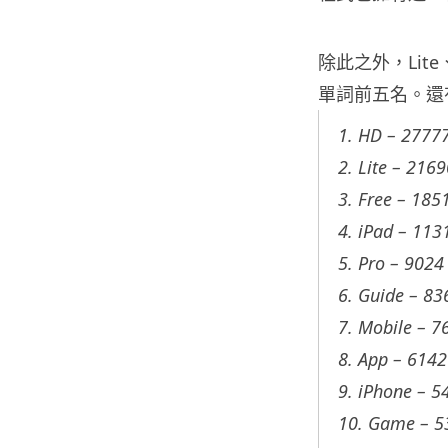
除此之外，Lit
單詞前五名。還
1. HD – 2777
2. Lite – 216
3. Free – 185
4. iPad – 113
5. Pro – 9024
6. Guide – 83
7. Mobile – 7
8. App – 6142
9. iPhone – 5
10. Game – 5