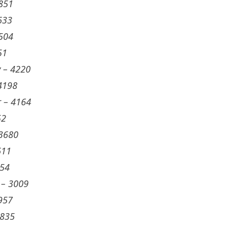
4851
633
4504
51
y – 4220
 4198
r – 4164
52
 3680
611
254
 – 3009
957
2835