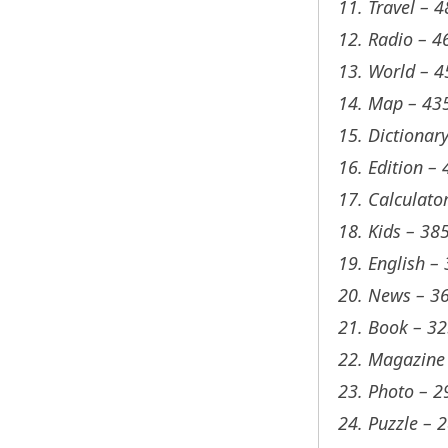
11. Travel – 
12. Radio – 4
13. World – 
14. Map – 43
15. Dictionar
16. Edition –
17. Calculato
18. Kids – 38
19. English –
20. News – 3
21. Book – 3
22. Magazine
23. Photo – 2
24. Puzzle – 