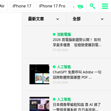
Air
iPhone 17
iPhone 17 Pro
AirPods Pro 3
Ap
最新文章
全部
流動電腦
2026 買電腦新趨勢公開！ 如何
享最多優惠 從極致便攜到電...
07.08.2026
人工智能
ChatGPT 免費呼叫 Adobe 一句
話跨軟體修圖兼整 PDF ...
07.08.2026
人工智能
日本偶像零編程知識 靠 AI 搞了
一整個直播系統 在日本技術...