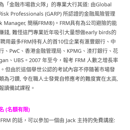
「金融市場救火隊」的專業大行其道: 由Global
of Risk Professionals (GARP) 所認證的金融風險管理
 Risk Manager, 簡稱FRM®)。FRM具有為公司避險的能
, 難怪這門專業近年吸引大量想做early birds的
港聘用最多FRM持有人的首10位企業有滙豐銀行、中
行、PwC、香港金融管理局、KPMG、渣打銀行、花
rgan、UBS。2007 年至今，報考 FRM 人數之增長率
6%。但由於這個舉世公認的考試內容不停隨著市場發
頗為刁鑽, 令在職人士發覺自修應考的難度實在太高,
報讀備試課程。
 (名額有限)
FRM 的話，可以參加一個由 Jack 主持的免費講座: