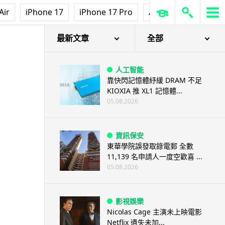
Air
iPhone 17
iPhone 17 Pro
AirPods Pro 3
Ap
最新文章
全部
人工智能
靠快閃記憶體紓緩 DRAM 不足
KIOXIA 推 XL1 記憶體...
05.08.2026
資訊保安
東華學院誤發取錄電郵 全數
11,139 名申請人一度空歡喜 ...
05.08.2026
影視娛樂
Nicolas Cage 主演未上映電影
Netflix 遺失未加...