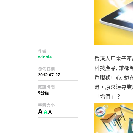
作者
winnie
香港人用電子產
科技產品, 誰
發佈日期
2012-07-27
戶服務中心, 還在
過，原來連專業
閱讀時間
5分鐘
「增值」？
字體大小
A
A
A