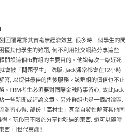
」
「個別回覆電郵其實毫無經濟效益, 很多時一個學生的問
困擾其他學生的難題, 何不利用社交網絡分享這些
k解釋開設這個fb群組的主要目的。他說每次一臨近死
組就會被「問題學生」 洗版, Jack通常都會在12小時
解答, 以提供最佳的售後服務。該群組的價值也不止
。FRM考生必須要對國際金融時事留心, 故此Jack
貼一些新聞或評論文章。另外群組也是一個討論區,
流溫習心得, 部份「高材生」甚至自發性解答其他同
難得。玩fb已不限於分享你吃過的東西, 還可以隨時
西，i世代萬歲!!