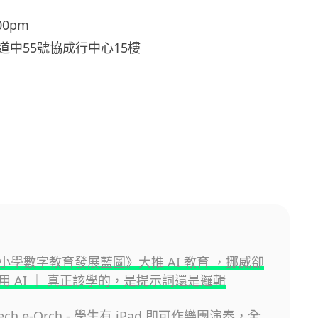
00pm
道中55號協成行中心15樓
小學數字教育發展藍圖》大推 AI 教育 ，挪威卻
用 AI ｜ 真正該學的，是提示詞還是邏輯
ech e-Orch - 學生有 iPad 即可作樂團演奏，全