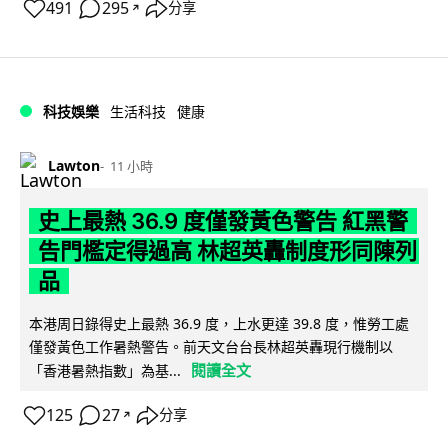
491
295
分享
↗
科技娛樂
生活科技
健康
Lawton
11 小時
史上最熱 36.9 度僅發黃色警告 紅黑警
告門檻定得過高 林超英轟制度形同陳列
品
本港周日錄得史上最熱 36.9 度，上水更達 39.8 度，惟勞工處
僅發黃色工作暑熱警告。前天文台台長林超英轟現行機制以
閱讀全文
「香港暑熱指數」為基...
125
27
分享
↗