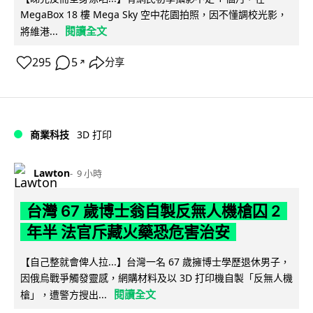
MegaBox 18 樓 Mega Sky 空中花園拍照，因不懂調校光影，
閱讀全文
將維港...
295
5
分享
↗
商業科技
3D 打印
Lawton
9 小時
台灣 67 歲博士翁自製反無人機槍囚 2
年半 法官斥藏火藥恐危害治安
【自己整就會俾人拉...】台灣一名 67 歲擁博士學歷退休男子，
因俄烏戰爭觸發靈感，網購材料及以 3D 打印機自製「反無人機
閱讀全文
槍」，遭警方搜出...