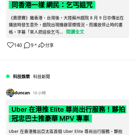
同香港一樣 網民：乞丐詛咒
《奧德賽》繼香港、台灣後，大陸蘇州戲院 8 月 9 日亦傳出在
播放時發生意外，戲院出現機器冒煙情況，而播放停止時的畫
閱讀全文
格，字幕「來人把這些乞丐...
140
9
分享
↗
科技娛樂
科技新聞
duncan
10 小時
Uber 在港推 Elite 尊尚出行服務！夥拍
冠忠巴士推豪華 MPV 專車
Uber 在香港推出亞太區首個 Uber Elite 尊尚出行服務，夥拍