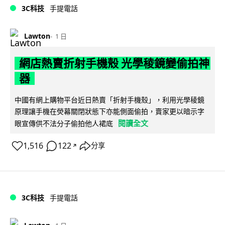
3C科技
手提電話
Lawton
1 日
網店熱賣折射手機殼 光學稜鏡變偷拍神
器
中國有網上購物平台近日熱賣「折射手機殼」，利用光學稜鏡
原理讓手機在熒幕關閉狀態下亦能側面偷拍，賣家更以暗示字
閱讀全文
眼宣傳供不法分子偷拍他人裙底
1,516
122
分享
↗
3C科技
手提電話