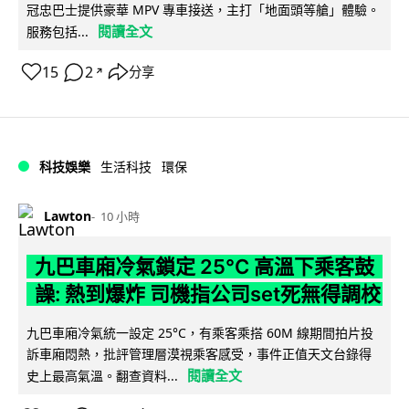
冠忠巴士提供豪華 MPV 專車接送，主打「地面頭等艙」體驗。
閱讀全文
服務包括...
15
2
分享
↗
科技娛樂
生活科技
環保
Lawton
10 小時
九巴車廂冷氣鎖定 25°C 高溫下乘客鼓
譟: 熱到爆炸 司機指公司set死無得調校
九巴車廂冷氣統一設定 25°C，有乘客乘搭 60M 線期間拍片投
訴車廂悶熱，批評管理層漠視乘客感受，事件正值天文台錄得
閱讀全文
史上最高氣溫。翻查資料...