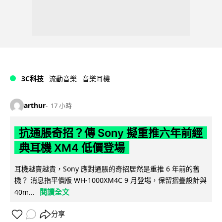
3C科技
流動音樂
音樂耳機
arthur
17 小時
抗通脹奇招？傳 Sony 擬重推六年前經
典耳機 XM4 低價登場
耳機越賣越貴，Sony 應對通脹的奇招居然是重推 6 年前的舊
機？ 消息指平價版 WH-1000XM4C 9 月登場，保留摺疊設計與
閱讀全文
40m...
分享