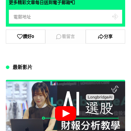
📮
更多精彩文章每日送到電子郵箱
讚好
0
看留言
分享
最新影片