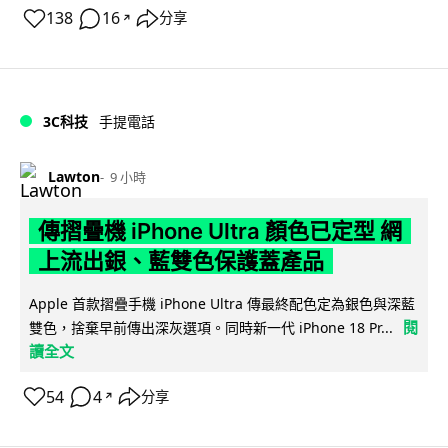
138
16
分享
↗
3C科技
手提電話
Lawton
9 小時
傳摺疊機 iPhone Ultra 顏色已定型 網
上流出銀、藍雙色保護蓋產品
Apple 首款摺疊手機 iPhone Ultra 傳最終配色定為銀色與深藍
閱
雙色，捨棄早前傳出深灰選項。同時新一代 iPhone 18 Pr...
讀全文
54
4
分享
↗