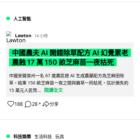
人工智能
Lawton
14 小時
中國農夫 AI 開錯除草配方 AI 幻覺累老
農蝕 17 萬 150 畝芝麻苗一夜枯死
中國安徽滁州一名 67 歲農民按 AI 生成農藥配方為芝麻田除
草，結果 150 畝芝麻苗一夜之間與雜草一同枯死，估計損失約
閱讀全文
15 萬元人民幣...
188
28
分享
↗
科技娛樂
生活科技
玩具