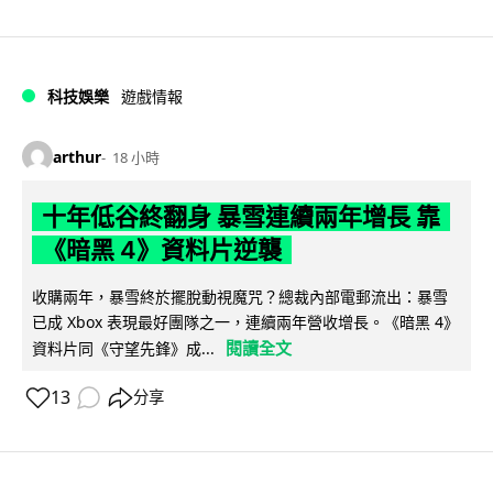
科技娛樂
遊戲情報
arthur
18 小時
十年低谷終翻身 暴雪連續兩年增長 靠
《暗黑 4》資料片逆襲
收購兩年，暴雪終於擺脫動視魔咒？總裁內部電郵流出：暴雪
已成 Xbox 表現最好團隊之一，連續兩年營收增長。《暗黑 4》
閱讀全文
資料片同《守望先鋒》成...
13
分享