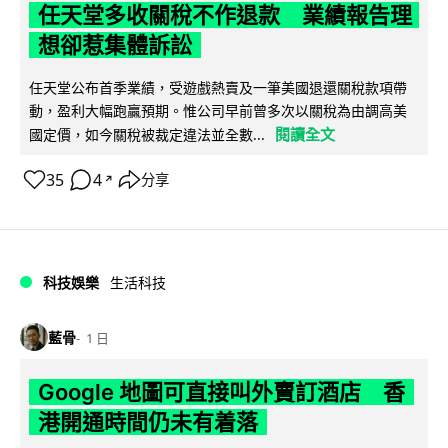
任天堂多收關稅不作退款 業績報告理
想卻惹集體訴訟
任天堂公布首季業績，受遊戲熱賣及一筆美國退還關稅款項帶
動，盈利大幅跑贏預期。惟公司早前曾多次以關稅為由調高美
閱讀全文
國定價，如今關稅被裁定違法並全數...
35
4
分享
↗
科技娛樂
生活科技
藍骨
1 日
Google 地圖可直接叫外賣訂酒店 香
港開通時間仍未有着落