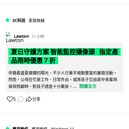
3C科技
家居無線
Lawton
11 小時
夏日守護方案 智能監控攝像頭 指定產
品限時優惠 7 折
伴隨着盛夏燦爛的陽光，不少人已著手規劃豐富的暑期活動。
然而，父母在忙碌工作、日常外出，或將孩子交由家中長輩與
閱讀全文
保母照顧時，對孩子總是十分牽掛。...
5
分享
Windows 11
應用軟件
應用軟件