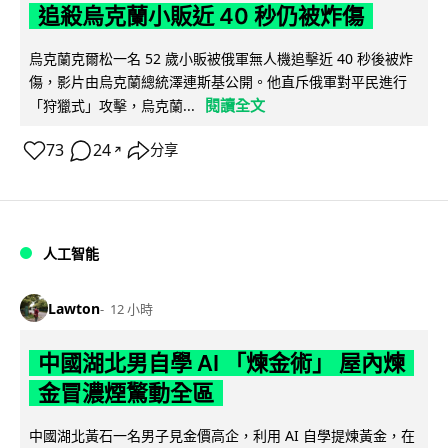
追殺烏克蘭小販近 40 秒仍被炸傷
烏克蘭克爾松一名 52 歲小販被俄軍無人機追擊近 40 秒後被炸
傷，影片由烏克蘭總統澤連斯基公開。他直斥俄軍對平民進行
閱讀全文
「狩獵式」攻擊，烏克蘭...
73
24
分享
↗
人工智能
Lawton
12 小時
中國湖北男自學 AI 「煉金術」 屋內煉
金冒濃煙驚動全區
中國湖北黃石一名男子見金價高企，利用 AI 自學提煉黃金，在