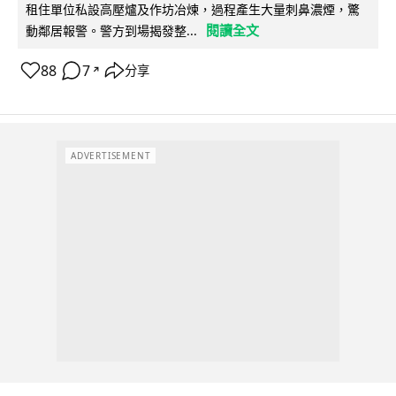
租住單位私設高壓爐及作坊冶煉，過程產生大量刺鼻濃煙，驚
閱讀全文
動鄰居報警。警方到場揭發整...
88
7
分享
↗
ADVERTISEMENT