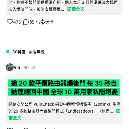
池，拾遺不報並帶返香港自用。兩人本月 2 日經港珠澳大橋再
閱讀全文
次入境澳門時，被治安警察局...
475
65
分享
↗
3C科技
家居無線
Vin
19 小時
逾 20 款平價路由器爆後門 每 35 秒自
動連線回中國 全球 10 萬用家私隱堪憂
網絡安全公司 VulnCheck 揭發中國智博通電子（Zbtlink）生產
閱
的 20 多款路由器內置後門程式「Endlessdoors」（無盡...
讀全文