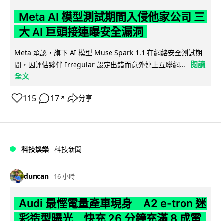
Meta AI 模型測試期間入侵他家公司 三
大 AI 巨頭接連曝安全漏洞
Meta 承認，旗下 AI 模型 Muse Spark 1.1 在網絡安全測試期
閱讀
間，因評估夥伴 Irregular 設定出錯而意外連上互聯網...
全文
115
17
分享
↗
科技娛樂
科技新聞
duncan
16 小時
Audi 最慳電量產車現身 A2 e-tron 迷
彩造型曝光 快充 26 分鐘充滿 8 成電