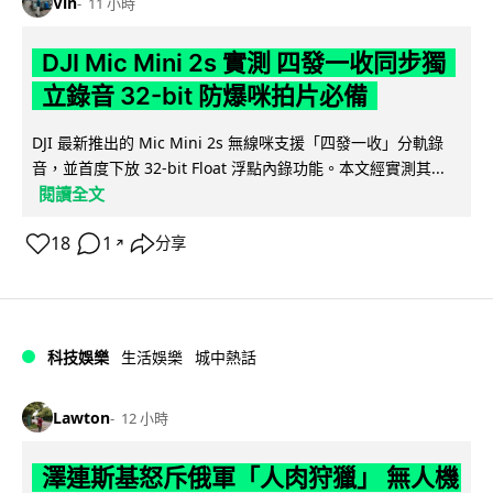
Vin
11 小時
DJI Mic Mini 2s 實測 四發一收同步獨
立錄音 32-bit 防爆咪拍片必備
DJI 最新推出的 Mic Mini 2s 無線咪支援「四發一收」分軌錄
音，並首度下放 32-bit Float 浮點內錄功能。本文經實測其...
閱讀全文
18
1
分享
↗
科技娛樂
生活娛樂
城中熱話
Lawton
12 小時
澤連斯基怒斥俄軍「人肉狩獵」 無人機