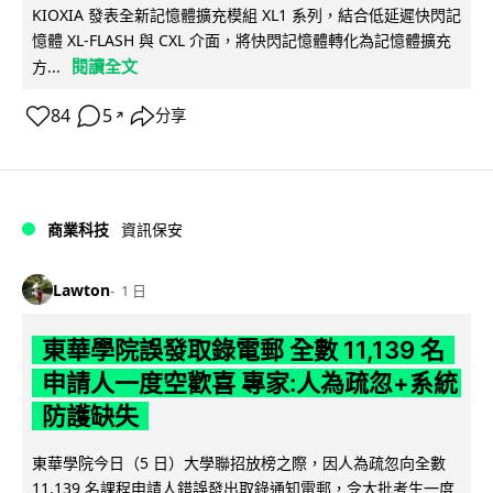
KIOXIA 發表全新記憶體擴充模組 XL1 系列，結合低延遲快閃記
憶體 XL-FLASH 與 CXL 介面，將快閃記憶體轉化為記憶體擴充
閱讀全文
方...
84
5
分享
↗
商業科技
資訊保安
Lawton
1 日
東華學院誤發取錄電郵 全數 11,139 名
申請人一度空歡喜 專家:人為疏忽+系統
防護缺失
東華學院今日（5 日）大學聯招放榜之際，因人為疏忽向全數
11,139 名課程申請人錯誤發出取錄通知電郵，令大批考生一度