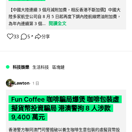
【中國大陸連續 3 個月減附加費，相反香港不斷加價】中國大
陸多家航空公司自 8 月 5 日起再度下調內陸航線燃油附加費，
閱讀全文
為年內連續第 3 個...
33
5
分享
↗
科技娛樂
生活科技
區塊鏈
Lawton
1 日
Fun Coffee 咖啡騙局爆煲 咖啡包裝虛
擬貨幣投資騙局 港澳警拘 8 人涉款
9,400 萬元
香港警方聯同澳門司警搗破以養生咖啡生意包裝的虛擬貨幣投