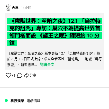
天恩
14 小時
《魔獸世界：至暗之夜》12.1 「烏拉特
克的詛咒」專訪：巢穴不為提高世界首
領門檻而設 《諸王之眠》縮短約 10 分
鐘
《魔獸世界：至暗之夜》版本更新 12.1「烏拉特克的詛咒」將
於 8 月 13 日正式上線，帶來全新區域「盤蛇島」、地城「毒牙
閱讀全文
祭壇」、新型態世...
71
分享
科技娛樂
遊戲情報