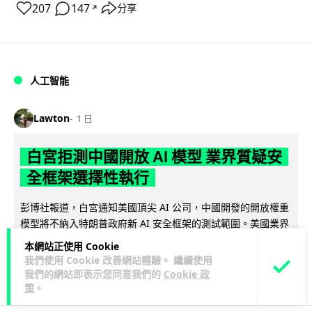
207
147
分享
↗
人工智能
Lawton
1 日
白宮拒測中國開放 AI 模型 業界質疑安
全框架選擇性執行
彭博社報道，白宮通知美國頂尖 AI 公司，中國開發的開放權重
模型將不納入特朗普政府新 AI 安全框架的測試範圍。美國業界
閱讀全文
則聯署呼籲政府不要限...
本網站正使用 Cookie
我們使用 Cookie 改善網站體驗。 繼續使用
44
21
分享
↗
我們的網站即表示您同意我們的
Cookie 政
策
。