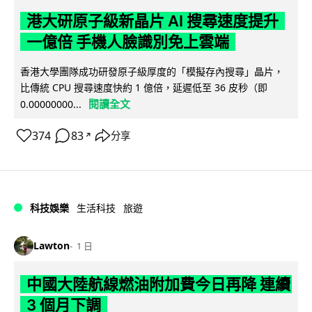
港大研原子級新晶片 AI 搜尋速度提升
一億倍 手機人臉識別免上雲端
香港大學團隊成功研發原子級厚度的「模擬存內搜尋」晶片，
比傳統 CPU 搜尋速度快約 1 億倍，延遲低至 36 皮秒（即
閱讀全文
0.00000000...
374
83
分享
↗
科技娛樂
生活科技
旅遊
Lawton
1 日
中國大陸航線燃油附加費今日再降 連續
3 個月下調