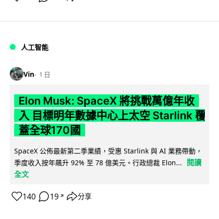
人工智能
Vin
1 日
Elon Musk: SpaceX 將挑戰萬億年收
入 目標明年數據中心上太空 Starlink 覆
蓋全球170國
SpaceX 公佈最新第二季業績，受惠 Starlink 與 AI 業務帶動，
閱讀
季度收入按年飆升 92% 至 78 億美元。行政總裁 Elon...
全文
140
19
分享
↗