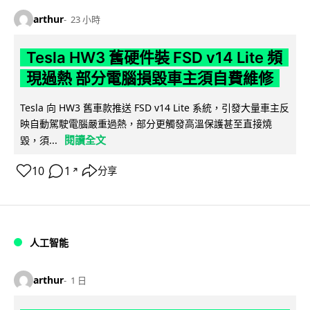
arthur
23 小時
Tesla HW3 舊硬件裝 FSD v14 Lite 頻
現過熱 部分電腦損毀車主須自費維修
Tesla 向 HW3 舊車款推送 FSD v14 Lite 系統，引發大量車主反
映自動駕駛電腦嚴重過熱，部分更觸發高溫保護甚至直接燒
閱讀全文
毀，須...
10
1
分享
↗
人工智能
arthur
1 日