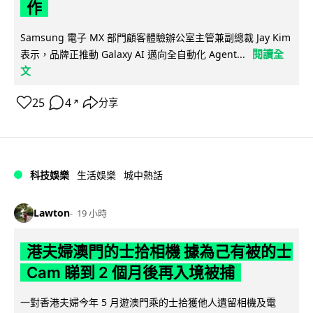
作
Samsung 電子 MX 部門顧客體驗辦公室主管兼副總裁 Jay Kim
閱讀全
表示，品牌正推動 Galaxy AI 邁向全自動化 Agent...
文
25
4
分享
↗
科技娛樂
生活娛樂
城中熱話
Lawton
19 小時
港夫婦澳門的士拾相機 據為己有被的士
Cam 睇到 2 個月後再入境被捕
一對香港夫婦今年 5 月遊澳門乘的士拾獲他人遺留相機及電