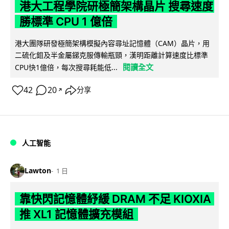
港大工程學院研極簡架構晶片 搜尋速度
勝標準 CPU 1 億倍
港大團隊研發極簡架構模擬內容尋址記憶體（CAM）晶片，用
二硫化鉬及半金屬銻克服傳輸瓶頸，漢明距離計算速度比標準
閱讀全文
CPU快1億倍，每次搜尋耗能低...
42
20
分享
↗
人工智能
Lawton
1 日
靠快閃記憶體紓緩 DRAM 不足 KIOXIA
推 XL1 記憶體擴充模組