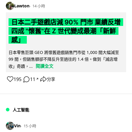
Lawton
14 小時
日本二手遊戲店減 90% 門市 業績反增
四成 "懷舊"在 Z 世代變成最潮「新鮮
感」
日本零售巨頭 GEO 將懷舊遊戲銷售門市從 1,000 間大幅減至
99 間，但銷售額卻不降反升至過往的 1.4 倍。做到「減店增
閱讀全文
收」奇蹟，...
195
11
分享
↗
人工智能
Vin
15 小時