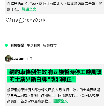
資騙局 Fun Coffee，兩地共拘捕 8 人，接獲逾 200 宗舉報，涉
閱讀全文
款 9,4...
119
10
分享
↗
科技娛樂
生活科技
智慧城市
Lawton
1 日
網約車條例生效 有司機暫時停工避風頭
的士業界籲白牌 "改邪歸正"
規管網約車法例大部分條文已於 8 月 3 日生效，的士業界就期
望白牌車司機，能夠「改邪歸正」回流駕駛的士。新例大幅提
閱讀全文
高罰則，首次定罪最高罰款...