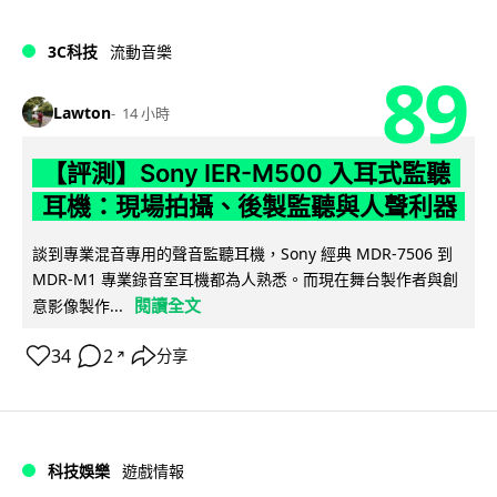
3C科技
流動音樂
89
Lawton
14 小時
【評測】Sony IER-M500 入耳式監聽
耳機：現場拍攝、後製監聽與人聲利器
談到專業混音專用的聲音監聽耳機，Sony 經典 MDR-7506 到
MDR-M1 專業錄音室耳機都為人熟悉。而現在舞台製作者與創
閱讀全文
意影像製作...
34
2
分享
↗
科技娛樂
遊戲情報