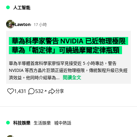
人工智能
Lawton
17 小時
華為科學家警告 NVIDIA 已近物理極限
華為「韜定律」可繞過摩爾定律瓶頸
華為半導體首席科學家廖恒罕見接受近 5 小時專訪，警告
NVIDIA 等西方晶片巨頭正逼近物理極限，傳統製程升級已失經
閱讀全文
濟效益。他同時介紹華為...
1,431
532
分享
↗
科技娛樂
生活娛樂
城中熱話