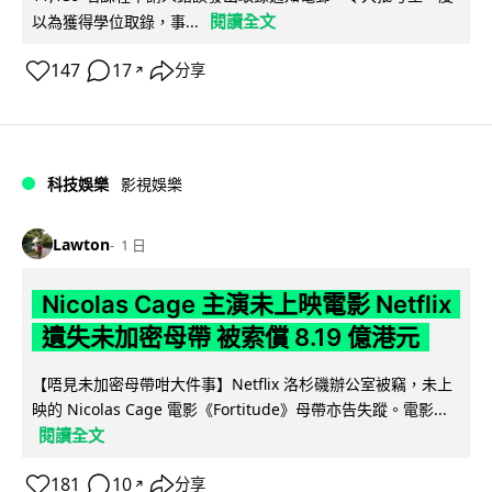
閱讀全文
以為獲得學位取錄，事...
147
17
分享
↗
科技娛樂
影視娛樂
Lawton
1 日
Nicolas Cage 主演未上映電影 Netflix
遺失未加密母帶 被索償 8.19 億港元
【唔見未加密母帶咁大件事】Netflix 洛杉磯辦公室被竊，未上
映的 Nicolas Cage 電影《Fortitude》母帶亦告失蹤。電影...
閱讀全文
181
10
分享
↗