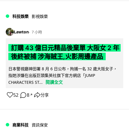
科技娛樂
影視娛樂
Lawton
7 小時
訂購 43 億日元精品後棄單 大阪女 2 年
後終被捕 涉海賊王,火影周邊產品
日本警視廳神田署 8 月 6 日公布，拘捕一名 32 歲大阪女子，
指她涉嫌在出版巨頭集英社旗下官方網店「JUMP
閱讀全文
CHARACTERS ST...
52
8
分享
↗
商業科技
資訊保安