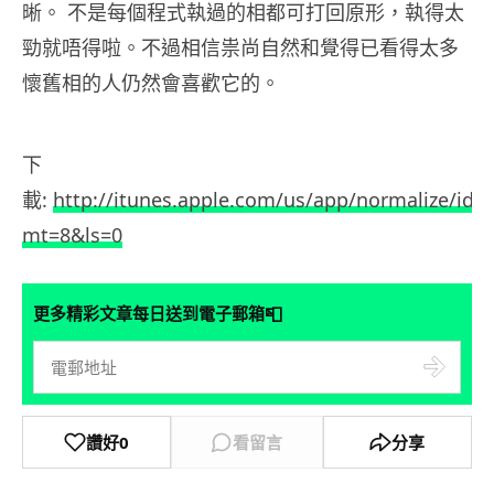
晰。 不是每個程式執過的相都可打回原形，執得太
勁就唔得啦。不過相信祟尚自然和覺得已看得太多
懷舊相的人仍然會喜歡它的。
下
載:
http://itunes.apple.com/us/app/normalize/id5
mt=8&ls=0
📮
更多精彩文章每日送到電子郵箱
讚好
0
看留言
分享