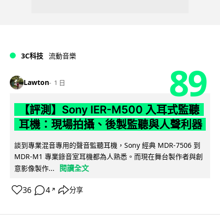
3C科技
流動音樂
89
Lawton
1 日
【評測】Sony IER-M500 入耳式監聽
耳機：現場拍攝、後製監聽與人聲利器
談到專業混音專用的聲音監聽耳機，Sony 經典 MDR-7506 到
MDR-M1 專業錄音室耳機都為人熟悉。而現在舞台製作者與創
閱讀全文
意影像製作...
36
4
分享
↗