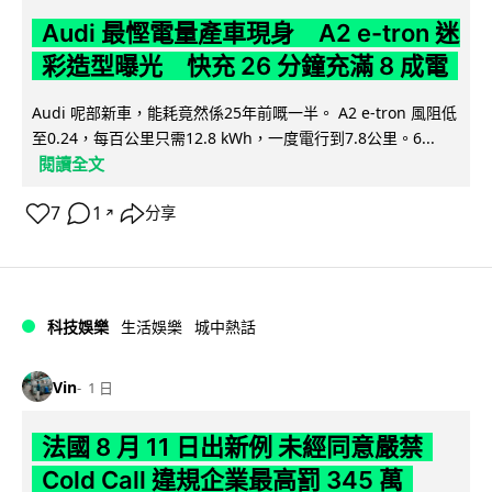
Audi 最慳電量產車現身 A2 e-tron 迷
彩造型曝光 快充 26 分鐘充滿 8 成電
Audi 呢部新車，能耗竟然係25年前嘅一半。 A2 e-tron 風阻低
至0.24，每百公里只需12.8 kWh，一度電行到7.8公里。6...
閱讀全文
7
1
分享
↗
科技娛樂
生活娛樂
城中熱話
Vin
1 日
法國 8 月 11 日出新例 未經同意嚴禁
Cold Call 違規企業最高罰 345 萬