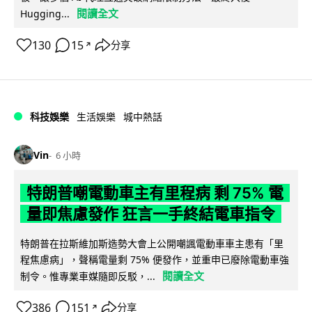
閱讀全文
Hugging...
130
15
分享
↗
科技娛樂
生活娛樂
城中熱話
Vin
6 小時
特朗普嘲電動車主有里程病 剩 75% 電
量即焦慮發作 狂言一手終結電車指令
特朗普在拉斯維加斯造勢大會上公開嘲諷電動車車主患有「里
程焦慮病」，聲稱電量剩 75% 便發作，並重申已廢除電動車強
閱讀全文
制令。惟專業車媒隨即反駁，...
386
151
分享
↗