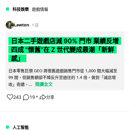
科技娛樂
遊戲情報
Lawton
1 日
日本二手遊戲店減 90% 門市 業績反增
四成 "懷舊"在 Z 世代變成最潮「新鮮
感」
日本零售巨頭 GEO 將懷舊遊戲銷售門市從 1,000 間大幅減至
99 間，但銷售額卻不降反升至過往的 1.4 倍。做到「減店增
閱讀全文
收」奇蹟，...
243
19
分享
↗
人工智能