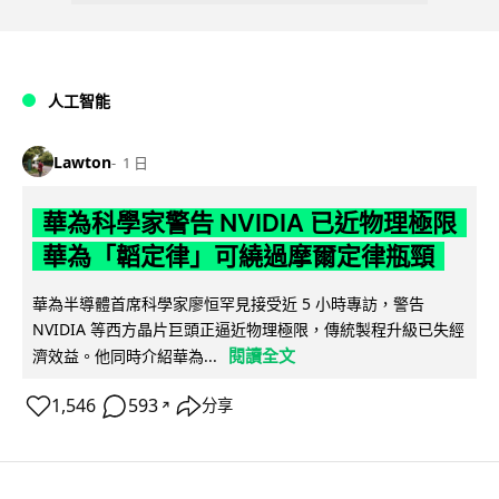
人工智能
Lawton
1 日
華為科學家警告 NVIDIA 已近物理極限
華為「韜定律」可繞過摩爾定律瓶頸
華為半導體首席科學家廖恒罕見接受近 5 小時專訪，警告
NVIDIA 等西方晶片巨頭正逼近物理極限，傳統製程升級已失經
閱讀全文
濟效益。他同時介紹華為...
1,546
593
分享
↗