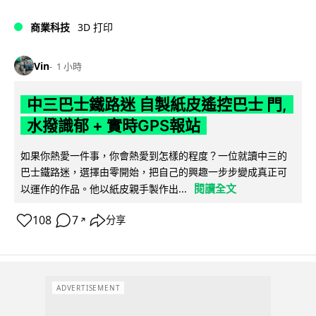
商業科技
3D 打印
Vin
1 小時
中三巴士鐵路迷 自製紙皮遙控巴士 門,
水撥識郁 + 實時GPS報站
如果你熱愛一件事，你會熱愛到怎樣的程度？一位就讀中三的
巴士鐵路迷，選擇由零開始，把自己的興趣一步步變成真正可
閱讀全文
以運作的作品。他以紙皮親手製作出...
108
7
分享
↗
ADVERTISEMENT