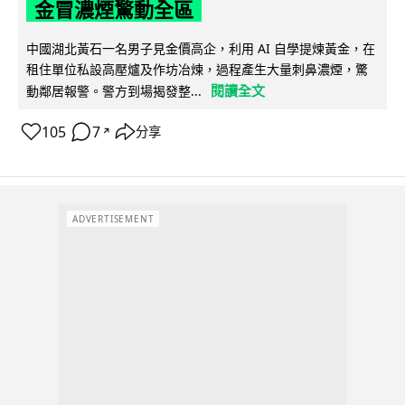
金冒濃煙驚動全區
中國湖北黃石一名男子見金價高企，利用 AI 自學提煉黃金，在
租住單位私設高壓爐及作坊冶煉，過程產生大量刺鼻濃煙，驚
閱讀全文
動鄰居報警。警方到場揭發整...
105
7
分享
↗
ADVERTISEMENT