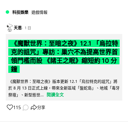
科技娛樂
遊戲情報
天恩
1 日
《魔獸世界：至暗之夜》12.1 「烏拉特
克的詛咒」專訪：巢穴不為提高世界首
領門檻而設 《諸王之眠》縮短約 10 分
鐘
《魔獸世界：至暗之夜》版本更新 12.1「烏拉特克的詛咒」將
於 8 月 13 日正式上線，帶來全新區域「盤蛇島」、地城「毒牙
閱讀全文
祭壇」、新型態世...
115
分享