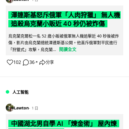
澤連斯基怒斥俄軍「人肉狩獵」 無人機
追殺烏克蘭小販近 40 秒仍被炸傷
烏克蘭克爾松一名 52 歲小販被俄軍無人機追擊近 40 秒後被炸
傷，影片由烏克蘭總統澤連斯基公開。他直斥俄軍對平民進行
閱讀全文
「狩獵式」攻擊，烏克蘭...
102
36
分享
↗
人工智能
Lawton
1 日
中國湖北男自學 AI 「煉金術」 屋內煉