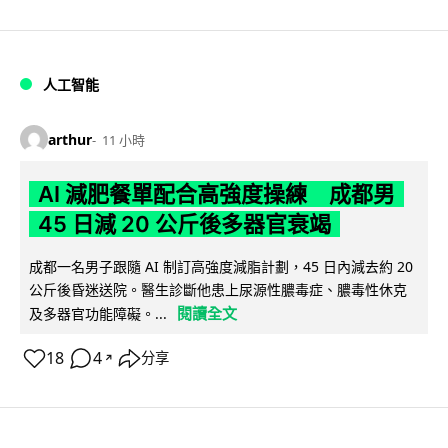
人工智能
arthur
11 小時
AI 減肥餐單配合高強度操練 成都男
45 日減 20 公斤後多器官衰竭
成都一名男子跟隨 AI 制訂高強度減脂計劃，45 日內減去約 20
公斤後昏迷送院。醫生診斷他患上尿源性膿毒症、膿毒性休克
閱讀全文
及多器官功能障礙。...
18
4
分享
↗