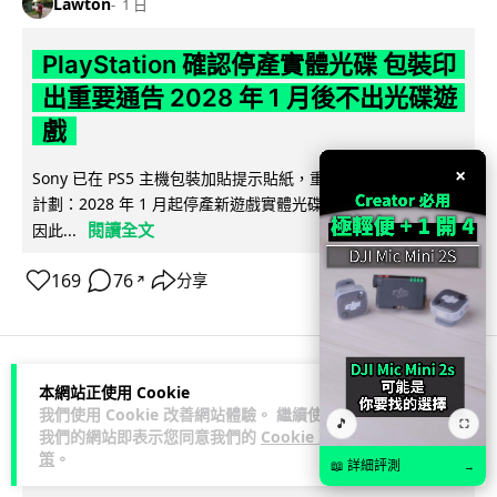
Lawton
1 日
PlayStation 確認停產實體光碟 包裝印
出重要通告 2028 年 1 月後不出光碟遊
戲
×
Sony 已在 PS5 主機包裝加貼提示貼紙，重申官方 7 月已公布
計劃：2028 年 1 月起停產新遊戲實體光碟。分析師預期 PS6
閱讀全文
因此...
169
76
分享
↗
本網站正使用 Cookie
人工智能
我們使用 Cookie 改善網站體驗。 繼續使用
🎵
⛶
我們的網站即表示您同意我們的
Cookie 政
Vin
1 日
策
。
📖 詳細評測
→