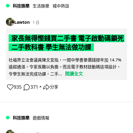
科技娛樂
生活娛樂
城中熱話
Lawton
1 日
家長無得慳錢買二手書 電子啟動碼鎖死
二手教科書 學生無法做功課
社福界立法會議員陳文宜指，一間中學書單價錢按年加 14.7%
遠超通漲，令家長難以負擔。而且電子教材啟動碼這項設計，
閱讀全文
令學生無法完成功課，二手...
935
371
分享
↗
科技娛樂
遊戲情報