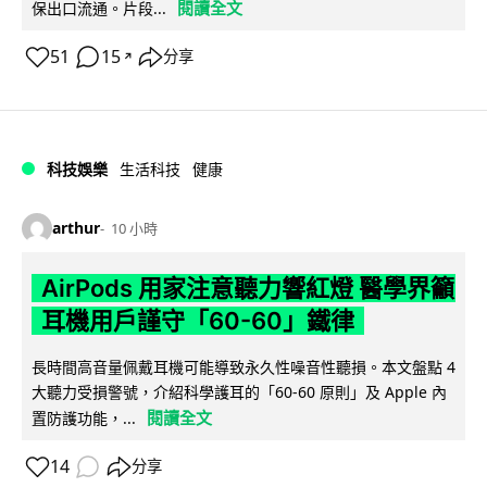
閱讀全文
保出口流通。片段...
51
15
分享
↗
科技娛樂
生活科技
健康
arthur
10 小時
AirPods 用家注意聽力響紅燈 醫學界籲
耳機用戶謹守「60-60」鐵律
長時間高音量佩戴耳機可能導致永久性噪音性聽損。本文盤點 4
大聽力受損警號，介紹科學護耳的「60-60 原則」及 Apple 內
閱讀全文
置防護功能，...
14
分享