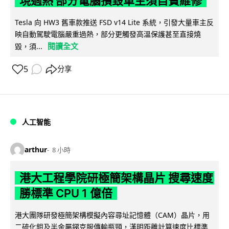
現過熱 部分電腦損毀車主須自費維修
Tesla 向 HW3 舊車款推送 FSD v14 Lite 系統，引發大量車主反
映自動駕駛電腦嚴重過熱，部分更觸發高溫保護甚至直接燒
閱讀全文
毀，須...
5
分享
人工智能
arthur
8 小時
港大工程學院研極簡架構晶片 搜尋速度
勝標準 CPU 1 億倍
港大團隊研發極簡架構模擬內容尋址記憶體（CAM）晶片，用
二硫化鉬及半金屬銻克服傳輸瓶頸，漢明距離計算速度比標準