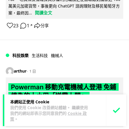
萬美元加密貨幣，事後更向 ChatGPT 諮詢理財及移民葡萄牙方
閱讀全文
案，最終因...
23
1
分享
↗
科技娛樂
生活科技
機械人
arthur
1 日
Powerman 移動充電機械人登港 免鋪
樁為的士小巴「送電上門」
本網站正使用 Cookie
我們使用 Cookie 改善網站體驗。 繼續使用
你架電動車喺停車場搵唔到樁？有個機械人會自己行過嚟幫你
我們的網站即表示您同意我們的
Cookie 政
充電。THEi 高科院同內地公司研發出 Powerman 移動充電機
策
。
閱讀全文
械人，唔使鋪線裝樁...