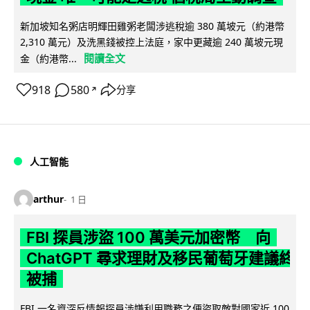
新加坡知名粥店明輝田雞粥老闆涉逃稅逾 380 萬坡元（約港幣
2,310 萬元）及洗黑錢被控上法庭，家中更藏逾 240 萬坡元現
閱讀全文
金（約港幣...
918
580
分享
↗
人工智能
arthur
1 日
FBI 探員涉盜 100 萬美元加密幣 向
ChatGPT 尋求理財及移民葡萄牙建議終
被捕
FBI 一名資深反情報探員涉嫌利用職務之便盜取敵對國家近 100