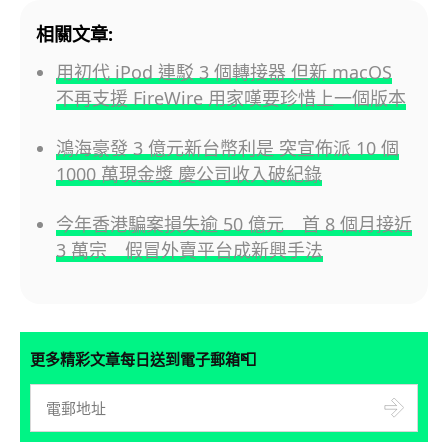
相關文章:
用初代 iPod 連駁 3 個轉接器 但新 macOS
不再支援 FireWire 用家嘆要珍惜上一個版本
鴻海豪發 3 億元新台幣利是 突宣佈派 10 個
1000 萬現金獎 慶公司收入破紀錄
今年香港騙案損失逾 50 億元 首 8 個月接近
3 萬宗 假冒外賣平台成新興手法
📮
更多精彩文章每日送到電子郵箱