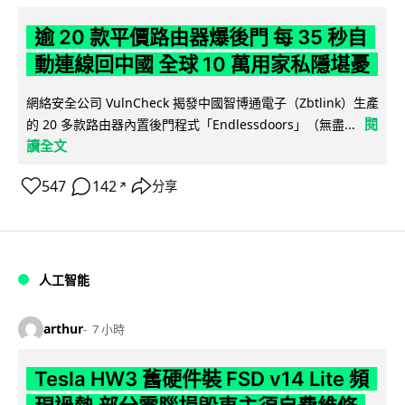
逾 20 款平價路由器爆後門 每 35 秒自
動連線回中國 全球 10 萬用家私隱堪憂
網絡安全公司 VulnCheck 揭發中國智博通電子（Zbtlink）生產
閱
的 20 多款路由器內置後門程式「Endlessdoors」（無盡...
讀全文
547
142
分享
↗
人工智能
arthur
7 小時
Tesla HW3 舊硬件裝 FSD v14 Lite 頻