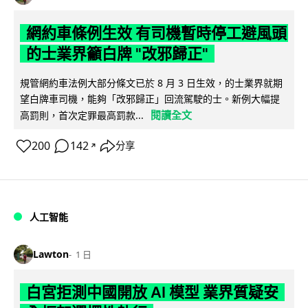
網約車條例生效 有司機暫時停工避風頭
的士業界籲白牌 "改邪歸正"
規管網約車法例大部分條文已於 8 月 3 日生效，的士業界就期
望白牌車司機，能夠「改邪歸正」回流駕駛的士。新例大幅提
閱讀全文
高罰則，首次定罪最高罰款...
200
142
分享
↗
人工智能
Lawton
1 日
白宮拒測中國開放 AI 模型 業界質疑安