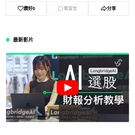
讚好
0
看留言
分享
最新影片