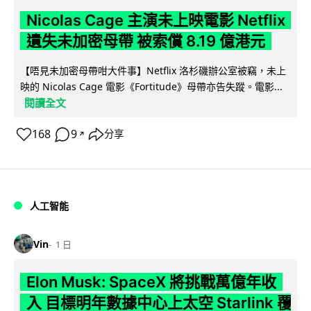
Nicolas Cage 主演未上映電影 Netflix
遺失未加密母帶 被索償 8.19 億港元
【唔見未加密母帶咁大件事】Netflix 洛杉磯辦公室被竊，未上
映的 Nicolas Cage 電影《Fortitude》母帶亦告失蹤。電影...
閱讀全文
168
9
分享
↗
人工智能
Vin
1 日
Elon Musk: SpaceX 將挑戰萬億年收
入 目標明年數據中心上太空 Starlink 覆