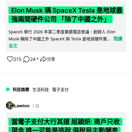
Elon Musk 稱 SpaceX Tesla 是地球最
強兩間硬件公司 「除了中國之外」
SpaceX 舉行 2026 年第二季度業績電話會議，創辦人 Elon
閱讀
Musk 稱除了中國之外 SpaceX 與 Tesla 是地球硬件實...
全文
215
24
分享
↗
科技娛樂
生活科技
電子支付
Lawton
1 日
當電子支付大行其道 屈穎妍: 商戶只收
現金 唯一可能是逃稅 倡稅局主動調查