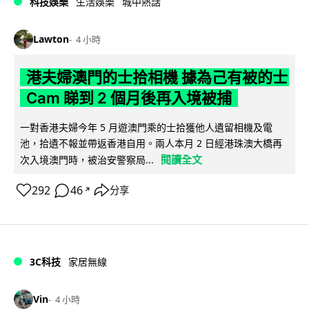
科技娛樂
生活娛樂
城中熱話
Lawton
4 小時
港夫婦澳門的士拾相機 據為己有被的士
Cam 睇到 2 個月後再入境被捕
一對香港夫婦今年 5 月遊澳門乘的士拾獲他人遺留相機及電
池，拾遺不報並帶返香港自用。兩人本月 2 日經港珠澳大橋再
閱讀全文
次入境澳門時，被治安警察局...
292
46
分享
↗
3C科技
家居無線
Vin
4 小時