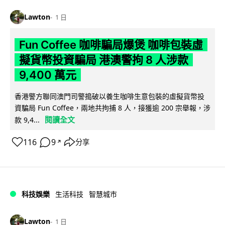
Lawton
1 日
Fun Coffee 咖啡騙局爆煲 咖啡包裝虛
擬貨幣投資騙局 港澳警拘 8 人涉款
9,400 萬元
香港警方聯同澳門司警搗破以養生咖啡生意包裝的虛擬貨幣投
資騙局 Fun Coffee，兩地共拘捕 8 人，接獲逾 200 宗舉報，涉
閱讀全文
款 9,4...
116
9
分享
↗
科技娛樂
生活科技
智慧城市
Lawton
1 日