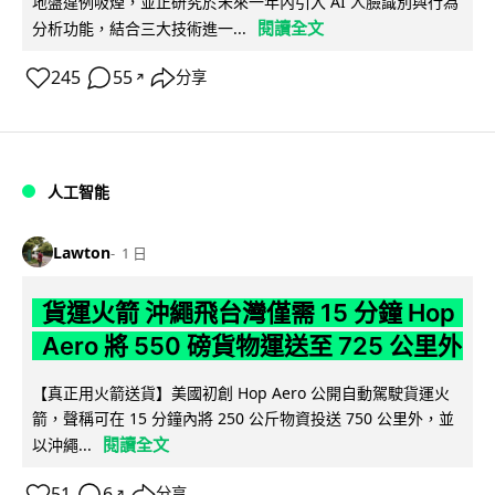
地盤違例吸煙，並正研究於未來一年內引入 AI 人臉識別與行為
閱讀全文
分析功能，結合三大技術進一...
245
55
分享
↗
人工智能
Lawton
1 日
貨運火箭 沖繩飛台灣僅需 15 分鐘 Hop
Aero 將 550 磅貨物運送至 725 公里外
【真正用火箭送貨】美國初創 Hop Aero 公開自動駕駛貨運火
箭，聲稱可在 15 分鐘內將 250 公斤物資投送 750 公里外，並
閱讀全文
以沖繩...
51
6
分享
↗