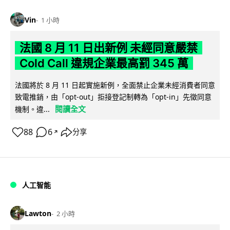
Vin
1 小時
法國 8 月 11 日出新例 未經同意嚴禁
Cold Call 違規企業最高罰 345 萬
法國將於 8 月 11 日起實施新例，全面禁止企業未經消費者同意
致電推銷，由「opt-out」拒接登記制轉為「opt-in」先徵同意
閱讀全文
機制。違...
88
6
分享
↗
人工智能
Lawton
2 小時