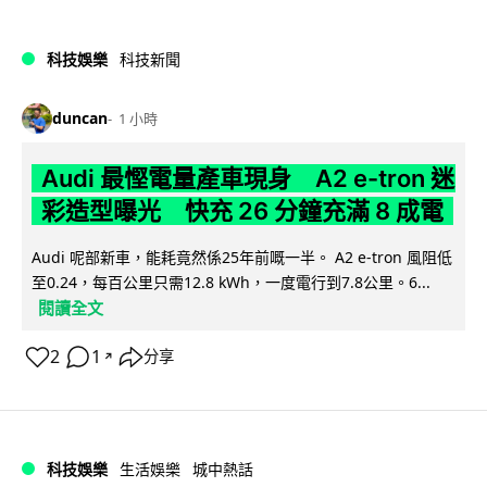
科技娛樂
科技新聞
duncan
1 小時
Audi 最慳電量產車現身 A2 e-tron 迷
彩造型曝光 快充 26 分鐘充滿 8 成電
Audi 呢部新車，能耗竟然係25年前嘅一半。 A2 e-tron 風阻低
至0.24，每百公里只需12.8 kWh，一度電行到7.8公里。6...
閱讀全文
2
1
分享
↗
科技娛樂
生活娛樂
城中熱話