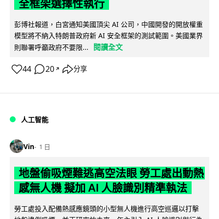
全框架選擇性執行
彭博社報道，白宮通知美國頂尖 AI 公司，中國開發的開放權重
模型將不納入特朗普政府新 AI 安全框架的測試範圍。美國業界
閱讀全文
則聯署呼籲政府不要限...
44
20
分享
↗
人工智能
Vin
1 日
地盤偷吸煙難逃高空法眼 勞工處出動熱
感無人機 擬加 AI 人臉識別精準執法
勞工處投入配備熱感應鏡頭的小型無人機進行高空巡邏以打擊