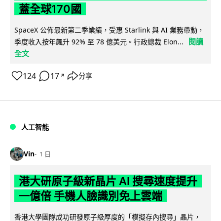
蓋全球170國
SpaceX 公佈最新第二季業績，受惠 Starlink 與 AI 業務帶動，
閱讀
季度收入按年飆升 92% 至 78 億美元。行政總裁 Elon...
全文
124
17
分享
↗
人工智能
Vin
1 日
港大研原子級新晶片 AI 搜尋速度提升
一億倍 手機人臉識別免上雲端
香港大學團隊成功研發原子級厚度的「模擬存內搜尋」晶片，