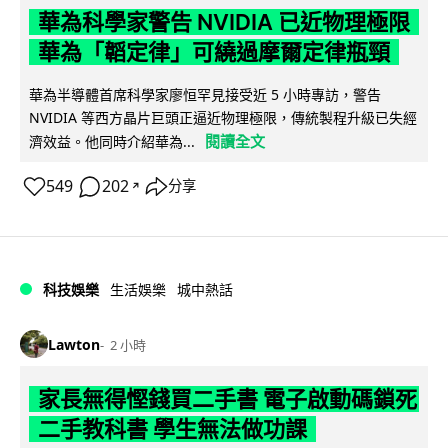
華為科學家警告 NVIDIA 已近物理極限
華為「韜定律」可繞過摩爾定律瓶頸
華為半導體首席科學家廖恒罕見接受近 5 小時專訪，警告
NVIDIA 等西方晶片巨頭正逼近物理極限，傳統製程升級已失經
閱讀全文
濟效益。他同時介紹華為...
549
202
分享
↗
科技娛樂
生活娛樂
城中熱話
Lawton
2 小時
家長無得慳錢買二手書 電子啟動碼鎖死
二手教科書 學生無法做功課