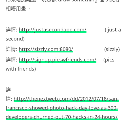
相唔用畫。
詳情:
http://justasecondapp.com/
( just a
second)
詳情:
http://sizzly.com:8080/
(sizzly)
詳情:
http://signup.picswfriends.com/
(pics
with friends)
詳
情:
http://thenextweb.com/dd/2012/07/18/san-
francisco-showed-photo-hack-day-love-as-300-
developers-churned-out-70-hacks-in-24-hours/