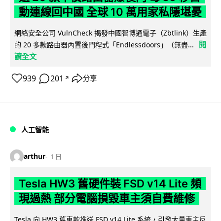
動連線回中國 全球 10 萬用家私隱堪憂
網絡安全公司 VulnCheck 揭發中國智博通電子（Zbtlink）生產
閱
的 20 多款路由器內置後門程式「Endlessdoors」（無盡...
讀全文
939
201
分享
↗
人工智能
arthur
1 日
Tesla HW3 舊硬件裝 FSD v14 Lite 頻
現過熱 部分電腦損毀車主須自費維修
Tesla 向 HW3 舊車款推送 FSD v14 Lite 系統，引發大量車主反