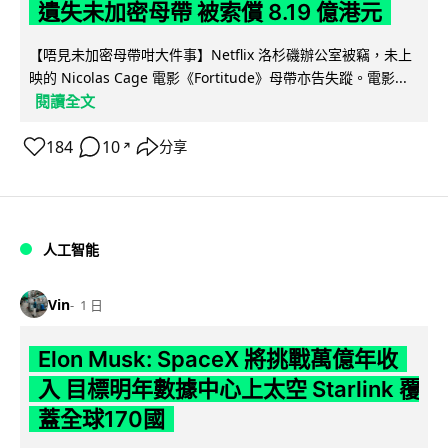
遺失未加密母帶 被索償 8.19 億港元
【唔見未加密母帶咁大件事】Netflix 洛杉磯辦公室被竊，未上
映的 Nicolas Cage 電影《Fortitude》母帶亦告失蹤。電影...
閱讀全文
184
10
分享
↗
人工智能
Vin
1 日
Elon Musk: SpaceX 將挑戰萬億年收
入 目標明年數據中心上太空 Starlink 覆
蓋全球170國