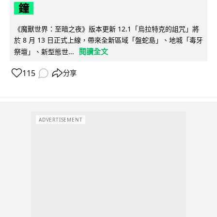
鐘
《魔獸世界：至暗之夜》版本更新 12.1「烏拉特克的詛咒」將
於 8 月 13 日正式上線，帶來全新區域「盤蛇島」、地城「毒牙
閱讀全文
祭壇」、新型態世...
115
分享
ADVERTISEMENT