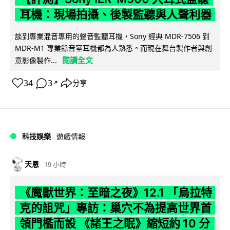
耳機：現場拍攝、後製監聽與人聲利器
談到專業混音專用的聲音監聽耳機，Sony 經典 MDR-7506 到
MDR-M1 專業錄音室耳機都為人熟悉。而現在舞台製作者與創
閱讀全文
意影像製作...
34
3
分享
↗
科技娛樂
遊戲情報
天恩
19 小時
《魔獸世界：至暗之夜》12.1 「烏拉特
克的詛咒」專訪：巢穴不為提高世界首
領門檻而設 《諸王之眠》縮短約 10 分