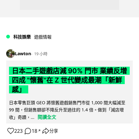
科技娛樂
遊戲情報
Lawton
19 小時
日本二手遊戲店減 90% 門市 業績反增
四成 "懷舊"在 Z 世代變成最潮「新鮮
感」
日本零售巨頭 GEO 將懷舊遊戲銷售門市從 1,000 間大幅減至
99 間，但銷售額卻不降反升至過往的 1.4 倍。做到「減店增
閱讀全文
收」奇蹟，...
223
18
分享
↗