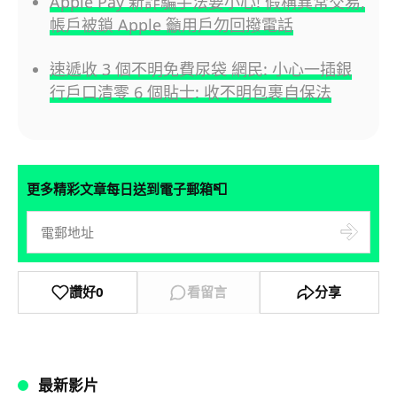
Apple Pay 新詐騙手法要小心! 假稱異常交易,
帳戶被鎖 Apple 籲用戶勿回撥電話
速遞收 3 個不明免費尿袋 網民: 小心一插銀
行戶口清零 6 個貼士: 收不明包裹自保法
📮
更多精彩文章每日送到電子郵箱
讚好
0
看留言
分享
最新影片