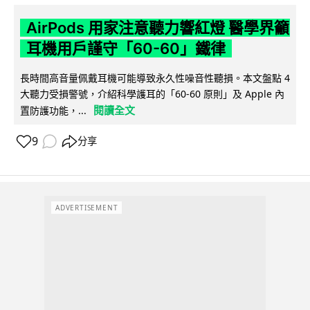
AirPods 用家注意聽力響紅燈 醫學界籲
耳機用戶謹守「60-60」鐵律
長時間高音量佩戴耳機可能導致永久性噪音性聽損。本文盤點 4
大聽力受損警號，介紹科學護耳的「60-60 原則」及 Apple 內
閱讀全文
置防護功能，...
9
分享
ADVERTISEMENT