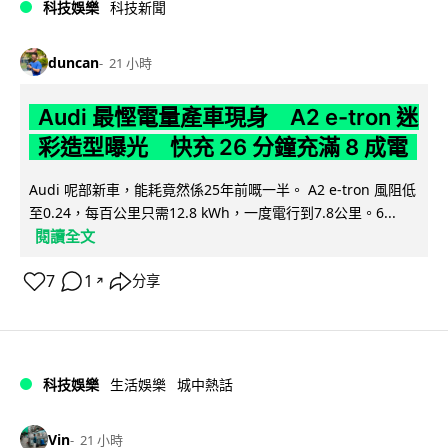
科技娛樂
科技新聞
duncan
21 小時
Audi 最慳電量產車現身 A2 e-tron 迷
彩造型曝光 快充 26 分鐘充滿 8 成電
Audi 呢部新車，能耗竟然係25年前嘅一半。 A2 e-tron 風阻低
至0.24，每百公里只需12.8 kWh，一度電行到7.8公里。6...
閱讀全文
7
1
分享
↗
科技娛樂
生活娛樂
城中熱話
Vin
21 小時