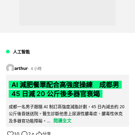
人工智能
arthur
4 小時
AI 減肥餐單配合高強度操練 成都男
45 日減 20 公斤後多器官衰竭
成都一名男子跟隨 AI 制訂高強度減脂計劃，45 日內減去約 20
公斤後昏迷送院。醫生診斷他患上尿源性膿毒症、膿毒性休克
閱讀全文
及多器官功能障礙。...
10
2
分享
↗