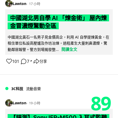
Lawton
17 小時
中國湖北男自學 AI 「煉金術」 屋內煉
金冒濃煙驚動全區
中國湖北黃石一名男子見金價高企，利用 AI 自學提煉黃金，在
租住單位私設高壓爐及作坊冶煉，過程產生大量刺鼻濃煙，驚
閱讀全文
動鄰居報警。警方到場揭發整...
101
7
分享
↗
3C科技
流動音樂
89
Lawton
19 小時
【評測】Sony IER-M500 入耳式監聽