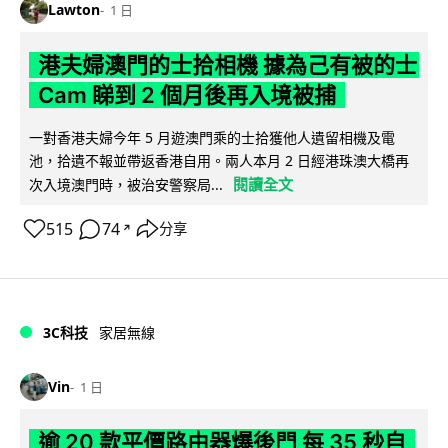
Lawton
1 日
港夫婦澳門的士拾相機 據為己有被的士
Cam 睇到 2 個月後再入境被捕
一對香港夫婦今年 5 月遊澳門乘的士拾獲他人遺留相機及電
池，拾遺不報並帶返香港自用。兩人本月 2 日經港珠澳大橋再
閱讀全文
次入境澳門時，被治安警察局...
515
74
分享
↗
3C科技
家居無線
Vin
1 日
逾 20 款平價路由器爆後門 每 35 秒自