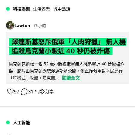
科技娛樂
生活娛樂
城中熱話
Lawton
17 小時
澤連斯基怒斥俄軍「人肉狩獵」 無人機
追殺烏克蘭小販近 40 秒仍被炸傷
烏克蘭克爾松一名 52 歲小販被俄軍無人機追擊近 40 秒後被炸
傷，影片由烏克蘭總統澤連斯基公開。他直斥俄軍對平民進行
閱讀全文
「狩獵式」攻擊，烏克蘭...
97
31
分享
↗
人工智能