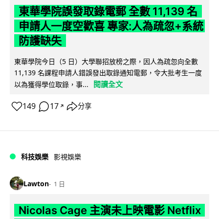
東華學院誤發取錄電郵 全數 11,139 名
申請人一度空歡喜 專家:人為疏忽+系統
防護缺失
東華學院今日（5 日）大學聯招放榜之際，因人為疏忽向全數
11,139 名課程申請人錯誤發出取錄通知電郵，令大批考生一度
閱讀全文
以為獲得學位取錄，事...
149
17
分享
↗
科技娛樂
影視娛樂
Lawton
1 日
Nicolas Cage 主演未上映電影 Netflix