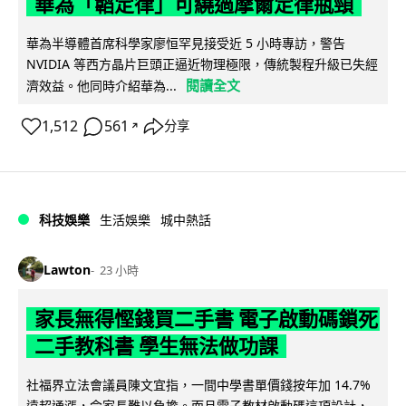
華為「韜定律」可繞過摩爾定律瓶頸
華為半導體首席科學家廖恒罕見接受近 5 小時專訪，警告
NVIDIA 等西方晶片巨頭正逼近物理極限，傳統製程升級已失經
閱讀全文
濟效益。他同時介紹華為...
1,512
561
分享
↗
科技娛樂
生活娛樂
城中熱話
Lawton
23 小時
家長無得慳錢買二手書 電子啟動碼鎖死
二手教科書 學生無法做功課
社福界立法會議員陳文宜指，一間中學書單價錢按年加 14.7%
遠超通漲，令家長難以負擔。而且電子教材啟動碼這項設計，