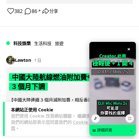
382
86
分享
↗
科技娛樂
生活科技
旅遊
×
Lawton
1 日
中國大陸航線燃油附加費今日再降 連續
3 個月下調
【中國大陸連續 3 個月減附加費，相反香港不斷加價】中國大
陸多家航空公司自 8 月 5 日起再度下調內陸航線燃油附加費，
本網站正使用 Cookie
閱讀全文
為年內連續第 3 個...
我們使用 Cookie 改善網站體驗。 繼續使用
🎵
⛶
我們的網站即表示您同意我們的
Cookie 政
34
6
分享
策
。
↗
📖 詳細評測
→