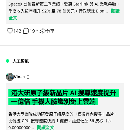
SpaceX 公佈最新第二季業績，受惠 Starlink 與 AI 業務帶動，
閱讀
季度收入按年飆升 92% 至 78 億美元。行政總裁 Elon...
全文
142
19
分享
↗
人工智能
Vin
1 日
港大研原子級新晶片 AI 搜尋速度提升
一億倍 手機人臉識別免上雲端
香港大學團隊成功研發原子級厚度的「模擬存內搜尋」晶片，
比傳統 CPU 搜尋速度快約 1 億倍，延遲低至 36 皮秒（即
閱讀全文
0.00000000...