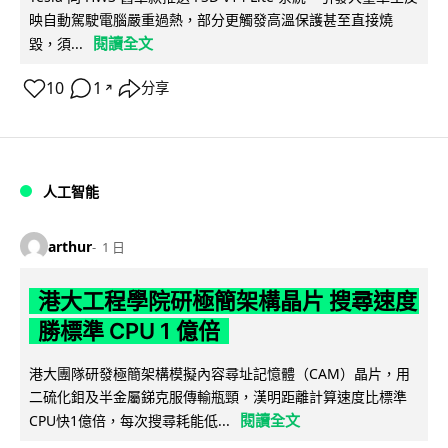
映自動駕駛電腦嚴重過熱，部分更觸發高溫保護甚至直接燒
閱讀全文
毀，須...
10
1
分享
↗
人工智能
arthur
1 日
港大工程學院研極簡架構晶片 搜尋速度
勝標準 CPU 1 億倍
港大團隊研發極簡架構模擬內容尋址記憶體（CAM）晶片，用
二硫化鉬及半金屬銻克服傳輸瓶頸，漢明距離計算速度比標準
閱讀全文
CPU快1億倍，每次搜尋耗能低...