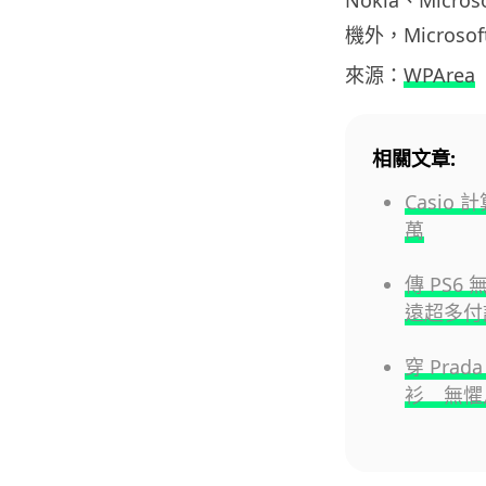
機外，Microso
來源：
WPArea
相關文章:
Casio
萬
傳 PS6
遠超多付
穿 Pra
衫 無懼月