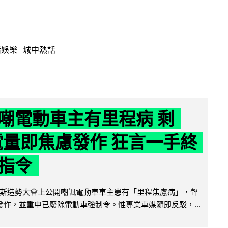
活娛樂
城中熱話
嘲電動車主有里程病 剩
 電量即焦慮發作 狂言一手終
指令
斯造勢大會上公開嘲諷電動車車主患有「里程焦慮病」，聲
便發作，並重申已廢除電動車強制令。惟專業車媒隨即反駁，...