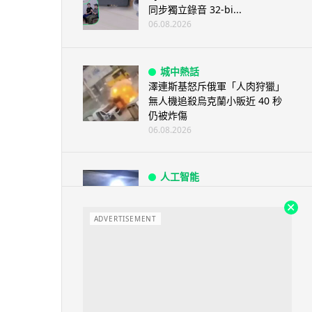
同步獨立錄音 32-bi...
06.08.2026
城中熱話
澤連斯基怒斥俄軍「人肉狩獵」
無人機追殺烏克蘭小販近 40 秒
仍被炸傷
06.08.2026
人工智能
中國湖北男自學 AI 「煉金術」
屋內煉金冒濃煙驚動全區
ADVERTISEMENT
06.08.2026
流動音樂
【評測】Sony IER-M500 入耳式
監聽耳機：現場拍攝、後製監
聽...