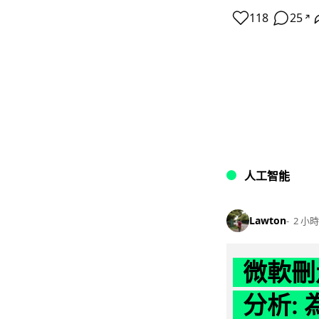
118
25
↗
人工智能
Lawton
2 小時
微軟刪走
分析: 