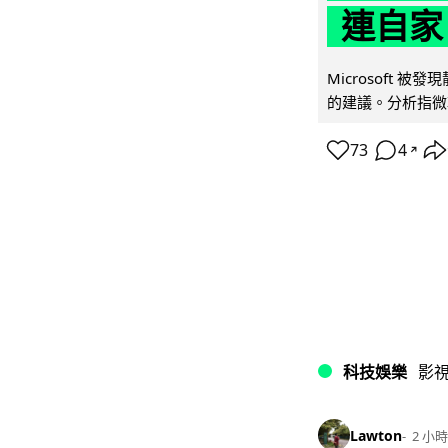
連自家 
Microsoft 
的建議。分析指微軟同
73
4
↗
科技娛樂
影
Lawton
2 小時