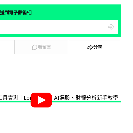
📮
送到電子郵箱
看留言
分享