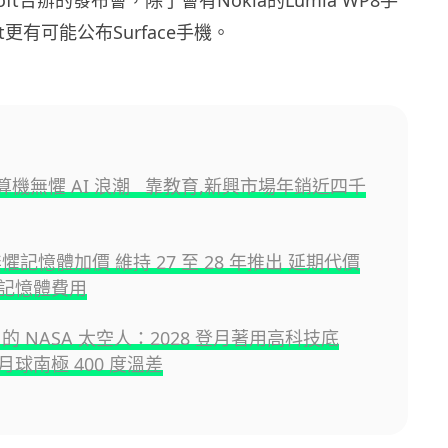
ft更有可能公布Surface手機。
 計算機無懼 AI 浪潮 靠教育,新興市場年銷近四千
 無懼記憶體加價 維持 27 至 28 年推出 延期代價
記憶體費用
da 的 NASA 太空人：2028 登月著用高科技底
球南極 400 度溫差