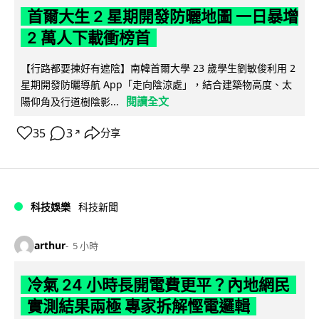
首爾大生 2 星期開發防曬地圖 一日暴增
2 萬人下載衝榜首
【行路都要揀好有遮陰】南韓首爾大學 23 歲學生劉敏俊利用 2
星期開發防曬導航 App「走向陰涼處」，結合建築物高度、太
閱讀全文
陽仰角及行道樹陰影...
35
3
分享
↗
科技娛樂
科技新聞
arthur
5 小時
冷氣 24 小時長開電費更平？內地網民
實測結果兩極 專家拆解慳電邏輯