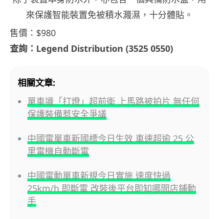
來保護智能裝置免被積水濺濕，十分體貼。
售價：$980
查詢：Legend Distribution (3525 0550)
相關文章:
單車識「打燈」超前衛 上馬路被拍片 無任何
保護裝備惹安全爭議
中國電單車新國標今日生效 車速超逾 25 公
里電機自動斷電
中國電動單車新規今日實施 速度快過
25km/h 即斷電 改裝後平台即知哪間店鋪動
手