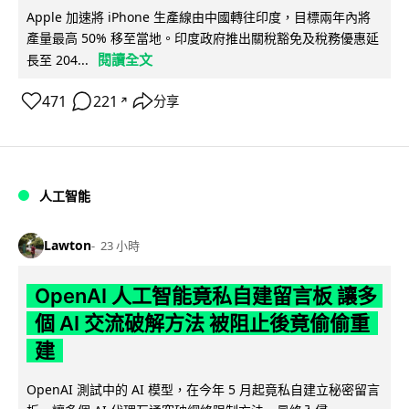
Apple 加速將 iPhone 生產線由中國轉往印度，目標兩年內將
產量最高 50% 移至當地。印度政府推出關稅豁免及稅務優惠延
閱讀全文
長至 204...
471
221
分享
↗
人工智能
Lawton
23 小時
OpenAI 人工智能竟私自建留言板 讓多
個 AI 交流破解方法 被阻止後竟偷偷重
建
OpenAI 測試中的 AI 模型，在今年 5 月起竟私自建立秘密留言