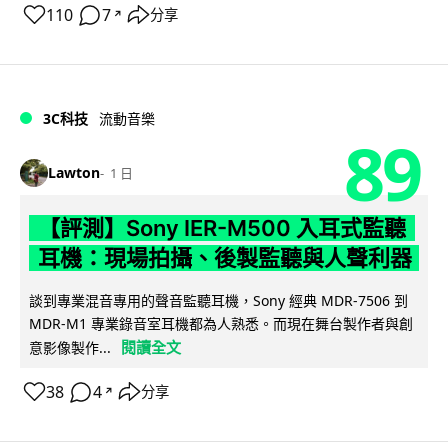
110
7
分享
↗
3C科技
流動音樂
89
Lawton
1 日
【評測】Sony IER-M500 入耳式監聽
耳機：現場拍攝、後製監聽與人聲利器
談到專業混音專用的聲音監聽耳機，Sony 經典 MDR-7506 到
MDR-M1 專業錄音室耳機都為人熟悉。而現在舞台製作者與創
閱讀全文
意影像製作...
38
4
分享
↗