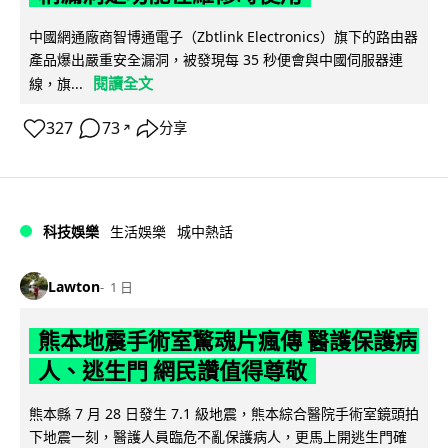
中國網通廠商智博通電子（Zbtlink Electronics）旗下的路由器
產品爆出嚴重安全漏洞，被發現每 35 秒便會與中國伺服器連
閱讀全文
線，旗...
327
73
分享
↗
科技娛樂
生活娛樂
城中熱話
Lawton
1 日
熊本地震手術室驚魂片瘋傳 醫護保護病
人、逃生門 網民讚值得尊敬
熊本縣 7 月 28 日發生 7.1 級地震，熊本綜合醫院手術室鏡頭拍
下地震一刻，醫護人員臨危不亂保護病人，更馬上開逃生門確