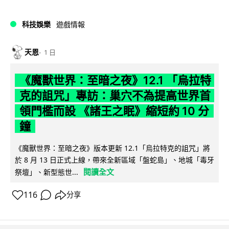
科技娛樂
遊戲情報
天恩
1 日
《魔獸世界：至暗之夜》12.1 「烏拉特
克的詛咒」專訪：巢穴不為提高世界首
領門檻而設 《諸王之眠》縮短約 10 分
鐘
《魔獸世界：至暗之夜》版本更新 12.1「烏拉特克的詛咒」將
於 8 月 13 日正式上線，帶來全新區域「盤蛇島」、地城「毒牙
閱讀全文
祭壇」、新型態世...
116
分享