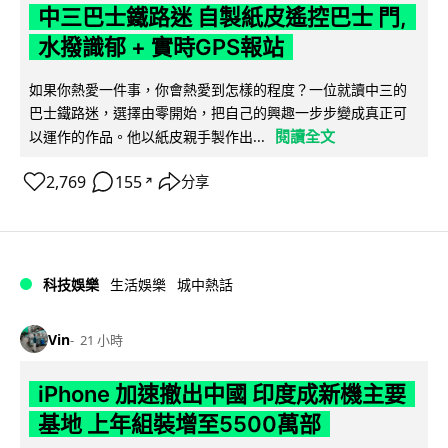
中三巴士鐵路迷 自製紙皮遙控巴士 門,
水撥識郁 + 實時GPS報站
如果你熱愛一件事，你會熱愛到怎樣的程度？一位就讀中三的
巴士鐵路迷，選擇由零開始，把自己的興趣一步步變成真正可
閱讀全文
以運作的作品。他以紙皮親手製作出...
2,769
155
分享
↗
科技娛樂
生活娛樂
城中熱話
Vin
21 小時
iPhone 加速撤出中國 印度成新機主要
基地 上年組裝增至5500萬部