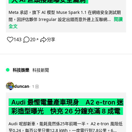
Meta 承認，旗下 AI 模型 Muse Spark 1.1 在網絡安全測試期
閱讀
間，因評估夥伴 Irregular 設定出錯而意外連上互聯網...
全文
143
20
分享
↗
科技娛樂
科技新聞
duncan
1 日
Audi 最慳電量產車現身 A2 e-tron 迷
彩造型曝光 快充 26 分鐘充滿 8 成電
Audi 呢部新車，能耗竟然係25年前嘅一半。 A2 e-tron 風阻低
至0.24，每百公里只需12.8 kWh，一度電行到7.8公里。6...