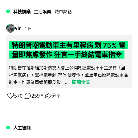
科技娛樂
生活娛樂
城中熱話
Vin
1 日
特朗普嘲電動車主有里程病 剩 75% 電
量即焦慮發作 狂言一手終結電車指令
特朗普在拉斯維加斯造勢大會上公開嘲諷電動車車主患有「里
程焦慮病」，聲稱電量剩 75% 便發作，並重申已廢除電動車強
閱讀全文
制令。惟專業車媒隨即反駁，...
570
259
分享
↗
人工智能