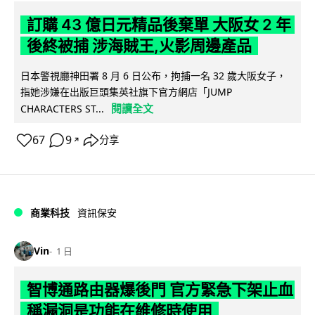
訂購 43 億日元精品後棄單 大阪女 2 年
後終被捕 涉海賊王,火影周邊產品
日本警視廳神田署 8 月 6 日公布，拘捕一名 32 歲大阪女子，
指她涉嫌在出版巨頭集英社旗下官方網店「JUMP
閱讀全文
CHARACTERS ST...
67
9
分享
↗
商業科技
資訊保安
Vin
1 日
智博通路由器爆後門 官方緊急下架止血
稱漏洞是功能在維修時使用