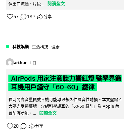
閱讀全文
保出口流通。片段...
67
18
分享
↗
科技娛樂
生活科技
健康
arthur
1 日
AirPods 用家注意聽力響紅燈 醫學界籲
耳機用戶謹守「60-60」鐵律
長時間高音量佩戴耳機可能導致永久性噪音性聽損。本文盤點 4
大聽力受損警號，介紹科學護耳的「60-60 原則」及 Apple 內
閱讀全文
置防護功能，...
20
分享