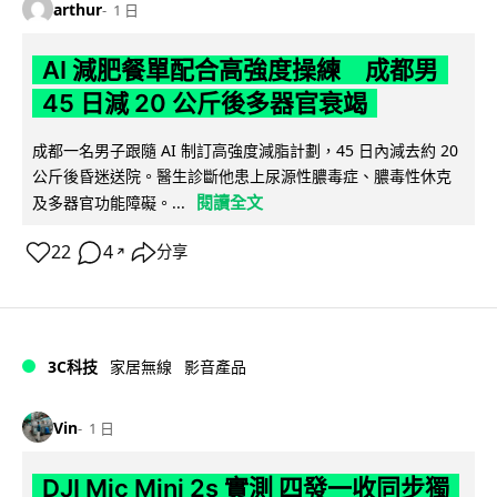
arthur
1 日
AI 減肥餐單配合高強度操練 成都男
45 日減 20 公斤後多器官衰竭
成都一名男子跟隨 AI 制訂高強度減脂計劃，45 日內減去約 20
公斤後昏迷送院。醫生診斷他患上尿源性膿毒症、膿毒性休克
閱讀全文
及多器官功能障礙。...
22
4
分享
↗
3C科技
家居無線
影音產品
Vin
1 日
DJI Mic Mini 2s 實測 四發一收同步獨