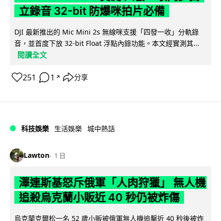
立錄音 32-bit 防爆咪拍片必備
DJI 最新推出的 Mic Mini 2s 無線咪支援「四發一收」分軌錄
音，並首度下放 32-bit Float 浮點內錄功能。本文經實測其...
閱讀全文
251
1
分享
↗
科技娛樂
生活娛樂
城中熱話
Lawton
1 日
澤連斯基怒斥俄軍「人肉狩獵」 無人機
追殺烏克蘭小販近 40 秒仍被炸傷
烏克蘭克爾松一名 52 歲小販被俄軍無人機追擊近 40 秒後被炸