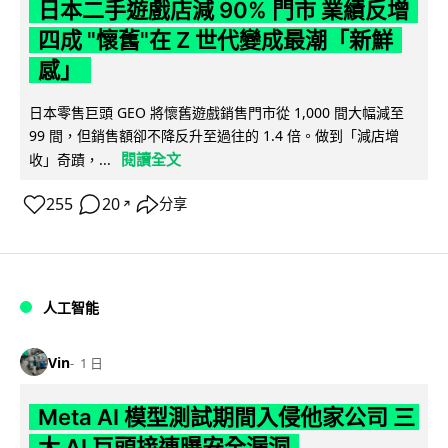
日本二手遊戲店減 90% 門市 業績反增
四成 "懷舊"在 Z 世代變成最潮「新鮮
感」
日本零售巨頭 GEO 將懷舊遊戲銷售門市從 1,000 間大幅減至
99 間，但銷售額卻不降反升至過往的 1.4 倍。做到「減店增
閱讀全文
收」奇蹟，...
255
20
分享
↗
人工智能
Vin
1 日
Meta AI 模型測試期間入侵他家公司 三
大 AI 巨頭接連曝安全漏洞