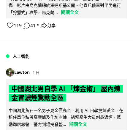
傷，影片由烏克蘭總統澤連斯基公開。他直斥俄軍對平民進行
閱讀全文
「狩獵式」攻擊，烏克蘭...
119
41
分享
↗
人工智能
Lawton
1 日
中國湖北男自學 AI 「煉金術」 屋內煉
金冒濃煙驚動全區
中國湖北黃石一名男子見金價高企，利用 AI 自學提煉黃金，在
租住單位私設高壓爐及作坊冶煉，過程產生大量刺鼻濃煙，驚
閱讀全文
動鄰居報警。警方到場揭發整...