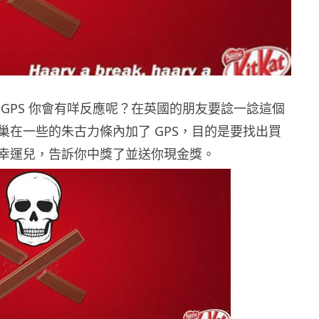
 GPS 你會有咩反應呢？在英國的朋友要諗一諗這個
巢在一些的朱古力條內加了 GPS，目的是要找出買
幸運兒，告訴你中獎了並送你現金獎。