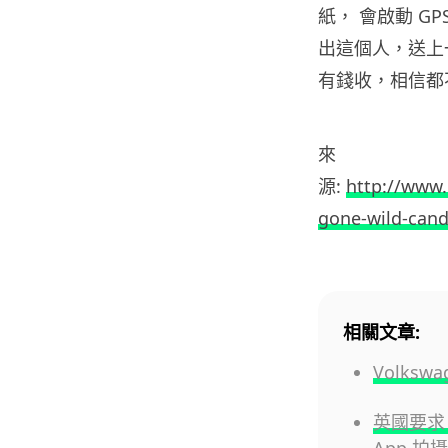
紙， 會啟動 GPS
出這個人，送上一
有錢收，相信都
來
源:
http://www
gone-wild-cand
相關文章:
Volks
英國要求
App 