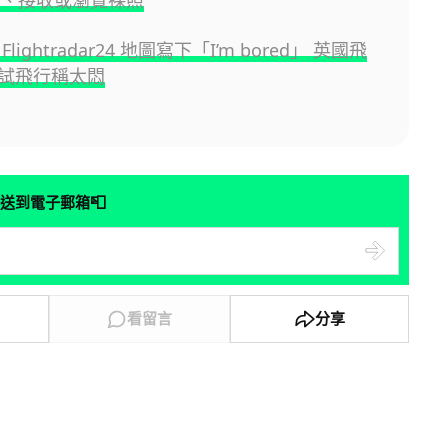
lightradar24 地圖寫下「I’m bored」 英國飛
試飛行稱太悶
📮
送到電子郵箱
看留言
分享