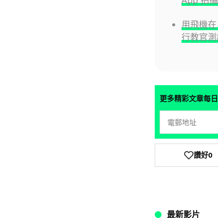
用飛機在 F
行教官測
更多精彩文章每日
讚好
0
最新影片