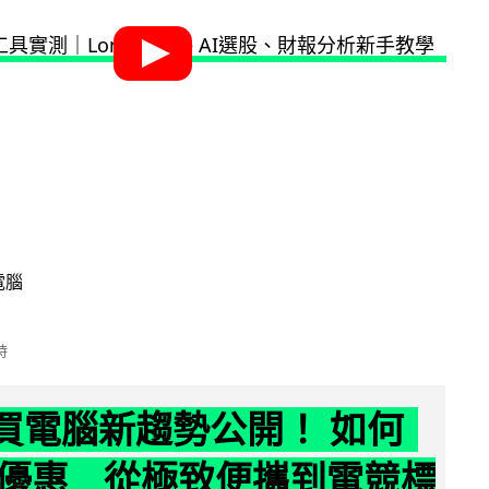
電腦
時
6 買電腦新趨勢公開！ 如何
優惠 從極致便攜到電競標