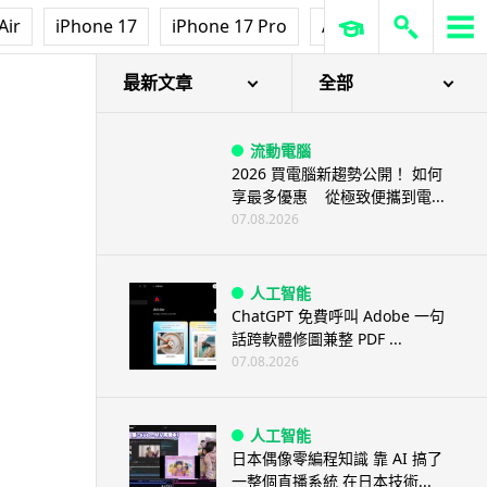
Air
iPhone 17
iPhone 17 Pro
AirPods Pro 3
Ap
最新文章
全部
流動電腦
2026 買電腦新趨勢公開！ 如何
享最多優惠 從極致便攜到電...
07.08.2026
人工智能
ChatGPT 免費呼叫 Adobe 一句
話跨軟體修圖兼整 PDF ...
07.08.2026
人工智能
日本偶像零編程知識 靠 AI 搞了
一整個直播系統 在日本技術...