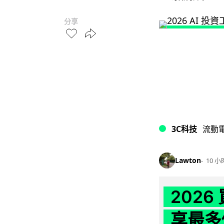
分享
3C科技
流動
Lawton
10 小
202
享最多