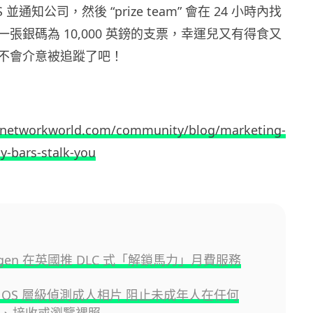
 並通知公司，然後 “prize team” 會在 24 小時內找
張銀碼為 10,000 英鎊的支票，幸運兒又有得食又
不會介意被追蹤了吧！
.networkworld.com/community/blog/marketing-
y-bars-stalk-you
wagen 在英國推 DLC 式「解鎖馬力」月費服務
 OS 層級偵測成人相片 阻止未成年人在任何
拍攝、接收或瀏覽裸照