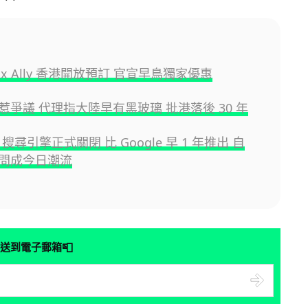
box Ally 香港開放預訂 官宣早鳥獨家優惠
惹爭議 代理指大陸早有黑玻璃 批港落後 30 年
m 搜尋引擎正式關閉 比 Google 早 1 年推出 自
問成今日潮流
📮
送到電子郵箱