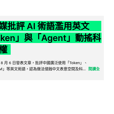
媒批評 AI 術語濫用英文
ken」與「Agent」動搖科
權
8 月 6 日發表文章，批評中國廣泛使用「Token」、
LLM」等英文術語，認為做法侵蝕中文表意空間及科...
閱讀全