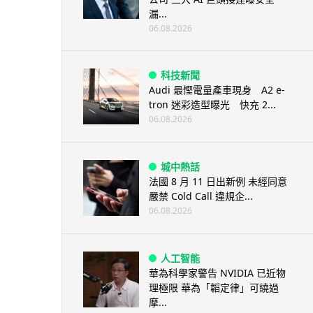
漏...
06.08.2026
科技新聞
Audi 最慳電量產車現身 A2 e-
tron 迷彩造型曝光 快充 2...
06.08.2026
城中熱話
法國 8 月 11 日出新例 未經同意
嚴禁 Cold Call 違規企...
06.08.2026
人工智能
華為科學家警告 NVIDIA 已近物
理極限 華為「韜定律」可繞過
摩...