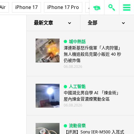
Air
iPhone 17
iPhone 17 Pro
AirPods Pro 3
Ap
最新文章
全部
城中熱話
澤連斯基怒斥俄軍「人肉狩獵」
無人機追殺烏克蘭小販近 40 秒
仍被炸傷
06.08.2026
人工智能
中國湖北男自學 AI 「煉金術」
屋內煉金冒濃煙驚動全區
06.08.2026
流動音樂
【評測】Sony IER-M500 入耳式