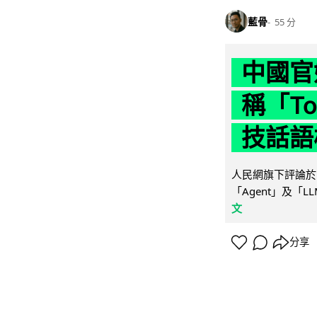
藍骨
55 分
中國官
稱「To
技話語
人民網旗下評論於 
「Agent」及「
文
分享