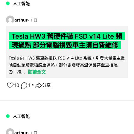
人工智能
arthur
1 日
Tesla HW3 舊硬件裝 FSD v14 Lite 頻
現過熱 部分電腦損毀車主須自費維修
Tesla 向 HW3 舊車款推送 FSD v14 Lite 系統，引發大量車主反
映自動駕駛電腦嚴重過熱，部分更觸發高溫保護甚至直接燒
閱讀全文
毀，須...
10
1
分享
↗
人工智能
arthur
1 日