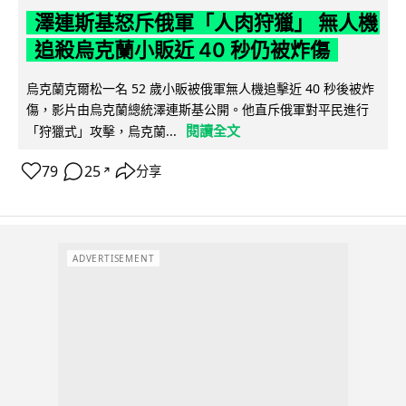
澤連斯基怒斥俄軍「人肉狩獵」 無人機
追殺烏克蘭小販近 40 秒仍被炸傷
烏克蘭克爾松一名 52 歲小販被俄軍無人機追擊近 40 秒後被炸
傷，影片由烏克蘭總統澤連斯基公開。他直斥俄軍對平民進行
閱讀全文
「狩獵式」攻擊，烏克蘭...
79
25
分享
↗
ADVERTISEMENT