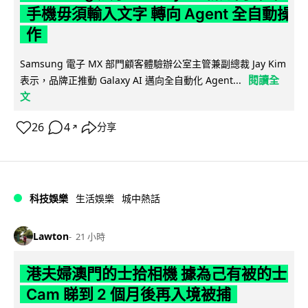
手機毋須輸入文字 轉向 Agent 全自動操
作
Samsung 電子 MX 部門顧客體驗辦公室主管兼副總裁 Jay Kim
閱讀全
表示，品牌正推動 Galaxy AI 邁向全自動化 Agent...
文
26
4
分享
↗
科技娛樂
生活娛樂
城中熱話
Lawton
21 小時
港夫婦澳門的士拾相機 據為己有被的士
Cam 睇到 2 個月後再入境被捕