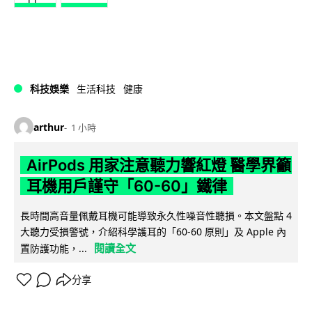
科技娛樂
生活科技
健康
arthur
1 小時
AirPods 用家注意聽力響紅燈 醫學界籲
耳機用戶謹守「60-60」鐵律
長時間高音量佩戴耳機可能導致永久性噪音性聽損。本文盤點 4
大聽力受損警號，介紹科學護耳的「60-60 原則」及 Apple 內
閱讀全文
置防護功能，...
分享