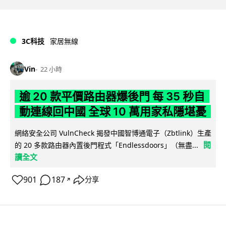
3C科技
家居無線
Vin
22 小時
逾 20 款平價路由器爆後門 每 35 秒自
動連線回中國 全球 10 萬用家私隱堪憂
網絡安全公司 VulnCheck 揭發中國智博通電子（Zbtlink）生產
閱
的 20 多款路由器內置後門程式「Endlessdoors」（無盡...
讀全文
901
187
分享
↗