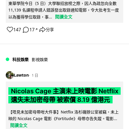
東華學院今日（5 日）大學聯招放榜之際，因人為疏忽向全數
11,139 名課程申請人錯誤發出取錄通知電郵，令大批考生一度
閱讀全文
以為獲得學位取錄，事...
147
17
分享
↗
科技娛樂
影視娛樂
Lawton
1 日
Nicolas Cage 主演未上映電影 Netflix
遺失未加密母帶 被索償 8.19 億港元
【唔見未加密母帶咁大件事】Netflix 洛杉磯辦公室被竊，未上
映的 Nicolas Cage 電影《Fortitude》母帶亦告失蹤。電影...
閱讀全文