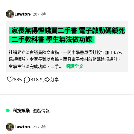
Lawton
20 小時
家長無得慳錢買二手書 電子啟動碼鎖死
二手教科書 學生無法做功課
社福界立法會議員陳文宜指，一間中學書單價錢按年加 14.7%
遠超通漲，令家長難以負擔。而且電子教材啟動碼這項設計，
閱讀全文
令學生無法完成功課，二手...
835
318
分享
↗
科技娛樂
遊戲情報
Lawton
21 小時