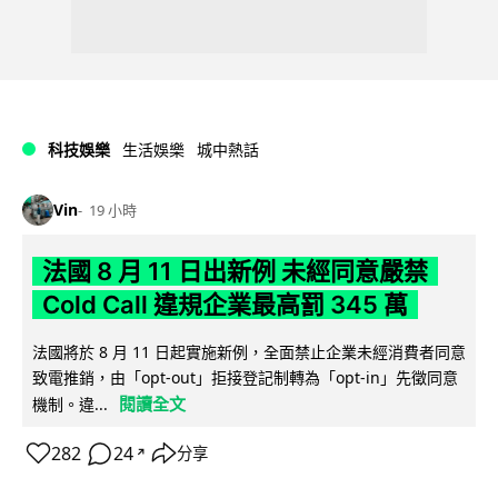
科技娛樂
生活娛樂
城中熱話
Vin
19 小時
法國 8 月 11 日出新例 未經同意嚴禁
Cold Call 違規企業最高罰 345 萬
法國將於 8 月 11 日起實施新例，全面禁止企業未經消費者同意
致電推銷，由「opt-out」拒接登記制轉為「opt-in」先徵同意
閱讀全文
機制。違...
282
24
分享
↗