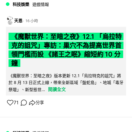
科技娛樂
遊戲情報
天恩
16 小時
《魔獸世界：至暗之夜》12.1 「烏拉特
克的詛咒」專訪：巢穴不為提高世界首
領門檻而設 《諸王之眠》縮短約 10 分
鐘
《魔獸世界：至暗之夜》版本更新 12.1「烏拉特克的詛咒」將
於 8 月 13 日正式上線，帶來全新區域「盤蛇島」、地城「毒牙
閱讀全文
祭壇」、新型態世...
71
分享