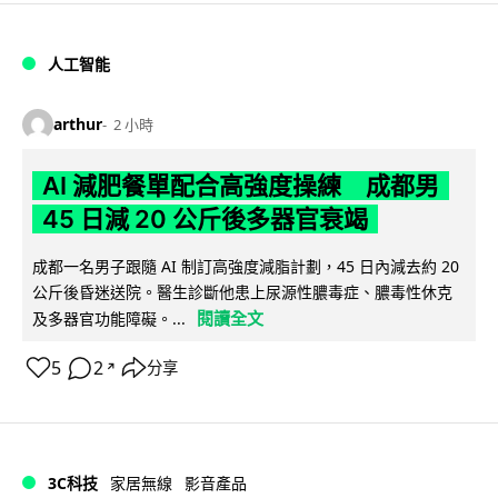
人工智能
arthur
2 小時
AI 減肥餐單配合高強度操練 成都男
45 日減 20 公斤後多器官衰竭
成都一名男子跟隨 AI 制訂高強度減脂計劃，45 日內減去約 20
公斤後昏迷送院。醫生診斷他患上尿源性膿毒症、膿毒性休克
閱讀全文
及多器官功能障礙。...
5
2
分享
↗
3C科技
家居無線
影音產品