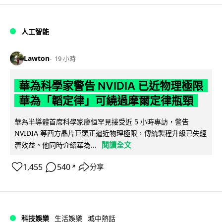
人工智能
Lawton
19 小時
華為科學家警告 NVIDIA 已近物理極限
華為「韜定律」可繞過摩爾定律瓶頸
華為半導體首席科學家廖恒罕見接受近 5 小時專訪，警告
NVIDIA 等西方晶片巨頭正逼近物理極限，傳統製程升級已失經
閱讀全文
濟效益。他同時介紹華為...
1,455
540
分享
↗
科技娛樂
生活娛樂
城中熱話