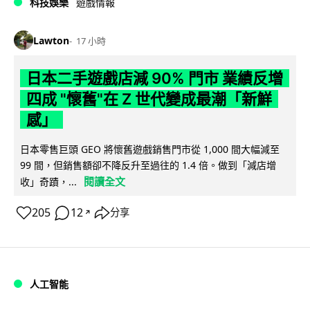
科技娛樂
遊戲情報
Lawton
17 小時
日本二手遊戲店減 90% 門市 業績反增
四成 "懷舊"在 Z 世代變成最潮「新鮮
感」
日本零售巨頭 GEO 將懷舊遊戲銷售門市從 1,000 間大幅減至
99 間，但銷售額卻不降反升至過往的 1.4 倍。做到「減店增
閱讀全文
收」奇蹟，...
205
12
分享
↗
人工智能