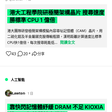
港大工程學院研極簡架構晶片 搜尋速度
勝標準 CPU 1 億倍
港大團隊研發極簡架構模擬內容尋址記憶體（CAM）晶片，用
二硫化鉬及半金屬銻克服傳輸瓶頸，漢明距離計算速度比標準
閱讀全文
CPU快1億倍，每次搜尋耗能低...
43
20
分享
↗
人工智能
Lawton
1 日
靠快閃記憶體紓緩 DRAM 不足 KIOXIA