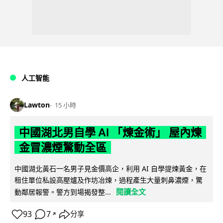
人工智能
Lawton
15 小時
中國湖北男自學 AI 「煉金術」 屋內煉
金冒濃煙驚動全區
中國湖北黃石一名男子見金價高企，利用 AI 自學提煉黃金，在
租住單位私設高壓爐及作坊冶煉，過程產生大量刺鼻濃煙，驚
閱讀全文
動鄰居報警。警方到場揭發整...
93
7
分享
↗