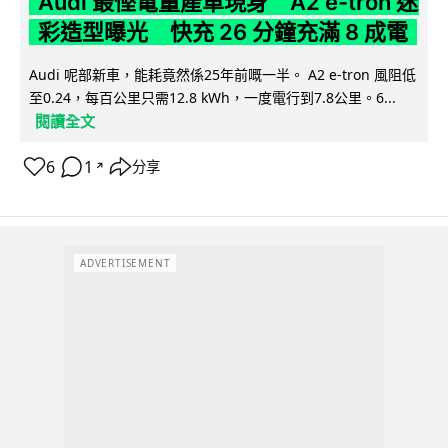
Audi 最慳電量產車現身 A2 e-tron 迷
彩造型曝光 快充 26 分鐘充滿 8 成電
Audi 呢部新車，能耗竟然係25年前嘅一半。 A2 e-tron 風阻低
至0.24，每百公里只需12.8 kWh，一度電行到7.8公里。6...
閱讀全文
6
1
分享
↗
ADVERTISEMENT