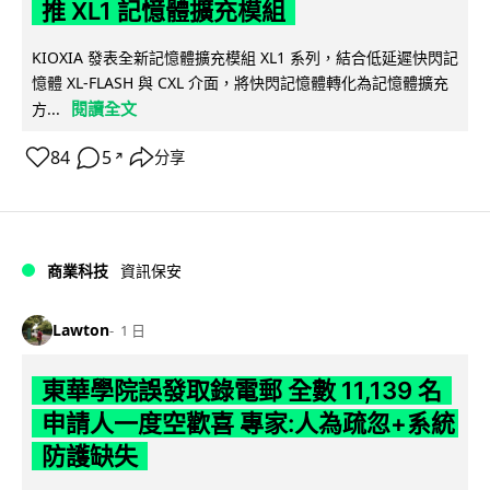
推 XL1 記憶體擴充模組
KIOXIA 發表全新記憶體擴充模組 XL1 系列，結合低延遲快閃記
憶體 XL-FLASH 與 CXL 介面，將快閃記憶體轉化為記憶體擴充
閱讀全文
方...
84
5
分享
↗
商業科技
資訊保安
Lawton
1 日
東華學院誤發取錄電郵 全數 11,139 名
申請人一度空歡喜 專家:人為疏忽+系統
防護缺失