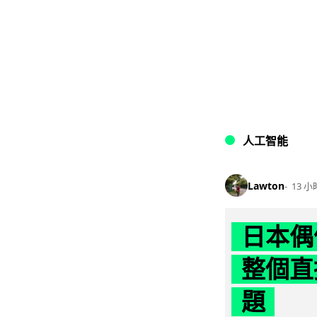
人工智能
Lawton
13 小
日本偶
整個直
題