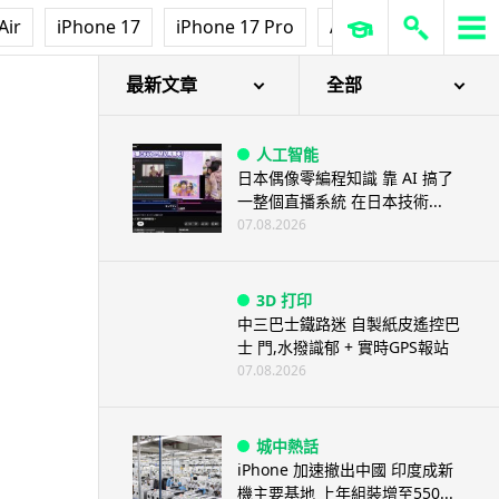
Air
iPhone 17
iPhone 17 Pro
AirPods Pro 3
Ap
最新文章
全部
人工智能
日本偶像零編程知識 靠 AI 搞了
一整個直播系統 在日本技術...
07.08.2026
3D 打印
中三巴士鐵路迷 自製紙皮遙控巴
士 門,水撥識郁 + 實時GPS報站
07.08.2026
城中熱話
iPhone 加速撤出中國 印度成新
機主要基地 上年組裝增至550...