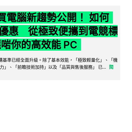
6 買電腦新趨勢公開！ 如何
優惠 從極致便攜到電競標
選啱你的高效能 PC
腦選購基準已經全面升級。除了基本效能，「極致輕量化」、「機
力」、「前瞻技術加持」以及「品質與售後服務」 已...
閱