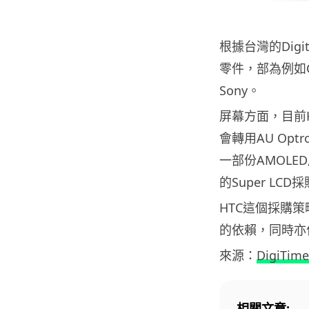
根據台灣的Digi
零件，部為例如C
Sony。
屏幕方面，目前H
會轉用AU Opt
一部份AMOLE
的Super LCD
HTC這個採購策
的依賴，同時亦
來源：
DigiTime
相關文章: