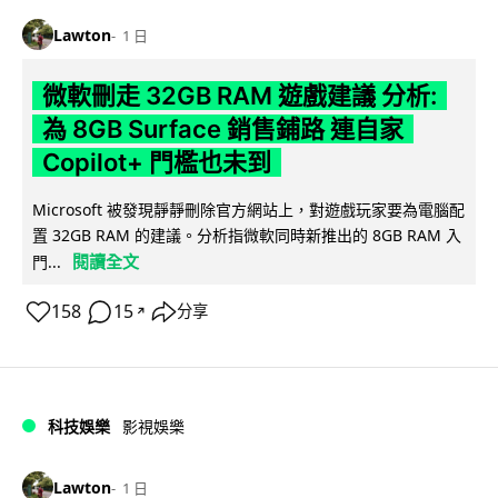
Lawton
1 日
微軟刪走 32GB RAM 遊戲建議 分析:
為 8GB Surface 銷售鋪路 連自家
Copilot+ 門檻也未到
Microsoft 被發現靜靜刪除官方網站上，對遊戲玩家要為電腦配
置 32GB RAM 的建議。分析指微軟同時新推出的 8GB RAM 入
閱讀全文
門...
158
15
分享
↗
科技娛樂
影視娛樂
Lawton
1 日