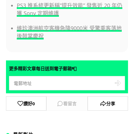
PS3 推系統更新稱”提升效能” 發售近 20 年仍
獲 Sony 定期維護
維珍澳洲航空客機急降9000米 受驚乘客落地
後鼓掌慶祝
📮
更多精彩文章每日送到電子郵箱
讚好
0
看留言
分享