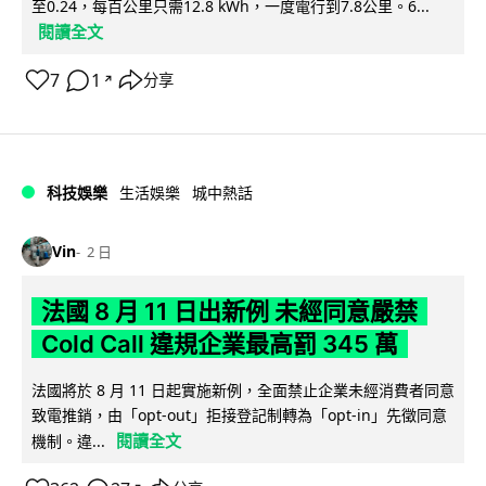
至0.24，每百公里只需12.8 kWh，一度電行到7.8公里。6...
閱讀全文
7
1
分享
↗
科技娛樂
生活娛樂
城中熱話
Vin
2 日
法國 8 月 11 日出新例 未經同意嚴禁
Cold Call 違規企業最高罰 345 萬
法國將於 8 月 11 日起實施新例，全面禁止企業未經消費者同意
致電推銷，由「opt-out」拒接登記制轉為「opt-in」先徵同意
閱讀全文
機制。違...