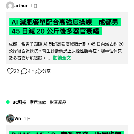
arthur
1 日
AI 減肥餐單配合高強度操練 成都男
45 日減 20 公斤後多器官衰竭
成都一名男子跟隨 AI 制訂高強度減脂計劃，45 日內減去約 20
公斤後昏迷送院。醫生診斷他患上尿源性膿毒症、膿毒性休克
閱讀全文
及多器官功能障礙。...
22
4
分享
↗
3C科技
家居無線
影音產品
Vin
1 日