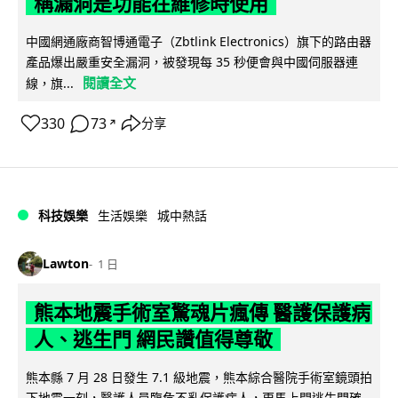
稱漏洞是功能在維修時使用
中國網通廠商智博通電子（Zbtlink Electronics）旗下的路由器
產品爆出嚴重安全漏洞，被發現每 35 秒便會與中國伺服器連
閱讀全文
線，旗...
330
73
分享
↗
科技娛樂
生活娛樂
城中熱話
Lawton
1 日
熊本地震手術室驚魂片瘋傳 醫護保護病
人、逃生門 網民讚值得尊敬
熊本縣 7 月 28 日發生 7.1 級地震，熊本綜合醫院手術室鏡頭拍
下地震一刻，醫護人員臨危不亂保護病人，更馬上開逃生門確