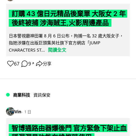
訂購 43 億日元精品後棄單 大阪女 2 年
後終被捕 涉海賊王,火影周邊產品
日本警視廳神田署 8 月 6 日公布，拘捕一名 32 歲大阪女子，
指她涉嫌在出版巨頭集英社旗下官方網店「JUMP
閱讀全文
CHARACTERS ST...
67
9
分享
↗
商業科技
資訊保安
Vin
1 日
智博通路由器爆後門 官方緊急下架止血