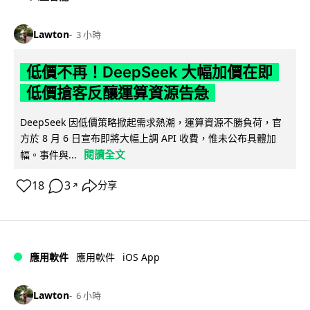
Lawton
3 小時
低價不再！DeepSeek 大幅加價在即
低價搶客反釀運算資源告急
DeepSeek 因低價策略掀起需求熱潮，運算資源不勝負荷，官
方於 8 月 6 日宣布即將大幅上調 API 收費，惟未公布具體加
閱讀全文
幅。事件與...
18
3
分享
↗
iOS App
應用軟件
應用軟件
Lawton
6 小時