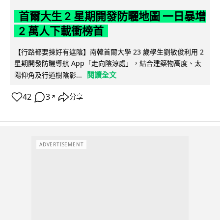
首爾大生 2 星期開發防曬地圖 一日暴增
2 萬人下載衝榜首
【行路都要揀好有遮陰】南韓首爾大學 23 歲學生劉敏俊利用 2
星期開發防曬導航 App「走向陰涼處」，結合建築物高度、太
閱讀全文
陽仰角及行道樹陰影...
42
3
分享
↗
ADVERTISEMENT