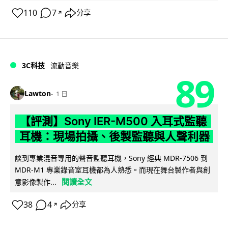
110
7
分享
↗
3C科技
流動音樂
89
Lawton
1 日
【評測】Sony IER-M500 入耳式監聽
耳機：現場拍攝、後製監聽與人聲利器
談到專業混音專用的聲音監聽耳機，Sony 經典 MDR-7506 到
MDR-M1 專業錄音室耳機都為人熟悉。而現在舞台製作者與創
閱讀全文
意影像製作...
38
4
分享
↗