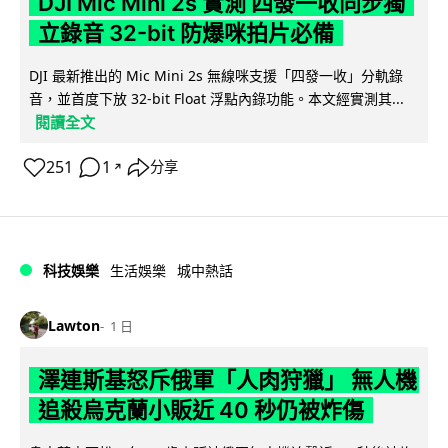
DJI Mic Mini 2s 實測 四發一收同步獨
立錄音 32-bit 防爆咪拍片必備
DJI 最新推出的 Mic Mini 2s 無線咪支援「四發一收」分軌錄
音，並首度下放 32-bit Float 浮點內錄功能。本文經實測其...
閱讀全文
251
1
分享
↗
科技娛樂
生活娛樂
城中熱話
Lawton
1 日
澤連斯基怒斥俄軍「人肉狩獵」 無人機
追殺烏克蘭小販近 40 秒仍被炸傷