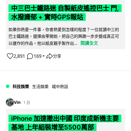
中三巴士鐵路迷 自製紙皮遙控巴士 門,
水撥識郁 + 實時GPS報站
如果你熱愛一件事，你會熱愛到怎樣的程度？一位就讀中三的
巴士鐵路迷，選擇由零開始，把自己的興趣一步步變成真正可
閱讀全文
以運作的作品。他以紙皮親手製作出...
2,891
169
分享
↗
科技娛樂
生活娛樂
城中熱話
Vin
1 日
iPhone 加速撤出中國 印度成新機主要
基地 上年組裝增至5500萬部