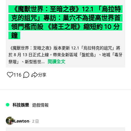
《魔獸世界：至暗之夜》12.1 「烏拉特
克的詛咒」專訪：巢穴不為提高世界首
領門檻而設 《諸王之眠》縮短約 10 分
鐘
《魔獸世界：至暗之夜》版本更新 12.1「烏拉特克的詛咒」將
於 8 月 13 日正式上線，帶來全新區域「盤蛇島」、地城「毒牙
閱讀全文
祭壇」、新型態世...
116
分享
科技娛樂
遊戲情報
Lawton
2 日