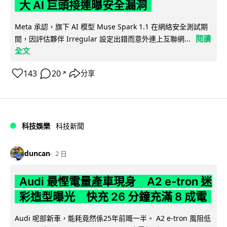
大 AI 巨頭接連曝安全漏洞
Meta 承認，旗下 AI 模型 Muse Spark 1.1 在網絡安全測試期
閱讀
間，因評估夥伴 Irregular 設定出錯而意外連上互聯網...
全文
143
20
分享
↗
科技娛樂
科技新聞
duncan
2 日
Audi 最慳電量產車現身 A2 e-tron 迷
彩造型曝光 快充 26 分鐘充滿 8 成電
Audi 呢部新車，能耗竟然係25年前嘅一半。 A2 e-tron 風阻低