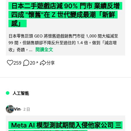
日本二手遊戲店減 90% 門市 業績反增
四成 "懷舊"在 Z 世代變成最潮「新鮮
感」
日本零售巨頭 GEO 將懷舊遊戲銷售門市從 1,000 間大幅減至
99 間，但銷售額卻不降反升至過往的 1.4 倍。做到「減店增
閱讀全文
收」奇蹟，...
259
20
分享
↗
人工智能
Vin
2 日
Meta AI 模型測試期間入侵他家公司 三