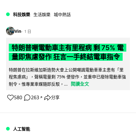
科技娛樂
生活娛樂
城中熱話
Vin
1 日
特朗普嘲電動車主有里程病 剩 75% 電
量即焦慮發作 狂言一手終結電車指令
特朗普在拉斯維加斯造勢大會上公開嘲諷電動車車主患有「里
程焦慮病」，聲稱電量剩 75% 便發作，並重申已廢除電動車強
閱讀全文
制令。惟專業車媒隨即反駁，...
580
263
分享
↗
人工智能