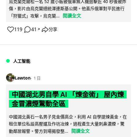
烏克蘭克爾松一名 52 歲小販被俄軍無人機追擊近 40 秒後被炸
傷，影片由烏克蘭總統澤連斯基公開。他直斥俄軍對平民進行
閱讀全文
「狩獵式」攻擊，烏克蘭...
119
41
分享
↗
人工智能
Lawton
1 日
中國湖北男自學 AI 「煉金術」 屋內煉
金冒濃煙驚動全區
中國湖北黃石一名男子見金價高企，利用 AI 自學提煉黃金，在
租住單位私設高壓爐及作坊冶煉，過程產生大量刺鼻濃煙，驚
閱讀全文
動鄰居報警。警方到場揭發整...