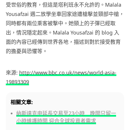
受世俗的教育，但這是塔利班永不允許的。Malala
Yousafzai 週二放學坐車回家途遭槍擊並頸部中槍，
同時都有兩位乘客被撃中。她頸上的子彈已經取
出，情況隱定起來。Malala Yousafzai 的 blog 入
面的內容已經傳到世界各地，描述到對於接受教育
的擔憂與恐懼等。
來源:
http://www.bbc.co.uk/news/world-asia-
19893309
相關文章:
納斯達克申延長交易至23小時 晚間只留一
小時維護時間 迎合全球投資者需求