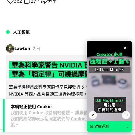
362
27
分享
↗
人工智能
×
Lawton
2 日
華為科學家警告 NVIDIA 已近物理極限
華為「韜定律」可繞過摩爾定律瓶頸
華為半導體首席科學家廖恒罕見接受近 5 小時專訪，警告
NVIDIA 等西方晶片巨頭正逼近物理極限，傳統製程升級已失經
閱讀全文
濟效益。他同時介紹華為...
本網站正使用 Cookie
我們使用 Cookie 改善網站體驗。 繼續使用
1,593
602
分享
↗
🎵
⛶
我們的網站即表示您同意我們的
Cookie 政
策
。
📖 詳細評測
→