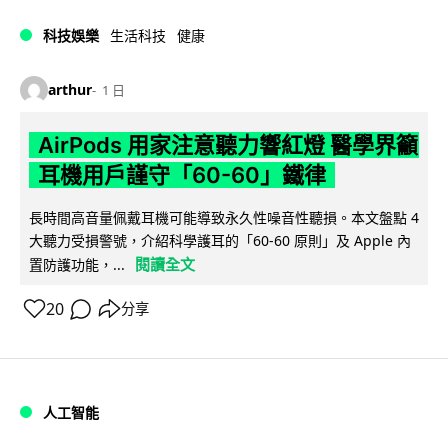
科技娛樂
生活科技
健康
arthur
1 日
AirPods 用家注意聽力響紅燈 醫學界籲
耳機用戶謹守「60-60」鐵律
長時間高音量佩戴耳機可能導致永久性噪音性聽損。本文盤點 4
大聽力受損警號，介紹科學護耳的「60-60 原則」及 Apple 內
閱讀全文
置防護功能，...
20
分享
人工智能