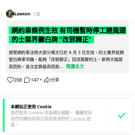
Lawton
1 日
網約車條例生效 有司機暫時停工避風頭
的士業界籲白牌 "改邪歸正"
規管網約車法例大部分條文已於 8 月 3 日生效，的士業界就期
望白牌車司機，能夠「改邪歸正」回流駕駛的士。新例大幅提
閱讀全文
高罰則，首次定罪最高罰款...
208
147
分享
↗
本網站正使用 Cookie
人工智能
我們使用 Cookie 改善網站體驗。 繼續使用
我們的網站即表示您同意我們的
Cookie 政
策
。
Lawton
1 日