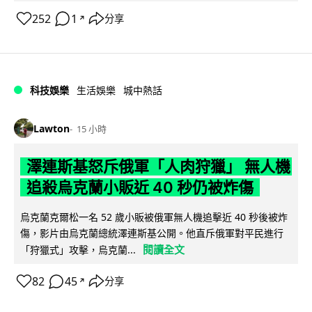
252
1
分享
↗
科技娛樂
生活娛樂
城中熱話
Lawton
15 小時
澤連斯基怒斥俄軍「人肉狩獵」 無人機
追殺烏克蘭小販近 40 秒仍被炸傷
烏克蘭克爾松一名 52 歲小販被俄軍無人機追擊近 40 秒後被炸
傷，影片由烏克蘭總統澤連斯基公開。他直斥俄軍對平民進行
閱讀全文
「狩獵式」攻擊，烏克蘭...
82
45
分享
↗