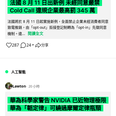
法國 8 月 11 日出新例 未經同意嚴禁
Cold Call 違規企業最高罰 345 萬
法國將於 8 月 11 日起實施新例，全面禁止企業未經消費者同意
致電推銷，由「opt-out」拒接登記制轉為「opt-in」先徵同意
閱讀全文
機制。違...
287
24
分享
↗
人工智能
Lawton
20 小時
華為科學家警告 NVIDIA 已近物理極限
華為「韜定律」可繞過摩爾定律瓶頸