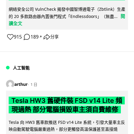
網絡安全公司 VulnCheck 揭發中國智博通電子（Zbtlink）生產
閱
的 20 多款路由器內置後門程式「Endlessdoors」（無盡...
讀全文
915
189
分享
↗
人工智能
arthur
1 日
Tesla HW3 舊硬件裝 FSD v14 Lite 頻
現過熱 部分電腦損毀車主須自費維修
Tesla 向 HW3 舊車款推送 FSD v14 Lite 系統，引發大量車主反
映自動駕駛電腦嚴重過熱，部分更觸發高溫保護甚至直接燒