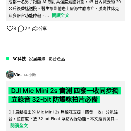
成都一名男子跟隨 AI 制訂高強度減脂計劃，45 日內減去約 20
公斤後昏迷送院。醫生診斷他患上尿源性膿毒症、膿毒性休克
閱讀全文
及多器官功能障礙。...
8
2
分享
↗
3C科技
家居無線
影音產品
Vin
14 小時
DJI Mic Mini 2s 實測 四發一收同步獨
立錄音 32-bit 防爆咪拍片必備
DJI 最新推出的 Mic Mini 2s 無線咪支援「四發一收」分軌錄
音，並首度下放 32-bit Float 浮點內錄功能。本文經實測其...
閱讀全文