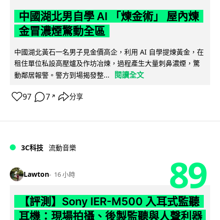
中國湖北男自學 AI 「煉金術」 屋內煉
金冒濃煙驚動全區
中國湖北黃石一名男子見金價高企，利用 AI 自學提煉黃金，在
租住單位私設高壓爐及作坊冶煉，過程產生大量刺鼻濃煙，驚
閱讀全文
動鄰居報警。警方到場揭發整...
97
7
分享
↗
3C科技
流動音樂
89
Lawton
16 小時
【評測】Sony IER-M500 入耳式監聽
耳機：現場拍攝、後製監聽與人聲利器