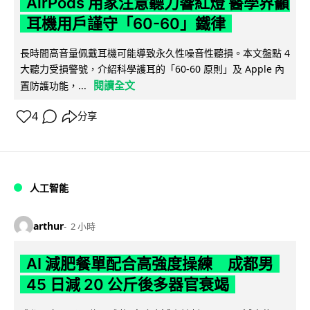
AirPods 用家注意聽力響紅燈 醫學界籲
耳機用戶謹守「60-60」鐵律
長時間高音量佩戴耳機可能導致永久性噪音性聽損。本文盤點 4
大聽力受損警號，介紹科學護耳的「60-60 原則」及 Apple 內
閱讀全文
置防護功能，...
4
分享
人工智能
arthur
2 小時
AI 減肥餐單配合高強度操練 成都男
45 日減 20 公斤後多器官衰竭