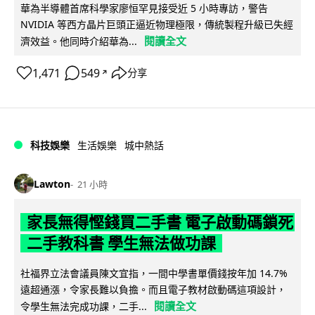
華為半導體首席科學家廖恒罕見接受近 5 小時專訪，警告
NVIDIA 等西方晶片巨頭正逼近物理極限，傳統製程升級已失經
閱讀全文
濟效益。他同時介紹華為...
1,471
549
分享
↗
科技娛樂
生活娛樂
城中熱話
Lawton
21 小時
家長無得慳錢買二手書 電子啟動碼鎖死
二手教科書 學生無法做功課
社福界立法會議員陳文宜指，一間中學書單價錢按年加 14.7%
遠超通漲，令家長難以負擔。而且電子教材啟動碼這項設計，
閱讀全文
令學生無法完成功課，二手...