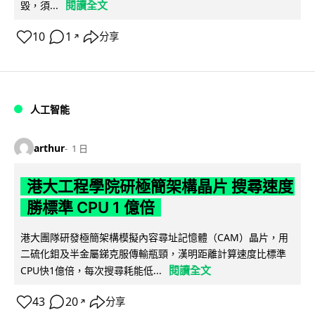
閱讀全文
毀，須...
10
1
分享
↗
人工智能
arthur
1 日
港大工程學院研極簡架構晶片 搜尋速度
勝標準 CPU 1 億倍
港大團隊研發極簡架構模擬內容尋址記憶體（CAM）晶片，用
二硫化鉬及半金屬銻克服傳輸瓶頸，漢明距離計算速度比標準
閱讀全文
CPU快1億倍，每次搜尋耗能低...
43
20
分享
↗