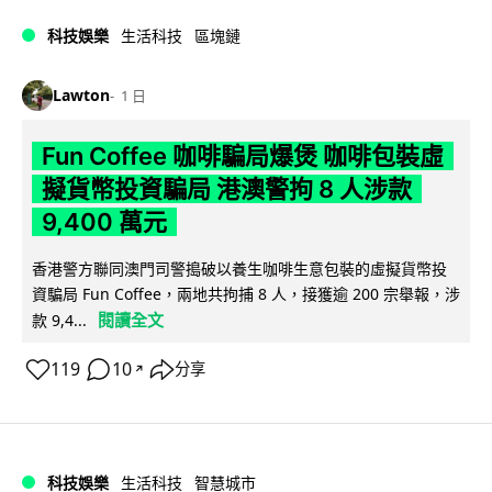
科技娛樂
生活科技
區塊鏈
Lawton
1 日
Fun Coffee 咖啡騙局爆煲 咖啡包裝虛
擬貨幣投資騙局 港澳警拘 8 人涉款
9,400 萬元
香港警方聯同澳門司警搗破以養生咖啡生意包裝的虛擬貨幣投
資騙局 Fun Coffee，兩地共拘捕 8 人，接獲逾 200 宗舉報，涉
閱讀全文
款 9,4...
119
10
分享
↗
科技娛樂
生活科技
智慧城市