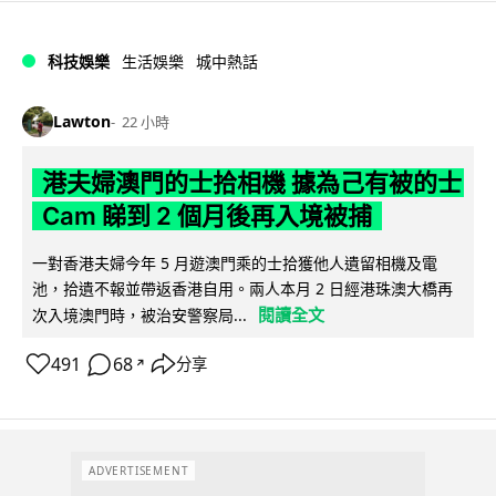
科技娛樂
生活娛樂
城中熱話
Lawton
22 小時
港夫婦澳門的士拾相機 據為己有被的士
Cam 睇到 2 個月後再入境被捕
一對香港夫婦今年 5 月遊澳門乘的士拾獲他人遺留相機及電
池，拾遺不報並帶返香港自用。兩人本月 2 日經港珠澳大橋再
閱讀全文
次入境澳門時，被治安警察局...
491
68
分享
↗
ADVERTISEMENT