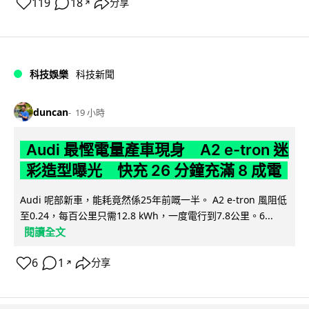
119
18
分享
↗
科技娛樂
科技新聞
duncan
19 小時
Audi 最慳電量產車現身 A2 e-tron 迷
彩造型曝光 快充 26 分鐘充滿 8 成電
Audi 呢部新車，能耗竟然係25年前嘅一半。 A2 e-tron 風阻低
至0.24，每百公里只需12.8 kWh，一度電行到7.8公里。6...
閱讀全文
6
1
分享
↗