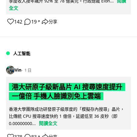
閱讀
季度收入按年飆升 92% 至 78 億美元。行政總裁 Elon...
全文
142
19
分享
↗
人工智能
Vin
1 日
港大研原子級新晶片 AI 搜尋速度提升
一億倍 手機人臉識別免上雲端
香港大學團隊成功研發原子級厚度的「模擬存內搜尋」晶片，
比傳統 CPU 搜尋速度快約 1 億倍，延遲低至 36 皮秒（即
閱讀全文
0.00000000...
分享
↗