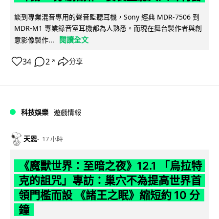
談到專業混音專用的聲音監聽耳機，Sony 經典 MDR-7506 到
MDR-M1 專業錄音室耳機都為人熟悉。而現在舞台製作者與創
閱讀全文
意影像製作...
34
2
分享
↗
科技娛樂
遊戲情報
天恩
17 小時
《魔獸世界：至暗之夜》12.1 「烏拉特
克的詛咒」專訪：巢穴不為提高世界首
領門檻而設 《諸王之眠》縮短約 10 分
鐘