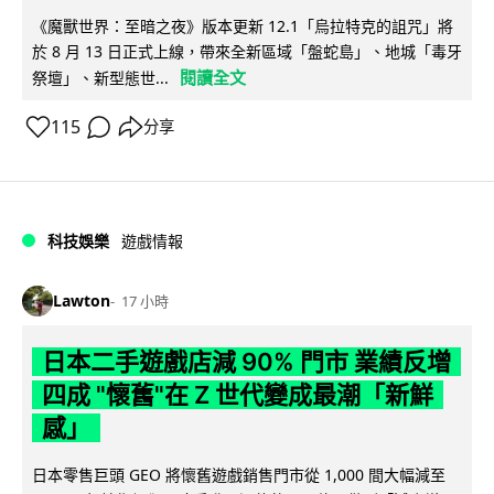
《魔獸世界：至暗之夜》版本更新 12.1「烏拉特克的詛咒」將
於 8 月 13 日正式上線，帶來全新區域「盤蛇島」、地城「毒牙
閱讀全文
祭壇」、新型態世...
115
分享
科技娛樂
遊戲情報
Lawton
17 小時
日本二手遊戲店減 90% 門市 業績反增
四成 "懷舊"在 Z 世代變成最潮「新鮮
感」
日本零售巨頭 GEO 將懷舊遊戲銷售門市從 1,000 間大幅減至