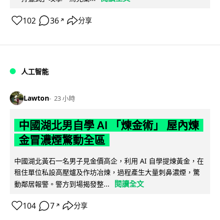
102
36
分享
↗
人工智能
Lawton
23 小時
中國湖北男自學 AI 「煉金術」 屋內煉
金冒濃煙驚動全區
中國湖北黃石一名男子見金價高企，利用 AI 自學提煉黃金，在
租住單位私設高壓爐及作坊冶煉，過程產生大量刺鼻濃煙，驚
閱讀全文
動鄰居報警。警方到場揭發整...
104
7
分享
↗