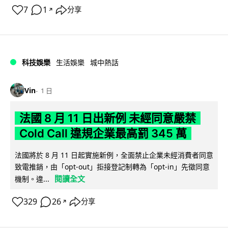
7
1
分享
↗
科技娛樂
生活娛樂
城中熱話
Vin
1 日
法國 8 月 11 日出新例 未經同意嚴禁
Cold Call 違規企業最高罰 345 萬
法國將於 8 月 11 日起實施新例，全面禁止企業未經消費者同意
致電推銷，由「opt-out」拒接登記制轉為「opt-in」先徵同意
閱讀全文
機制。違...
329
26
分享
↗