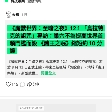
科技娛樂
遊戲情報
天恩
1 日
《魔獸世界：至暗之夜》12.1 「烏拉特
克的詛咒」專訪：巢穴不為提高世界首
領門檻而設 《諸王之眠》縮短約 10 分
鐘
《魔獸世界：至暗之夜》版本更新 12.1「烏拉特克的詛咒」將
於 8 月 13 日正式上線，帶來全新區域「盤蛇島」、地城「毒牙
閱讀全文
祭壇」、新型態世...
115
分享
ADVERTISEMENT