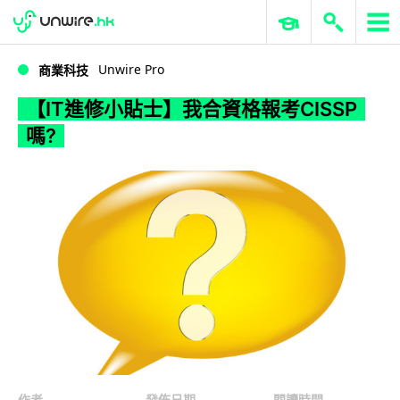
WWDC 2026
GenAI 與雲端科技專區
ERP 與商業 AI
【IT進修小貼士】我合資格報考CISSP 嗎?
Unwire Pro
商業科技
【IT進修小貼士】我合資格報考CISSP
嗎?
作者
發佈日期
閱讀時間