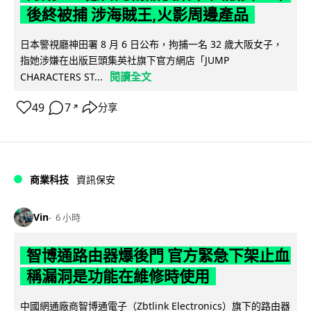
後終被捕 涉海賊王,火影周邊產品
日本警視廳神田署 8 月 6 日公布，拘捕一名 32 歲大阪女子，
指她涉嫌在出版巨頭集英社旗下官方網店「JUMP
閱讀全文
CHARACTERS ST...
49
7
分享
↗
商業科技
資訊保安
Vin
6 小時
智博通路由器爆後門 官方緊急下架止血
稱漏洞是功能在維修時使用
中國網通廠商智博通電子（Zbtlink Electronics）旗下的路由器