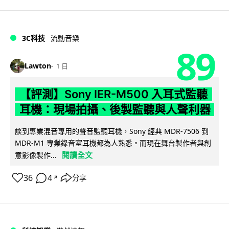
3C科技
流動音樂
89
Lawton
1 日
【評測】Sony IER-M500 入耳式監聽
耳機：現場拍攝、後製監聽與人聲利器
談到專業混音專用的聲音監聽耳機，Sony 經典 MDR-7506 到
MDR-M1 專業錄音室耳機都為人熟悉。而現在舞台製作者與創
閱讀全文
意影像製作...
36
4
分享
↗