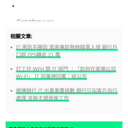
相關文章:
IT 男防不勝防 黑客專趁熟睡精準入侵 銀行戶
口經 FPS轉走 21 萬
打工仔 WFH 問 IT 部門 ：「如何在家連公司
Wi-Fi」 IT 同事神回覆：返公司
網傳銀行 IT 出事重覆過數 銀行只叫客戶自行
處理 並無主理善後工作