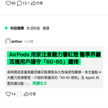
49
15
分享
↗
科技娛樂
生活科技
健康
arthur
9 小時
AirPods 用家注意聽力響紅燈 醫學界籲
耳機用戶謹守「60-60」鐵律
長時間高音量佩戴耳機可能導致永久性噪音性聽損。本文盤點 4
大聽力受損警號，介紹科學護耳的「60-60 原則」及 Apple 內
閱讀全文
置防護功能，...
14
分享