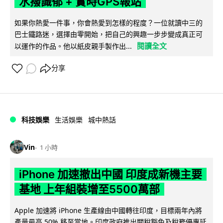
水撥識郁 + 實時GPS報站
如果你熱愛一件事，你會熱愛到怎樣的程度？一位就讀中三的
巴士鐵路迷，選擇由零開始，把自己的興趣一步步變成真正可
閱讀全文
以運作的作品。他以紙皮親手製作出...
分享
科技娛樂
生活娛樂
城中熱話
Vin
1 小時
iPhone 加速撤出中國 印度成新機主要
基地 上年組裝增至5500萬部
Apple 加速將 iPhone 生產線由中國轉往印度，目標兩年內將
產量最高 50% 移至當地。印度政府推出關稅豁免及稅務優惠延