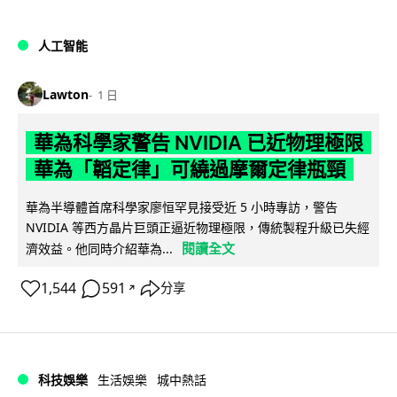
人工智能
Lawton
1 日
華為科學家警告 NVIDIA 已近物理極限
華為「韜定律」可繞過摩爾定律瓶頸
華為半導體首席科學家廖恒罕見接受近 5 小時專訪，警告
NVIDIA 等西方晶片巨頭正逼近物理極限，傳統製程升級已失經
閱讀全文
濟效益。他同時介紹華為...
1,544
591
分享
↗
科技娛樂
生活娛樂
城中熱話