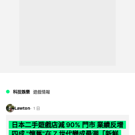
科技娛樂
遊戲情報
Lawton
1 日
日本二手遊戲店減 90% 門市 業績反增
四成 "懷舊"在 Z 世代變成最潮「新鮮