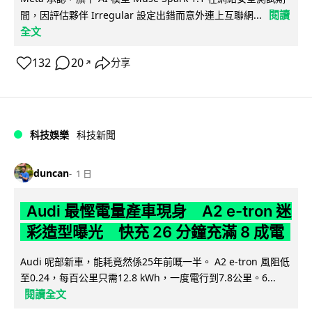
閱讀
間，因評估夥伴 Irregular 設定出錯而意外連上互聯網...
全文
132
20
分享
↗
科技娛樂
科技新聞
duncan
1 日
Audi 最慳電量產車現身 A2 e-tron 迷
彩造型曝光 快充 26 分鐘充滿 8 成電
Audi 呢部新車，能耗竟然係25年前嘅一半。 A2 e-tron 風阻低
至0.24，每百公里只需12.8 kWh，一度電行到7.8公里。6...
閱讀全文