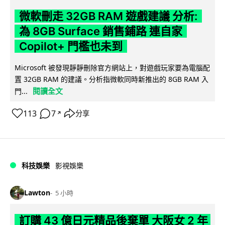
微軟刪走 32GB RAM 遊戲建議 分析:
為 8GB Surface 銷售鋪路 連自家
Copilot+ 門檻也未到
Microsoft 被發現靜靜刪除官方網站上，對遊戲玩家要為電腦配
置 32GB RAM 的建議。分析指微軟同時新推出的 8GB RAM 入
閱讀全文
門...
113
7
分享
↗
科技娛樂
影視娛樂
Lawton
5 小時
訂購 43 億日元精品後棄單 大阪女 2 年