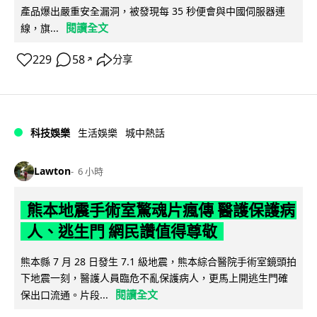
產品爆出嚴重安全漏洞，被發現每 35 秒便會與中國伺服器連
閱讀全文
線，旗...
229
58
分享
↗
科技娛樂
生活娛樂
城中熱話
Lawton
6 小時
熊本地震手術室驚魂片瘋傳 醫護保護病
人、逃生門 網民讚值得尊敬
熊本縣 7 月 28 日發生 7.1 級地震，熊本綜合醫院手術室鏡頭拍
下地震一刻，醫護人員臨危不亂保護病人，更馬上開逃生門確
閱讀全文
保出口流通。片段...