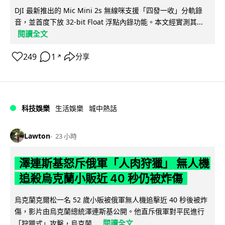
DJI 最新推出的 Mic Mini 2s 無線咪支援「四發一收」分軌錄
音，並首度下放 32-bit Float 浮點內錄功能。本文經實測其...
閱讀全文
249
1
分享
↗
科技娛樂
生活娛樂
城中熱話
Lawton
23 小時
澤連斯基怒斥俄軍「人肉狩獵」 無人機
追殺烏克蘭小販近 40 秒仍被炸傷
烏克蘭克爾松一名 52 歲小販被俄軍無人機追擊近 40 秒後被炸
傷，影片由烏克蘭總統澤連斯基公開。他直斥俄軍對平民進行
閱讀全文
「狩獵式」攻擊，烏克蘭...