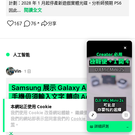
計劃：2028 年 1 月起停產新遊戲實體光碟。分析師預期 PS6
閱讀全文
因此...
167
76
分享
↗
×
人工智能
Vin
1 日
Samsung 展示 Galaxy AI 新方向 未來
手機毋須輸入文字 轉向 Agent 全自動操
作
本網站正使用 Cookie
我們使用 Cookie 改善網站體驗。 繼續使用
🎵
⛶
Samsung 電子 MX 部門顧客體驗辦公室主管兼副總裁 Jay Kim
我們的網站即表示您同意我們的
Cookie 政
策
。
閱讀全
表示，品牌正推動 Galaxy AI 邁向全自動化 Agent...
📖 詳細評測
→
文