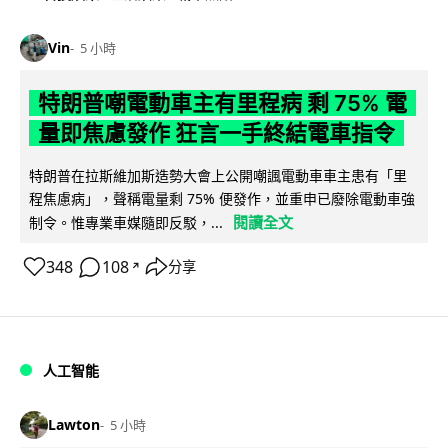
Vin
5 小時
特朗普嘲電動車主有里程病 剩 75% 電
量即焦慮發作 狂言一手終結電車指令
特朗普在拉斯維加斯造勢大會上公開嘲諷電動車車主患有「里
程焦慮病」，聲稱電量剩 75% 便發作，並重申已廢除電動車強
閱讀全文
制令。惟專業車媒隨即反駁，...
348
108
分享
↗
人工智能
Lawton
5 小時