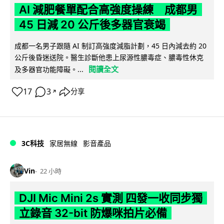
AI 減肥餐單配合高強度操練 成都男
45 日減 20 公斤後多器官衰竭
成都一名男子跟隨 AI 制訂高強度減脂計劃，45 日內減去約 20
公斤後昏迷送院。醫生診斷他患上尿源性膿毒症、膿毒性休克
閱讀全文
及多器官功能障礙。...
17
3
分享
↗
3C科技
家居無線
影音產品
Vin
22 小時
DJI Mic Mini 2s 實測 四發一收同步獨
立錄音 32-bit 防爆咪拍片必備